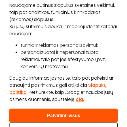
Naudojame būtinus slapukus svetainės veikimui,
* Susipažinau su
privatumo politika
taip pat analitikos, funkcinius ir rinkodaros
(reklamos) slapukus.
Su jūsų sutikimu slapukai ir mobilieji identifikatoriai
Prenumeruoti
naudojami:
turinio ir reklamos personalizavimui;
personalizuotai ir nepersonalizuotai
Apie „BookitNow“
reklamai, taip pat jos efektyvumo (pvz.,
konversijų) matavimui.
Informacija
Daugiau informacijos rasite, taip pat pakeisti ar
„GERA DOVANA“ GRUPĖ
atnaujinti pasirinkimus gali atlikti čia
Slapukų
politika
. Peržiūrėkite, kaip „Google“ naudos jūsų
asmens duomenis, spustelėję
čia.
Patvirtinti visus
2026 © Visos teisės saugomos info@bookitnow.lt, +370