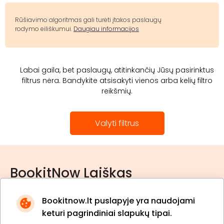
Rūšiavimo algoritmas gali turėti įtakos paslaugų
rodymo eiliškumui.
Daugiau informacijos
Labai gaila, bet paslaugų, atitinkančių Jūsų pasirinktus
filtrus nėra. Bandykite atsisakyti vienos arba kelių filtro
reikšmių.
Valyti filtrus
BookitNow Laiškas
Bookitnow.lt puslapyje yra naudojami
keturi pagrindiniai slapukų tipai.