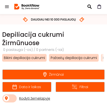
IEŠKOTI
Depiliacija cukrumi
Žirmūnuose
0 paslauga (-os) / 0 partneris (-iai)
Bikini depiliacija cukrumi
Pažastų depiliacija cukrumi
Ko
Žirmūnai
Data ir laikas
Filtrai
Rodyti žemėlapyje