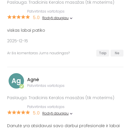
Paslauga: Tradicinis Keralos masažas (tik moterims)
Patvirtintas vartotojas
5.0
Rodyti daugiau
viskas labai patiko
2025-12-15
Ar šis komentaras Jums naudingas?
Taip
Ne
Ag
Agnė
Patvirtintas vartotojas
✔
Paslauga: Tradicinis Keralos masažas (tik moterims)
Patvirtintas vartotojas
5.0
Rodyti daugiau
Danutė yra atsidavusi savo darbui profesionalė ir labai