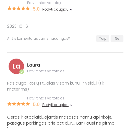
Patvirtintas vartotojas
5.0
Rodyti daugiau
2023-10-16
Ar šis komentaras Jums naudingas?
Taip
Ne
La
Laura
Patvirtintas vartotojas
✔
Paslauga: Rožių ritualas visam kūnui ir veidui (tik
moterims)
Patvirtintas vartotojas
5.0
Rodyti daugiau
Geras ir atpalaiduojantis masazas namu aplinkoje,
patogus parkingas prie pat duru. Lankiausi ne pirma