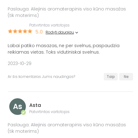
Paslauga: Aliejinis aromaterapinis viso kūno masažas
(tik moterims)
Patvirtintas vartotojas
5.0
Rodyti daugiau
Labai patiko masazas, ne per svelnus, paspaudzia
reikiamas vietas. Toks vidutiniskai svelnus.
2023-10-29
Ar šis komentaras Jums naudingas?
Taip
Ne
As
Asta
Patvirtintas vartotojas
✔
Paslauga: Aliejinis aromaterapinis viso kūno masažas
(tik moterims)