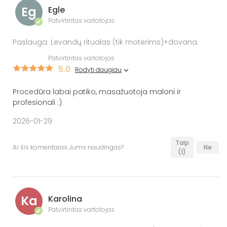
Eg
Egle
Patvirtintas vartotojas
✔
Paslauga: Levandų ritualas (tik moterims)+dovana.
Patvirtintas vartotojas
5.0
Rodyti daugiau
Procedūra labai patiko, masažuotoja maloni ir
profesionali :)
2026-01-29
Taip
Ar šis komentaras Jums naudingas?
Ne
(1)
Ka
Karolina
Patvirtintas vartotojas
✔