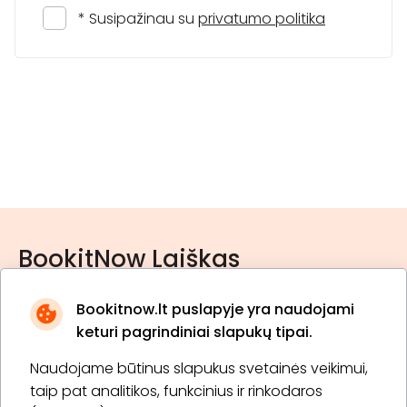
* Susipažinau su
privatumo politika
BookitNow Laiškas
Bookitnow.lt puslapyje yra naudojami
keturi pagrindiniai slapukų tipai.
Naudojame būtinus slapukus svetainės veikimui,
* Susipažinau su
privatumo politika
taip pat analitikos, funkcinius ir rinkodaros