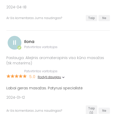
2024-04-18
Ar šis komentaras Jums naudingas?
Taip
Ne
Il
Ilona
Patvirtintas vartotojas
✔
Paslauga: Aliejinis aromaterapinis viso kūno masažas
(tik moterims)
Patvirtintas vartotojas
5.0
Rodyti daugiau
Labai geras masažas. Patyrusi specialistė
2024-01-12
Taip
Ar šis komentaras Jums naudingas?
Ne
(1)