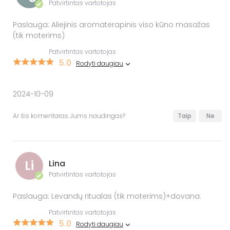
Patvirtintas vartotojas
✔
Paslauga: Aliejinis aromaterapinis viso kūno masažas
(tik moterims)
Patvirtintas vartotojas
5.0
Rodyti daugiau
2024-10-09
Ar šis komentaras Jums naudingas?
Taip
Ne
Li
Lina
Patvirtintas vartotojas
✔
Paslauga: Levandų ritualas (tik moterims)+dovana.
Patvirtintas vartotojas
5.0
Rodyti daugiau