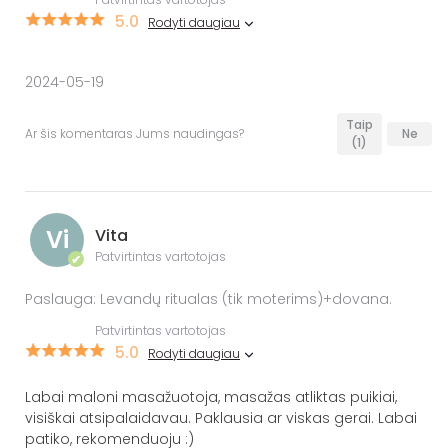
5.0
Rodyti daugiau
2024-05-19
Taip
Ar šis komentaras Jums naudingas?
Ne
(1)
Vi
Vita
Patvirtintas vartotojas
✔
Paslauga: Levandų ritualas (tik moterims)+dovana.
Patvirtintas vartotojas
5.0
Rodyti daugiau
Labai maloni masažuotoja, masažas atliktas puikiai,
visiškai atsipalaidavau. Paklausia ar viskas gerai. Labai
patiko, rekomenduoju :)