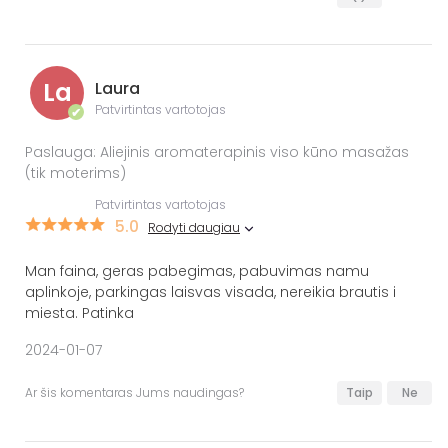
La
Laura
Patvirtintas vartotojas
✔
Paslauga: Aliejinis aromaterapinis viso kūno masažas
(tik moterims)
Patvirtintas vartotojas
5.0
Rodyti daugiau
Man faina, geras pabegimas, pabuvimas namu
aplinkoje, parkingas laisvas visada, nereikia brautis i
miesta. Patinka
2024-01-07
Ar šis komentaras Jums naudingas?
Taip
Ne