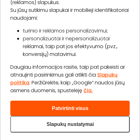
(reklamos) slapukus.
Su jūsų sutikimu slapukai ir mobilieji identifikatoriai
Prenumeruoti
naudojami:
turinio ir reklamos personalizavimui;
personalizuotai ir nepersonalizuotai
Apie „BookitNow“
reklamai, taip pat jos efektyvumo (pvz.,
konversijų) matavimui.
Informacija
Daugiau informacijos rasite, taip pat pakeisti ar
„GERA DOVANA“ GRUPĖ
atnaujinti pasirinkimus gali atlikti čia
Slapukų
politika
. Peržiūrėkite, kaip „Google“ naudos jūsų
asmens duomenis, spustelėję
čia.
Patvirtinti visus
2026 © Visos teisės saugomos info@bookitnow.lt, +370
645 03 111
Slapukų nustatymai
Privatumo politika
Svetainės medis
|