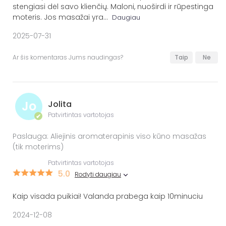
stengiasi dėl savo klienčių. Maloni, nuoširdi ir rūpestinga
moteris. Jos masažai yra
...
Daugiau
2025-07-31
Ar šis komentaras Jums naudingas?
Taip
Ne
Jo
Jolita
Patvirtintas vartotojas
✔
Paslauga: Aliejinis aromaterapinis viso kūno masažas
(tik moterims)
Patvirtintas vartotojas
5.0
Rodyti daugiau
Kaip visada puikiai! Valanda prabega kaip 10minuciu
2024-12-08