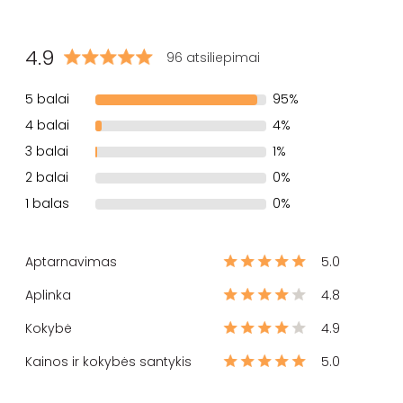
4.9
96 atsiliepimai
5 balai
95%
4 balai
4%
3 balai
1%
2 balai
0%
1 balas
0%
Aptarnavimas
5.0
Aplinka
4.8
Kokybė
4.9
Kainos ir kokybės santykis
5.0