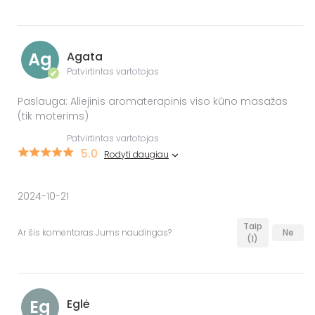
Ag
Agata
Patvirtintas vartotojas
✔
Paslauga: Aliejinis aromaterapinis viso kūno masažas
(tik moterims)
Patvirtintas vartotojas
5.0
Rodyti daugiau
2024-10-21
Taip
Ar šis komentaras Jums naudingas?
Ne
(1)
Eg
Eglė