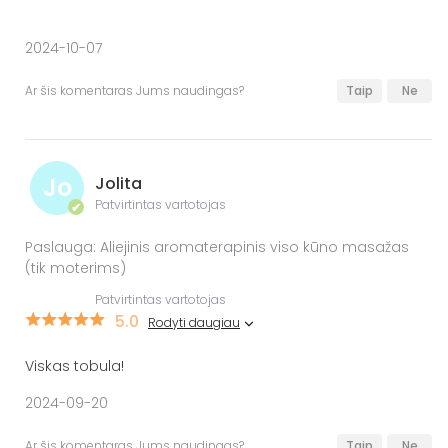
2024-10-07
Ar šis komentaras Jums naudingas?
Taip
Ne
Jo
Jolita
Patvirtintas vartotojas
✔
Paslauga: Aliejinis aromaterapinis viso kūno masažas
(tik moterims)
Patvirtintas vartotojas
5.0
Rodyti daugiau
Viskas tobula!
2024-09-20
Ar šis komentaras Jums naudingas?
Taip
Ne