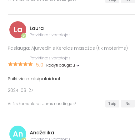
La
Laura
Patvirtintas vartotojas
✔
Paslauga: Ajurvedinis Keralos masažas (tik moterims)
Patvirtintas vartotojas
5.0
Rodyti daugiau
Puiki vieta atsipalaiduoti
2024-08-27
Ar šis komentaras Jums naudingas?
Taip
Ne
An
Andželika
Patvirtintas vartotojas