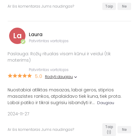
Ar šis komentaras Jums naudingas?
Taip
Ne
La
Laura
Patvirtintas vartotojas
✔
Paslauga: Rožių ritualas visam kūnui ir veidui (tik
moterims)
Patvirtintas vartotojas
5.0
Rodyti daugiau
Nuostabiai atliktas masazas, labai geros, stiprios
masazistes rankos, atpalaidavo tiek kuna, tiek prota.
Labai patiko ir tikrai sugrisiu isbandyti ir
...
Daugiau
2024-11-27
Taip
Ar šis komentaras Jums naudingas?
Ne
(1)