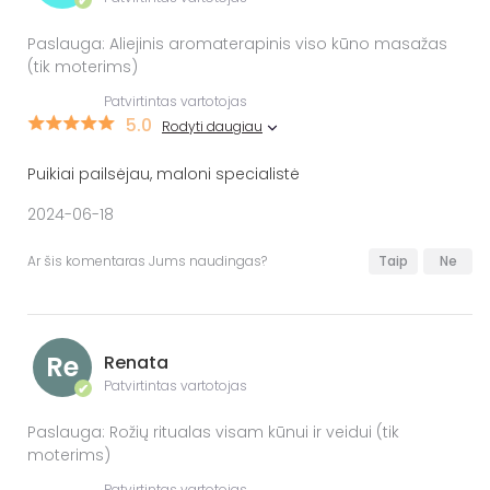
✔
Paslauga: Aliejinis aromaterapinis viso kūno masažas
(tik moterims)
Patvirtintas vartotojas
5.0
Rodyti daugiau
Puikiai pailsėjau, maloni specialistė
2024-06-18
Ar šis komentaras Jums naudingas?
Taip
Ne
Re
Renata
Patvirtintas vartotojas
✔
Paslauga: Rožių ritualas visam kūnui ir veidui (tik
moterims)
Patvirtintas vartotojas