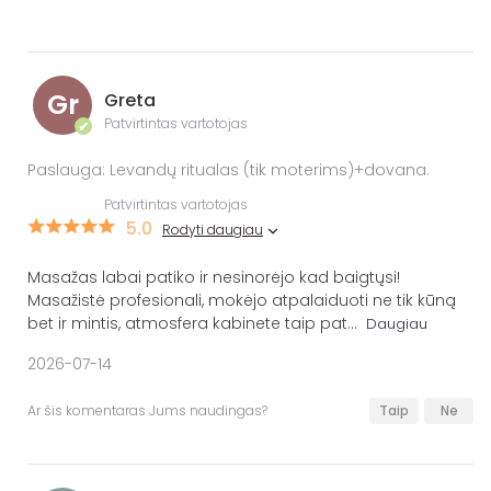
Gr
Greta
Patvirtintas vartotojas
✔
Paslauga: Levandų ritualas (tik moterims)+dovana.
Patvirtintas vartotojas
5.0
Rodyti daugiau
Masažas labai patiko ir nesinorėjo kad baigtųsi!
Masažistė profesionali, mokėjo atpalaiduoti ne tik kūną
bet ir mintis, atmosfera kabinete taip pat
...
Daugiau
2026-07-14
Ar šis komentaras Jums naudingas?
Taip
Ne