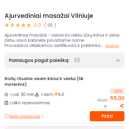
Ajurvediniai masažai Vilniuje
4.9
( 96 )
Ajurvediniai masažai - viskas ko reikia Jūsų kūnui ir sielai.
Dirbu savo kabinete privačiame name.
Procedūros atliekamos sertifikuota ir patikrinta
...
DAUGIAU
Paslaugos pagal paiešką:
(1)
Rožių ritualas visam kūnui ir veidui (tik
moterims)
-
26
%
1 val. 30 min.
1 asm.
5.0
55,00
75,00
Laiko rezervavimas
€
€
Pirkti
Apie paslaugą