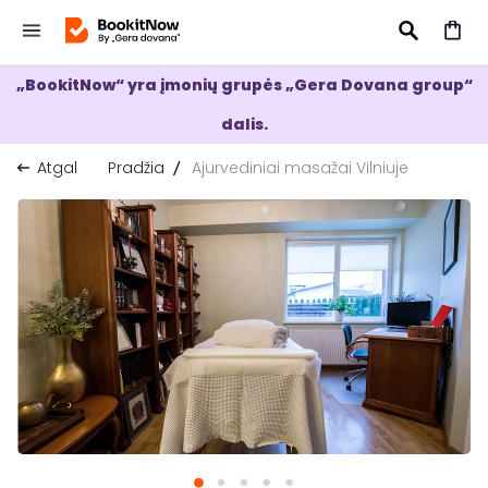
„BookitNow“ yra įmonių grupės „Gera Dovana group“
IEŠKOTI
dalis.
Atgal
Pradžia
Ajurvediniai masažai Vilniuje