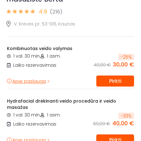
4.9
(216)
V. Krėvės pr. 53-106, Kaunas
Kombinuotas veido valymas
1 val. 30 min.
1 asm.
-
25
%
30,00 €
40,00 €
Laiko rezervavimas
Pirkti
Apie paslaugą
Hydrafacial drėkinanti veido procedūra ir veido
masažas
1 val. 30 min.
1 asm.
-
33
%
40,00 €
60,00 €
Laiko rezervavimas
Pirkti
Apie paslaugą