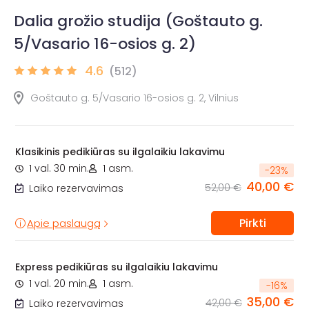
Dalia grožio studija (Goštauto g.
5/Vasario 16-osios g. 2)
4.6
(512)
Goštauto g. 5/Vasario 16-osios g. 2, Vilnius
Klasikinis pedikiūras su ilgalaikiu lakavimu
1 val. 30 min.
1 asm.
-
23
%
40,00 €
52,00 €
Laiko rezervavimas
Pirkti
Apie paslaugą
Express pedikiūras su ilgalaikiu lakavimu
1 val. 20 min.
1 asm.
-
16
%
35,00 €
42,00 €
Laiko rezervavimas