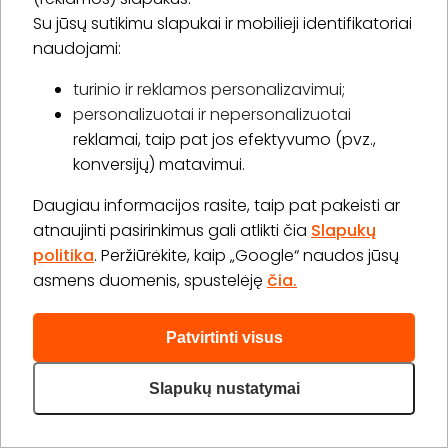
15,00 €
Su jūsų sutikimu slapukai ir mobilieji identifikatoriai
Laiko rezervavimas
naudojami:
Pirkti
Apie paslaugą
turinio ir reklamos personalizavimui;
personalizuotai ir nepersonalizuotai
reklamai, taip pat jos efektyvumo (pvz.,
Pirmasis vizitas pas kosmetologę
konversijų) matavimui.
1 val. 30 min.
1 asm.
-
75
%
15,00 €
60,00 €
Laiko rezervavimas
Daugiau informacijos rasite, taip pat pakeisti ar
atnaujinti pasirinkimus gali atlikti čia
Slapukų
Pirkti
Apie paslaugą
politika
. Peržiūrėkite, kaip „Google“ naudos jūsų
asmens duomenis, spustelėję
čia.
Daugiau (38)>
Patvirtinti visus
Slapukų nustatymai