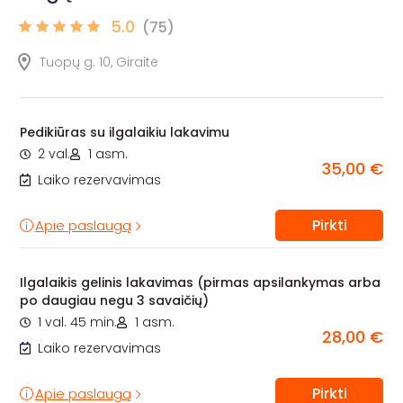
5.0
(75)
Tuopų g. 10, Giraitė
Pedikiūras su ilgalaikiu lakavimu
2 val.
1 asm.
35,00 €
Laiko rezervavimas
Pirkti
Apie paslaugą
Ilgalaikis gelinis lakavimas (pirmas apsilankymas arba
po daugiau negu 3 savaičių)
1 val. 45 min.
1 asm.
28,00 €
Laiko rezervavimas
Pirkti
Apie paslaugą