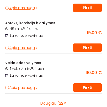
Pirkti
Apie paslaugą
Antakių korekcija ir dažymas
45 min.
1 asm.
19,00 €
Laiko rezervavimas
Pirkti
Apie paslaugą
Veido odos valymas
1 val. 30 min.
1 asm.
60,00 €
Laiko rezervavimas
Pirkti
Apie paslaugą
Daugiau (22)>