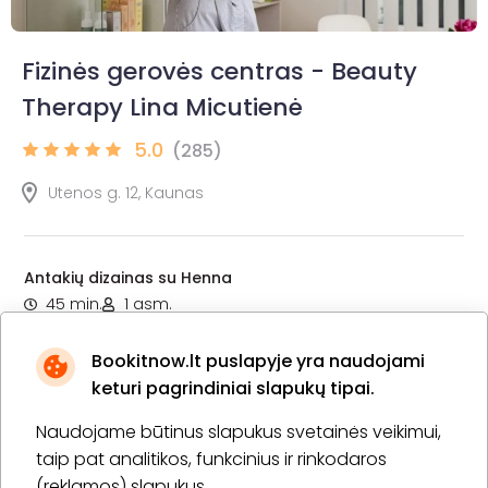
Fizinės gerovės centras - Beauty
Therapy Lina Micutienė
5.0
(285)
Utenos g. 12, Kaunas
Antakių dizainas su Henna
45 min.
1 asm.
20,00 €
Laiko rezervavimas
Bookitnow.lt puslapyje yra naudojami
keturi pagrindiniai slapukų tipai.
Pirkti
Apie paslaugą
Naudojame būtinus slapukus svetainės veikimui,
taip pat analitikos, funkcinius ir rinkodaros
Antakių dizainas bei dažymas su Bronsun dažais
(reklamos) slapukus.
20 min.
1 asm.