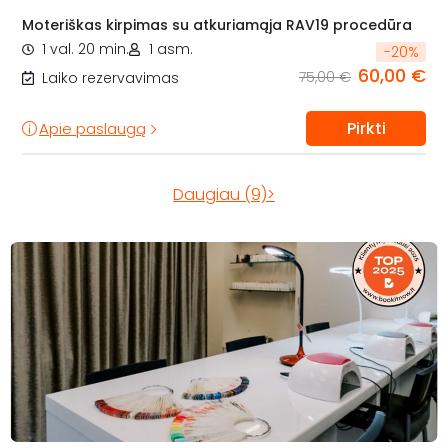
Moteriškas kirpimas su atkuriamąja RAV19 procedūra
1 val. 20 min.
1 asm.
-
20
%
60,00 €
75,00 €
Laiko rezervavimas
Pirkti
Apie paslaugą
Daugiau (9)>