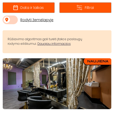
Data ir laikas
Filtrai
Rodyti žemėlapyje
Rūšiavimo algoritmas gali turėti įtakos paslaugų
rodymo eiliškumui.
Daugiau informacijos