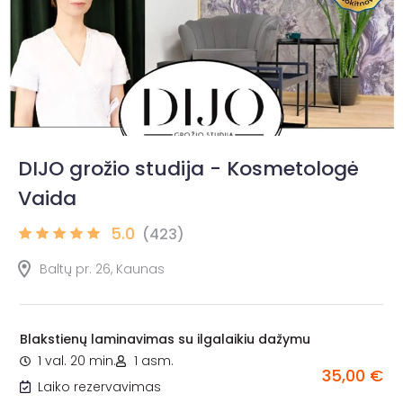
DIJO grožio studija - Kosmetologė
Vaida
5.0
(423)
Baltų pr. 26, Kaunas
Blakstienų laminavimas su ilgalaikiu dažymu
1 val. 20 min.
1 asm.
35,00 €
Laiko rezervavimas