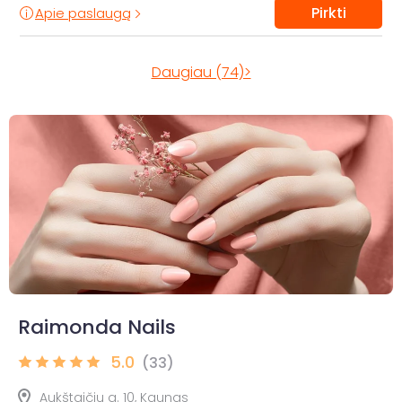
Pirkti
Apie paslaugą
Daugiau (74)>
Raimonda Nails
5.0
(33)
Aukštaičių g. 10, Kaunas