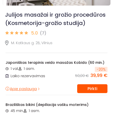
Julijos masažai ir grožio procedūros
(Kosmetorija-grožio studija)
5.0
(7)
M. Katkaus g. 2B, Vilnius
Japoniškas terapinis veido masažas Kobido (60 min.)
1 val.
1 asm.
-
20
%
39,99 €
50,00 €
Laiko rezervavimas
Pirkti
Apie paslaugą
Braziliškas bikini (depiliacija vašku moterims)
45 min.
1 asm.