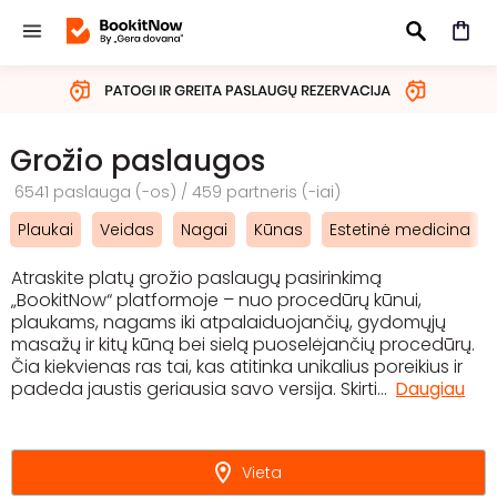
IEŠKOTI
Grožio paslaugos
6541 paslauga (-os) / 459 partneris (-iai)
Plaukai
Veidas
Nagai
Kūnas
Estetinė medicina
Atraskite platų grožio paslaugų pasirinkimą
„BookitNow“ platformoje – nuo procedūrų kūnui,
plaukams, nagams iki atpalaiduojančių, gydomųjų
masažų ir kitų kūną bei sielą puoselėjančių procedūrų.
Čia kiekvienas ras tai, kas atitinka unikalius poreikius ir
padeda jaustis geriausia savo versija. Skirti
...
Daugiau
Vieta