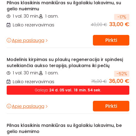
Pilnas klasikinis manikiūras su ilgalaikiu lakavimu, su
gelio nuėmimu
1 val. 30 min.
1 asm.
-
17
%
33,00 €
40,00 €
Laiko rezervavimas
Pirkti
Apie paslaugą
Modelinis kirpimas su plaukų regeneracija ir spindesį
suteikiančia aukso terapija, plaukams iki pečių
1 val. 30 min.
1 asm.
-
52
%
36,00 €
75,00 €
Laiko rezervavimas
Galioja:
24
d.
05
val.
18
min.
53
sek.
Pirkti
Apie paslaugą
Pilnas klasikinis manikiūras su ilgalaikiu lakavimu, be
gelio nuėmimo