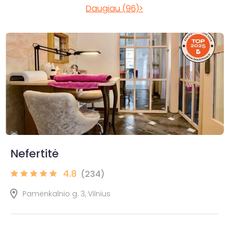
Daugiau (96)>
Nefertitė
4.8
(234)
Pamėnkalnio g. 3, Vilnius