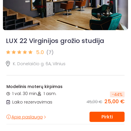
LUX 22 Virginijos grožio studija
5.0
(7)
K. Donelaičio g. 6A, Vilnius
Modelinis moterų kirpimas
1 val. 30 min.
1 asm.
-
44
%
25,00 €
45,00 €
Laiko rezervavimas
Pirkti
Apie paslaugą