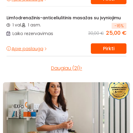
Limfodrenažinis-anticeliulitinis masažas su įvyniojimu
1 val.
1 asm.
-
16
%
25,00 €
30,00 €
Laiko rezervavimas
Pirkti
Apie paslaugą
Daugiau (21)>