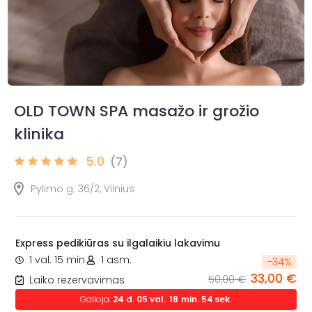
OLD TOWN SPA masažo ir grožio
klinika
5.0
(7)
Pylimo g. 36/2, Vilnius
Express pedikiūras su ilgalaikiu lakavimu
1 val. 15 min.
1 asm.
-
34
%
33,00 €
50,00 €
Laiko rezervavimas
Galioja:
24
d.
05
val.
18
min.
53
sek.