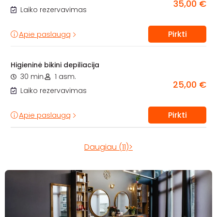
35,00 €
Laiko rezervavimas
Pirkti
Apie paslaugą
Higieninė bikini depiliacija
30 min.
1 asm.
25,00 €
Laiko rezervavimas
Pirkti
Apie paslaugą
Daugiau (11)>