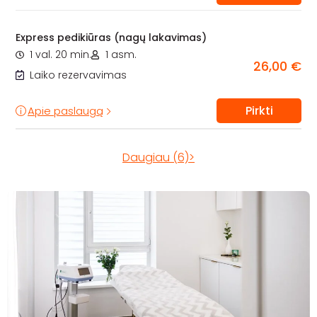
Express pedikiūras (nagų lakavimas)
1 val. 20 min.
1 asm.
26,00 €
Laiko rezervavimas
Pirkti
Apie paslaugą
Daugiau (6)>