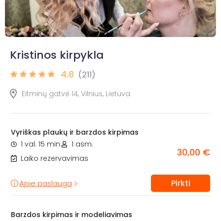
Kristinos kirpykla
4.8
(211)
Eitminų gatvė 14, Vilnius, Lietuva
Vyriškas plaukų ir barzdos kirpimas
1 val. 15 min.
1 asm.
30,00 €
Laiko rezervavimas
Pirkti
Apie paslaugą
Barzdos kirpimas ir modeliavimas