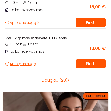
40 min.
1 asm.
15,00 €
Laiko rezervavimas
Pirkti
Apie paslaugą
Vyrų kirpimas mašinėle ir žirklėmis
30 min.
1 asm.
18,00 €
Laiko rezervavimas
Pirkti
Apie paslaugą
Daugiau (28)>