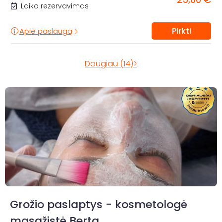
Laiko rezervavimas
Pirkti
Apie paslaugą
Daugiau (14)>
Grožio paslaptys - kosmetologė
masažistė Berta