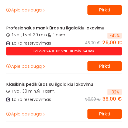
Pirkti
Apie paslaugą
Profesionalus manikiūras su ilgalaikiu lakavimu
1 val., 1 val. 30 min.
1 asm.
-
42
%
26,00 €
45,00 €
Laiko rezervavimas
Galioja:
24
d.
05
val.
18
min.
53
sek.
Pirkti
Apie paslaugą
Klasikinis pedikiūras su ilgalaikiu lakavimu
1 val. 30 min.
1 asm.
-
32
%
39,00 €
58,00 €
Laiko rezervavimas
Pirkti
Apie paslaugą