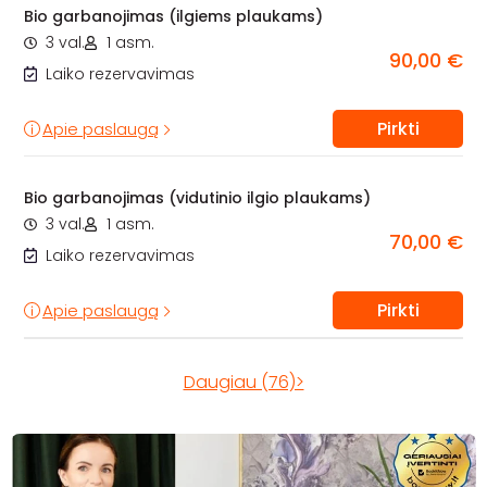
Bio garbanojimas (ilgiems plaukams)
3 val.
1 asm.
90,00 €
Laiko rezervavimas
Pirkti
Apie paslaugą
Bio garbanojimas (vidutinio ilgio plaukams)
3 val.
1 asm.
70,00 €
Laiko rezervavimas
Pirkti
Apie paslaugą
Daugiau (76)>