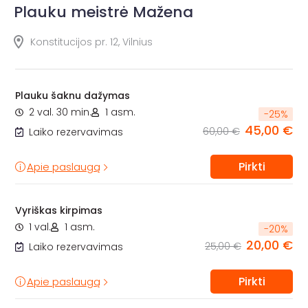
Plauku meistrė Mažena
Konstitucijos pr. 12, Vilnius
Plauku šaknu dažymas
2 val. 30 min.
1 asm.
-
25
%
45,00 €
60,00 €
Laiko rezervavimas
Pirkti
Apie paslaugą
Vyriškas kirpimas
1 val.
1 asm.
-
20
%
20,00 €
25,00 €
Laiko rezervavimas
Pirkti
Apie paslaugą