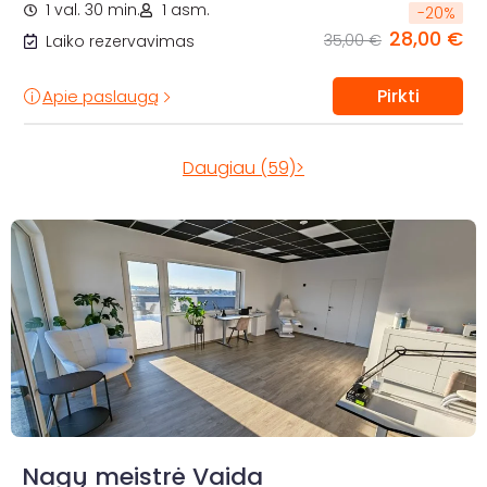
1 val. 30 min.
1 asm.
-
20
%
28,00 €
35,00 €
Laiko rezervavimas
Pirkti
Apie paslaugą
Daugiau (59)>
Nagų meistrė Vaida