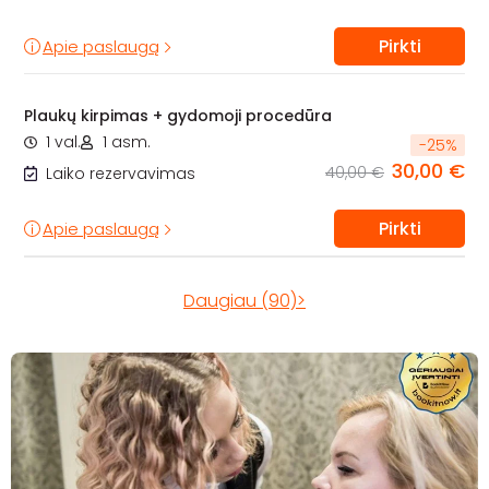
Pirkti
Apie paslaugą
Plaukų kirpimas + gydomoji procedūra
1 val.
1 asm.
-
25
%
30,00 €
40,00 €
Laiko rezervavimas
Pirkti
Apie paslaugą
Daugiau (90)>