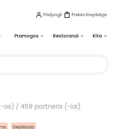
Prisijungti
Prekės Krepšelyje
e
Pramogos
Restoranai
Kita
os) / 459 partneris (-iai)
ams
Depiliacija