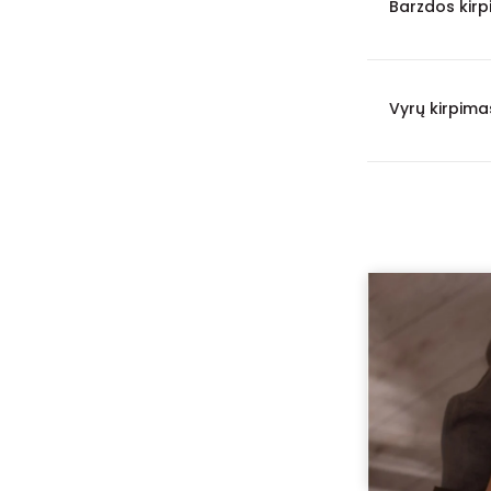
Barzdos kirp
2 val. 15 min.
19
55 min.
17
Vyrų kirpimas
6 val.
14
10 val.
12
12 val.
10
4 val. 30 min.
9
8 val.
7
7 val.
5
1 val. 25 min.
3
5 val. 30 min.
3
5 min.
2