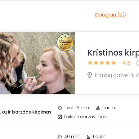
Daugiau (9)>
Kristinos kir
4.8
(
Eitminų gatvė 14, Vi
1 val. 15 min.
1 asm.
ukų ir barzdos kirpimas
Laiko rezervavimas
40 min.
1 asm.