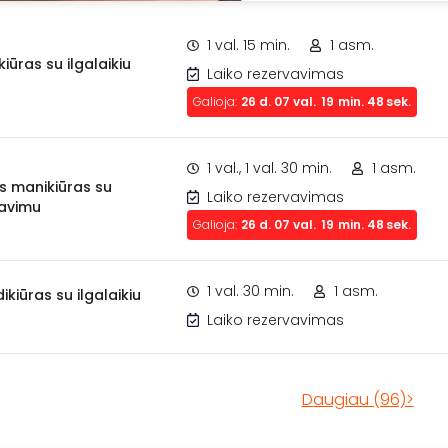
1 val. 15 min.
1 asm.
iūras su ilgalaikiu
Laiko rezervavimas
Galioja:
26
d.
07
val.
19
min.
47
sek.
1 val., 1 val. 30 min.
1 asm.
s manikiūras su
Laiko rezervavimas
kavimu
Galioja:
26
d.
07
val.
19
min.
47
sek.
1 val. 30 min.
1 asm.
dikiūras su ilgalaikiu
Laiko rezervavimas
Daugiau (96)>