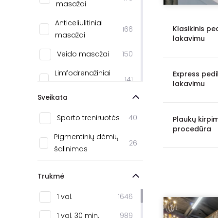
masažai
Kėdainiai
3
Anticeliulitiniai
Birštonas
3
Klasikinis pe
166
masažai
lakavimu
Biržai
3
Veido masažai
150
Elektrėnai
2
Limfodrenažiniai
Express pedik
141
Varėna
2
lakavimu
masažai
Sveikata
Tauragė
1
SPA procedūros
100
Sporto treniruotės
40
Trakai
1
Plaukų kirpi
Masažų
procedūra
88
kompleksai
Pigmentinių dėmių
Kelmė
1
26
šalinimas
Masažų
Kuršėnai
1
87
abonementai
Šilalė
1
Trukmė
Viso kūno masažai
60
1 val.
1646
Atpalaiduojamieji
38
1 val. 30 min.
989
masažai