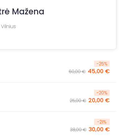
trė Mažena
 Vilnius
-
25
%
45,00 €
60,00 €
-
20
%
20,00 €
25,00 €
-
21
%
30,00 €
38,00 €