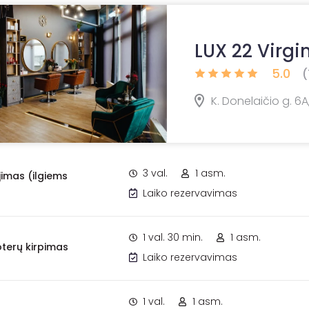
LUX 22 Virgin
5.0
(
K. Donelaičio g. 6A,
3 val.
1 asm.
imas (ilgiems
Laiko rezervavimas
1 val. 30 min.
1 asm.
terų kirpimas
Laiko rezervavimas
1 val.
1 asm.