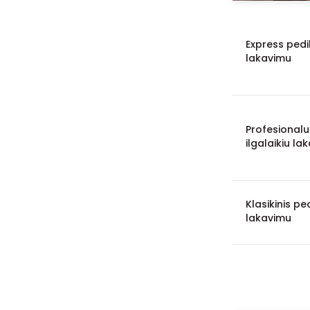
Express pedik
lakavimu
Profesionalu
ilgalaikiu la
Klasikinis pe
lakavimu