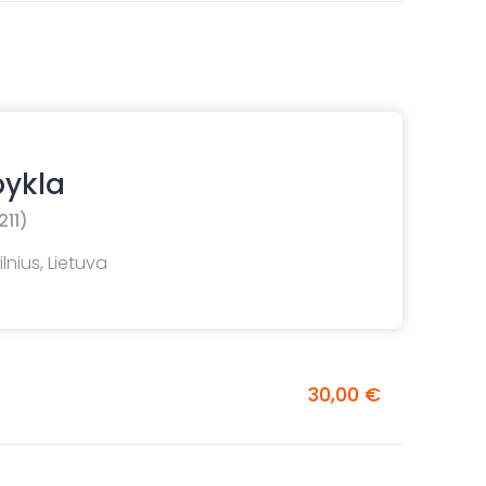
pykla
211)
lnius, Lietuva
30,00 €