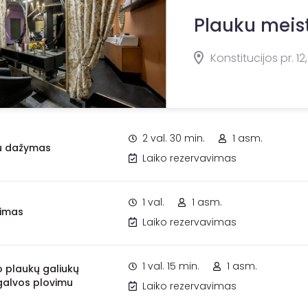
Plauku meis
Konstitucijos pr. 12,
2 val. 30 min.
1 asm.
u dažymas
Laiko rezervavimas
1 val.
1 asm.
pimas
Laiko rezervavimas
1 val. 15 min.
1 asm.
io plaukų galiukų
galvos plovimu
Laiko rezervavimas