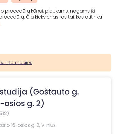
nuo procedūrų kūnui, plaukams, nagams iki
ocedūrų. Čia kiekvienas ras tai, kas atitinka
u
au informacijos
 studija (Goštauto g.
-osios g. 2)
512)
io 16-osios g. 2, Vilnius