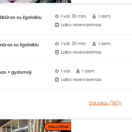
1 val. 30 min.
1 asm.
dikiūras su ilgalaikiu
Laiko rezervavimas
1 val. 20 min.
1 asm.
iūras su ilgalaikiu
Laiko rezervavimas
1 val.
1 asm.
mas + gydomoji
Laiko rezervavimas
Daugiau (90)>