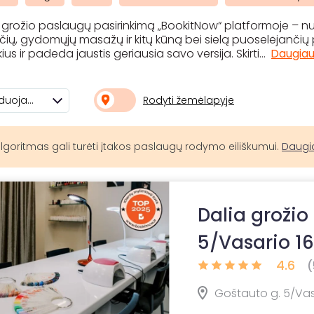
ų grožio paslaugų pasirinkimą „BookitNow“ platformoje – 
ių, gydomųjų masažų ir kitų kūną bei sielą puoselėjančių pr
kius ir padeda jaustis geriausia savo versija. Skirti
...
Daugia
Rodyti žemėlapyje
Rekomenduojami
lgoritmas gali turėti įtakos paslaugų rodymo eiliškumui.
Daugi
Dalia grožio
5/Vasario 16
4.6
(
Goštauto g. 5/Vasar