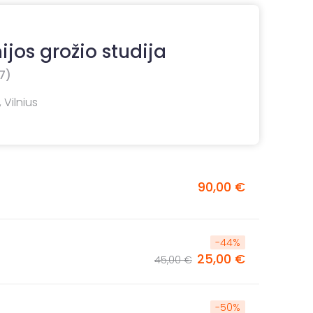
ijos grožio studija
7)
 Vilnius
90,00 €
-
44
%
25,00 €
45,00 €
-
50
%