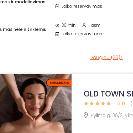
imas ir modeliavimas
Laiko rezervavimas
30 min.
1 asm.
 mašinėle ir žirklėmis
Laiko rezervavimas
Daugiau (28)>
OLD TOWN SP
5.0
(
Pylimo g. 36/2, Viln