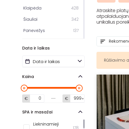
Klaipėda
428
Atraskite plat
atpalaiduojanč
Šiauliai
342
unikalius porei
Panevėžys
137
Palanga
60
Data ir laikas
Jonava
60
Rūšiavimo a
Druskininkai
44
Kaišiadorys
27
Kaina
Alytus
24
Ukmergė
22
€
€
Marijampolė
11
SPA ir masažai
Kupiškis
6
Liekninamieji
178