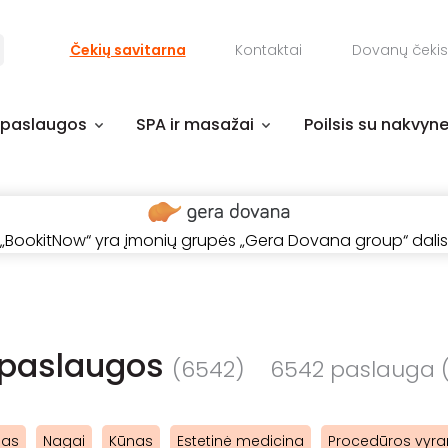
Čekių savitarna
Kontaktai
Dovanų čekis
 paslaugos
SPA ir masažai
Poilsis su nakvyn
„BookitNow“ yra įmonių grupės „Gera Dovana group“ dalis
 paslaugos
(6542)
6542 paslauga (-
das
Nagai
Kūnas
Estetinė medicina
Procedūros vyr