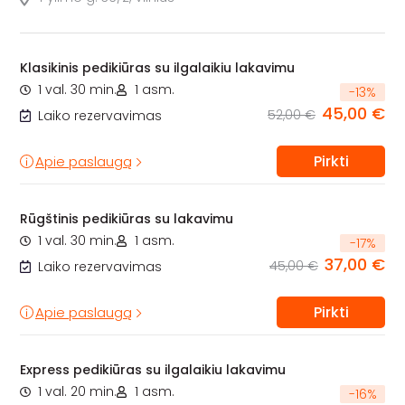
Klasikinis pedikiūras su ilgalaikiu lakavimu
1 val. 30 min.
1 asm.
-
13
%
45,00 €
52,00 €
Laiko rezervavimas
Pirkti
Apie paslaugą
Rūgštinis pedikiūras su lakavimu
1 val. 30 min.
1 asm.
-
17
%
37,00 €
45,00 €
Laiko rezervavimas
Pirkti
Apie paslaugą
Express pedikiūras su ilgalaikiu lakavimu
1 val. 20 min.
1 asm.
-
16
%