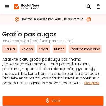
IEŠKOTI
Grožio paslaugos
6542 paslauga (-os) / 459 partneris (-iai)
Plaukai
Veidas
Nagai
Kūnas
Estetinė medicina
Atraskite platų grožio paslaugų pasirinkimą
„BookitNow“ platformoje – nuo procedūrų kūnui,
plaukams, nagams iki atpalaiduojančių, gydomųjų
masažų ir kitų kūną bei sielą puoselėjančių procedūrų.
Čia kiekvienas ras tai, kas atitinka unikalius poreikius ir
padeda jaustis geriausia savo versija. Skirti
...
Daugiau
Vieta