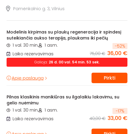
Pamėnkalnio g. 3, Vilnius
Modelinis kirpimas su plaukų regeneracija ir spindesį
suteikiančia aukso terapija, plaukams iki pečių
1 val. 30 min.
1 asm.
-
52
%
36,00 €
75,00 €
Laiko rezervavimas
Galioja:
26
d.
00
val.
54
min.
52
sek.
Pirkti
Apie paslaugą
Pilnas klasikinis manikiūras su ilgalaikiu lakavimu, su
gelio nuėmimu
1 val. 30 min.
1 asm.
-
17
%
33,00 €
40,00 €
Laiko rezervavimas
Pirkti
Apie paslaugą