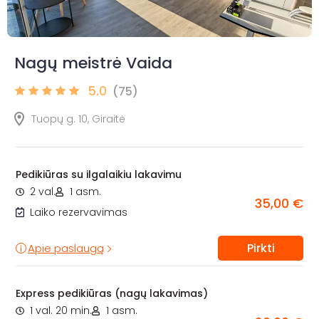
Nagų meistrė Vaida
5.0
(75)
Tuopų g. 10, Giraitė
Pedikiūras su ilgalaikiu lakavimu
2 val.
1 asm.
35,00 €
Laiko rezervavimas
Pirkti
Apie paslaugą
Express pedikiūras (nagų lakavimas)
1 val. 20 min.
1 asm.