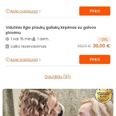
Pirkti
Apie paslaugą
Vidutinio ilgio plaukų galiukų kirpimas su galvos
plovimu
1 val. 15 min.
1 asm.
-
21
%
30,00 €
38,00 €
Laiko rezervavimas
Pirkti
Apie paslaugą
Daugiau (9)>