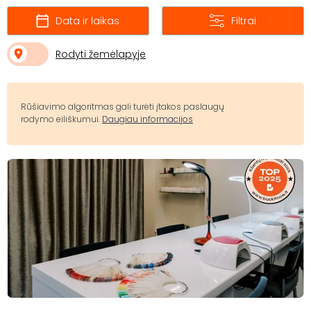
Data ir laikas
Filtrai
Rodyti žemėlapyje
Rūšiavimo algoritmas gali turėti įtakos paslaugų
rodymo eiliškumui.
Daugiau informacijos