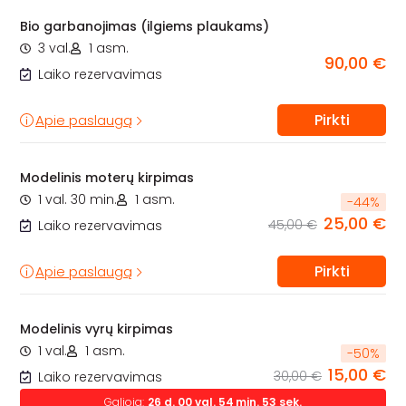
Bio garbanojimas (ilgiems plaukams)
3 val.
1 asm.
90,00 €
Laiko rezervavimas
Pirkti
Apie paslaugą
Modelinis moterų kirpimas
1 val. 30 min.
1 asm.
-
44
%
25,00 €
45,00 €
Laiko rezervavimas
Pirkti
Apie paslaugą
Modelinis vyrų kirpimas
1 val.
1 asm.
-
50
%
15,00 €
30,00 €
Laiko rezervavimas
Galioja:
26
d.
00
val.
54
min.
52
sek.