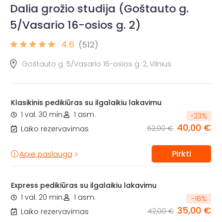
Dalia grožio studija (Goštauto g.
5/Vasario 16-osios g. 2)
4.6
(512)
Goštauto g. 5/Vasario 16-osios g. 2, Vilnius
Klasikinis pedikiūras su ilgalaikiu lakavimu
1 val. 30 min.
1 asm.
-
23
%
40,00 €
52,00 €
Laiko rezervavimas
Pirkti
Apie paslaugą
Express pedikiūras su ilgalaikiu lakavimu
1 val. 20 min.
1 asm.
-
16
%
35,00 €
42,00 €
Laiko rezervavimas