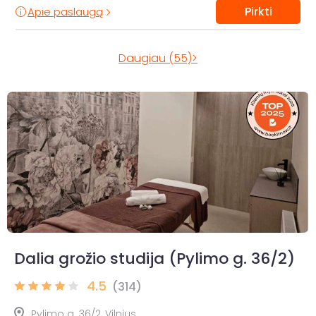
Pirkti
Apie paslaugą
Daugiau (55)>
Dalia grožio studija (Pylimo g. 36/2)
4.5
(314)
Pylimo g. 36/2, Vilnius