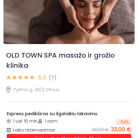
OLD TOWN SPA masažo ir grožio
klinika
5.0
(7)
Pylimo g. 36/2, Vilnius
Express pedikiūras su ilgalaikiu lakavimu
1 val. 15 min.
1 asm.
-
34
%
33,00 €
50,00 €
Laiko rezervavimas