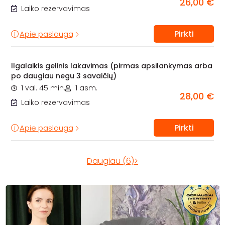
26,00 €
Laiko rezervavimas
Pirkti
Apie paslaugą
Ilgalaikis gelinis lakavimas (pirmas apsilankymas arba
po daugiau negu 3 savaičių)
1 val. 45 min.
1 asm.
28,00 €
Laiko rezervavimas
Pirkti
Apie paslaugą
Daugiau (6)>