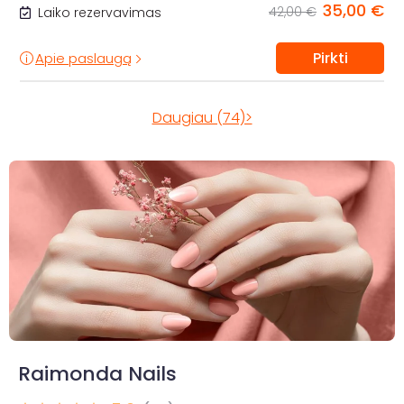
35,00 €
42,00 €
Laiko rezervavimas
Pirkti
Apie paslaugą
Daugiau (74)>
Raimonda Nails