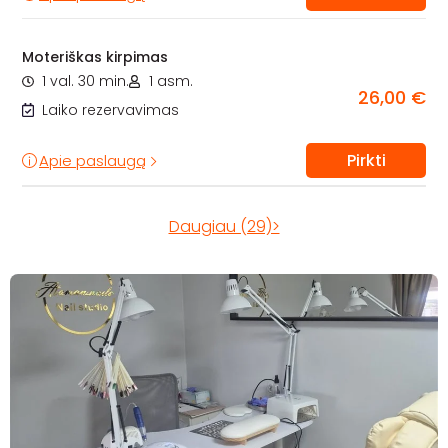
Moteriškas kirpimas
1 val. 30 min.
1 asm.
26,00 €
Laiko rezervavimas
Pirkti
Apie paslaugą
Daugiau (29)>