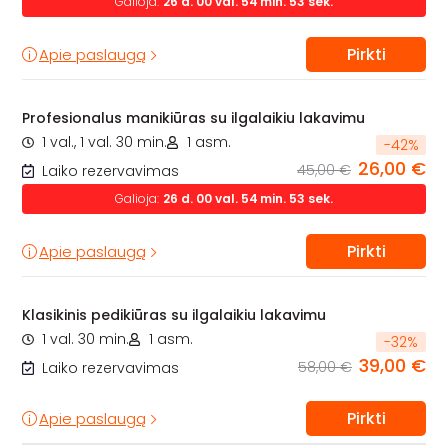
Galioja:
26
d.
00
val.
54
min.
52
sek.
Pirkti
Apie paslaugą
Profesionalus manikiūras su ilgalaikiu lakavimu
1 val., 1 val. 30 min.
1 asm.
-
42
%
26,00 €
45,00 €
Laiko rezervavimas
Galioja:
26
d.
00
val.
54
min.
52
sek.
Pirkti
Apie paslaugą
Klasikinis pedikiūras su ilgalaikiu lakavimu
1 val. 30 min.
1 asm.
-
32
%
39,00 €
58,00 €
Laiko rezervavimas
Pirkti
Apie paslaugą