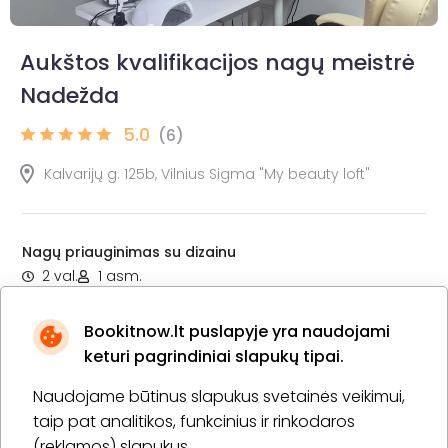
Aukštos kvalifikacijos nagų meistrė
Nadežda
5.0
(6)
Kalvarijų g. 125b, Vilnius Sigma "My beauty loft"
Nagų priauginimas su dizainu
2 val.
1 asm.
55,00 €
Laiko rezervavimas
Bookitnow.lt puslapyje yra naudojami
Pirkti
Apie paslaugą
keturi pagrindiniai slapukų tipai.
Naudojame būtinus slapukus svetainės veikimui,
Priaugintų nagų korekcija be dizaino
taip pat analitikos, funkcinius ir rinkodaros
1 val. 30 min.
1 asm.
(reklamos) slapukus.