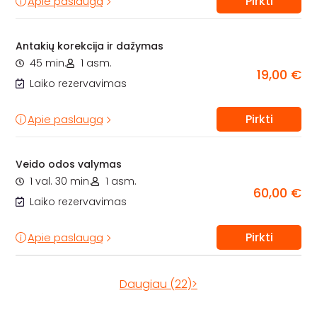
Pirkti
Apie paslaugą
Antakių korekcija ir dažymas
45 min.
1 asm.
19,00 €
Laiko rezervavimas
Pirkti
Apie paslaugą
Veido odos valymas
1 val. 30 min.
1 asm.
60,00 €
Laiko rezervavimas
Pirkti
Apie paslaugą
Daugiau (22)>