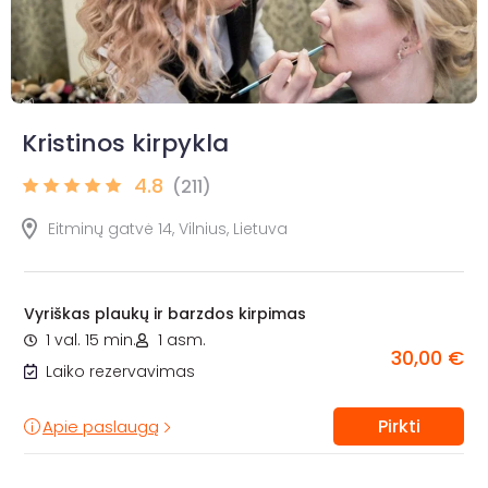
Kristinos kirpykla
4.8
(211)
Eitminų gatvė 14, Vilnius, Lietuva
Vyriškas plaukų ir barzdos kirpimas
1 val. 15 min.
1 asm.
30,00 €
Laiko rezervavimas
Pirkti
Apie paslaugą