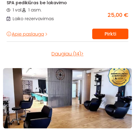
SPA pedikiūras be lakavimo
1 val.
1 asm.
25,00 €
Laiko rezervavimas
Pirkti
Apie paslaugą
Daugiau (14)>