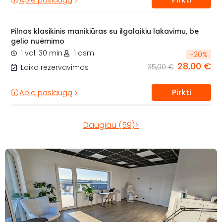
Pilnas klasikinis manikiūras su ilgalaikiu lakavimu, be
gelio nuėmimo
1 val. 30 min.
1 asm.
-
20
%
28,00 €
35,00 €
Laiko rezervavimas
Pirkti
Apie paslaugą
Daugiau (59)>