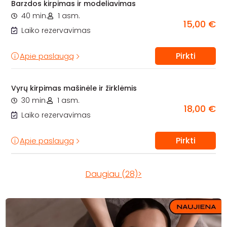
Barzdos kirpimas ir modeliavimas
40 min.
1 asm.
15,00 €
Laiko rezervavimas
Pirkti
Apie paslaugą
Vyrų kirpimas mašinėle ir žirklėmis
30 min.
1 asm.
18,00 €
Laiko rezervavimas
Pirkti
Apie paslaugą
Daugiau (28)>