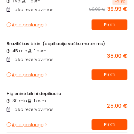
1 val.
1 asm.
-
20
%
39,99 €
50,00 €
Laiko rezervavimas
Pirkti
Apie paslaugą
Braziliškas bikini (depiliacija vašku moterims)
45 min.
1 asm.
35,00 €
Laiko rezervavimas
Pirkti
Apie paslaugą
Higieninė bikini depiliacija
30 min.
1 asm.
25,00 €
Laiko rezervavimas
Pirkti
Apie paslaugą