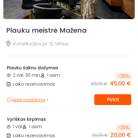
Plauku meistrė Mažena
Konstitucijos pr. 12, Vilnius
Plauku šaknu dažymas
2 val. 30 min.
1 asm.
-
25
%
45,00 €
60,00 €
Laiko rezervavimas
Pirkti
Apie paslaugą
Vyriškas kirpimas
1 val.
1 asm.
-
20
%
20,00 €
25,00 €
Laiko rezervavimas