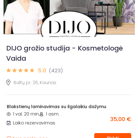
DIJO grožio studija - Kosmetologė
Vaida
5.0
(423)
Baltų pr. 26, Kaunas
Blakstienų laminavimas su ilgalaikiu dažymu
1 val. 20 min.
1 asm.
35,00 €
Laiko rezervavimas