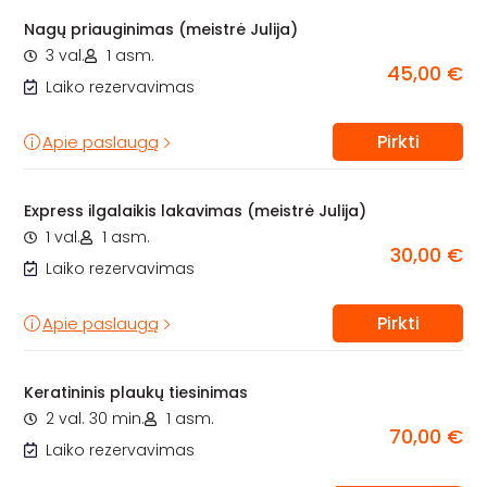
Nagų priauginimas (meistrė Julija)
3 val.
1 asm.
45,00 €
Laiko rezervavimas
Pirkti
Apie paslaugą
Express ilgalaikis lakavimas (meistrė Julija)
1 val.
1 asm.
30,00 €
Laiko rezervavimas
Pirkti
Apie paslaugą
Keratininis plaukų tiesinimas
2 val. 30 min.
1 asm.
70,00 €
Laiko rezervavimas