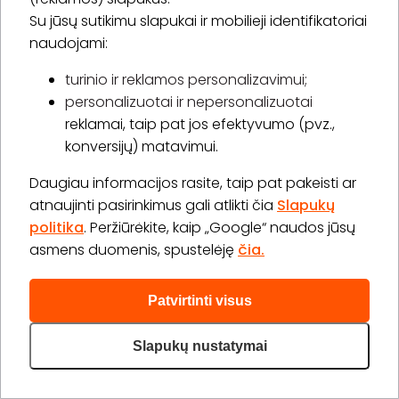
40,00 €
Su jūsų sutikimu slapukai ir mobilieji identifikatoriai
Laiko rezervavimas
naudojami:
Pirkti
Apie paslaugą
turinio ir reklamos personalizavimui;
personalizuotai ir nepersonalizuotai
Nagų priauginimas be dizaino
reklamai, taip pat jos efektyvumo (pvz.,
1 val. 30 min.
1 asm.
konversijų) matavimui.
50,00 €
Laiko rezervavimas
Daugiau informacijos rasite, taip pat pakeisti ar
atnaujinti pasirinkimus gali atlikti čia
Slapukų
Pirkti
Apie paslaugą
politika
. Peržiūrėkite, kaip „Google“ naudos jūsų
asmens duomenis, spustelėję
čia.
Daugiau (6)>
Patvirtinti visus
Slapukų nustatymai