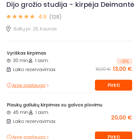
Dijo grožio studija - kirpėja Deimantė
4.9
(128)
Baltų pr. 26, Kaunas
Vyriškas kirpimas
30 min.
1 asm.
-
13
%
13,00 €
15,00 €
Laiko rezervavimas
Pirkti
Apie paslaugą
Plaukų galiukų kirpimas su galvos plovimu
45 min.
1 asm.
20,00 €
Laiko rezervavimas
Pirkti
Apie paslaugą