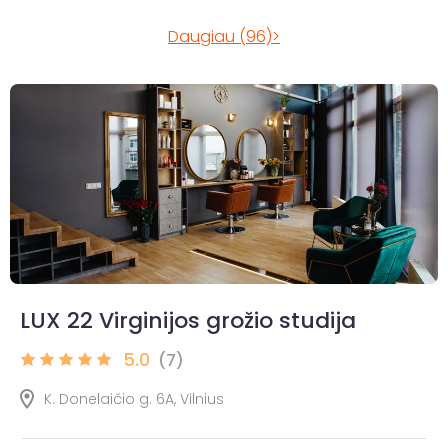
Daugiau (96)>
LUX 22 Virginijos grožio studija
5.0
(7)
K. Donelaičio g. 6A, Vilnius