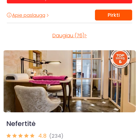
Pirkti
Apie paslaugą
Daugiau (76)>
Nefertitė
4.8
(234)