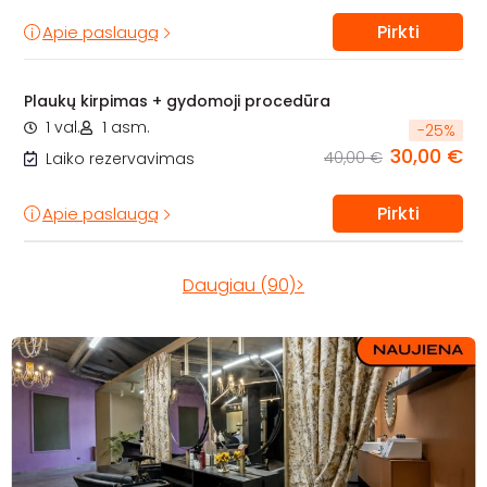
Pirkti
Apie paslaugą
Plaukų kirpimas + gydomoji procedūra
1 val.
1 asm.
-
25
%
30,00 €
40,00 €
Laiko rezervavimas
Pirkti
Apie paslaugą
Daugiau (90)>