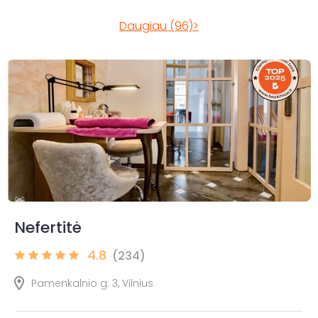
Daugiau (96)>
Nefertitė
4.8
(234)
Pamėnkalnio g. 3, Vilnius