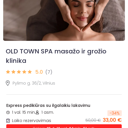
OLD TOWN SPA masažo ir grožio
klinika
5.0
(7)
Pylimo g. 36/2, Vilnius
Express pedikiūras su ilgalaikiu lakavimu
1 val. 15 min.
1 asm.
-
34
%
33,00 €
50,00 €
Laiko rezervavimas