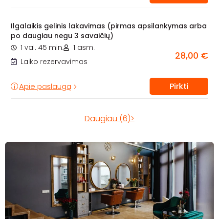
Ilgalaikis gelinis lakavimas (pirmas apsilankymas arba
po daugiau negu 3 savaičių)
1 val. 45 min.
1 asm.
28,00 €
Laiko rezervavimas
Pirkti
Apie paslaugą
Daugiau (6)>