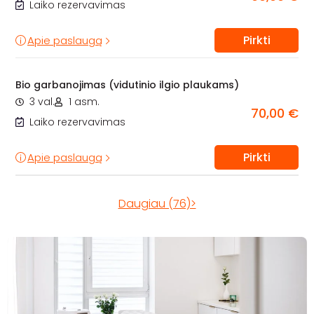
Laiko rezervavimas
Pirkti
Apie paslaugą
Bio garbanojimas (vidutinio ilgio plaukams)
3 val.
1 asm.
70,00 €
Laiko rezervavimas
Pirkti
Apie paslaugą
Daugiau (76)>