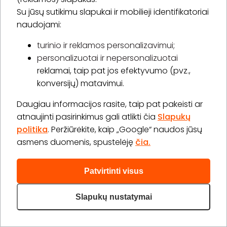
1 val.
1 asm.
Su jūsų sutikimu slapukai ir mobilieji identifikatoriai
30,00 €
naudojami:
Laiko rezervavimas
turinio ir reklamos personalizavimui;
Pirkti
Apie paslaugą
personalizuotai ir nepersonalizuotai
reklamai, taip pat jos efektyvumo (pvz.,
Kojų depiliacija
konversijų) matavimui.
20 min.
1 asm.
15,00 €
Daugiau informacijos rasite, taip pat pakeisti ar
Laiko rezervavimas
atnaujinti pasirinkimus gali atlikti čia
Slapukų
politika
. Peržiūrėkite, kaip „Google“ naudos jūsų
Pirkti
Apie paslaugą
asmens duomenis, spustelėję
čia.
Daugiau (9)>
Patvirtinti visus
Slapukų nustatymai