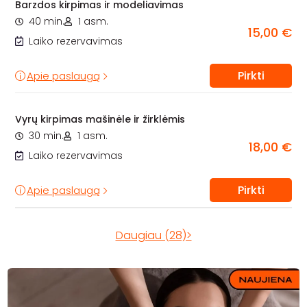
Barzdos kirpimas ir modeliavimas
40 min.
1 asm.
15,00 €
Laiko rezervavimas
Pirkti
Apie paslaugą
Vyrų kirpimas mašinėle ir žirklėmis
30 min.
1 asm.
18,00 €
Laiko rezervavimas
Pirkti
Apie paslaugą
Daugiau (28)>