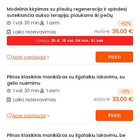
Modelinis kirpimas su plaukų regeneracija ir spindesį
suteikiančia aukso terapija, plaukams iki pečių
1 val. 30 min.
1 asm.
-
52
%
36,00 €
75,00 €
Laiko rezervavimas
Galioja:
25
d.
19
val.
04
min.
50
sek.
Pirkti
Apie paslaugą
Pilnas klasikinis manikiūras su ilgalaikiu lakavimu, su
gelio nuėmimu
1 val. 30 min.
1 asm.
-
17
%
33,00 €
40,00 €
Laiko rezervavimas
Pirkti
Apie paslaugą
Pilnas klasikinis manikiūras su ilgalaikiu lakavimu, be