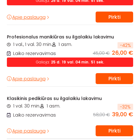
Galioja:
25
d.
19
val.
04
min.
50
sek.
Pirkti
Apie paslaugą
Profesionalus manikiūras su ilgalaikiu lakavimu
1 val., 1 val. 30 min.
1 asm.
-
42
%
26,00 €
45,00 €
Laiko rezervavimas
Galioja:
25
d.
19
val.
04
min.
50
sek.
Pirkti
Apie paslaugą
Klasikinis pedikiūras su ilgalaikiu lakavimu
1 val. 30 min.
1 asm.
-
32
%
39,00 €
58,00 €
Laiko rezervavimas
Pirkti
Apie paslaugą