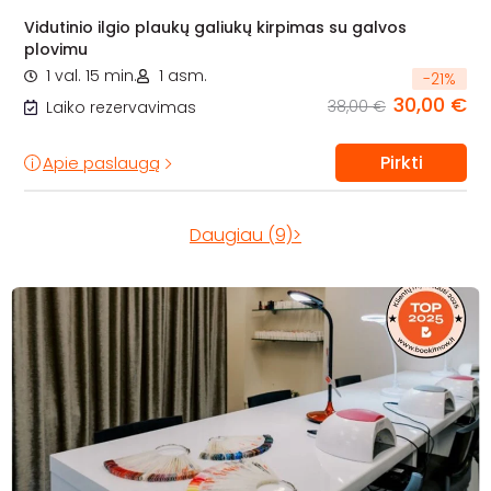
Vidutinio ilgio plaukų galiukų kirpimas su galvos
plovimu
1 val. 15 min.
1 asm.
-
21
%
30,00 €
38,00 €
Laiko rezervavimas
Pirkti
Apie paslaugą
Daugiau (9)>