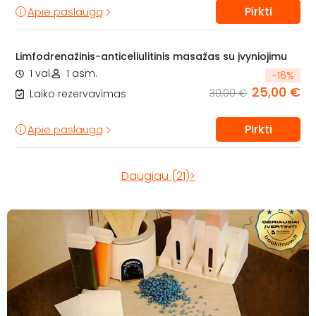
Pirkti
Apie paslaugą
Limfodrenažinis-anticeliulitinis masažas su įvyniojimu
1 val.
1 asm.
-
16
%
25,00 €
30,00 €
Laiko rezervavimas
Pirkti
Apie paslaugą
Daugiau (21)>