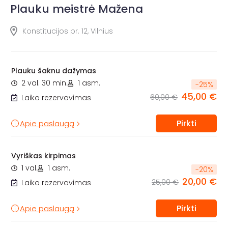
Plauku meistrė Mažena
Konstitucijos pr. 12, Vilnius
Plauku šaknu dažymas
2 val. 30 min.
1 asm.
-
25
%
45,00 €
60,00 €
Laiko rezervavimas
Pirkti
Apie paslaugą
Vyriškas kirpimas
1 val.
1 asm.
-
20
%
20,00 €
25,00 €
Laiko rezervavimas
Pirkti
Apie paslaugą