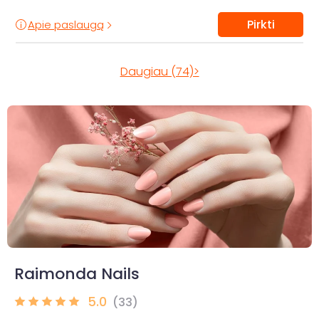
Pirkti
Apie paslaugą
Daugiau (74)>
Raimonda Nails
5.0
(33)