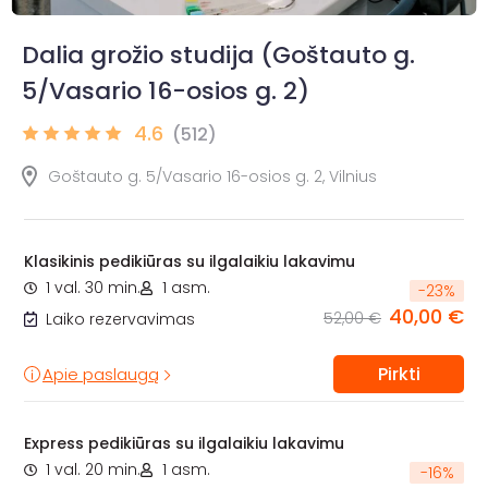
Dalia grožio studija (Goštauto g.
5/Vasario 16-osios g. 2)
4.6
(512)
Goštauto g. 5/Vasario 16-osios g. 2, Vilnius
Klasikinis pedikiūras su ilgalaikiu lakavimu
1 val. 30 min.
1 asm.
-
23
%
40,00 €
52,00 €
Laiko rezervavimas
Pirkti
Apie paslaugą
Express pedikiūras su ilgalaikiu lakavimu
1 val. 20 min.
1 asm.
-
16
%