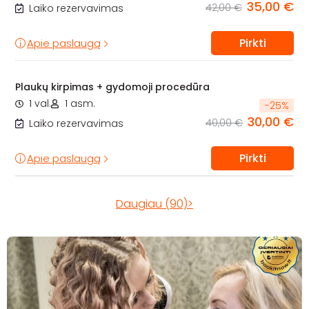
35,00 €
42,00 €
Laiko rezervavimas
Pirkti
Apie paslaugą
Plaukų kirpimas + gydomoji procedūra
1 val.
1 asm.
-
25
%
30,00 €
40,00 €
Laiko rezervavimas
Pirkti
Apie paslaugą
Daugiau (90)>