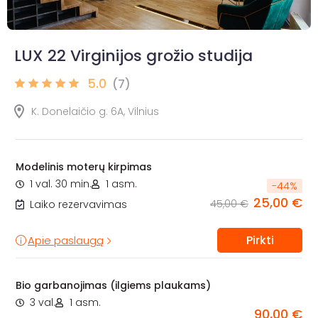
LUX 22 Virginijos grožio studija
5.0
(7)
K. Donelaičio g. 6A, Vilnius
Modelinis moterų kirpimas
1 val. 30 min.
1 asm.
-
44
%
25,00 €
45,00 €
Laiko rezervavimas
Pirkti
Apie paslaugą
Bio garbanojimas (ilgiems plaukams)
3 val.
1 asm.
90,00 €