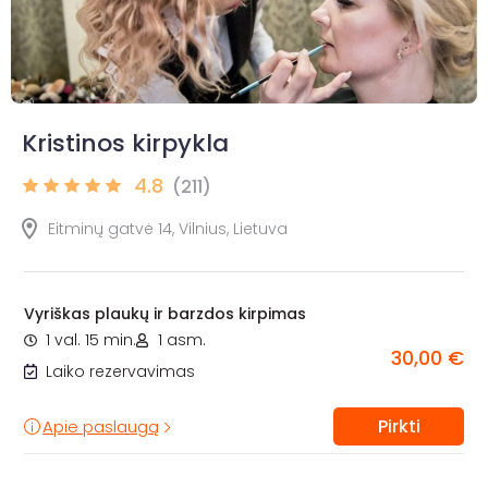
Kristinos kirpykla
4.8
(211)
Eitminų gatvė 14, Vilnius, Lietuva
Vyriškas plaukų ir barzdos kirpimas
1 val. 15 min.
1 asm.
30,00 €
Laiko rezervavimas
Pirkti
Apie paslaugą