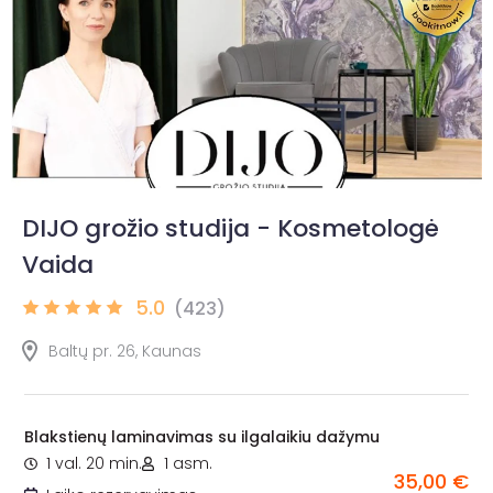
DIJO grožio studija - Kosmetologė
Vaida
5.0
(423)
Baltų pr. 26, Kaunas
Blakstienų laminavimas su ilgalaikiu dažymu
1 val. 20 min.
1 asm.
35,00 €