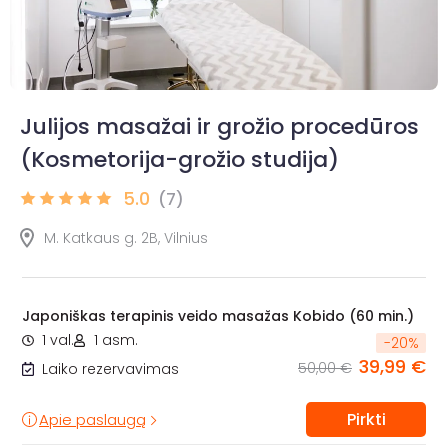
Julijos masažai ir grožio procedūros
(Kosmetorija-grožio studija)
5.0
(7)
M. Katkaus g. 2B, Vilnius
Japoniškas terapinis veido masažas Kobido (60 min.)
1 val.
1 asm.
-
20
%
39,99 €
50,00 €
Laiko rezervavimas
Pirkti
Apie paslaugą