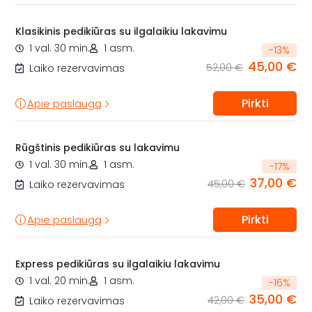
Klasikinis pedikiūras su ilgalaikiu lakavimu
1 val. 30 min.
1 asm.
-
13
%
45,00 €
52,00 €
Laiko rezervavimas
Pirkti
Apie paslaugą
Rūgštinis pedikiūras su lakavimu
1 val. 30 min.
1 asm.
-
17
%
37,00 €
45,00 €
Laiko rezervavimas
Pirkti
Apie paslaugą
Express pedikiūras su ilgalaikiu lakavimu
1 val. 20 min.
1 asm.
-
16
%
35,00 €
42,00 €
Laiko rezervavimas