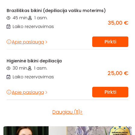
Braziliškas bikini (depiliacija vašku moterims)
45 min.
1 asm.
35,00 €
Laiko rezervavimas
Pirkti
Apie paslaugą
Higieninė bikini depiliacija
30 min.
1 asm.
25,00 €
Laiko rezervavimas
Pirkti
Apie paslaugą
Daugiau (11)>