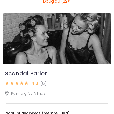
Daugiau (22)>
Scandal Parlor
4.8
(5)
Pylimo g. 33, Vilnius
Nagų priauginimas (meistrė Julija)