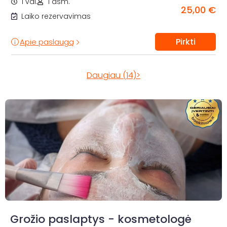
1 val.
1 asm.
25,00 €
Laiko rezervavimas
Pirkti
Apie paslaugą
Daugiau (14)>
Grožio paslaptys - kosmetologė