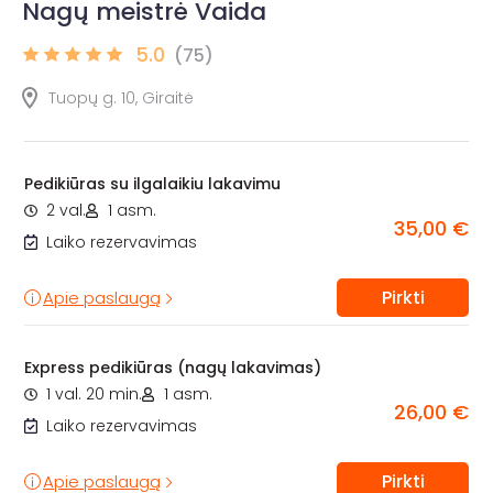
Nagų meistrė Vaida
5.0
(75)
Tuopų g. 10, Giraitė
Pedikiūras su ilgalaikiu lakavimu
2 val.
1 asm.
35,00 €
Laiko rezervavimas
Pirkti
Apie paslaugą
Express pedikiūras (nagų lakavimas)
1 val. 20 min.
1 asm.
26,00 €
Laiko rezervavimas
Pirkti
Apie paslaugą