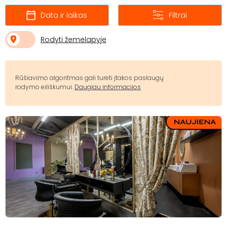
Data ir laikas
Filtrai
Rodyti žemėlapyje
Rūšiavimo algoritmas gali turėti įtakos paslaugų
rodymo eiliškumui.
Daugiau informacijos