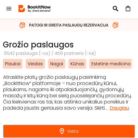
IEŠKOTI
Grožio paslaugos
6542 paslauga (-os) / 459 partneris (-iai)
Plaukai
Veidas
Nagai
Kūnas
Estetinė medicina
Atraskite platų grožio paslaugų pasirinkimą
„BookitNow“ platformoje – nuo procedūrų kūnui,
plaukams, nagams iki atpalaiduojančių, gydomųjų
masažų ir kitų kūną bei sielą puoselėjančių procedūrų.
Čia kiekvienas ras tai, kas atitinka unikalius poreikius ir
padeda jaustis geriausia savo versija. Skirti
...
Daugiau
Vieta