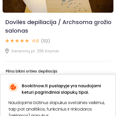
Dovilės depiliacija / Archsoma grožio
salonas
4.6
(112)
Savanorių pr. 298, Kaunas
Pilna bikini srities depiliacija
30 min.
1 asm.
15,00 €
Laiko rezervavimas
Bookitnow.lt puslapyje yra naudojami
keturi pagrindiniai slapukų tipai.
Pirkti
Apie paslaugą
Naudojame būtinus slapukus svetainės veikimui,
taip pat analitikos, funkcinius ir rinkodaros
Depiliacija (bikini + kojos + pažastys)
(reklamos) slapukus.