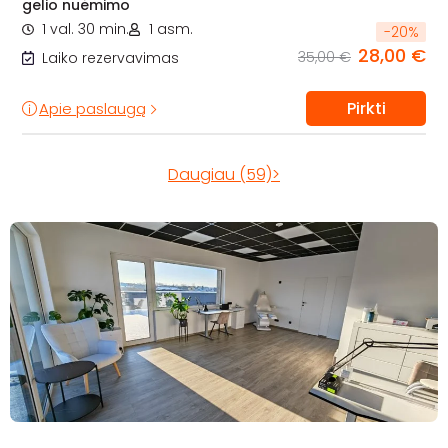
gelio nuėmimo
1 val. 30 min.
1 asm.
-
20
%
28,00 €
35,00 €
Laiko rezervavimas
Pirkti
Apie paslaugą
Daugiau (59)>