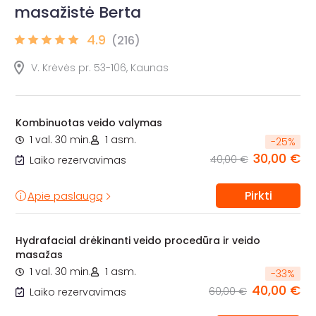
masažistė Berta
4.9
(216)
V. Krėvės pr. 53-106, Kaunas
Kombinuotas veido valymas
1 val. 30 min.
1 asm.
-
25
%
30,00 €
40,00 €
Laiko rezervavimas
Pirkti
Apie paslaugą
Hydrafacial drėkinanti veido procedūra ir veido
masažas
1 val. 30 min.
1 asm.
-
33
%
40,00 €
60,00 €
Laiko rezervavimas