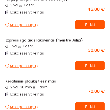
3 val.
1 asm.
45,00 €
Laiko rezervavimas
Pirkti
Apie paslaugą
Express ilgalaikis lakavimas (meistrė Julija)
1 val.
1 asm.
30,00 €
Laiko rezervavimas
Pirkti
Apie paslaugą
Keratininis plaukų tiesinimas
2 val. 30 min.
1 asm.
70,00 €
Laiko rezervavimas
Pirkti
Apie paslaugą