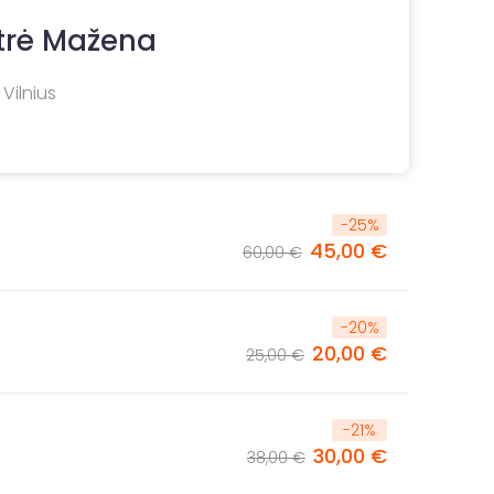
trė Mažena
 Vilnius
-
25
%
45,00 €
60,00 €
-
20
%
20,00 €
25,00 €
-
21
%
30,00 €
38,00 €