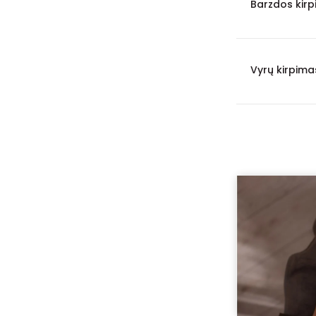
Barzdos kirp
2 val. 15 min.
19
55 min.
17
Vyrų kirpimas
6 val.
14
10 val.
12
12 val.
10
4 val. 30 min.
9
8 val.
7
7 val.
5
1 val. 25 min.
3
5 val. 30 min.
3
5 min.
2