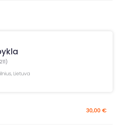
pykla
211)
lnius, Lietuva
30,00 €