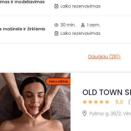
imas ir modeliavimas
Laiko rezervavimas
30 min.
1 asm.
 mašinėle ir žirklėmis
Laiko rezervavimas
Daugiau (28)>
OLD TOWN SP
5.0
(
Pylimo g. 36/2, Viln