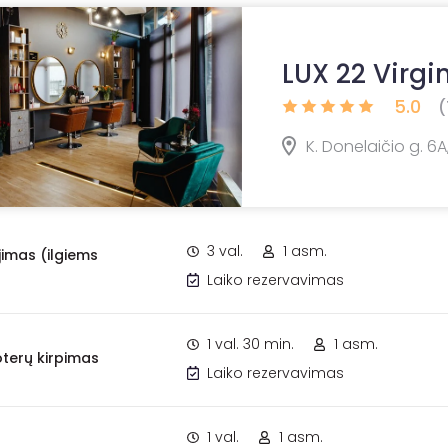
LUX 22 Virgin
5.0
(
K. Donelaičio g. 6A,
3 val.
1 asm.
imas (ilgiems
Laiko rezervavimas
1 val. 30 min.
1 asm.
terų kirpimas
Laiko rezervavimas
1 val.
1 asm.