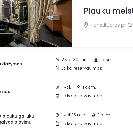
Plauku meis
Konstitucijos pr. 12,
2 val. 30 min.
1 asm.
u dažymas
Laiko rezervavimas
1 val.
1 asm.
pimas
Laiko rezervavimas
1 val. 15 min.
1 asm.
io plaukų galiukų
galvos plovimu
Laiko rezervavimas