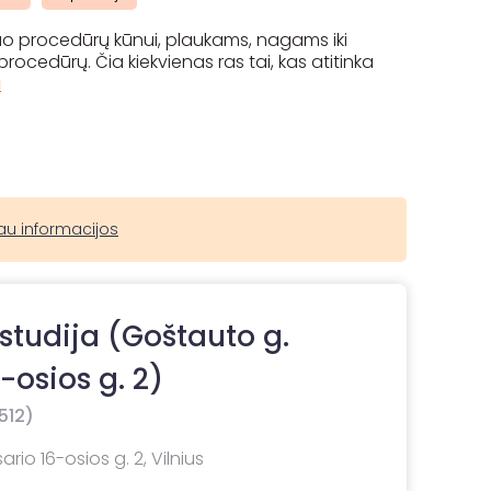
nuo procedūrų kūnui, plaukams, nagams iki
ocedūrų. Čia kiekvienas ras tai, kas atitinka
u
au informacijos
 studija (Goštauto g.
-osios g. 2)
512)
io 16-osios g. 2, Vilnius