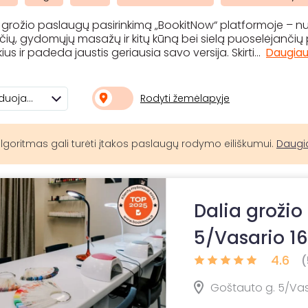
ų grožio paslaugų pasirinkimą „BookitNow“ platformoje – 
ių, gydomųjų masažų ir kitų kūną bei sielą puoselėjančių pr
kius ir padeda jaustis geriausia savo versija. Skirti
...
Daugia
Rodyti žemėlapyje
Rekomenduojami
lgoritmas gali turėti įtakos paslaugų rodymo eiliškumui.
Daugi
Dalia grožio
5/Vasario 16
4.6
(
Goštauto g. 5/Vasar