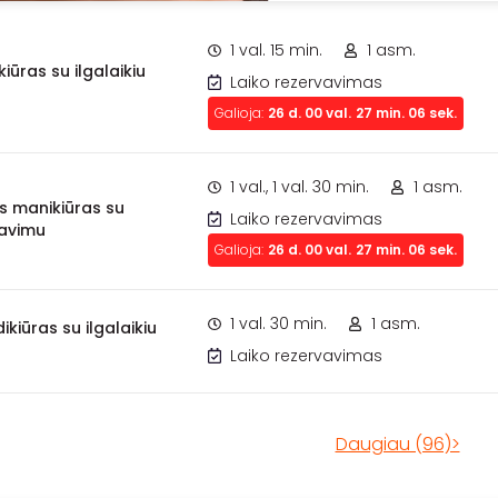
1 val. 15 min.
1 asm.
iūras su ilgalaikiu
Laiko rezervavimas
Galioja:
26
d.
00
val.
27
min.
05
sek.
1 val., 1 val. 30 min.
1 asm.
s manikiūras su
Laiko rezervavimas
kavimu
Galioja:
26
d.
00
val.
27
min.
05
sek.
1 val. 30 min.
1 asm.
dikiūras su ilgalaikiu
Laiko rezervavimas
Daugiau (96)>