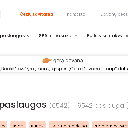
Čekių savitarna
Kontaktai
Dovanų čekis
 paslaugos
SPA ir masažai
Poilsis su nakvyn
„BookitNow“ yra įmonių grupės „Gera Dovana group“ dalis
 paslaugos
(6542)
6542 paslauga (-
das
Nagai
Kūnas
Estetinė medicina
Procedūros vyr