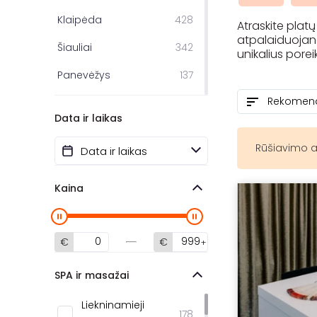
Klaipėda
428
Atraskite plat
atpalaiduojanč
Šiauliai
342
unikalius porei
Panevėžys
137
Palanga
60
Data ir laikas
Jonava
60
Rūšiavimo a
Druskininkai
44
Kaišiadorys
27
Kaina
Alytus
24
Ukmergė
22
€
€
Marijampolė
11
SPA ir masažai
Kupiškis
6
Liekninamieji
178