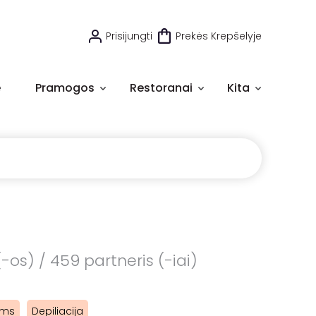
Prisijungti
Prekės Krepšelyje
e
Pramogos
Restoranai
Kita
os) / 459 partneris (-iai)
ams
Depiliacija