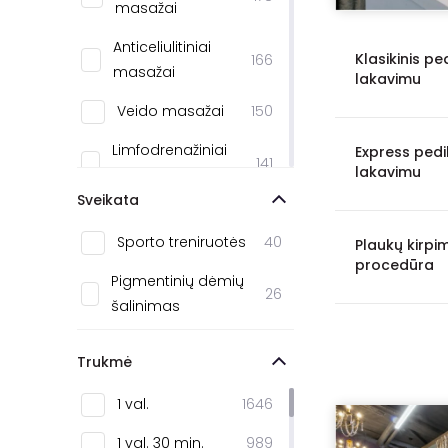
masažai
Kėdainiai
3
Anticeliulitiniai
Birštonas
3
Klasikinis pe
166
masažai
lakavimu
Biržai
3
Veido masažai
150
Elektrėnai
2
Limfodrenažiniai
Express pedik
141
Varėna
2
lakavimu
masažai
Sveikata
Tauragė
1
SPA procedūros
100
Sporto treniruotės
40
Trakai
1
Plaukų kirpi
Masažų
procedūra
88
kompleksai
Pigmentinių dėmių
Kelmė
1
26
šalinimas
Masažų
Kuršėnai
1
87
abonementai
Šilalė
1
Trukmė
Viso kūno masažai
60
1 val.
1646
Atpalaiduojamieji
38
1 val. 30 min.
989
masažai