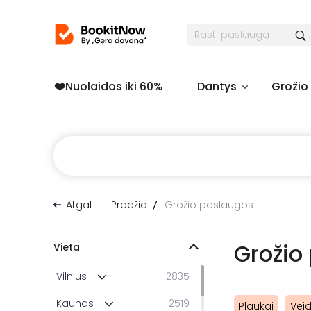
❤️️Nuolaidos iki 60%
Dantys
Grožio
Atgal
Pradžia
Grožio paslaugos
Grožio
Vieta
Vilnius
2835
Kaunas
2519
Plaukai
Vei