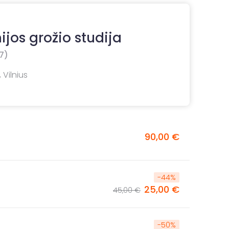
ijos grožio studija
7)
 Vilnius
90,00 €
-
44
%
25,00 €
45,00 €
-
50
%