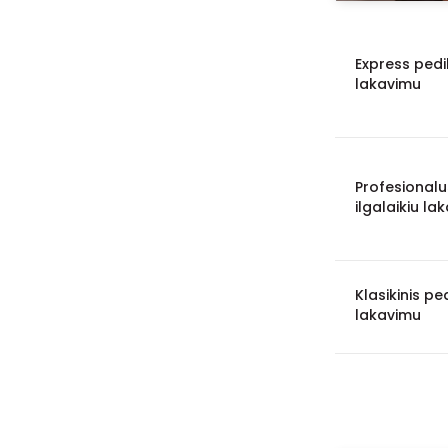
Express pedik
lakavimu
Profesionalu
ilgalaikiu la
Klasikinis pe
lakavimu