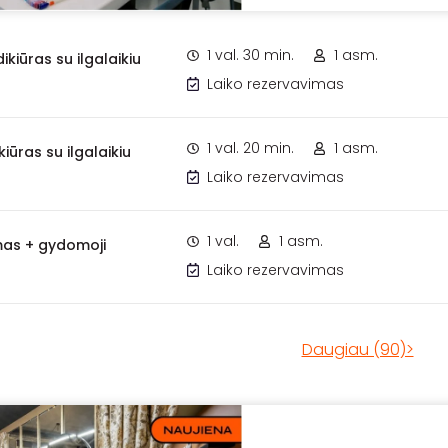
1 val. 30 min.
1 asm.
dikiūras su ilgalaikiu
Laiko rezervavimas
1 val. 20 min.
1 asm.
iūras su ilgalaikiu
Laiko rezervavimas
1 val.
1 asm.
mas + gydomoji
Laiko rezervavimas
Daugiau (90)>