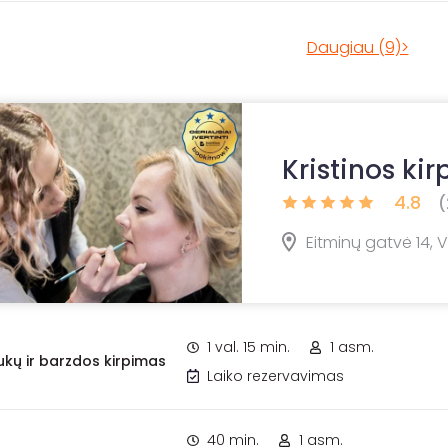
Daugiau (9)>
Kristinos kir
4.8
(
Eitminų gatvė 14, Vi
1 val. 15 min.
1 asm.
ukų ir barzdos kirpimas
Laiko rezervavimas
40 min.
1 asm.