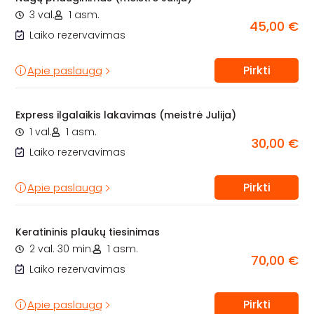
3 val.
1 asm.
45,00 €
Laiko rezervavimas
Pirkti
Apie paslaugą
Express ilgalaikis lakavimas (meistrė Julija)
1 val.
1 asm.
30,00 €
Laiko rezervavimas
Pirkti
Apie paslaugą
Keratininis plaukų tiesinimas
2 val. 30 min.
1 asm.
70,00 €
Laiko rezervavimas
Pirkti
Apie paslaugą