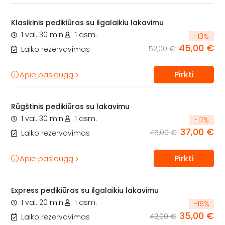
Klasikinis pedikiūras su ilgalaikiu lakavimu
1 val. 30 min.
1 asm.
-
13
%
45,00 €
52,00 €
Laiko rezervavimas
Pirkti
Apie paslaugą
Rūgštinis pedikiūras su lakavimu
1 val. 30 min.
1 asm.
-
17
%
37,00 €
45,00 €
Laiko rezervavimas
Pirkti
Apie paslaugą
Express pedikiūras su ilgalaikiu lakavimu
1 val. 20 min.
1 asm.
-
16
%
35,00 €
42,00 €
Laiko rezervavimas