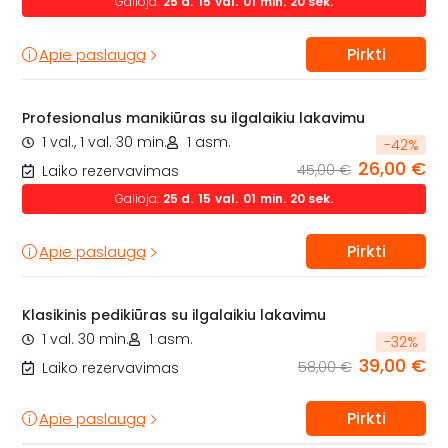
Galioja:
25
d.
15
val.
01
min.
18
sek.
Pirkti
Apie paslaugą
Profesionalus manikiūras su ilgalaikiu lakavimu
1 val., 1 val. 30 min.
1 asm.
-
42
%
26,00 €
45,00 €
Laiko rezervavimas
Galioja:
25
d.
15
val.
01
min.
18
sek.
Pirkti
Apie paslaugą
Klasikinis pedikiūras su ilgalaikiu lakavimu
1 val. 30 min.
1 asm.
-
32
%
39,00 €
58,00 €
Laiko rezervavimas
Pirkti
Apie paslaugą