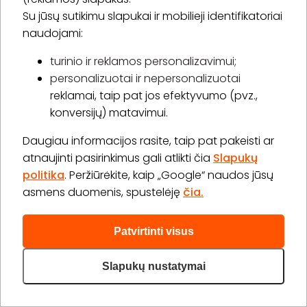
1 val.
1 asm.
Su jūsų sutikimu slapukai ir mobilieji identifikatoriai
30,00 €
naudojami:
Laiko rezervavimas
turinio ir reklamos personalizavimui;
Pirkti
Apie paslaugą
personalizuotai ir nepersonalizuotai
reklamai, taip pat jos efektyvumo (pvz.,
Kojų depiliacija
konversijų) matavimui.
20 min.
1 asm.
15,00 €
Daugiau informacijos rasite, taip pat pakeisti ar
Laiko rezervavimas
atnaujinti pasirinkimus gali atlikti čia
Slapukų
politika
. Peržiūrėkite, kaip „Google“ naudos jūsų
Pirkti
Apie paslaugą
asmens duomenis, spustelėję
čia.
Daugiau (9)>
Patvirtinti visus
Slapukų nustatymai