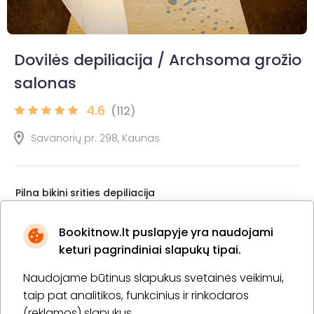
Dovilės depiliacija / Archsoma grožio
salonas
4.6
(112)
Savanorių pr. 298, Kaunas
Pilna bikini srities depiliacija
30 min.
1 asm.
15,00 €
Laiko rezervavimas
Bookitnow.lt puslapyje yra naudojami
keturi pagrindiniai slapukų tipai.
Pirkti
Apie paslaugą
Naudojame būtinus slapukus svetainės veikimui,
taip pat analitikos, funkcinius ir rinkodaros
Depiliacija (bikini + kojos + pažastys)
(reklamos) slapukus.