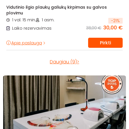
Vidutinio ilgio plaukų galiukų kirpimas su galvos
plovimu
1 val. 15 min.
1 asm.
-
21
%
30,00 €
38,00 €
Laiko rezervavimas
Pirkti
Apie paslaugą
Daugiau (9)>