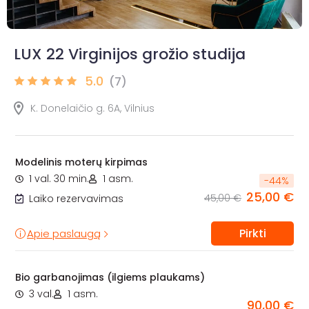
LUX 22 Virginijos grožio studija
5.0
(7)
K. Donelaičio g. 6A, Vilnius
Modelinis moterų kirpimas
1 val. 30 min.
1 asm.
-
44
%
25,00 €
45,00 €
Laiko rezervavimas
Pirkti
Apie paslaugą
Bio garbanojimas (ilgiems plaukams)
3 val.
1 asm.
90,00 €