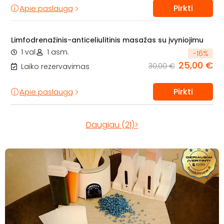
Pirkti
Apie paslaugą
Limfodrenažinis-anticeliulitinis masažas su įvyniojimu
1 val.
1 asm.
-
16
%
25,00 €
30,00 €
Laiko rezervavimas
Pirkti
Apie paslaugą
Daugiau (21)>