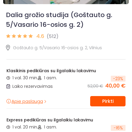
Dalia grožio studija (Goštauto g.
5/Vasario 16-osios g. 2)
4.6
(512)
Goštauto g. 5/Vasario 16-osios g. 2, Vilnius
Klasikinis pedikiūras su ilgalaikiu lakavimu
1 val. 30 min.
1 asm.
-
23
%
40,00 €
52,00 €
Laiko rezervavimas
Pirkti
Apie paslaugą
Express pedikiūras su ilgalaikiu lakavimu
1 val. 20 min.
1 asm.
-
16
%