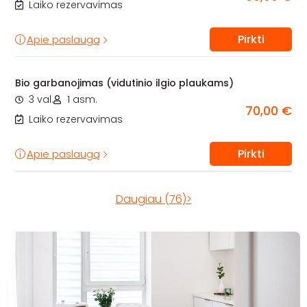
Laiko rezervavimas
Pirkti
Apie paslaugą
Bio garbanojimas (vidutinio ilgio plaukams)
3 val.
1 asm.
70,00 €
Laiko rezervavimas
Pirkti
Apie paslaugą
Daugiau (76)>