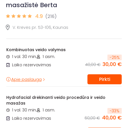
masažistė Berta
4.9
(216)
V. Krėvės pr. 53-106, Kaunas
Kombinuotas veido valymas
1 val. 30 min.
1 asm.
-
25
%
30,00 €
40,00 €
Laiko rezervavimas
Pirkti
Apie paslaugą
Hydrafacial drėkinanti veido procedūra ir veido
masažas
1 val. 30 min.
1 asm.
-
33
%
40,00 €
60,00 €
Laiko rezervavimas