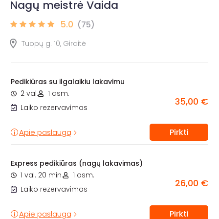
Nagų meistrė Vaida
5.0
(75)
Tuopų g. 10, Giraitė
Pedikiūras su ilgalaikiu lakavimu
2 val.
1 asm.
35,00 €
Laiko rezervavimas
Pirkti
Apie paslaugą
Express pedikiūras (nagų lakavimas)
1 val. 20 min.
1 asm.
26,00 €
Laiko rezervavimas
Pirkti
Apie paslaugą