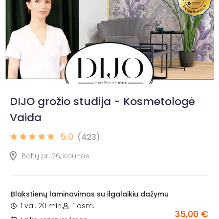
DIJO grožio studija - Kosmetologė
Vaida
5.0
(423)
Baltų pr. 26, Kaunas
Blakstienų laminavimas su ilgalaikiu dažymu
1 val. 20 min.
1 asm.
35,00 €