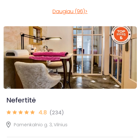
Daugiau (96)>
Nefertitė
4.8
(234)
Pamėnkalnio g. 3, Vilnius