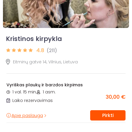
Kristinos kirpykla
4.8
(211)
Eitminų gatvė 14, Vilnius, Lietuva
Vyriškas plaukų ir barzdos kirpimas
1 val. 15 min.
1 asm.
30,00 €
Laiko rezervavimas
Pirkti
Apie paslaugą