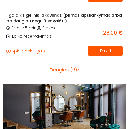
Ilgalaikis gelinis lakavimas (pirmas apsilankymas arba
po daugiau negu 3 savaičių)
1 val. 45 min.
1 asm.
28,00 €
Laiko rezervavimas
Pirkti
Apie paslaugą
Daugiau (6)>