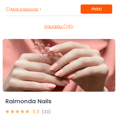
Pirkti
Apie paslaugą
Daugiau (74)>
Raimonda Nails
5.0
(33)