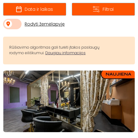
Data ir laikas
Filtrai
Rodyti žemėlapyje
Rūšiavimo algoritmas gali turėti įtakos paslaugų
rodymo eiliškumui.
Daugiau informacijos