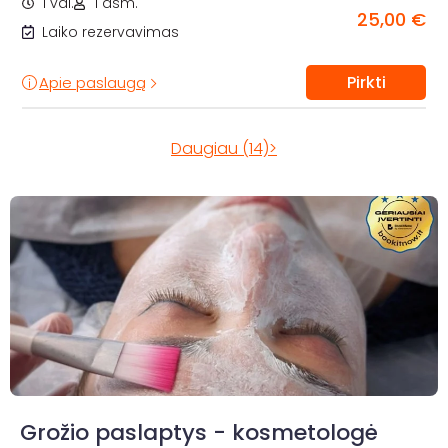
1 val.
1 asm.
25,00 €
Laiko rezervavimas
Pirkti
Apie paslaugą
Daugiau (14)>
Grožio paslaptys - kosmetologė