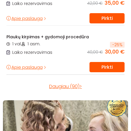
35,00 €
42,00 €
Laiko rezervavimas
Pirkti
Apie paslaugą
Plaukų kirpimas + gydomoji procedūra
1 val.
1 asm.
-
25
%
30,00 €
40,00 €
Laiko rezervavimas
Pirkti
Apie paslaugą
Daugiau (90)>