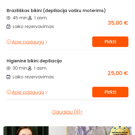
Braziliškas bikini (depiliacija vašku moterims)
45 min.
1 asm.
35,00 €
Laiko rezervavimas
Pirkti
Apie paslaugą
Higieninė bikini depiliacija
30 min.
1 asm.
25,00 €
Laiko rezervavimas
Pirkti
Apie paslaugą
Daugiau (11)>