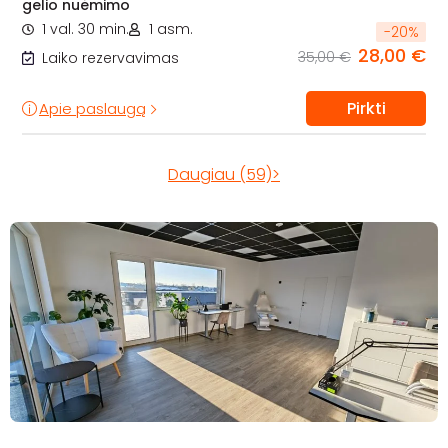
gelio nuėmimo
1 val. 30 min.
1 asm.
-
20
%
28,00 €
35,00 €
Laiko rezervavimas
Pirkti
Apie paslaugą
Daugiau (59)>