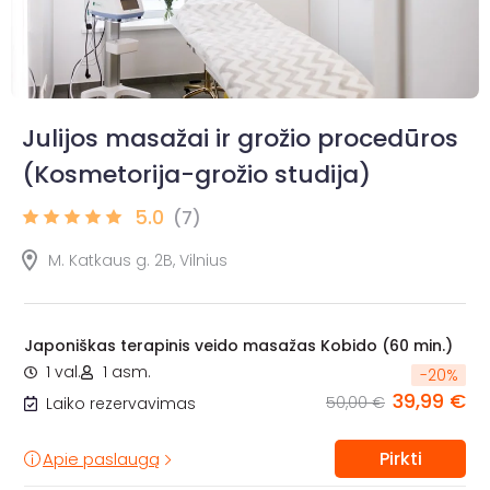
Julijos masažai ir grožio procedūros
(Kosmetorija-grožio studija)
5.0
(7)
M. Katkaus g. 2B, Vilnius
Japoniškas terapinis veido masažas Kobido (60 min.)
1 val.
1 asm.
-
20
%
39,99 €
50,00 €
Laiko rezervavimas
Pirkti
Apie paslaugą