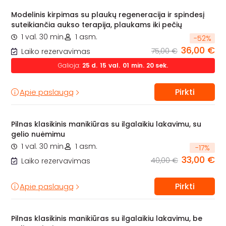
Modelinis kirpimas su plaukų regeneracija ir spindesį
suteikiančia aukso terapija, plaukams iki pečių
1 val. 30 min.
1 asm.
-
52
%
36,00 €
75,00 €
Laiko rezervavimas
Galioja:
25
d.
15
val.
01
min.
18
sek.
Pirkti
Apie paslaugą
Pilnas klasikinis manikiūras su ilgalaikiu lakavimu, su
gelio nuėmimu
1 val. 30 min.
1 asm.
-
17
%
33,00 €
40,00 €
Laiko rezervavimas
Pirkti
Apie paslaugą
Pilnas klasikinis manikiūras su ilgalaikiu lakavimu, be