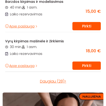
Barzdos kirpimas ir modeliavimas
40 min.
1 asm.
15,00 €
Laiko rezervavimas
Pirkti
Apie paslaugą
Vyrų kirpimas mašinėle ir žirklėmis
30 min.
1 asm.
18,00 €
Laiko rezervavimas
Pirkti
Apie paslaugą
Daugiau (28)>