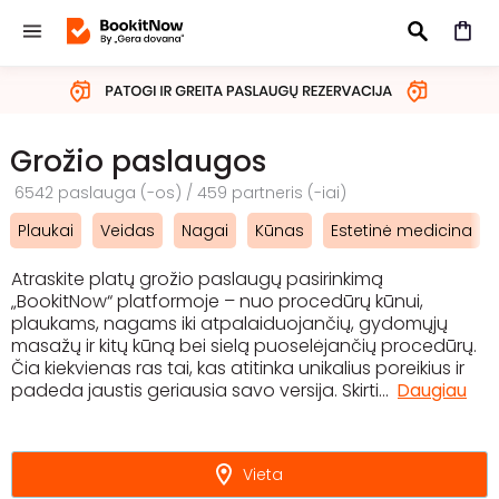
IEŠKOTI
Grožio paslaugos
6542 paslauga (-os) / 459 partneris (-iai)
Plaukai
Veidas
Nagai
Kūnas
Estetinė medicina
Atraskite platų grožio paslaugų pasirinkimą
„BookitNow“ platformoje – nuo procedūrų kūnui,
plaukams, nagams iki atpalaiduojančių, gydomųjų
masažų ir kitų kūną bei sielą puoselėjančių procedūrų.
Čia kiekvienas ras tai, kas atitinka unikalius poreikius ir
padeda jaustis geriausia savo versija. Skirti
...
Daugiau
Vieta