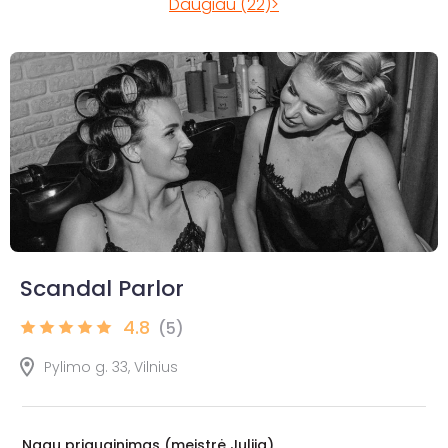
Daugiau (22)>
Scandal Parlor
4.8
(5)
Pylimo g. 33, Vilnius
Nagų priauginimas (meistrė Julija)