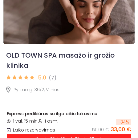
OLD TOWN SPA masažo ir grožio
klinika
5.0
(7)
Pylimo g. 36/2, Vilnius
Express pedikiūras su ilgalaikiu lakavimu
1 val. 15 min.
1 asm.
-
34
%
33,00 €
50,00 €
Laiko rezervavimas