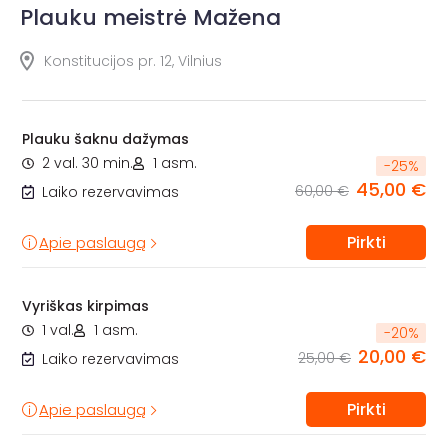
Plauku meistrė Mažena
Konstitucijos pr. 12, Vilnius
Plauku šaknu dažymas
2 val. 30 min.
1 asm.
-
25
%
45,00 €
60,00 €
Laiko rezervavimas
Pirkti
Apie paslaugą
Vyriškas kirpimas
1 val.
1 asm.
-
20
%
20,00 €
25,00 €
Laiko rezervavimas
Pirkti
Apie paslaugą