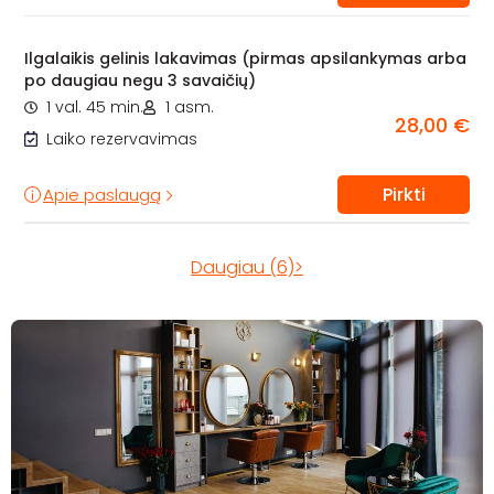
Ilgalaikis gelinis lakavimas (pirmas apsilankymas arba
po daugiau negu 3 savaičių)
1 val. 45 min.
1 asm.
28,00 €
Laiko rezervavimas
Pirkti
Apie paslaugą
Daugiau (6)>