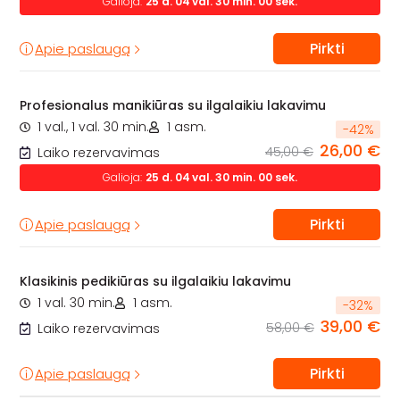
Galioja:
25
d.
04
val.
29
min.
59
sek.
Pirkti
Apie paslaugą
Profesionalus manikiūras su ilgalaikiu lakavimu
1 val., 1 val. 30 min.
1 asm.
-
42
%
26,00 €
45,00 €
Laiko rezervavimas
Galioja:
25
d.
04
val.
29
min.
59
sek.
Pirkti
Apie paslaugą
Klasikinis pedikiūras su ilgalaikiu lakavimu
1 val. 30 min.
1 asm.
-
32
%
39,00 €
58,00 €
Laiko rezervavimas
Pirkti
Apie paslaugą