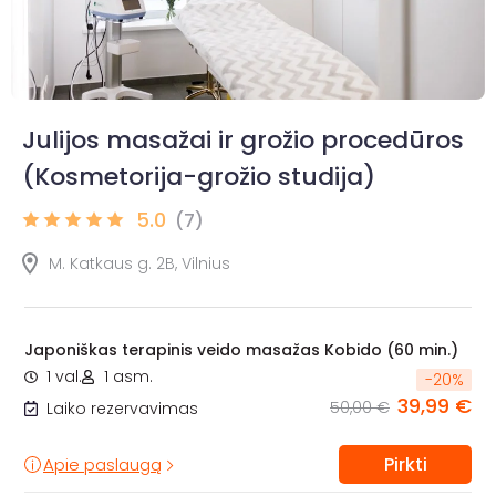
Julijos masažai ir grožio procedūros
(Kosmetorija-grožio studija)
5.0
(7)
M. Katkaus g. 2B, Vilnius
Japoniškas terapinis veido masažas Kobido (60 min.)
1 val.
1 asm.
-
20
%
39,99 €
50,00 €
Laiko rezervavimas
Pirkti
Apie paslaugą