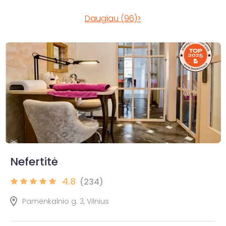
Daugiau (96)>
Nefertitė
4.8
(234)
Pamėnkalnio g. 3, Vilnius