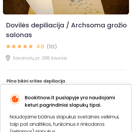
Dovilės depiliacija / Archsoma grožio
salonas
4.6
(112)
Savanorių pr. 298, Kaunas
Pilna bikini srities depiliacija
30 min.
1 asm.
15,00 €
Laiko rezervavimas
Bookitnow.lt puslapyje yra naudojami
keturi pagrindiniai slapukų tipai.
Pirkti
Apie paslaugą
Naudojame būtinus slapukus svetainės veikimui,
taip pat analitikos, funkcinius ir rinkodaros
Depiliacija (bikini + kojos + pažastys)
(reklamos) slapukus.