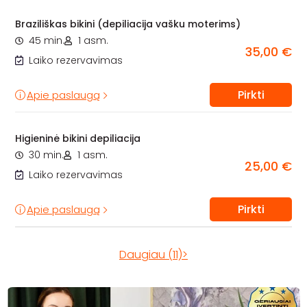
Braziliškas bikini (depiliacija vašku moterims)
45 min.
1 asm.
35,00 €
Laiko rezervavimas
Pirkti
Apie paslaugą
Higieninė bikini depiliacija
30 min.
1 asm.
25,00 €
Laiko rezervavimas
Pirkti
Apie paslaugą
Daugiau (11)>