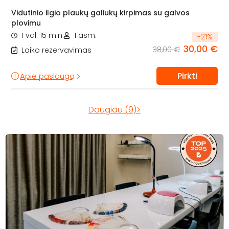
Vidutinio ilgio plaukų galiukų kirpimas su galvos
plovimu
1 val. 15 min.
1 asm.
-
21
%
30,00 €
38,00 €
Laiko rezervavimas
Pirkti
Apie paslaugą
Daugiau (9)>