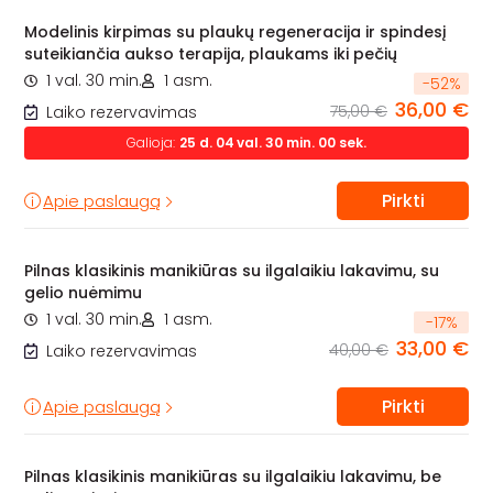
Modelinis kirpimas su plaukų regeneracija ir spindesį
suteikiančia aukso terapija, plaukams iki pečių
1 val. 30 min.
1 asm.
-
52
%
36,00 €
75,00 €
Laiko rezervavimas
Galioja:
25
d.
04
val.
29
min.
59
sek.
Pirkti
Apie paslaugą
Pilnas klasikinis manikiūras su ilgalaikiu lakavimu, su
gelio nuėmimu
1 val. 30 min.
1 asm.
-
17
%
33,00 €
40,00 €
Laiko rezervavimas
Pirkti
Apie paslaugą
Pilnas klasikinis manikiūras su ilgalaikiu lakavimu, be