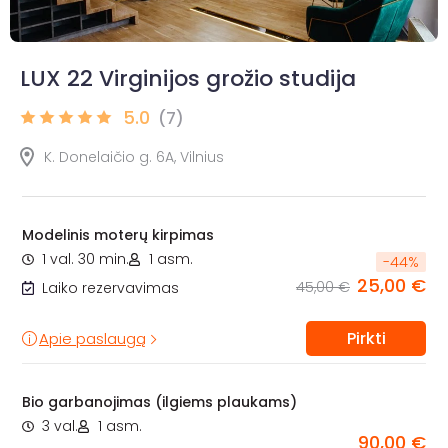
LUX 22 Virginijos grožio studija
5.0
(7)
K. Donelaičio g. 6A, Vilnius
Modelinis moterų kirpimas
1 val. 30 min.
1 asm.
-
44
%
25,00 €
45,00 €
Laiko rezervavimas
Pirkti
Apie paslaugą
Bio garbanojimas (ilgiems plaukams)
3 val.
1 asm.
90,00 €