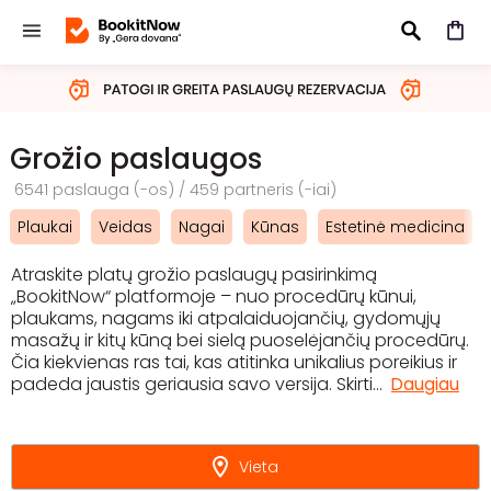
IEŠKOTI
Grožio paslaugos
6541 paslauga (-os) / 459 partneris (-iai)
Plaukai
Veidas
Nagai
Kūnas
Estetinė medicina
Atraskite platų grožio paslaugų pasirinkimą
„BookitNow“ platformoje – nuo procedūrų kūnui,
plaukams, nagams iki atpalaiduojančių, gydomųjų
masažų ir kitų kūną bei sielą puoselėjančių procedūrų.
Čia kiekvienas ras tai, kas atitinka unikalius poreikius ir
padeda jaustis geriausia savo versija. Skirti
...
Daugiau
Vieta