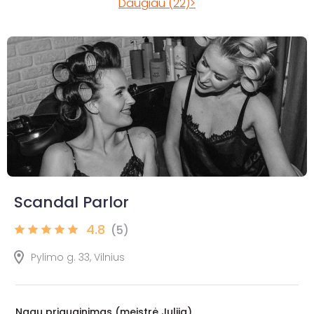
Daugiau (22)>
Scandal Parlor
4.8
(5)
Pylimo g. 33, Vilnius
Nagų priauginimas (meistrė Julija)