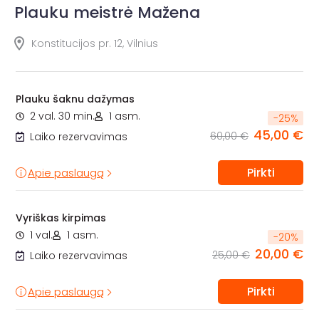
Plauku meistrė Mažena
Konstitucijos pr. 12, Vilnius
Plauku šaknu dažymas
2 val. 30 min.
1 asm.
-
25
%
45,00 €
60,00 €
Laiko rezervavimas
Pirkti
Apie paslaugą
Vyriškas kirpimas
1 val.
1 asm.
-
20
%
20,00 €
25,00 €
Laiko rezervavimas
Pirkti
Apie paslaugą