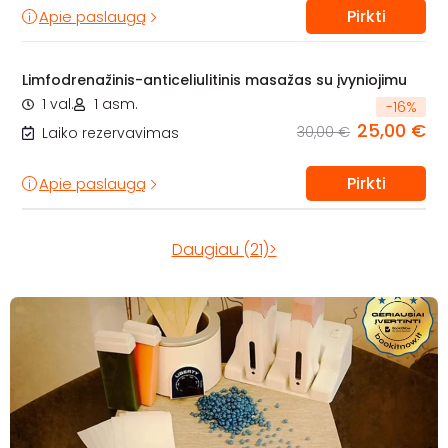
Pirkti
Apie paslaugą
Limfodrenažinis-anticeliulitinis masažas su įvyniojimu
1 val.
1 asm.
-
16
%
25,00 €
30,00 €
Laiko rezervavimas
Pirkti
Apie paslaugą
Daugiau (21)>