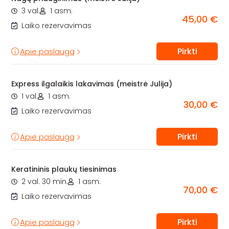
3 val.
1 asm.
45,00 €
Laiko rezervavimas
Pirkti
Apie paslaugą
Express ilgalaikis lakavimas (meistrė Julija)
1 val.
1 asm.
30,00 €
Laiko rezervavimas
Pirkti
Apie paslaugą
Keratininis plaukų tiesinimas
2 val. 30 min.
1 asm.
70,00 €
Laiko rezervavimas
Pirkti
Apie paslaugą