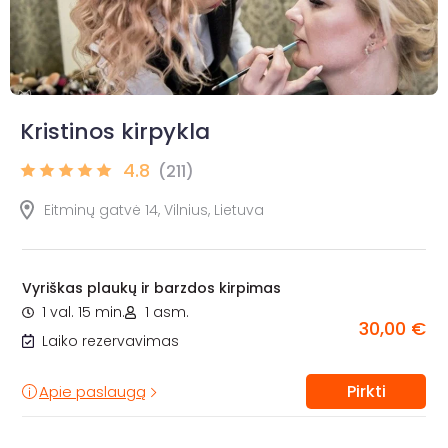
Kristinos kirpykla
4.8
(211)
Eitminų gatvė 14, Vilnius, Lietuva
Vyriškas plaukų ir barzdos kirpimas
1 val. 15 min.
1 asm.
30,00 €
Laiko rezervavimas
Pirkti
Apie paslaugą