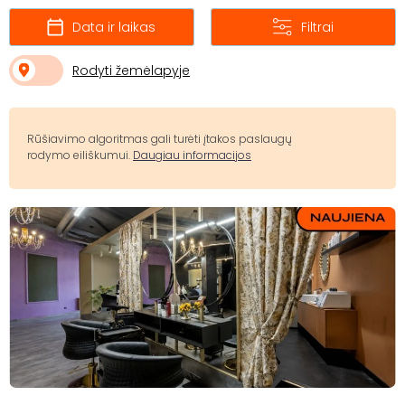
Data ir laikas
Filtrai
Rodyti žemėlapyje
Rūšiavimo algoritmas gali turėti įtakos paslaugų
rodymo eiliškumui.
Daugiau informacijos