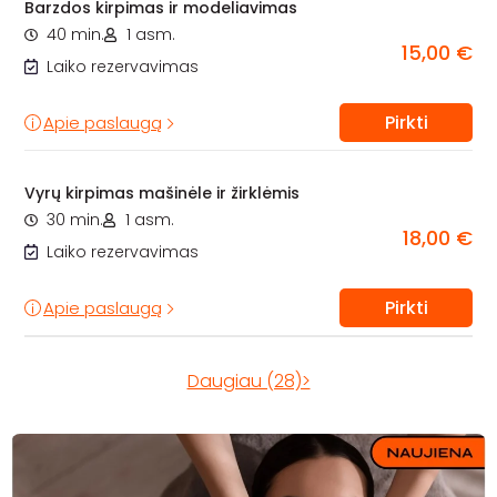
Barzdos kirpimas ir modeliavimas
40 min.
1 asm.
15,00 €
Laiko rezervavimas
Pirkti
Apie paslaugą
Vyrų kirpimas mašinėle ir žirklėmis
30 min.
1 asm.
18,00 €
Laiko rezervavimas
Pirkti
Apie paslaugą
Daugiau (28)>