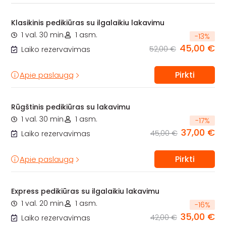
Klasikinis pedikiūras su ilgalaikiu lakavimu
1 val. 30 min.
1 asm.
-
13
%
45,00 €
52,00 €
Laiko rezervavimas
Pirkti
Apie paslaugą
Rūgštinis pedikiūras su lakavimu
1 val. 30 min.
1 asm.
-
17
%
37,00 €
45,00 €
Laiko rezervavimas
Pirkti
Apie paslaugą
Express pedikiūras su ilgalaikiu lakavimu
1 val. 20 min.
1 asm.
-
16
%
35,00 €
42,00 €
Laiko rezervavimas