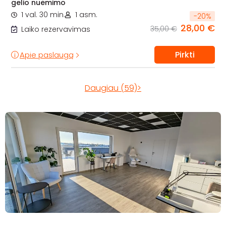
gelio nuėmimo
1 val. 30 min.
1 asm.
-
20
%
28,00 €
35,00 €
Laiko rezervavimas
Pirkti
Apie paslaugą
Daugiau (59)>