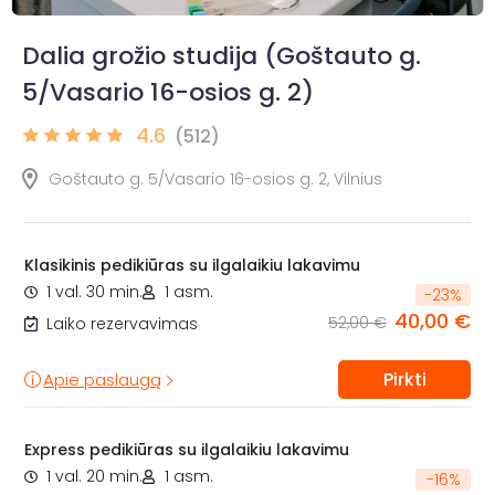
Dalia grožio studija (Goštauto g.
5/Vasario 16-osios g. 2)
4.6
(512)
Goštauto g. 5/Vasario 16-osios g. 2, Vilnius
Klasikinis pedikiūras su ilgalaikiu lakavimu
1 val. 30 min.
1 asm.
-
23
%
40,00 €
52,00 €
Laiko rezervavimas
Pirkti
Apie paslaugą
Express pedikiūras su ilgalaikiu lakavimu
1 val. 20 min.
1 asm.
-
16
%