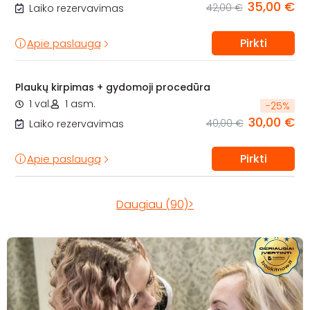
35,00 €
42,00 €
Laiko rezervavimas
Pirkti
Apie paslaugą
Plaukų kirpimas + gydomoji procedūra
1 val.
1 asm.
-
25
%
30,00 €
40,00 €
Laiko rezervavimas
Pirkti
Apie paslaugą
Daugiau (90)>