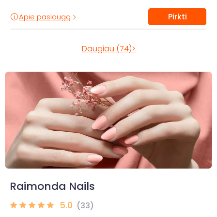
Pirkti
Apie paslaugą
Daugiau (74)>
Raimonda Nails
5.0
(33)