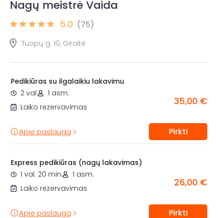
Nagų meistrė Vaida
5.0
(75)
Tuopų g. 10, Giraitė
Pedikiūras su ilgalaikiu lakavimu
2 val.
1 asm.
35,00 €
Laiko rezervavimas
Pirkti
Apie paslaugą
Express pedikiūras (nagų lakavimas)
1 val. 20 min.
1 asm.
26,00 €
Laiko rezervavimas
Pirkti
Apie paslaugą