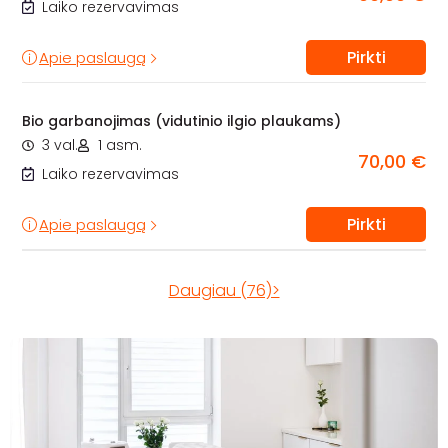
Laiko rezervavimas
Pirkti
Apie paslaugą
Bio garbanojimas (vidutinio ilgio plaukams)
3 val.
1 asm.
70,00 €
Laiko rezervavimas
Pirkti
Apie paslaugą
Daugiau (76)>