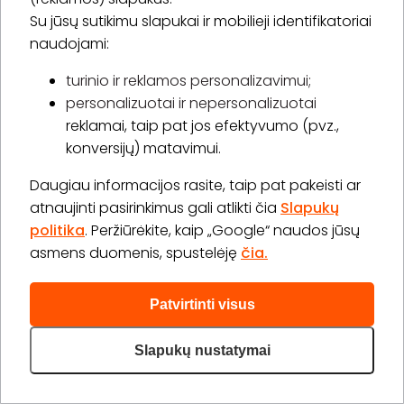
1 val.
1 asm.
Su jūsų sutikimu slapukai ir mobilieji identifikatoriai
30,00 €
naudojami:
Laiko rezervavimas
turinio ir reklamos personalizavimui;
Pirkti
Apie paslaugą
personalizuotai ir nepersonalizuotai
reklamai, taip pat jos efektyvumo (pvz.,
Kojų depiliacija
konversijų) matavimui.
20 min.
1 asm.
15,00 €
Daugiau informacijos rasite, taip pat pakeisti ar
Laiko rezervavimas
atnaujinti pasirinkimus gali atlikti čia
Slapukų
politika
. Peržiūrėkite, kaip „Google“ naudos jūsų
Pirkti
Apie paslaugą
asmens duomenis, spustelėję
čia.
Daugiau (9)>
Patvirtinti visus
Slapukų nustatymai