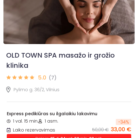
OLD TOWN SPA masažo ir grožio
klinika
5.0
(7)
Pylimo g. 36/2, Vilnius
Express pedikiūras su ilgalaikiu lakavimu
1 val. 15 min.
1 asm.
-
34
%
33,00 €
50,00 €
Laiko rezervavimas