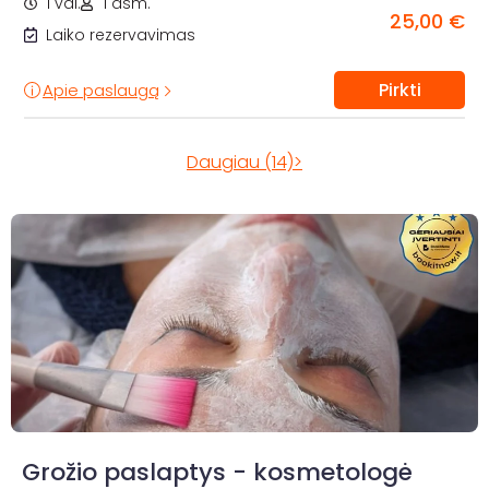
1 val.
1 asm.
25,00 €
Laiko rezervavimas
Pirkti
Apie paslaugą
Daugiau (14)>
Grožio paslaptys - kosmetologė