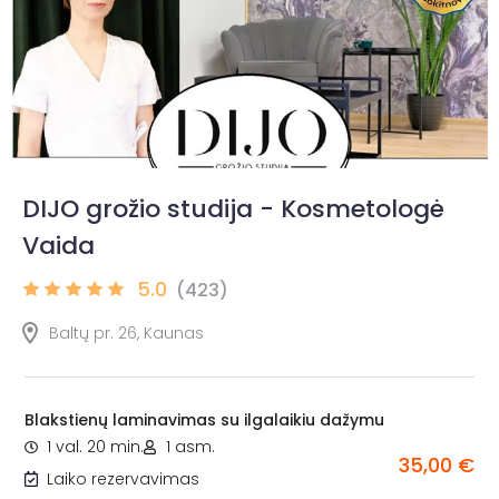
DIJO grožio studija - Kosmetologė
Vaida
5.0
(423)
Baltų pr. 26, Kaunas
Blakstienų laminavimas su ilgalaikiu dažymu
1 val. 20 min.
1 asm.
35,00 €
Laiko rezervavimas