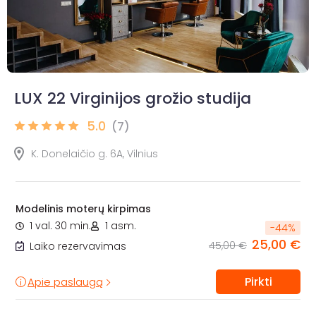
LUX 22 Virginijos grožio studija
5.0
(7)
K. Donelaičio g. 6A, Vilnius
Modelinis moterų kirpimas
1 val. 30 min.
1 asm.
-
44
%
25,00 €
45,00 €
Laiko rezervavimas
Pirkti
Apie paslaugą