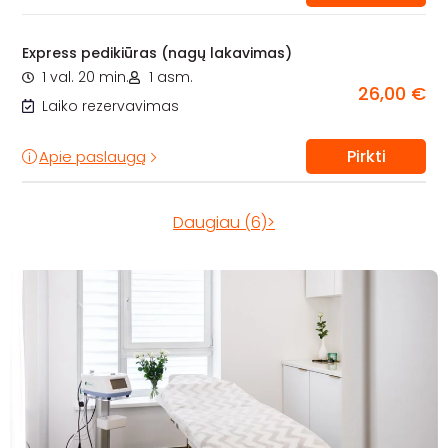
Express pedikiūras (nagų lakavimas)
1 val. 20 min.
1 asm.
26,00 €
Laiko rezervavimas
Pirkti
Apie paslaugą
Daugiau (6)>