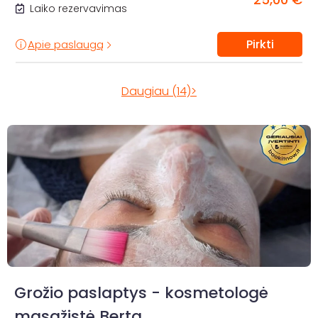
Laiko rezervavimas
Pirkti
Apie paslaugą
Daugiau (14)>
Grožio paslaptys - kosmetologė
masažistė Berta