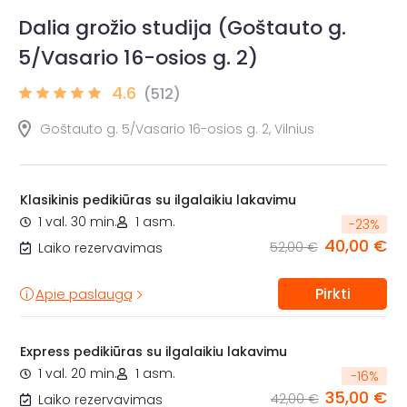
Dalia grožio studija (Goštauto g.
5/Vasario 16-osios g. 2)
4.6
(512)
Goštauto g. 5/Vasario 16-osios g. 2, Vilnius
Klasikinis pedikiūras su ilgalaikiu lakavimu
1 val. 30 min.
1 asm.
-
23
%
40,00 €
52,00 €
Laiko rezervavimas
Pirkti
Apie paslaugą
Express pedikiūras su ilgalaikiu lakavimu
1 val. 20 min.
1 asm.
-
16
%
35,00 €
42,00 €
Laiko rezervavimas