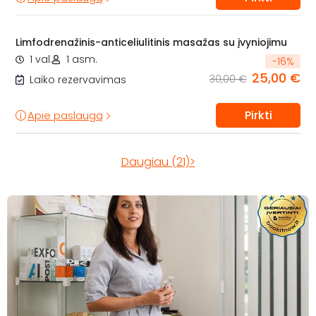
Limfodrenažinis-anticeliulitinis masažas su įvyniojimu
1 val.
1 asm.
-
16
%
25,00 €
30,00 €
Laiko rezervavimas
Pirkti
Apie paslaugą
Daugiau (21)>