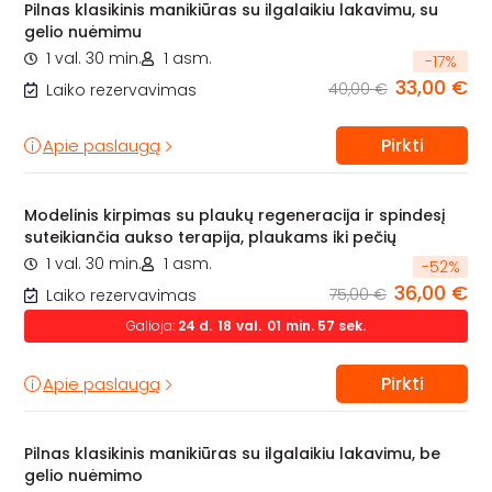
Pilnas klasikinis manikiūras su ilgalaikiu lakavimu, su
gelio nuėmimu
1 val. 30 min.
1 asm.
-
17
%
33,00 €
40,00 €
Laiko rezervavimas
Pirkti
Apie paslaugą
Modelinis kirpimas su plaukų regeneracija ir spindesį
suteikiančia aukso terapija, plaukams iki pečių
1 val. 30 min.
1 asm.
-
52
%
36,00 €
75,00 €
Laiko rezervavimas
Galioja:
24
d.
18
val.
01
min.
55
sek.
Pirkti
Apie paslaugą
Pilnas klasikinis manikiūras su ilgalaikiu lakavimu, be
gelio nuėmimo