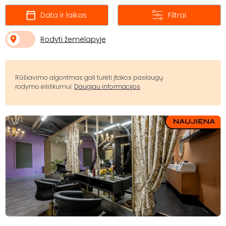
Data ir laikas
Filtrai
Rodyti žemėlapyje
Rūšiavimo algoritmas gali turėti įtakos paslaugų
rodymo eiliškumui.
Daugiau informacijos