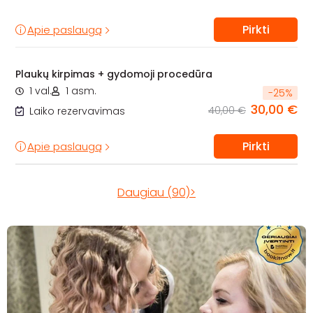
Pirkti
Apie paslaugą
Plaukų kirpimas + gydomoji procedūra
1 val.
1 asm.
-
25
%
30,00 €
40,00 €
Laiko rezervavimas
Pirkti
Apie paslaugą
Daugiau (90)>