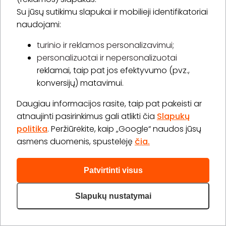
15,00 €
Su jūsų sutikimu slapukai ir mobilieji identifikatoriai
Laiko rezervavimas
naudojami:
Pirkti
Apie paslaugą
turinio ir reklamos personalizavimui;
personalizuotai ir nepersonalizuotai
reklamai, taip pat jos efektyvumo (pvz.,
Pirmasis vizitas pas kosmetologę
konversijų) matavimui.
1 val. 30 min.
1 asm.
-
75
%
15,00 €
60,00 €
Laiko rezervavimas
Daugiau informacijos rasite, taip pat pakeisti ar
atnaujinti pasirinkimus gali atlikti čia
Slapukų
Pirkti
Apie paslaugą
politika
. Peržiūrėkite, kaip „Google“ naudos jūsų
asmens duomenis, spustelėję
čia.
Daugiau (38)>
Patvirtinti visus
Slapukų nustatymai