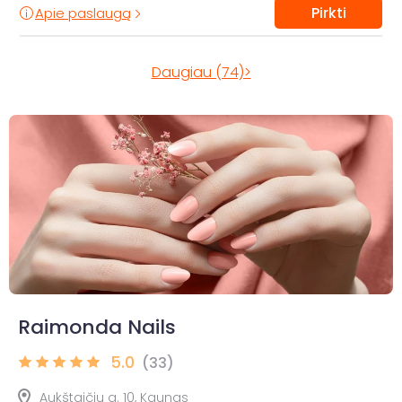
Pirkti
Apie paslaugą
Daugiau (74)>
Raimonda Nails
5.0
(33)
Aukštaičių g. 10, Kaunas