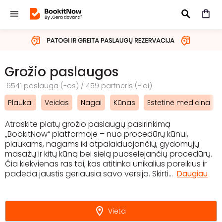
IEŠKOTI
Grožio paslaugos
6541 paslauga (-os) / 459 partneris (-iai)
Plaukai
Veidas
Nagai
Kūnas
Estetinė medicina
Atraskite platų grožio paslaugų pasirinkimą
„BookitNow“ platformoje – nuo procedūrų kūnui,
plaukams, nagams iki atpalaiduojančių, gydomųjų
masažų ir kitų kūną bei sielą puoselėjančių procedūrų.
Čia kiekvienas ras tai, kas atitinka unikalius poreikius ir
padeda jaustis geriausia savo versija. Skirti
...
Daugiau
Vieta