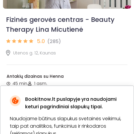
Fizinės gerovės centras - Beauty
Therapy Lina Micutienė
5.0
(285)
Utenos g. 12, Kaunas
Antakių dizainas su Henna
45 min.
1 asm.
20,00 €
Laiko rezervavimas
Bookitnow.lt puslapyje yra naudojami
keturi pagrindiniai slapukų tipai.
Pirkti
Apie paslaugą
Naudojame būtinus slapukus svetainės veikimui,
taip pat analitikos, funkcinius ir rinkodaros
Antakių dizainas bei dažymas su Bronsun dažais
(reklamos) slapukus.
20 min.
1 asm.