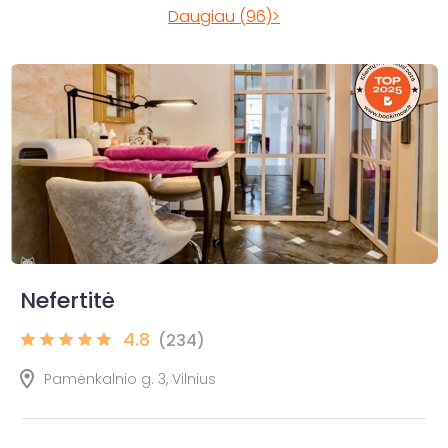
Daugiau (96)>
Nefertitė
4.8
(234)
Pamėnkalnio g. 3, Vilnius