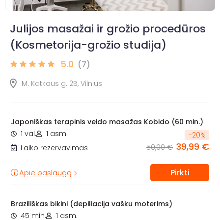
Julijos masažai ir grožio procedūros
(Kosmetorija-grožio studija)
5.0
(7)
M. Katkaus g. 2B, Vilnius
Japoniškas terapinis veido masažas Kobido (60 min.)
1 val.
1 asm.
-
20
%
39,99 €
50,00 €
Laiko rezervavimas
Pirkti
Apie paslaugą
Braziliškas bikini (depiliacija vašku moterims)
45 min.
1 asm.