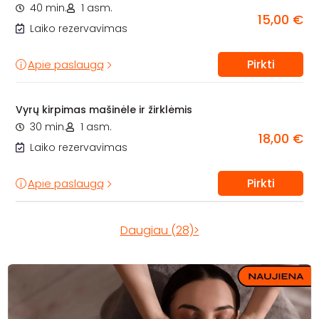
40 min.
1 asm.
15,00 €
Laiko rezervavimas
Pirkti
Apie paslaugą
Vyrų kirpimas mašinėle ir žirklėmis
30 min.
1 asm.
18,00 €
Laiko rezervavimas
Pirkti
Apie paslaugą
Daugiau (28)>