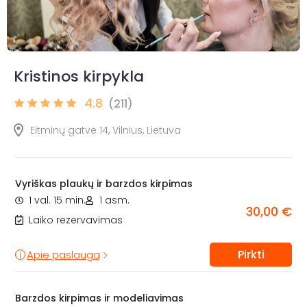
Kristinos kirpykla
4.8
(211)
Eitminų gatvė 14, Vilnius, Lietuva
Vyriškas plaukų ir barzdos kirpimas
1 val. 15 min.
1 asm.
30,00 €
Laiko rezervavimas
Pirkti
Apie paslaugą
Barzdos kirpimas ir modeliavimas