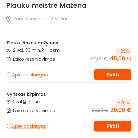
Plauku meistrė Mažena
Konstitucijos pr. 12, Vilnius
Plauku šaknu dažymas
2 val. 30 min.
1 asm.
-
25
%
45,00 €
60,00 €
Laiko rezervavimas
Pirkti
Apie paslaugą
Vyriškas kirpimas
1 val.
1 asm.
-
20
%
20,00 €
25,00 €
Laiko rezervavimas
Pirkti
Apie paslaugą