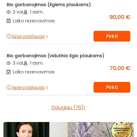
Bio garbanojimas (ilgiems plaukams)
3 val.
1 asm.
90,00 €
Laiko rezervavimas
Pirkti
Apie paslaugą
Bio garbanojimas (vidutinio ilgio plaukams)
3 val.
1 asm.
70,00 €
Laiko rezervavimas
Pirkti
Apie paslaugą
Daugiau (76)>