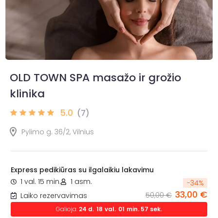
OLD TOWN SPA masažo ir grožio
klinika
5.0
(7)
Pylimo g. 36/2, Vilnius
Express pedikiūras su ilgalaikiu lakavimu
1 val. 15 min.
1 asm.
-
34
%
33,00 €
50,00 €
Laiko rezervavimas
Galioja:
24
d.
18
val.
01
min.
55
sek.