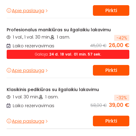
Pirkti
Apie paslaugą
Profesionalus manikiūras su ilgalaikiu lakavimu
1 val., 1 val. 30 min.
1 asm.
-
42
%
26,00 €
45,00 €
Laiko rezervavimas
Galioja:
24
d.
18
val.
01
min.
55
sek.
Pirkti
Apie paslaugą
Klasikinis pedikiūras su ilgalaikiu lakavimu
1 val. 30 min.
1 asm.
-
32
%
39,00 €
58,00 €
Laiko rezervavimas
Pirkti
Apie paslaugą