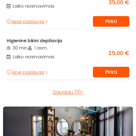
35,00 €
Laiko rezervavimas
Pirkti
Apie paslaugą
Higieninė bikini depiliacija
30 min.
1 asm.
25,00 €
Laiko rezervavimas
Pirkti
Apie paslaugą
Daugiau (11)>