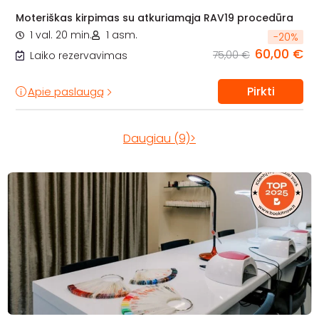
Moteriškas kirpimas su atkuriamąja RAV19 procedūra
1 val. 20 min.
1 asm.
-
20
%
60,00 €
75,00 €
Laiko rezervavimas
Pirkti
Apie paslaugą
Daugiau (9)>