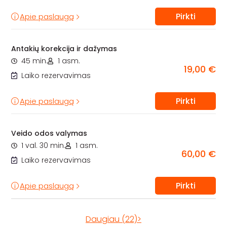
Pirkti
Apie paslaugą
Antakių korekcija ir dažymas
45 min.
1 asm.
19,00 €
Laiko rezervavimas
Pirkti
Apie paslaugą
Veido odos valymas
1 val. 30 min.
1 asm.
60,00 €
Laiko rezervavimas
Pirkti
Apie paslaugą
Daugiau (22)>