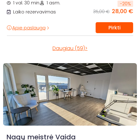
1 val. 30 min.
1 asm.
-
20
%
28,00 €
35,00 €
Laiko rezervavimas
Pirkti
Apie paslaugą
Daugiau (59)>
Nagų meistrė Vaida