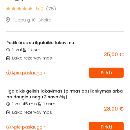
5.0
(75)
Tuopų g. 10, Giraitė
Pedikiūras su ilgalaikiu lakavimu
2 val.
1 asm.
35,00 €
Laiko rezervavimas
Pirkti
Apie paslaugą
Ilgalaikis gelinis lakavimas (pirmas apsilankymas arba
po daugiau negu 3 savaičių)
1 val. 45 min.
1 asm.
28,00 €
Laiko rezervavimas
Pirkti
Apie paslaugą