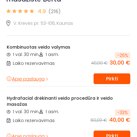
4.9
(216)
V. Krėvės pr. 53-106, Kaunas
Kombinuotas veido valymas
1 val. 30 min.
1 asm.
-
25
%
30,00 €
40,00 €
Laiko rezervavimas
Pirkti
Apie paslaugą
Hydrafacial drėkinanti veido procedūra ir veido
masažas
1 val. 30 min.
1 asm.
-
33
%
40,00 €
60,00 €
Laiko rezervavimas
Pirkti
Apie paslaugą