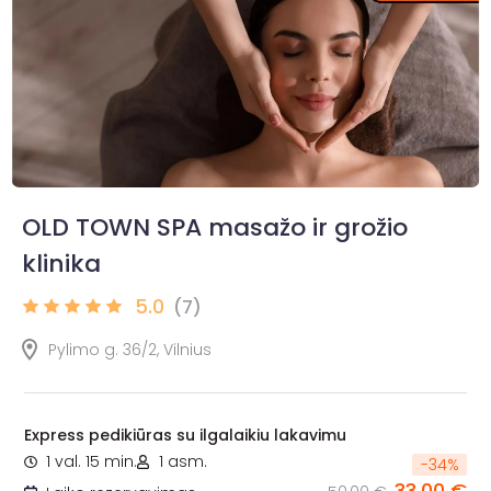
OLD TOWN SPA masažo ir grožio
klinika
5.0
(7)
Pylimo g. 36/2, Vilnius
Express pedikiūras su ilgalaikiu lakavimu
1 val. 15 min.
1 asm.
-
34
%
33,00 €