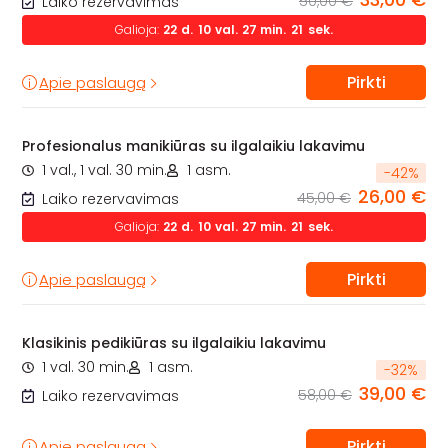
50,00 €
Laiko rezervavimas
Galioja:
22
d.
10
val.
27
min.
20
sek.
Pirkti
Apie paslaugą
Profesionalus manikiūras su ilgalaikiu lakavimu
1 val., 1 val. 30 min.
1 asm.
-
42
%
26,00 €
45,00 €
Laiko rezervavimas
Galioja:
22
d.
10
val.
27
min.
20
sek.
Pirkti
Apie paslaugą
Klasikinis pedikiūras su ilgalaikiu lakavimu
1 val. 30 min.
1 asm.
-
32
%
39,00 €
58,00 €
Laiko rezervavimas
Pirkti
Apie paslaugą