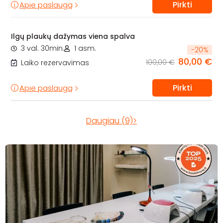
Pirkti
Apie paslaugą
Ilgų plaukų dažymas viena spalva
3 val. 30min.
1 asm.
-
20
%
80,00 €
100,00 €
Laiko rezervavimas
Pirkti
Apie paslaugą
Daugiau (9)>