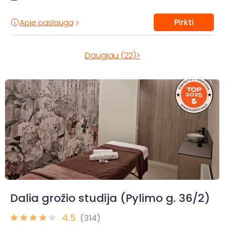
Pirkti
Apie paslaugą
Daugiau (22)>
Dalia grožio studija (Pylimo g. 36/2)
4.5
(314)