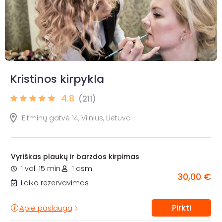
Kristinos kirpykla
4.8
(211)
Eitminų gatvė 14, Vilnius, Lietuva
Vyriškas plaukų ir barzdos kirpimas
1 val. 15 min.
1 asm.
30,00 €
Laiko rezervavimas
Pirkti
Apie paslaugą