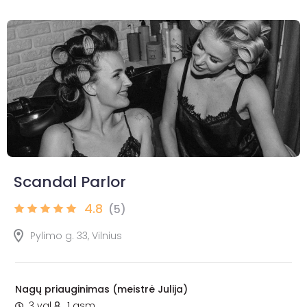
Scandal Parlor
4.8
(5)
Pylimo g. 33, Vilnius
Nagų priauginimas (meistrė Julija)
3 val.
1 asm.