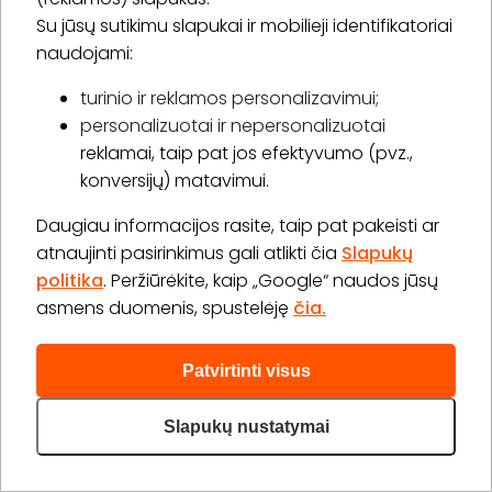
40,00 €
Su jūsų sutikimu slapukai ir mobilieji identifikatoriai
60,00 €
Laiko rezervavimas
naudojami:
Pirkti
Apie paslaugą
turinio ir reklamos personalizavimui;
personalizuotai ir nepersonalizuotai
Limfodrenažinis-anticeliulitinis masažas su įvyniojimu
reklamai, taip pat jos efektyvumo (pvz.,
1 val.
1 asm.
konversijų) matavimui.
-
16
%
25,00 €
30,00 €
Laiko rezervavimas
Daugiau informacijos rasite, taip pat pakeisti ar
atnaujinti pasirinkimus gali atlikti čia
Slapukų
Pirkti
Apie paslaugą
politika
. Peržiūrėkite, kaip „Google“ naudos jūsų
asmens duomenis, spustelėję
čia.
Daugiau (21)>
Patvirtinti visus
Slapukų nustatymai