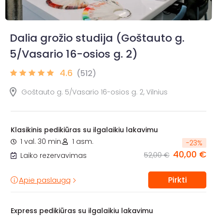
Dalia grožio studija (Goštauto g.
5/Vasario 16-osios g. 2)
4.6
(512)
Goštauto g. 5/Vasario 16-osios g. 2, Vilnius
Klasikinis pedikiūras su ilgalaikiu lakavimu
1 val. 30 min.
1 asm.
-
23
%
40,00 €
52,00 €
Laiko rezervavimas
Pirkti
Apie paslaugą
Express pedikiūras su ilgalaikiu lakavimu