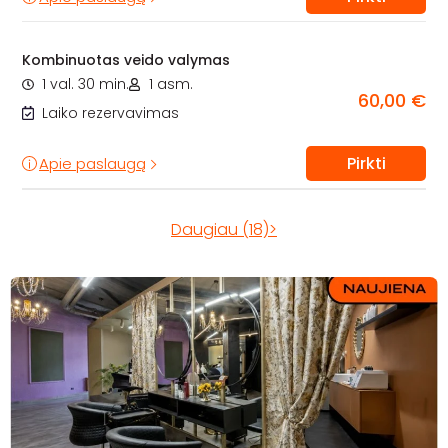
Kombinuotas veido valymas
1 val. 30 min.
1 asm.
60,00 €
Laiko rezervavimas
Pirkti
Apie paslaugą
Daugiau (18)>