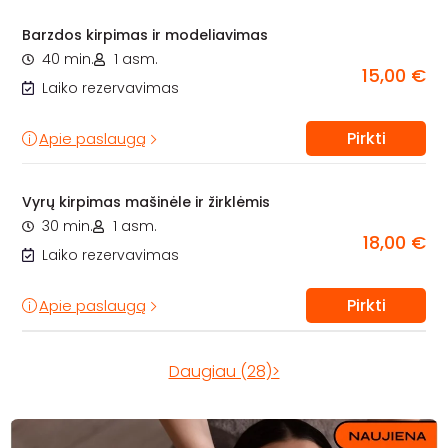
Barzdos kirpimas ir modeliavimas
40 min.
1 asm.
15,00 €
Laiko rezervavimas
Pirkti
Apie paslaugą
Vyrų kirpimas mašinėle ir žirklėmis
30 min.
1 asm.
18,00 €
Laiko rezervavimas
Pirkti
Apie paslaugą
Daugiau (28)>