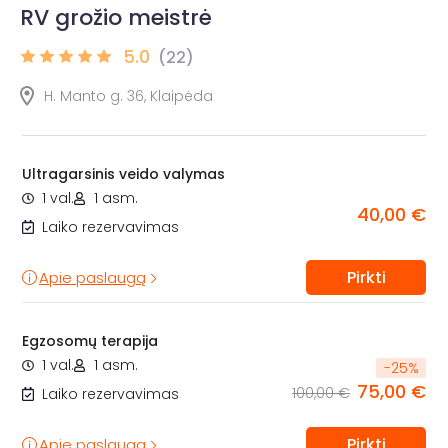
RV grožio meistrė
5.0
(22)
H. Manto g. 36, Klaipėda
Ultragarsinis veido valymas
1 val.
1 asm.
40,00 €
Laiko rezervavimas
Pirkti
Apie paslaugą
Egzosomų terapija
1 val.
1 asm.
-
25
%
75,00 €
100,00 €
Laiko rezervavimas
Pirkti
Apie paslaugą