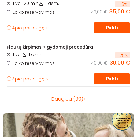
1 val. 20 min.
1 asm.
-
16
%
35,00 €
42,00 €
Laiko rezervavimas
Pirkti
Apie paslaugą
Plaukų kirpimas + gydomoji procedūra
1 val.
1 asm.
-
25
%
30,00 €
40,00 €
Laiko rezervavimas
Pirkti
Apie paslaugą
Daugiau (90)>