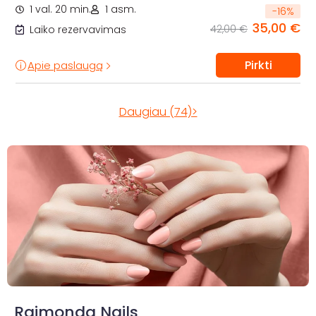
1 val. 20 min.
1 asm.
-
16
%
35,00 €
42,00 €
Laiko rezervavimas
Pirkti
Apie paslaugą
Daugiau (74)>
Raimonda Nails