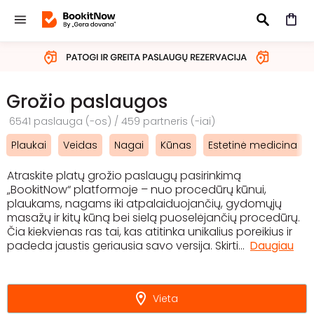
IEŠKOTI
Grožio paslaugos
6541 paslauga (-os) / 459 partneris (-iai)
Plaukai
Veidas
Nagai
Kūnas
Estetinė medicina
Atraskite platų grožio paslaugų pasirinkimą
„BookitNow“ platformoje – nuo procedūrų kūnui,
plaukams, nagams iki atpalaiduojančių, gydomųjų
masažų ir kitų kūną bei sielą puoselėjančių procedūrų.
Čia kiekvienas ras tai, kas atitinka unikalius poreikius ir
padeda jaustis geriausia savo versija. Skirti
...
Daugiau
Vieta