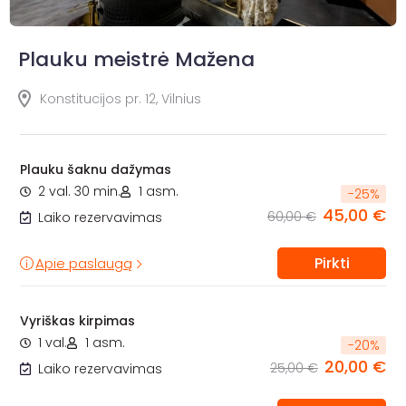
Plauku meistrė Mažena
Konstitucijos pr. 12, Vilnius
Plauku šaknu dažymas
2 val. 30 min.
1 asm.
-
25
%
45,00 €
60,00 €
Laiko rezervavimas
Pirkti
Apie paslaugą
Vyriškas kirpimas
1 val.
1 asm.
-
20
%
20,00 €
25,00 €
Laiko rezervavimas