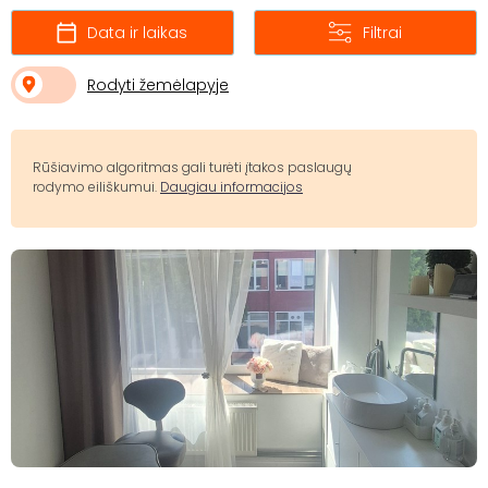
Data ir laikas
Filtrai
Rodyti žemėlapyje
Rūšiavimo algoritmas gali turėti įtakos paslaugų
rodymo eiliškumui.
Daugiau informacijos