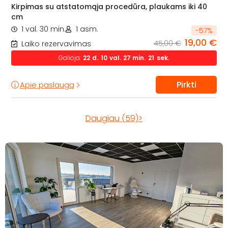
Kirpimas su atstatomąja procedūra, plaukams iki 40
cm
1 val. 30 min.
1 asm.
-
57
%
19,00 €
45,00 €
Laiko rezervavimas
Galioja:
22
d.
10
val.
27
min.
20
sek.
Pirkti
Apie paslaugą
Daugiau (59)>