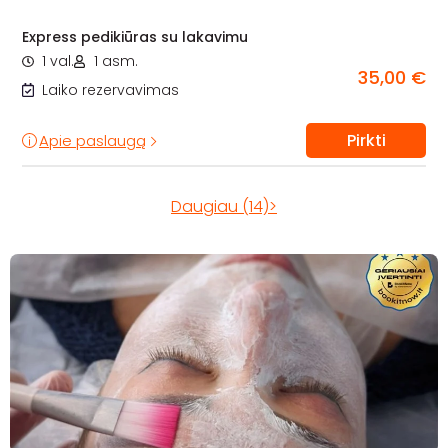
Express pedikiūras su lakavimu
1 val.
1 asm.
35,00 €
Laiko rezervavimas
Pirkti
Apie paslaugą
Daugiau (14)>