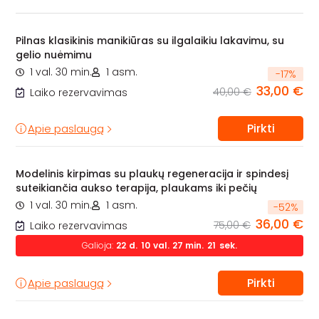
Pilnas klasikinis manikiūras su ilgalaikiu lakavimu, su
gelio nuėmimu
1 val. 30 min.
1 asm.
-
17
%
33,00 €
40,00 €
Laiko rezervavimas
Pirkti
Apie paslaugą
Modelinis kirpimas su plaukų regeneracija ir spindesį
suteikiančia aukso terapija, plaukams iki pečių
1 val. 30 min.
1 asm.
-
52
%
36,00 €
75,00 €
Laiko rezervavimas
Galioja:
22
d.
10
val.
27
min.
20
sek.
Pirkti
Apie paslaugą