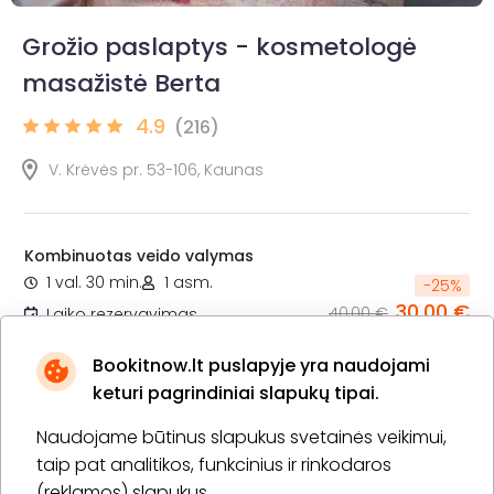
Grožio paslaptys - kosmetologė
masažistė Berta
4.9
(216)
V. Krėvės pr. 53-106, Kaunas
Kombinuotas veido valymas
1 val. 30 min.
1 asm.
-
25
%
30,00 €
40,00 €
Laiko rezervavimas
Bookitnow.lt puslapyje yra naudojami
Pirkti
Apie paslaugą
keturi pagrindiniai slapukų tipai.
Naudojame būtinus slapukus svetainės veikimui,
Hydrafacial drėkinanti veido procedūra ir veido
masažas
taip pat analitikos, funkcinius ir rinkodaros
1 val. 30 min.
1 asm.
(reklamos) slapukus.
-
33
%