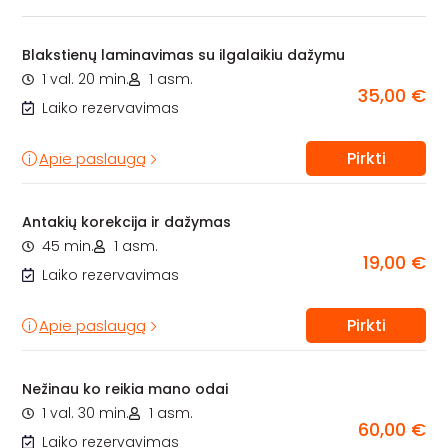
Blakstienų laminavimas su ilgalaikiu dažymu
1 val. 20 min.
1 asm.
35,00 €
Laiko rezervavimas
Pirkti
Apie paslaugą
Antakių korekcija ir dažymas
45 min.
1 asm.
19,00 €
Laiko rezervavimas
Pirkti
Apie paslaugą
Nežinau ko reikia mano odai
1 val. 30 min.
1 asm.
60,00 €
Laiko rezervavimas