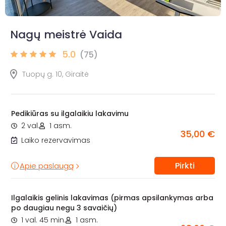
Nagų meistrė Vaida
5.0
(75)
Tuopų g. 10, Giraitė
Pedikiūras su ilgalaikiu lakavimu
2 val.
1 asm.
35,00 €
Laiko rezervavimas
Pirkti
Apie paslaugą
Ilgalaikis gelinis lakavimas (pirmas apsilankymas arba
po daugiau negu 3 savaičių)
1 val. 45 min.
1 asm.