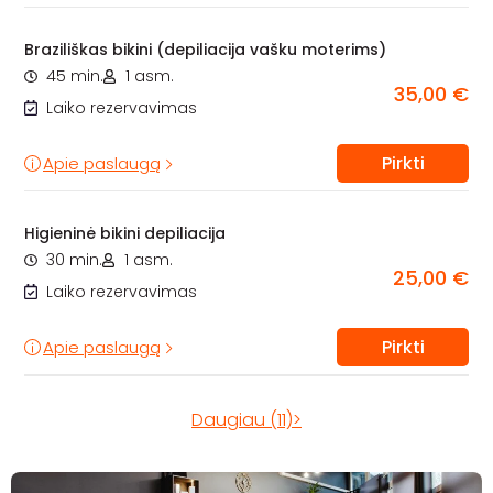
Braziliškas bikini (depiliacija vašku moterims)
45 min.
1 asm.
35,00 €
Laiko rezervavimas
Pirkti
Apie paslaugą
Higieninė bikini depiliacija
30 min.
1 asm.
25,00 €
Laiko rezervavimas
Pirkti
Apie paslaugą
Daugiau (11)>