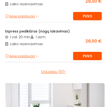
28,00 €
Laiko rezervavimas
Pirkti
Apie paslaugą
Express pedikiūras (nagų lakavimas)
1 val. 20 min.
1 asm.
26,00 €
Laiko rezervavimas
Pirkti
Apie paslaugą
Daugiau (6)>