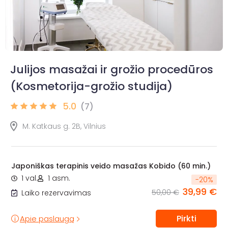
Julijos masažai ir grožio procedūros
(Kosmetorija-grožio studija)
5.0
(7)
M. Katkaus g. 2B, Vilnius
Japoniškas terapinis veido masažas Kobido (60 min.)
1 val.
1 asm.
-
20
%
39,99 €
50,00 €
Laiko rezervavimas
Pirkti
Apie paslaugą