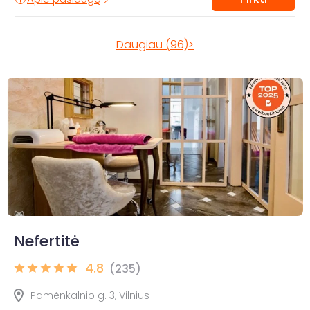
Daugiau (96)>
Nefertitė
4.8
(235)
Pamėnkalnio g. 3, Vilnius