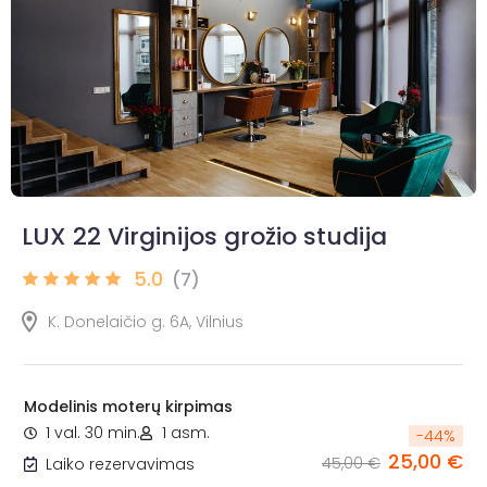
LUX 22 Virginijos grožio studija
5.0
(7)
K. Donelaičio g. 6A, Vilnius
Modelinis moterų kirpimas
1 val. 30 min.
1 asm.
-
44
%
25,00 €
45,00 €
Laiko rezervavimas