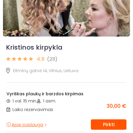
Kristinos kirpykla
4.8
(211)
Eitminų gatvė 14, Vilnius, Lietuva
Vyriškas plaukų ir barzdos kirpimas
1 val. 15 min.
1 asm.
30,00 €
Laiko rezervavimas
Pirkti
Apie paslaugą