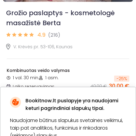
Grožio paslaptys - kosmetologė
masažistė Berta
4.9
(216)
V. Krėvės pr. 53-106, Kaunas
Kombinuotas veido valymas
1 val. 30 min.
1 asm.
-
25
%
30,00 €
40,00 €
Laiko rezervavimas
Bookitnow.lt puslapyje yra naudojami
Pirkti
Apie paslaugą
keturi pagrindiniai slapukų tipai.
Naudojame būtinus slapukus svetainės veikimui,
Hydrafacial drėkinanti veido procedūra ir veido
masažas
taip pat analitikos, funkcinius ir rinkodaros
1 val. 30 min.
1 asm.
(reklamos) slapukus.
-
33
%