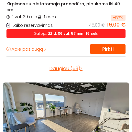
Kirpimas su atstatomąja procedūra, plaukams iki 40
cm
1 val. 30 min.
1 asm.
-
57
%
19,00 €
45,00 €
Laiko rezervavimas
Galioja:
22
d.
06
val.
57
min.
14
sek.
Pirkti
Apie paslaugą
Daugiau (59)>