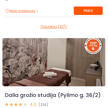
Pirkti
Apie paslaugą
Daugiau (22)>
Dalia grožio studija (Pylimo g. 36/2)
4.5
(314)