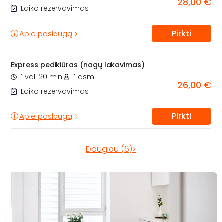
28,00 €
Laiko rezervavimas
Pirkti
Apie paslaugą
Express pedikiūras (nagų lakavimas)
1 val. 20 min.
1 asm.
26,00 €
Laiko rezervavimas
Pirkti
Apie paslaugą
Daugiau (6)>