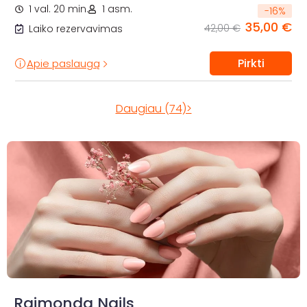
1 val. 20 min.
1 asm.
-
16
%
35,00 €
42,00 €
Laiko rezervavimas
Pirkti
Apie paslaugą
Daugiau (74)>
Raimonda Nails