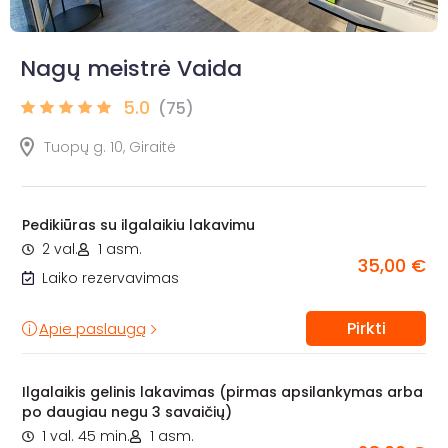
Nagų meistrė Vaida
5.0
(75)
Tuopų g. 10, Giraitė
Pedikiūras su ilgalaikiu lakavimu
2 val.
1 asm.
35,00 €
Laiko rezervavimas
Pirkti
Apie paslaugą
Ilgalaikis gelinis lakavimas (pirmas apsilankymas arba
po daugiau negu 3 savaičių)
1 val. 45 min.
1 asm.