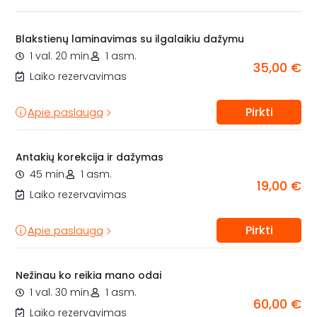
Blakstienų laminavimas su ilgalaikiu dažymu
1 val. 20 min.
1 asm.
35,00 €
Laiko rezervavimas
Pirkti
Apie paslaugą
Antakių korekcija ir dažymas
45 min.
1 asm.
19,00 €
Laiko rezervavimas
Pirkti
Apie paslaugą
Nežinau ko reikia mano odai
1 val. 30 min.
1 asm.
60,00 €
Laiko rezervavimas