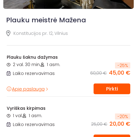
Plauku meistrė Mažena
Konstitucijos pr. 12, Vilnius
Plauku šaknu dažymas
2 val. 30 min.
1 asm.
-
25
%
45,00 €
60,00 €
Laiko rezervavimas
Pirkti
Apie paslaugą
Vyriškas kirpimas
1 val.
1 asm.
-
20
%
20,00 €
25,00 €
Laiko rezervavimas