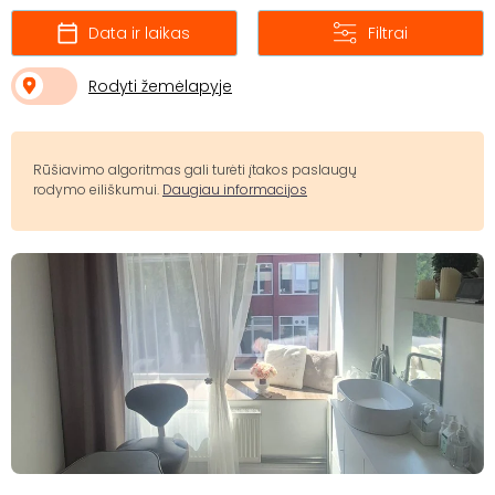
Data ir laikas
Filtrai
Rodyti žemėlapyje
Rūšiavimo algoritmas gali turėti įtakos paslaugų
rodymo eiliškumui.
Daugiau informacijos