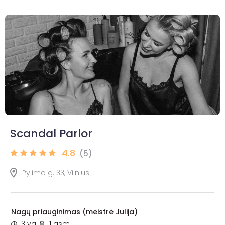
Scandal Parlor
4.8
(5)
Pylimo g. 33, Vilnius
Nagų priauginimas (meistrė Julija)
3 val.
1 asm.