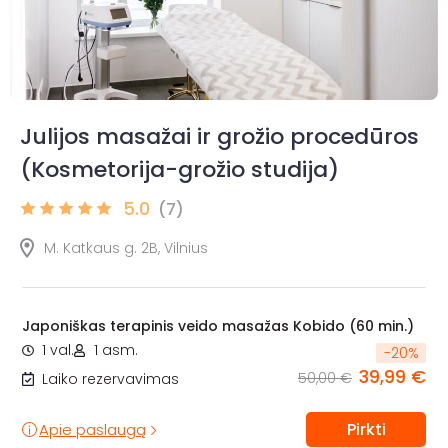
Julijos masažai ir grožio procedūros
(Kosmetorija-grožio studija)
5.0
(7)
M. Katkaus g. 2B, Vilnius
Japoniškas terapinis veido masažas Kobido (60 min.)
1 val.
1 asm.
-
20
%
39,99 €
50,00 €
Laiko rezervavimas
Pirkti
Apie paslaugą