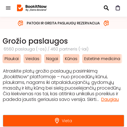
IEŠKOTI
Grožio paslaugos
6560 paslauga (-os) / 460 partneris (-iai)
Plaukai
Veidas
Nagai
Kūnas
Estetinė medicina
Atraskite platų grožio paslaugų pasirinkimą
„BookitNow“ platformoje – nuo procedūrų kūnui,
plaukams, nagams iki atpalaiduojančių, gydomųjų
masažų ir kitų kūną bei sielą puoselėjančių procedūrų.
Čia kiekvienas ras tai, kas atitinka unikalius poreikius ir
padeda jaustis geriausia savo versija. Skirti
...
Daugiau
Vieta