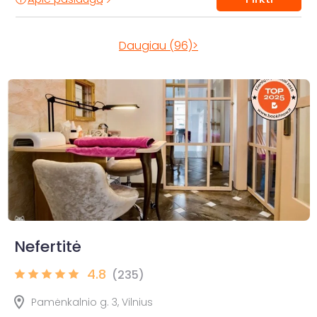
Daugiau (96)>
Nefertitė
4.8
(235)
Pamėnkalnio g. 3, Vilnius