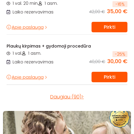
1 val. 20 min.
1 asm.
-
16
%
35,00 €
42,00 €
Laiko rezervavimas
Pirkti
Apie paslaugą
Plaukų kirpimas + gydomoji procedūra
1 val.
1 asm.
-
25
%
30,00 €
40,00 €
Laiko rezervavimas
Pirkti
Apie paslaugą
Daugiau (90)>