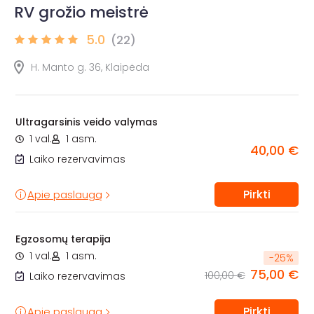
RV grožio meistrė
5.0
(22)
H. Manto g. 36, Klaipėda
Ultragarsinis veido valymas
1 val.
1 asm.
40,00 €
Laiko rezervavimas
Pirkti
Apie paslaugą
Egzosomų terapija
1 val.
1 asm.
-
25
%
75,00 €
100,00 €
Laiko rezervavimas
Pirkti
Apie paslaugą