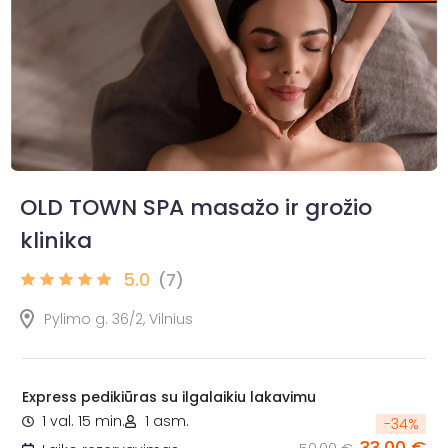
OLD TOWN SPA masažo ir grožio
klinika
5.0
(7)
Pylimo g. 36/2, Vilnius
Express pedikiūras su ilgalaikiu lakavimu
1 val. 15 min.
1 asm.
-
34
%
33,00 €