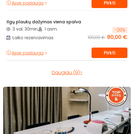
Pirkti
Apie paslaugą
Ilgų plaukų dažymas viena spalva
3 val. 30min.
1 asm.
-
20
%
80,00 €
100,00 €
Laiko rezervavimas
Pirkti
Apie paslaugą
Daugiau (9)>