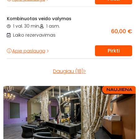
Kombinuotas veido valymas
1 val. 30 min.
1 asm.
60,00 €
Laiko rezervavimas
Pirkti
Apie paslaugą
Daugiau (18)>