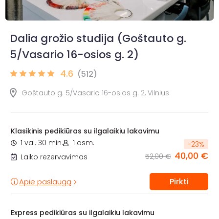
Dalia grožio studija (Goštauto g.
5/Vasario 16-osios g. 2)
4.6
(512)
Goštauto g. 5/Vasario 16-osios g. 2, Vilnius
Klasikinis pedikiūras su ilgalaikiu lakavimu
1 val. 30 min.
1 asm.
-
23
%
40,00 €
52,00 €
Laiko rezervavimas
Pirkti
Apie paslaugą
Express pedikiūras su ilgalaikiu lakavimu