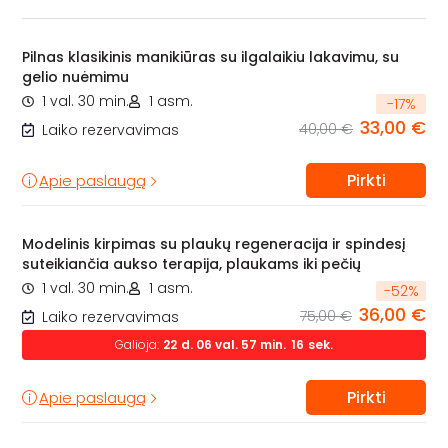
Pilnas klasikinis manikiūras su ilgalaikiu lakavimu, su
gelio nuėmimu
1 val. 30 min.
1 asm.
-
17
%
33,00 €
40,00 €
Laiko rezervavimas
Pirkti
Apie paslaugą
Modelinis kirpimas su plaukų regeneracija ir spindesį
suteikiančia aukso terapija, plaukams iki pečių
1 val. 30 min.
1 asm.
-
52
%
36,00 €
75,00 €
Laiko rezervavimas
Galioja:
22
d.
06
val.
57
min.
14
sek.
Pirkti
Apie paslaugą