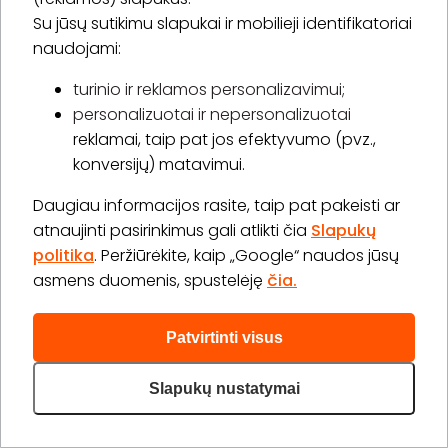
40,00 €
Su jūsų sutikimu slapukai ir mobilieji identifikatoriai
60,00 €
Laiko rezervavimas
naudojami:
Pirkti
Apie paslaugą
turinio ir reklamos personalizavimui;
personalizuotai ir nepersonalizuotai
Limfodrenažinis-anticeliulitinis masažas su įvyniojimu
reklamai, taip pat jos efektyvumo (pvz.,
1 val.
1 asm.
konversijų) matavimui.
-
16
%
25,00 €
30,00 €
Laiko rezervavimas
Daugiau informacijos rasite, taip pat pakeisti ar
atnaujinti pasirinkimus gali atlikti čia
Slapukų
Pirkti
Apie paslaugą
politika
. Peržiūrėkite, kaip „Google“ naudos jūsų
asmens duomenis, spustelėję
čia.
Daugiau (21)>
Patvirtinti visus
Slapukų nustatymai