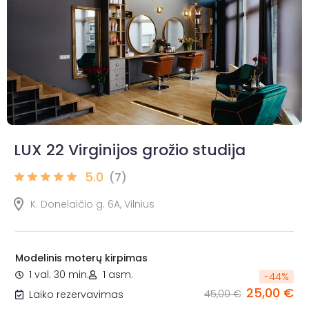
LUX 22 Virginijos grožio studija
5.0
(7)
K. Donelaičio g. 6A, Vilnius
Modelinis moterų kirpimas
1 val. 30 min.
1 asm.
-
44
%
25,00 €
45,00 €
Laiko rezervavimas