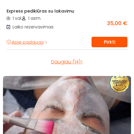
Express pedikiūras su lakavimu
1 val.
1 asm.
35,00 €
Laiko rezervavimas
Pirkti
Apie paslaugą
Daugiau (14)>