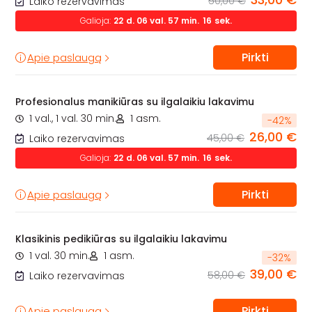
50,00 €
Laiko rezervavimas
Galioja:
22
d.
06
val.
57
min.
14
sek.
Pirkti
Apie paslaugą
Profesionalus manikiūras su ilgalaikiu lakavimu
1 val., 1 val. 30 min.
1 asm.
-
42
%
26,00 €
45,00 €
Laiko rezervavimas
Galioja:
22
d.
06
val.
57
min.
14
sek.
Pirkti
Apie paslaugą
Klasikinis pedikiūras su ilgalaikiu lakavimu
1 val. 30 min.
1 asm.
-
32
%
39,00 €
58,00 €
Laiko rezervavimas
Pirkti
Apie paslaugą