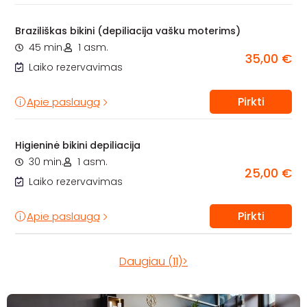
Braziliškas bikini (depiliacija vašku moterims)
45 min.
1 asm.
35,00 €
Laiko rezervavimas
Pirkti
Apie paslaugą
Higieninė bikini depiliacija
30 min.
1 asm.
25,00 €
Laiko rezervavimas
Pirkti
Apie paslaugą
Daugiau (11)>