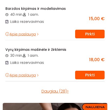
Barzdos kirpimas ir modeliavimas
40 min.
1 asm.
15,00 €
Laiko rezervavimas
Pirkti
Apie paslaugą
Vyrų kirpimas mašinėle ir žirklėmis
30 min.
1 asm.
18,00 €
Laiko rezervavimas
Pirkti
Apie paslaugą
Daugiau (28)>