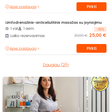
Pirkti
Apie paslaugą
Limfodrenažinis-anticeliulitinis masažas su įvyniojimu
1 val.
1 asm.
-
16
%
25,00 €
30,00 €
Laiko rezervavimas
Pirkti
Apie paslaugą
Daugiau (21)>