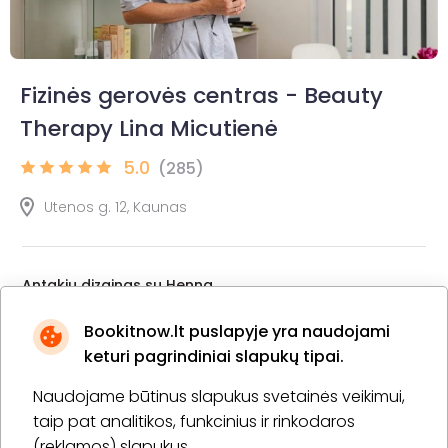
Fizinės gerovės centras - Beauty
Therapy Lina Micutienė
5.0
(285)
Utenos g. 12, Kaunas
Antakių dizainas su Henna
45 min.
1 asm.
20,00 €
Bookitnow.lt puslapyje yra naudojami
Laiko rezervavimas
keturi pagrindiniai slapukų tipai.
Pirkti
Apie paslaugą
Naudojame būtinus slapukus svetainės veikimui,
taip pat analitikos, funkcinius ir rinkodaros
(reklamos) slapukus.