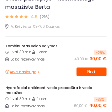
masažistė Berta
4.9
(216)
V. Krėvės pr. 53-106, Kaunas
Kombinuotas veido valymas
1 val. 30 min.
1 asm.
-
25
%
30,00 €
40,00 €
Laiko rezervavimas
Pirkti
Apie paslaugą
Hydrafacial drėkinanti veido procedūra ir veido
masažas
1 val. 30 min.
1 asm.
-
33
%
40,00 €
60,00 €
Laiko rezervavimas