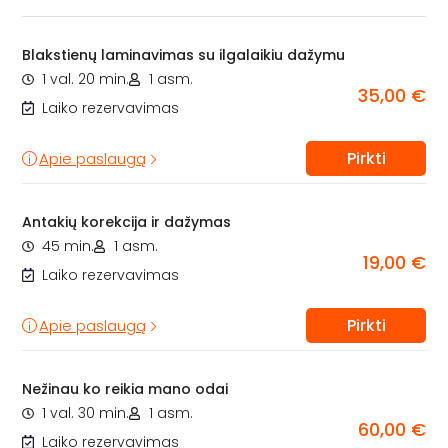
Blakstienų laminavimas su ilgalaikiu dažymu
1 val. 20 min.
1 asm.
35,00 €
Laiko rezervavimas
Pirkti
Apie paslaugą
Antakių korekcija ir dažymas
45 min.
1 asm.
19,00 €
Laiko rezervavimas
Pirkti
Apie paslaugą
Nežinau ko reikia mano odai
1 val. 30 min.
1 asm.
60,00 €
Laiko rezervavimas