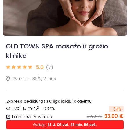
OLD TOWN SPA masažo ir grožio
klinika
5.0
(7)
Pylimo g. 36/2, Vilnius
Express pedikiūras su ilgalaikiu lakavimu
1 val. 15 min.
1 asm.
-
34
%
33,00 €
50,00 €
Laiko rezervavimas
Galioja:
23
d.
06
val.
25
min.
54
sek.