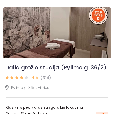
Dalia grožio studija (Pylimo g. 36/2)
4.5
(314)
Pylimo g. 36/2, Vilnius
Klasikinis pedikiūras su ilgalaikiu lakavimu
1 val. 30 min.
1 asm.