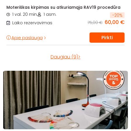
Moteriškas kirpimas su atkuriamąja RAV19 procedūra
1 val. 20 min.
1 asm.
-
20
%
60,00 €
75,00 €
Laiko rezervavimas
Pirkti
Apie paslaugą
Daugiau (9)>