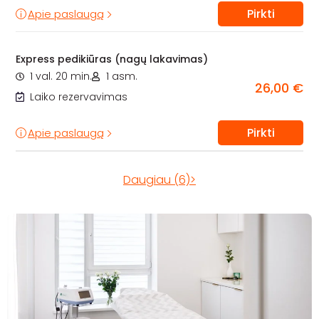
Pirkti
Apie paslaugą
Express pedikiūras (nagų lakavimas)
1 val. 20 min.
1 asm.
26,00 €
Laiko rezervavimas
Pirkti
Apie paslaugą
Daugiau (6)>