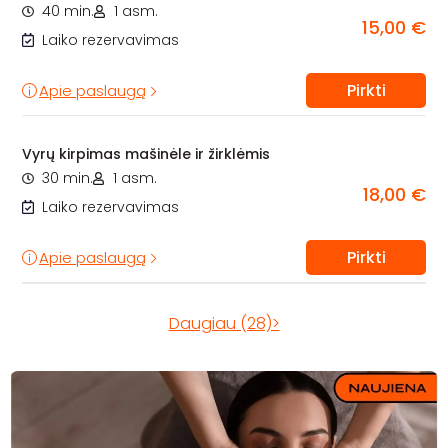
40 min.
1 asm.
15,00 €
Laiko rezervavimas
Pirkti
Apie paslaugą
Vyrų kirpimas mašinėle ir žirklėmis
30 min.
1 asm.
18,00 €
Laiko rezervavimas
Pirkti
Apie paslaugą
Daugiau (28)>