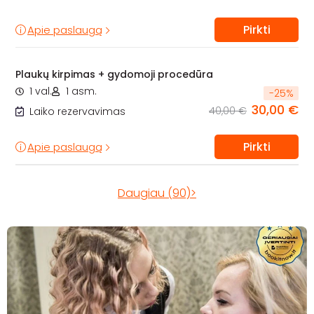
Pirkti
Apie paslaugą
Plaukų kirpimas + gydomoji procedūra
1 val.
1 asm.
-
25
%
30,00 €
40,00 €
Laiko rezervavimas
Pirkti
Apie paslaugą
Daugiau (90)>