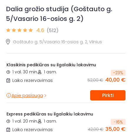
Dalia grožio studija (Goštauto g.
5/Vasario 16-osios g. 2)
4.6
(512)
Goštauto g. 5/Vasario 16-osios g. 2, Vilnius
Klasikinis pedikiūras su ilgalaikiu lakavimu
1 val. 30 min.
1 asm.
-
23
%
40,00 €
52,00 €
Laiko rezervavimas
Pirkti
Apie paslaugą
Express pedikiūras su ilgalaikiu lakavimu
1 val. 20 min.
1 asm.
-
16
%
35,00 €
42,00 €
Laiko rezervavimas