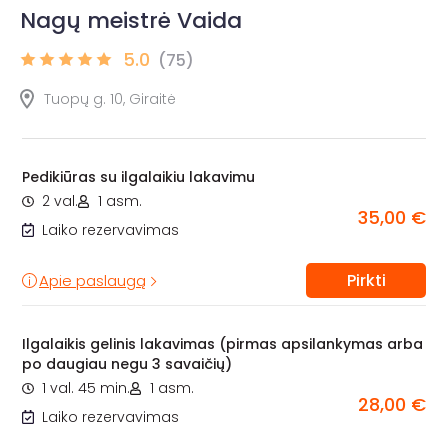
Nagų meistrė Vaida
5.0
(75)
Tuopų g. 10, Giraitė
Pedikiūras su ilgalaikiu lakavimu
2 val.
1 asm.
35,00 €
Laiko rezervavimas
Pirkti
Apie paslaugą
Ilgalaikis gelinis lakavimas (pirmas apsilankymas arba
po daugiau negu 3 savaičių)
1 val. 45 min.
1 asm.
28,00 €
Laiko rezervavimas