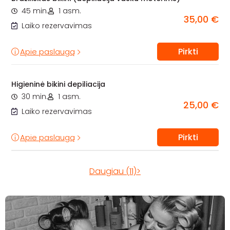
45 min.
1 asm.
35,00 €
Laiko rezervavimas
Pirkti
Apie paslaugą
Higieninė bikini depiliacija
30 min.
1 asm.
25,00 €
Laiko rezervavimas
Pirkti
Apie paslaugą
Daugiau (11)>