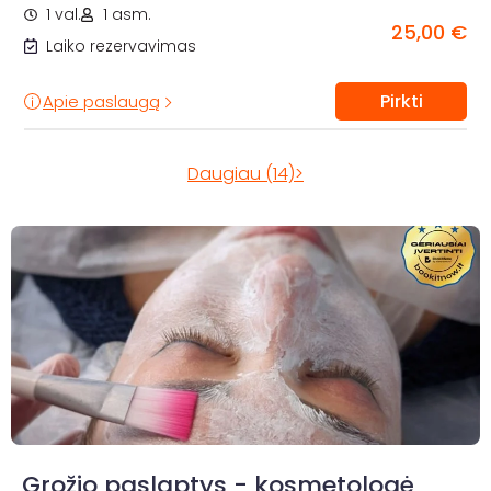
1 val.
1 asm.
25,00 €
Laiko rezervavimas
Pirkti
Apie paslaugą
Daugiau (14)>
Grožio paslaptys - kosmetologė