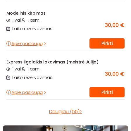
Modelinis kirpimas
1 val.
1 asm.
30,00 €
Laiko rezervavimas
Pirkti
Apie paslaugą
Express ilgalaikis lakavimas (meistrė Julija)
1 val.
1 asm.
30,00 €
Laiko rezervavimas
Pirkti
Apie paslaugą
Daugiau (55)>