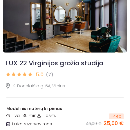
LUX 22 Virginijos grožio studija
5.0
(7)
K. Donelaičio g. 6A, Vilnius
Modelinis moterų kirpimas
1 val. 30 min.
1 asm.
-
44
%
25,00 €
45,00 €
Laiko rezervavimas