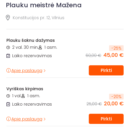
Plauku meistrė Mažena
Konstitucijos pr. 12, Vilnius
Plauku šaknu dažymas
2 val. 30 min.
1 asm.
-
25
%
45,00 €
60,00 €
Laiko rezervavimas
Pirkti
Apie paslaugą
Vyriškas kirpimas
1 val.
1 asm.
-
20
%
20,00 €
25,00 €
Laiko rezervavimas
Pirkti
Apie paslaugą