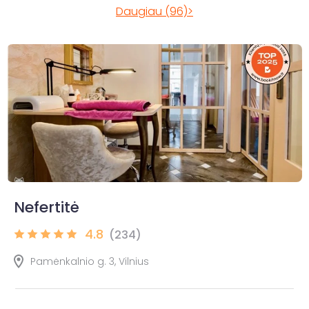
Daugiau (96)>
Nefertitė
4.8
(234)
Pamėnkalnio g. 3, Vilnius