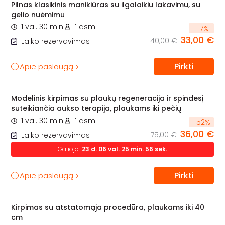
Pilnas klasikinis manikiūras su ilgalaikiu lakavimu, su
gelio nuėmimu
1 val. 30 min.
1 asm.
-
17
%
33,00 €
40,00 €
Laiko rezervavimas
Pirkti
Apie paslaugą
Modelinis kirpimas su plaukų regeneracija ir spindesį
suteikiančia aukso terapija, plaukams iki pečių
1 val. 30 min.
1 asm.
-
52
%
36,00 €
75,00 €
Laiko rezervavimas
Galioja:
23
d.
06
val.
25
min.
54
sek.
Pirkti
Apie paslaugą
Kirpimas su atstatomąja procedūra, plaukams iki 40
cm