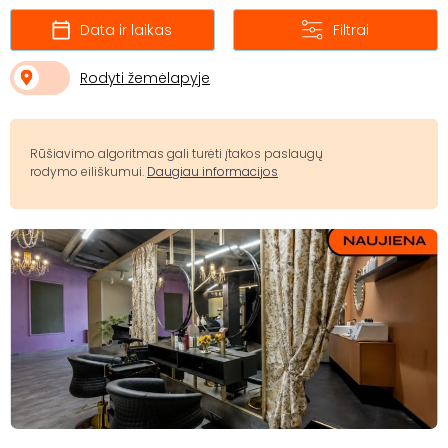
Data ir laikas
Filtrai
Rodyti žemėlapyje
Rūšiavimo algoritmas gali turėti įtakos paslaugų
rodymo eiliškumui.
Daugiau informacijos