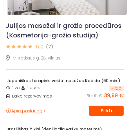
Julijos masažai ir grožio procedūros
(Kosmetorija-grožio studija)
5.0
(7)
M. Katkaus g. 2B, Vilnius
Japoniškas terapinis veido masažas Kobido (60 min.)
1 val.
1 asm.
-
20
%
39,99 €
50,00 €
Laiko rezervavimas
Pirkti
Apie paslaugą
Braziliškas bikini (depiliacija vašku moterims)