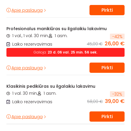
Pirkti
Apie paslaugą
Profesionalus manikiūras su ilgalaikiu lakavimu
1 val., 1 val. 30 min.
1 asm.
-
42
%
26,00 €
45,00 €
Laiko rezervavimas
Galioja:
23
d.
06
val.
25
min.
54
sek.
Pirkti
Apie paslaugą
Klasikinis pedikiūras su ilgalaikiu lakavimu
1 val. 30 min.
1 asm.
-
32
%
39,00 €
58,00 €
Laiko rezervavimas
Pirkti
Apie paslaugą