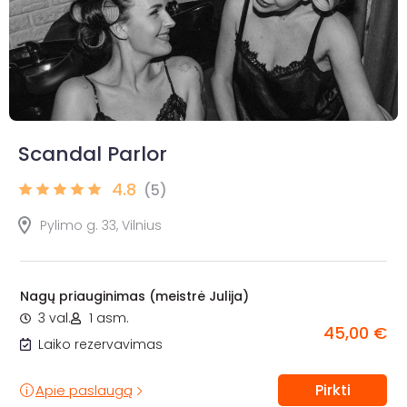
Scandal Parlor
4.8
(5)
Pylimo g. 33, Vilnius
Nagų priauginimas (meistrė Julija)
3 val.
1 asm.
45,00 €
Laiko rezervavimas
Pirkti
Apie paslaugą