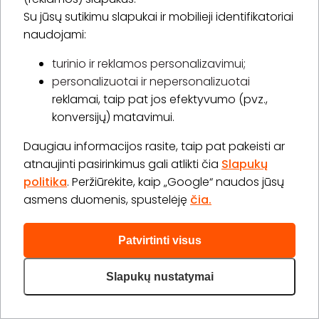
Antakių dizainas bei dažymas su Bronsun dažais
Su jūsų sutikimu slapukai ir mobilieji identifikatoriai
20 min.
1 asm.
15,00 €
naudojami:
Laiko rezervavimas
turinio ir reklamos personalizavimui;
Pirkti
Apie paslaugą
personalizuotai ir nepersonalizuotai
reklamai, taip pat jos efektyvumo (pvz.,
konversijų) matavimui.
Pirmasis vizitas pas kosmetologę
1 val. 30 min.
1 asm.
-
75
%
Daugiau informacijos rasite, taip pat pakeisti ar
15,00 €
60,00 €
Laiko rezervavimas
atnaujinti pasirinkimus gali atlikti čia
Slapukų
politika
. Peržiūrėkite, kaip „Google“ naudos jūsų
Pirkti
Apie paslaugą
asmens duomenis, spustelėję
čia.
Patvirtinti visus
Daugiau (38)>
Slapukų nustatymai