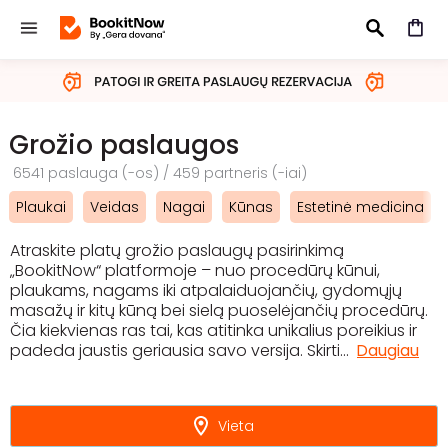
IEŠKOTI
Grožio paslaugos
6541 paslauga (-os) / 459 partneris (-iai)
Plaukai
Veidas
Nagai
Kūnas
Estetinė medicina
Atraskite platų grožio paslaugų pasirinkimą
„BookitNow“ platformoje – nuo procedūrų kūnui,
plaukams, nagams iki atpalaiduojančių, gydomųjų
masažų ir kitų kūną bei sielą puoselėjančių procedūrų.
Čia kiekvienas ras tai, kas atitinka unikalius poreikius ir
padeda jaustis geriausia savo versija. Skirti
...
Daugiau
Vieta