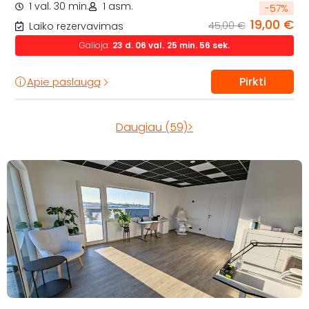
1 val. 30 min.
1 asm.
-
57
%
19,00 €
45,00 €
Laiko rezervavimas
Galioja:
23
d.
06
val.
25
min.
54
sek.
Pirkti
Apie paslaugą
Daugiau (59)>