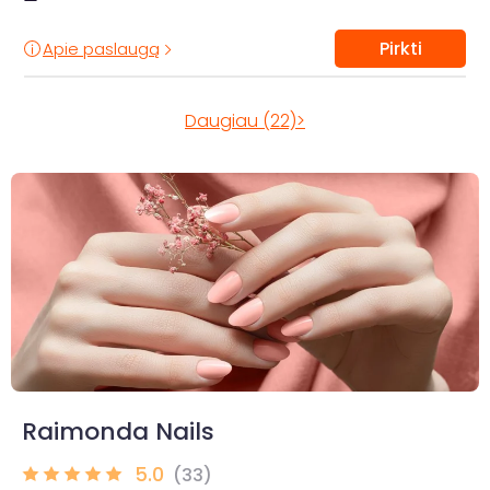
Pirkti
Apie paslaugą
Daugiau (22)>
Raimonda Nails
5.0
(33)