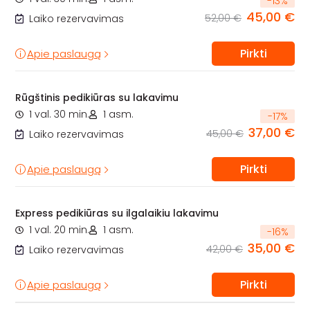
-
13
%
45,00 €
52,00 €
Laiko rezervavimas
Pirkti
Apie paslaugą
Rūgštinis pedikiūras su lakavimu
1 val. 30 min.
1 asm.
-
17
%
37,00 €
45,00 €
Laiko rezervavimas
Pirkti
Apie paslaugą
Express pedikiūras su ilgalaikiu lakavimu
1 val. 20 min.
1 asm.
-
16
%
35,00 €
42,00 €
Laiko rezervavimas
Pirkti
Apie paslaugą