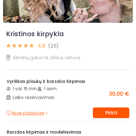
Kristinos kirpykla
4.8
(211)
Eitminų gatvė 14, Vilnius, Lietuva
Vyriškas plaukų ir barzdos kirpimas
1 val. 15 min.
1 asm.
30,00 €
Laiko rezervavimas
Pirkti
Apie paslaugą
Barzdos kirpimas ir modeliavimas