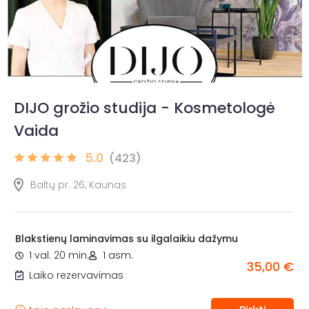
DIJO grožio studija - Kosmetologė
Vaida
5.0
(423)
Baltų pr. 26, Kaunas
Blakstienų laminavimas su ilgalaikiu dažymu
1 val. 20 min.
1 asm.
35,00 €
Laiko rezervavimas