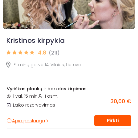
Kristinos kirpykla
4.8
(211)
Eitminų gatvė 14, Vilnius, Lietuva
Vyriškas plaukų ir barzdos kirpimas
1 val. 15 min.
1 asm.
30,00 €
Laiko rezervavimas
Pirkti
Apie paslaugą