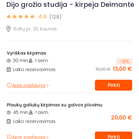
Dijo grožio studija - kirpėja Deimantė
4.9
(128)
Baltų pr. 26, Kaunas
Vyriškas kirpimas
30 min.
1 asm.
-
13
%
13,00 €
15,00 €
Laiko rezervavimas
Pirkti
Apie paslaugą
Plaukų galiukų kirpimas su galvos plovimu
45 min.
1 asm.
20,00 €
Laiko rezervavimas
Pirkti
Apie paslaugą