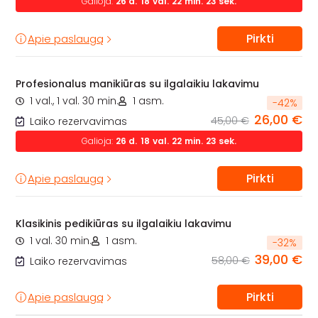
Galioja:
26
d.
18
val.
22
min.
22
sek.
Pirkti
Apie paslaugą
Profesionalus manikiūras su ilgalaikiu lakavimu
1 val., 1 val. 30 min.
1 asm.
-
42
%
26,00 €
45,00 €
Laiko rezervavimas
Galioja:
26
d.
18
val.
22
min.
22
sek.
Pirkti
Apie paslaugą
Klasikinis pedikiūras su ilgalaikiu lakavimu
1 val. 30 min.
1 asm.
-
32
%
39,00 €
58,00 €
Laiko rezervavimas
Pirkti
Apie paslaugą