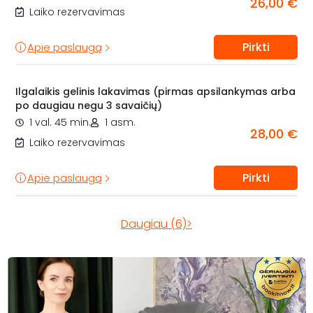
26,00 €
Laiko rezervavimas
Pirkti
Apie paslaugą
Ilgalaikis gelinis lakavimas (pirmas apsilankymas arba
po daugiau negu 3 savaičių)
1 val. 45 min.
1 asm.
28,00 €
Laiko rezervavimas
Pirkti
Apie paslaugą
Daugiau (6)>