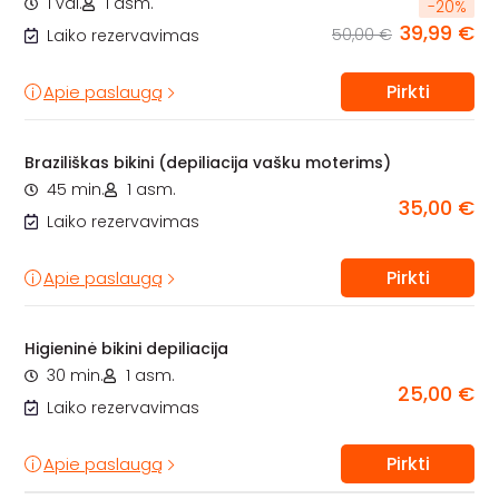
1 val.
1 asm.
-
20
%
39,99 €
50,00 €
Laiko rezervavimas
Pirkti
Apie paslaugą
Braziliškas bikini (depiliacija vašku moterims)
45 min.
1 asm.
35,00 €
Laiko rezervavimas
Pirkti
Apie paslaugą
Higieninė bikini depiliacija
30 min.
1 asm.
25,00 €
Laiko rezervavimas
Pirkti
Apie paslaugą