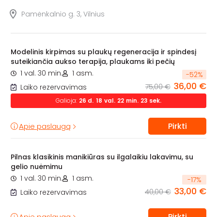
Pamėnkalnio g. 3, Vilnius
Modelinis kirpimas su plaukų regeneracija ir spindesį
suteikiančia aukso terapija, plaukams iki pečių
1 val. 30 min.
1 asm.
-
52
%
36,00 €
75,00 €
Laiko rezervavimas
Galioja:
26
d.
18
val.
22
min.
22
sek.
Pirkti
Apie paslaugą
Pilnas klasikinis manikiūras su ilgalaikiu lakavimu, su
gelio nuėmimu
1 val. 30 min.
1 asm.
-
17
%
33,00 €
40,00 €
Laiko rezervavimas
Pirkti
Apie paslaugą