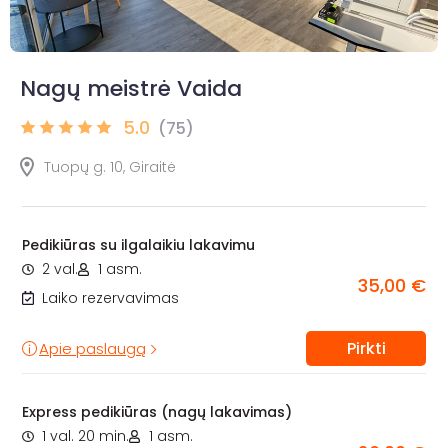
Nagų meistrė Vaida
5.0
(75)
Tuopų g. 10, Giraitė
Pedikiūras su ilgalaikiu lakavimu
2 val.
1 asm.
35,00 €
Laiko rezervavimas
Pirkti
Apie paslaugą
Express pedikiūras (nagų lakavimas)
1 val. 20 min.
1 asm.