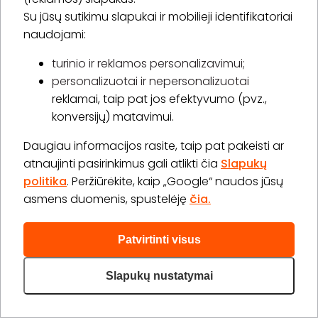
40,00 €
Su jūsų sutikimu slapukai ir mobilieji identifikatoriai
Laiko rezervavimas
naudojami:
Pirkti
Apie paslaugą
turinio ir reklamos personalizavimui;
personalizuotai ir nepersonalizuotai
Nagų priauginimas be dizaino
reklamai, taip pat jos efektyvumo (pvz.,
1 val. 30 min.
1 asm.
konversijų) matavimui.
50,00 €
Laiko rezervavimas
Daugiau informacijos rasite, taip pat pakeisti ar
atnaujinti pasirinkimus gali atlikti čia
Slapukų
Pirkti
Apie paslaugą
politika
. Peržiūrėkite, kaip „Google“ naudos jūsų
asmens duomenis, spustelėję
čia.
Daugiau (6)>
Patvirtinti visus
Slapukų nustatymai