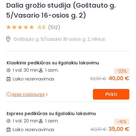
Dalia grožio studija (Goštauto g.
5/Vasario 16-osios g. 2)
4.6
(512)
Goštauto g. 5/Vasario 16-osios g. 2, Vilnius
Klasikinis pedikiūras su ilgalaikiu lakavimu
1 val. 30 min.
1 asm.
-
23
%
40,00 €
52,00 €
Laiko rezervavimas
Pirkti
Apie paslaugą
Express pedikiūras su ilgalaikiu lakavimu
1 val. 20 min.
1 asm.
-
16
%
35,00 €
42,00 €
Laiko rezervavimas