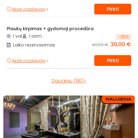
Pirkti
Apie paslaugą
Plaukų kirpimas + gydomoji procedūra
1 val.
1 asm.
-
25
%
30,00 €
40,00 €
Laiko rezervavimas
Pirkti
Apie paslaugą
Daugiau (90)>