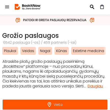
IEŠKOTI
Grožio paslaugos
6542 paslauga (-os) / 459 partneris (-iai)
Plaukai
Veidas
Nagai
Kūnas
Estetinė medicina
Atraskite platų grožio paslaugų pasirinkimą
„BookitNow“ platformoje – nuo procedūrų kūnui,
plaukams, nagams iki atpalaiduojančių, gydomųjų
masažų ir kitų kūną bei sielą puoselėjančių procedūrų.
Čia kiekvienas ras tai, kas atitinka unikalius poreikius ir
padeda jaustis geriausia savo versija. Skirti
...
Daugiau
Vieta