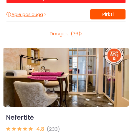
Pirkti
Apie paslaugą
Daugiau (76)>
Nefertitė
4.8
(233)