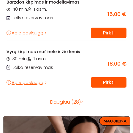
Barzdos kirpimas ir modeliavimas
40 min.
1 asm.
15,00 €
Laiko rezervavimas
Pirkti
Apie paslaugą
Vyrų kirpimas mašinėle ir žirklėmis
30 min.
1 asm.
18,00 €
Laiko rezervavimas
Pirkti
Apie paslaugą
Daugiau (28)>