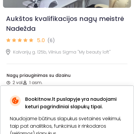
Aukštos kvalifikacijos nagų meistrė
Nadežda
5.0
(6)
Kalvarijų g. 125b, Vilnius Sigma "My beauty loft"
Nagų priauginimas su dizainu
2 val.
1 asm.
55,00 €
Laiko rezervavimas
Bookitnow.lt puslapyje yra naudojami
Pirkti
Apie paslaugą
keturi pagrindiniai slapukų tipai.
Naudojame būtinus slapukus svetainės veikimui,
Priaugintų nagų korekcija be dizaino
taip pat analitikos, funkcinius ir rinkodaros
1 val. 30 min.
1 asm.
(reklamos) slapukus.