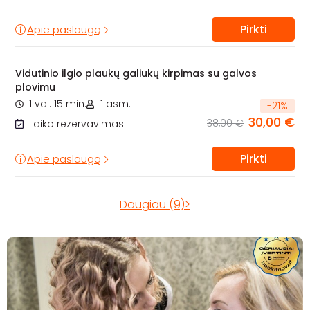
Pirkti
Apie paslaugą
Vidutinio ilgio plaukų galiukų kirpimas su galvos
plovimu
1 val. 15 min.
1 asm.
-
21
%
30,00 €
38,00 €
Laiko rezervavimas
Pirkti
Apie paslaugą
Daugiau (9)>