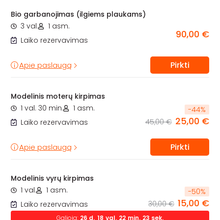
Bio garbanojimas (ilgiems plaukams)
3 val.
1 asm.
90,00 €
Laiko rezervavimas
Pirkti
Apie paslaugą
Modelinis moterų kirpimas
1 val. 30 min.
1 asm.
-
44
%
25,00 €
45,00 €
Laiko rezervavimas
Pirkti
Apie paslaugą
Modelinis vyrų kirpimas
1 val.
1 asm.
-
50
%
15,00 €
30,00 €
Laiko rezervavimas
Galioja:
26
d.
18
val.
22
min.
22
sek.