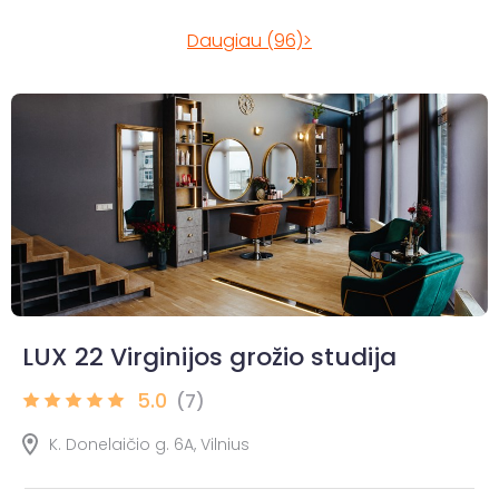
Daugiau (96)>
LUX 22 Virginijos grožio studija
5.0
(7)
K. Donelaičio g. 6A, Vilnius