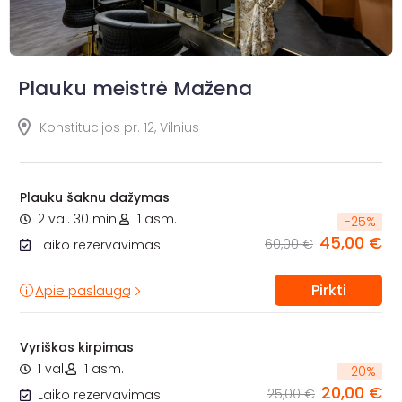
Plauku meistrė Mažena
Konstitucijos pr. 12, Vilnius
Plauku šaknu dažymas
2 val. 30 min.
1 asm.
-
25
%
45,00 €
60,00 €
Laiko rezervavimas
Pirkti
Apie paslaugą
Vyriškas kirpimas
1 val.
1 asm.
-
20
%
20,00 €
25,00 €
Laiko rezervavimas