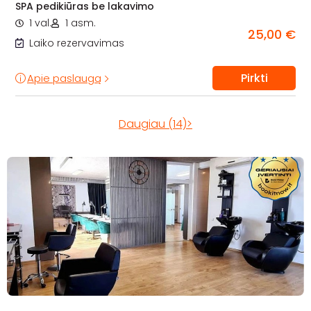
SPA pedikiūras be lakavimo
1 val.
1 asm.
25,00 €
Laiko rezervavimas
Pirkti
Apie paslaugą
Daugiau (14)>