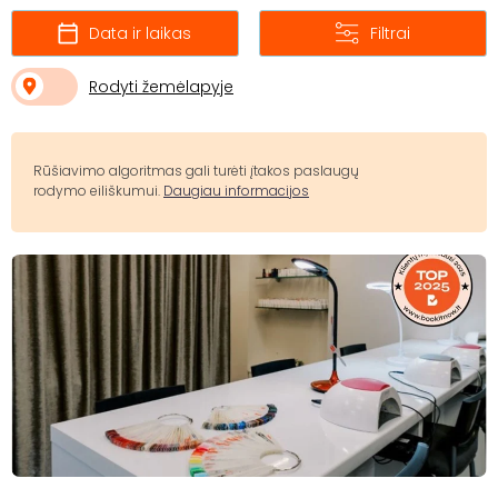
Data ir laikas
Filtrai
Rodyti žemėlapyje
Rūšiavimo algoritmas gali turėti įtakos paslaugų
rodymo eiliškumui.
Daugiau informacijos