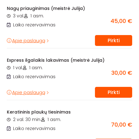
Nagų priauginimas (meistrė Julija)
3 val.
1 asm.
45,00 €
Laiko rezervavimas
Pirkti
Apie paslaugą
Express ilgalaikis lakavimas (meistrė Julija)
1 val.
1 asm.
30,00 €
Laiko rezervavimas
Pirkti
Apie paslaugą
Keratininis plaukų tiesinimas
2 val. 30 min.
1 asm.
70,00 €
Laiko rezervavimas