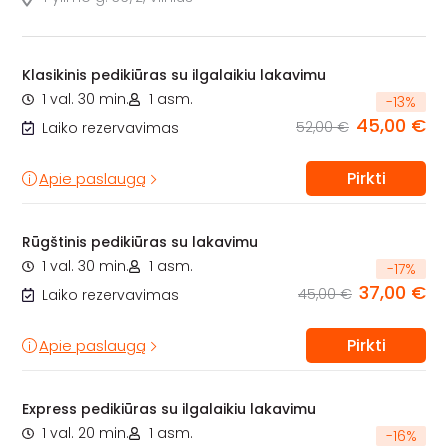
Klasikinis pedikiūras su ilgalaikiu lakavimu
1 val. 30 min.
1 asm.
-
13
%
45,00 €
52,00 €
Laiko rezervavimas
Pirkti
Apie paslaugą
Rūgštinis pedikiūras su lakavimu
1 val. 30 min.
1 asm.
-
17
%
37,00 €
45,00 €
Laiko rezervavimas
Pirkti
Apie paslaugą
Express pedikiūras su ilgalaikiu lakavimu
1 val. 20 min.
1 asm.
-
16
%