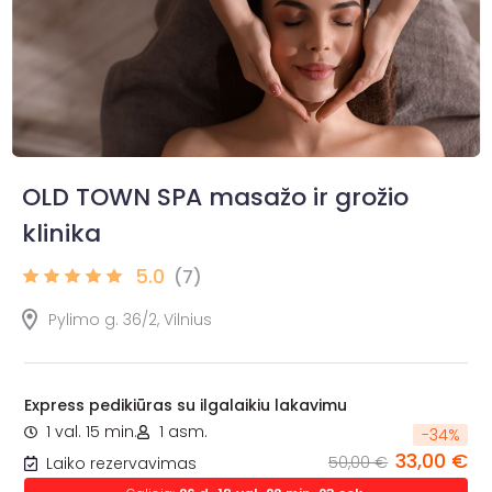
OLD TOWN SPA masažo ir grožio
klinika
5.0
(7)
Pylimo g. 36/2, Vilnius
Express pedikiūras su ilgalaikiu lakavimu
1 val. 15 min.
1 asm.
-
34
%
33,00 €
50,00 €
Laiko rezervavimas