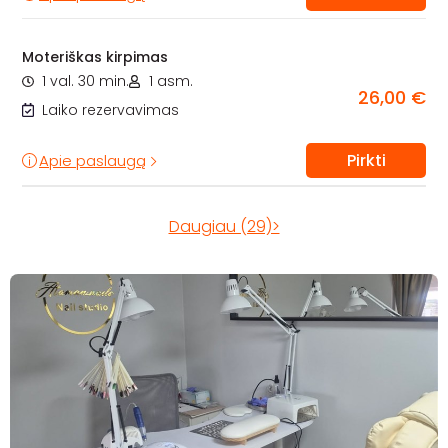
Moteriškas kirpimas
1 val. 30 min.
1 asm.
26,00 €
Laiko rezervavimas
Pirkti
Apie paslaugą
Daugiau (29)>