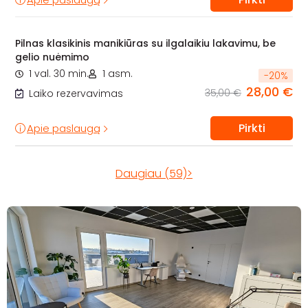
Pilnas klasikinis manikiūras su ilgalaikiu lakavimu, be
gelio nuėmimo
1 val. 30 min.
1 asm.
-
20
%
28,00 €
35,00 €
Laiko rezervavimas
Pirkti
Apie paslaugą
Daugiau (59)>