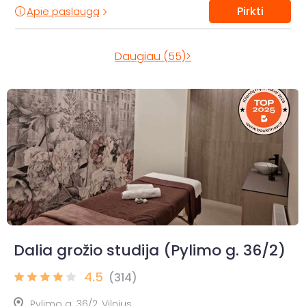
Pirkti
Apie paslaugą
Daugiau (55)>
Dalia grožio studija (Pylimo g. 36/2)
4.5
(314)
Pylimo g. 36/2, Vilnius