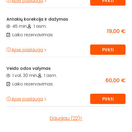
Pirkti
Apie paslaugą
Antakių korekcija ir dažymas
45 min.
1 asm.
19,00 €
Laiko rezervavimas
Pirkti
Apie paslaugą
Veido odos valymas
1 val. 30 min.
1 asm.
60,00 €
Laiko rezervavimas
Pirkti
Apie paslaugą
Daugiau (22)>