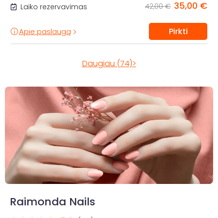
35,00 €
42,00 €
Laiko rezervavimas
Pirkti
Apie paslaugą
Daugiau (74)>
Raimonda Nails