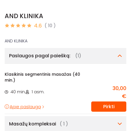
AND KLINIKA
4.6
( 10 )
Paslaugos pagal paiešką:
(1)
Klasikinis segmentinis masažas (40
min.)
30,00
40 min.
1 asm.
€
Pirkti
Apie paslaugą
Masažų kompleksai
( 1 )