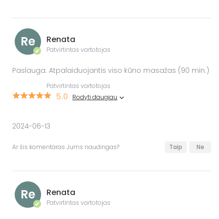
Re
Renata
Patvirtintas vartotojas
✔
Paslauga: Atpalaiduojantis viso kūno masažas (90 min.)
Patvirtintas vartotojas
5.0
Rodyti daugiau
2024-06-13
Ar šis komentaras Jums naudingas?
Taip
Ne
Re
Renata
Patvirtintas vartotojas
✔