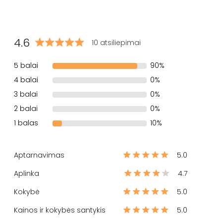
4.6
10 atsiliepimai
5 balai
90%
4 balai
0%
3 balai
0%
2 balai
0%
1 balas
10%
Aptarnavimas
5.0
Aplinka
4.7
Kokybė
5.0
Kainos ir kokybės santykis
5.0