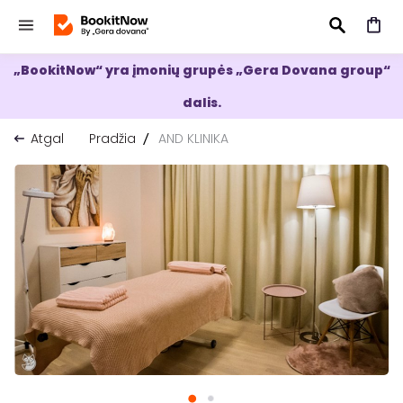
„BookitNow“ yra įmonių grupės „Gera Dovana group“
IEŠKOTI
dalis.
Atgal
Pradžia
AND KLINIKA