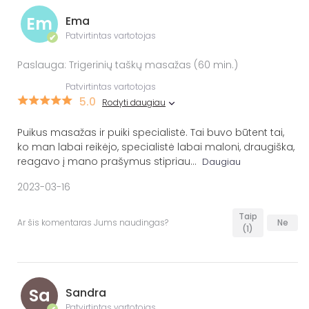
Em
Ema
Patvirtintas vartotojas
✔
Paslauga: Trigerinių taškų masažas (60 min.)
Patvirtintas vartotojas
5.0
Rodyti daugiau
Puikus masažas ir puiki specialistė. Tai buvo būtent tai,
ko man labai reikėjo, specialistė labai maloni, draugiška,
reagavo į mano prašymus stipriau
...
Daugiau
2023-03-16
Taip
Ar šis komentaras Jums naudingas?
Ne
(1)
Sa
Sandra
Patvirtintas vartotojas