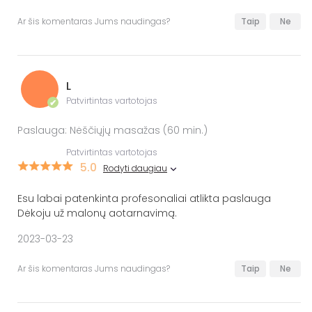
Ar šis komentaras Jums naudingas?
Taip
Ne
L
Patvirtintas vartotojas
✔
Paslauga: Nėščiųjų masažas (60 min.)
Patvirtintas vartotojas
5.0
Rodyti daugiau
Esu labai patenkinta profesonaliai atlikta paslauga
Dėkoju už malonų aotarnavimą.
2023-03-23
Ar šis komentaras Jums naudingas?
Taip
Ne