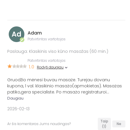
Ad
Adam
Patvirtintas vartotojas
✔
Paslauga: Klasikinis viso kūno masažas (60 min.)
Patvirtintas vartotojas
1.0
Rodyti daugiau
Gruodžio mėnesi buvau masaże. Turejau dovanu
kupona, 1 val. klasikinio masażo(apmokietas). Masażas
patiko,gera specialiste. Po masażo registraturoi
...
Daugiau
2026-02-13
Taip
Ar šis komentaras Jums naudingas?
Ne
(1)