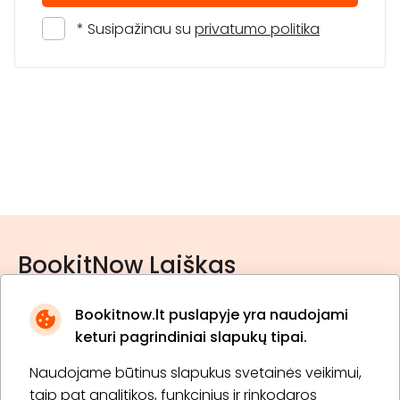
* Susipažinau su
privatumo politika
BookitNow Laiškas
Bookitnow.lt puslapyje yra naudojami
keturi pagrindiniai slapukų tipai.
Naudojame būtinus slapukus svetainės veikimui,
* Susipažinau su
privatumo politika
taip pat analitikos, funkcinius ir rinkodaros