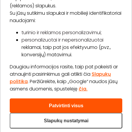
(reklamos) slapukus.
Su jūsų sutikimu slapukai ir mobilieji identifikatoriai
Prenumeruoti
naudojami:
turinio ir reklamos personalizavimui;
personalizuotai ir nepersonalizuotai
Apie „BookitNow“
reklamai, taip pat jos efektyvumo (pvz.,
konversijų) matavimui.
Informacija
Daugiau informacijos rasite, taip pat pakeisti ar
„GERA DOVANA“ GRUPĖ
atnaujinti pasirinkimus gali atlikti čia
Slapukų
politika
. Peržiūrėkite, kaip „Google“ naudos jūsų
asmens duomenis, spustelėję
čia.
Patvirtinti visus
2026 © Visos teisės saugomos info@bookitnow.lt, +370
645 03 111
Slapukų nustatymai
Privatumo politika
Svetainės medis
|