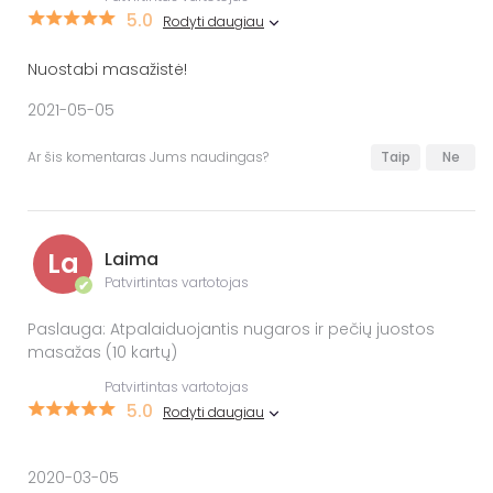
5.0
Rodyti daugiau
Nuostabi masažistė!
2021-05-05
Ar šis komentaras Jums naudingas?
Taip
Ne
La
Laima
Patvirtintas vartotojas
✔
Paslauga: Atpalaiduojantis nugaros ir pečių juostos
masažas (10 kartų)
Patvirtintas vartotojas
5.0
Rodyti daugiau
2020-03-05