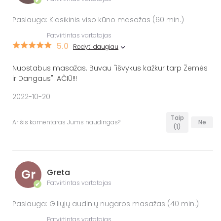
✔
Paslauga: Klasikinis viso kūno masažas (60 min.)
Patvirtintas vartotojas
5.0
Rodyti daugiau
Nuostabus masažas. Buvau "išvykus kažkur tarp Žemės
ir Dangaus". AČIŪ!!!
2022-10-20
Taip
Ar šis komentaras Jums naudingas?
Ne
(1)
Gr
Greta
Patvirtintas vartotojas
✔
Paslauga: Giliųjų audinių nugaros masažas (40 min.)
Patvirtintas vartotojas