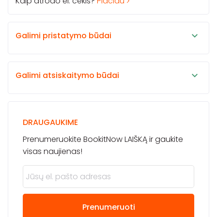
Kaip atrodo el. čekis?
Plačiau
Galimi pristatymo būdai
Galimi atsiskaitymo būdai
DRAUGAUKIME
Prenumeruokite BookitNow LAIŠKĄ ir gaukite
visas naujienas!
Prenumeruoti