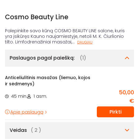
Cosmo Beauty Line
Palepinkite savo kūną COSMO BEAUTY LINE salone, kuris
yra įsikūręs Kauno naujamiestyje, netoli M. K. Čiurlionio
tilto. Limfodrenažiniai masažai,
...
DAUGIAU
Paslaugos pagal paiešką:
(1)
Anticeliulitinis masažas (liemuo, kojos
ir sėdmenys)
50,00
45 min.
1 asm.
€
Pirkti
Apie paslaugą
Veidas
( 2 )