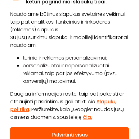
keturi pagrindiniai slapukų tipai.
Naudojame būtinus slapukus svetainės veikimui,
* Susipažinau su
privatumo politika
taip pat analitikos, funkcinius ir rinkodaros
(reklamos) slapukus.
Su jūsų sutikimu slapukai ir mobilieji identifikatoriai
Prenumeruoti
naudojami:
turinio ir reklamos personalizavimui;
personalizuotai ir nepersonalizuotai
Apie „BookitNow“
reklamai, taip pat jos efektyvumo (pvz.,
konversijų) matavimui.
Informacija
Daugiau informacijos rasite, taip pat pakeisti ar
„GERA DOVANA“ GRUPĖ
atnaujinti pasirinkimus gali atlikti čia
Slapukų
politika
. Peržiūrėkite, kaip „Google“ naudos jūsų
asmens duomenis, spustelėję
čia.
Patvirtinti visus