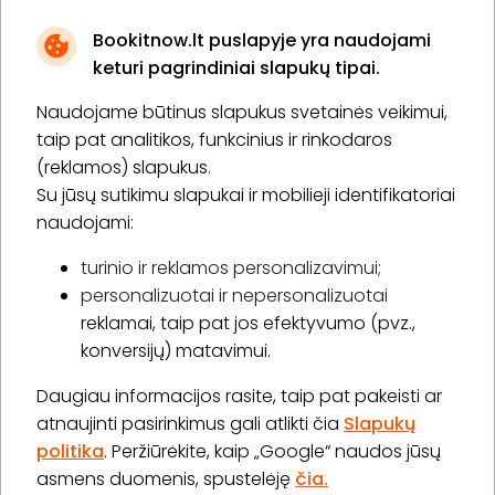
Bookitnow.lt puslapyje yra naudojami
keturi pagrindiniai slapukų tipai.
Naudojame būtinus slapukus svetainės veikimui,
* Susipažinau su
privatumo politika
taip pat analitikos, funkcinius ir rinkodaros
(reklamos) slapukus.
Su jūsų sutikimu slapukai ir mobilieji identifikatoriai
Prenumeruoti
naudojami:
turinio ir reklamos personalizavimui;
personalizuotai ir nepersonalizuotai
Apie „BookitNow“
reklamai, taip pat jos efektyvumo (pvz.,
konversijų) matavimui.
Informacija
Daugiau informacijos rasite, taip pat pakeisti ar
„GERA DOVANA“ GRUPĖ
atnaujinti pasirinkimus gali atlikti čia
Slapukų
politika
. Peržiūrėkite, kaip „Google“ naudos jūsų
asmens duomenis, spustelėję
čia.