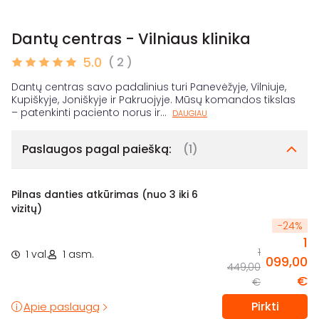
Dantų centras - Vilniaus klinika
5.0
( 2 )
Dantų centras savo padalinius turi Panevėžyje, Vilniuje,
Kupiškyje, Joniškyje ir Pakruojyje. Mūsų komandos tikslas
– patenkinti paciento norus ir
...
DAUGIAU
Paslaugos pagal paiešką:
(1)
Pilnas danties atkūrimas (nuo 3 iki 6
vizitų)
-
24
%
1
1
1 val.
1 asm.
099,00
449,00
€
€
Pirkti
Apie paslaugą