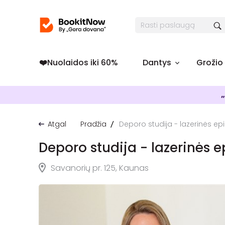
❤️️Nuolaidos iki 60%
Dantys
Grožio
„
Atgal
Pradžia
Deporo studija - lazerinės epi
Deporo studija - lazerinės e
Savanorių pr. 125, Kaunas