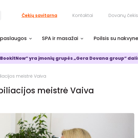
Čekių savitarna
Kontaktai
Dovanų čekis
 paslaugos
SPA ir masažai
Poilsis su nakvyn
BookitNow“ yra įmonių grupės „Gera Dovana group“ dali
liacijos meistrė Vaiva
piliacijos meistrė Vaiva