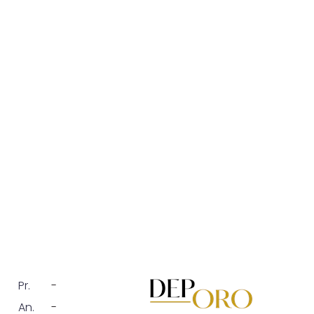
Pr.
-
An.
-