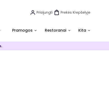
Prisijungti
Prekės Krepšelyje
e
Pramogos
Restoranai
Kita
s.