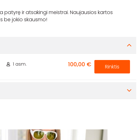
ba patyrę ir atsakingi meistrai. Naujausios kartos
100,00 €
.
1 asm.
Rinktis