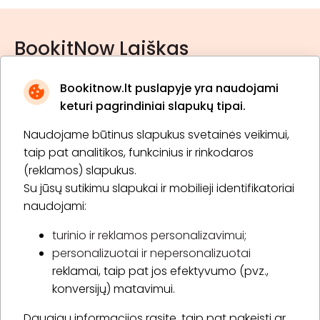
BookitNow Laiškas
Bookitnow.lt puslapyje yra naudojami
keturi pagrindiniai slapukų tipai.
Naudojame būtinus slapukus svetainės veikimui,
* Susipažinau su
privatumo politika
taip pat analitikos, funkcinius ir rinkodaros
(reklamos) slapukus.
Su jūsų sutikimu slapukai ir mobilieji identifikatoriai
Prenumeruoti
naudojami:
turinio ir reklamos personalizavimui;
personalizuotai ir nepersonalizuotai
Apie „BookitNow“
reklamai, taip pat jos efektyvumo (pvz.,
konversijų) matavimui.
Informacija
Daugiau informacijos rasite, taip pat pakeisti ar