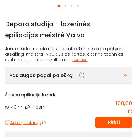
Deporo studija - lazerinės
epiliacijos meistrė Vaiva
Jauki studija netoli miesto centro, kurioje dirba patyrę ir
atsakingi meistrai. Naujausios kartos lazerinė technika
užtikrina ilgalaikius rezultatus
...
DAUGIAU
Paslaugos pagal paiešką:
(1)
Šlaunų epiliacija lazeriu
100,00
40 min.
1 asm.
€
Pirkti
Apie paslaugą