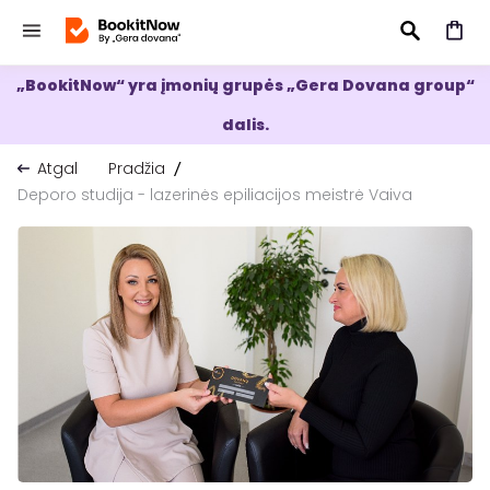
„BookitNow“ yra įmonių grupės „Gera Dovana group“
IEŠKOTI
dalis.
Atgal
Pradžia
Deporo studija - lazerinės epiliacijos meistrė Vaiva