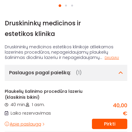
Druskininkų medicinos ir
estetikos klinika
Druskininkų medicinos estetikos klinikoje atliekamos
lazerinės procedūros, nepageidaujamų plaukelių
šalinimas diodiniu lazeriu ir nepageidaujamų
...
DAUGIAU
Paslaugos pagal paiešką:
(1)
Plaukelių šalinimo procedūra lazeriu
(klasikinis bikini)
40 min.
1 asm.
40,00
€
Laiko rezervavimas
Pirkti
Apie paslaugą