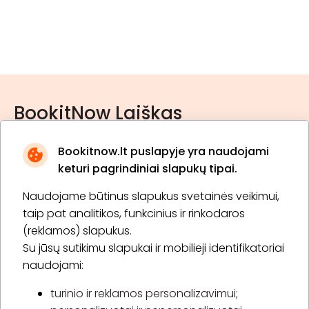
BookitNow Laiškas
Bookitnow.lt puslapyje yra naudojami
keturi pagrindiniai slapukų tipai.
Naudojame būtinus slapukus svetainės veikimui,
* Susipažinau su
privatumo politika
taip pat analitikos, funkcinius ir rinkodaros
(reklamos) slapukus.
Su jūsų sutikimu slapukai ir mobilieji identifikatoriai
Prenumeruoti
naudojami:
turinio ir reklamos personalizavimui;