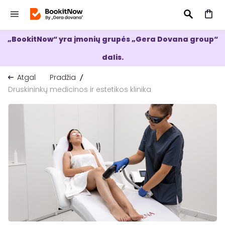
„BookitNow“ yra įmonių grupės „Gera Dovana group“
IEŠKOTI
dalis.
Atgal
Pradžia
Druskininkų medicinos ir estetikos klinika