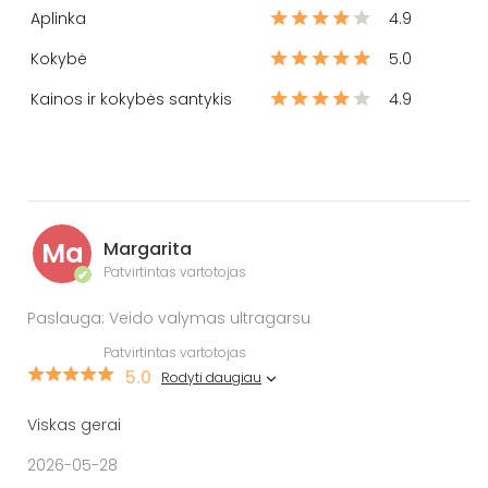
Aplinka
4.9
Kokybė
5.0
Kainos ir kokybės santykis
4.9
Ma
Margarita
Patvirtintas vartotojas
✔
Paslauga: Veido valymas ultragarsu
Patvirtintas vartotojas
5.0
Rodyti daugiau
Viskas gerai
2026-05-28