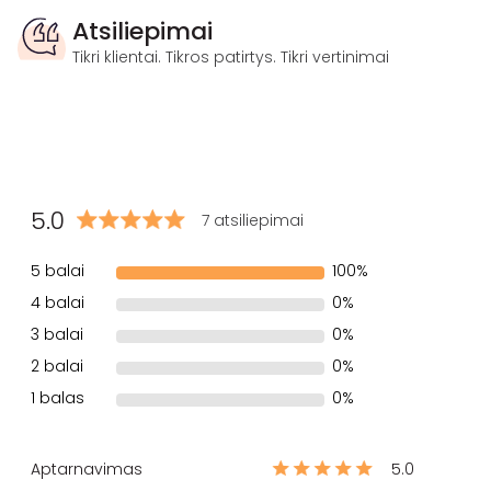
Atsiliepimai
Tikri klientai. Tikros patirtys. Tikri vertinimai
5.0
7 atsiliepimai
5 balai
100%
4 balai
0%
3 balai
0%
2 balai
0%
1 balas
0%
Aptarnavimas
5.0