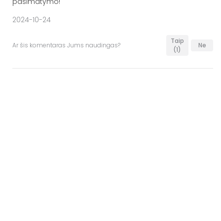
pasimatymo!
2024-10-24
Taip
Ar šis komentaras Jums naudingas?
Ne
(1)