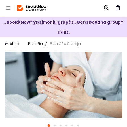
„BookitNow“ yra įmonių grupės „Gera Dovana group“
IEŠKOTI
dalis.
Atgal
Pradžia
Elen SPA Studija