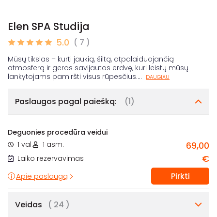
Elen SPA Studija
5.0
( 7 )
Mūsų tikslas – kurti jaukią, šiltą, atpalaiduojančią
atmosferą ir geros savijautos erdvę, kuri leistų mūsų
lankytojams pamiršti visus rūpesčius.
...
DAUGIAU
Paslaugos pagal paiešką:
(1)
Deguonies procedūra veidui
1 val.
1 asm.
69,00
€
Laiko rezervavimas
Pirkti
Apie paslaugą
Veidas
( 24 )