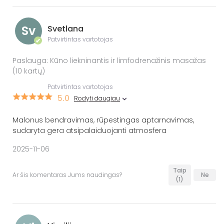
Sv
Svetlana
Patvirtintas vartotojas
✔
Paslauga: Kūno liekninantis ir limfodrenažinis masažas
(10 kartų)
Patvirtintas vartotojas
5.0
Rodyti daugiau
Malonus bendravimas, rūpestingas aptarnavimas,
sudaryta gera atsipalaiduojanti atmosfera
2025-11-06
Taip
Ar šis komentaras Jums naudingas?
Ne
(1)