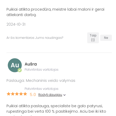
Puikiai atlikta procedūra, meistrė labai maloni ir gerai
atliekanti darbą.
2024-10-31
Taip
Ar šis komentaras Jums naudingas?
Ne
(1)
Au
Aušra
Patvirtintas vartotojas
✔
Paslauga: Mechaninis veido valymas
Patvirtintas vartotojas
5.0
Rodyti daugiau
Puikiai atlikta paslauga, specialiste be galo patyrusi,
rupestinga bei verta 100 % pasitikejimo. Aciu bei iki kito