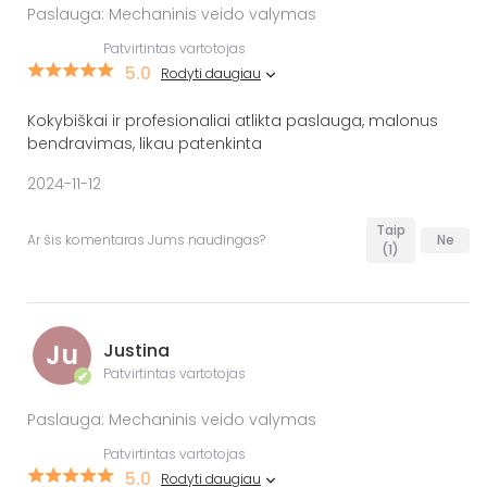
Paslauga: Mechaninis veido valymas
Patvirtintas vartotojas
5.0
Rodyti daugiau
Kokybiškai ir profesionaliai atlikta paslauga, malonus
bendravimas, likau patenkinta
2024-11-12
Taip
Ar šis komentaras Jums naudingas?
Ne
(1)
Ju
Justina
Patvirtintas vartotojas
✔
Paslauga: Mechaninis veido valymas
Patvirtintas vartotojas
5.0
Rodyti daugiau