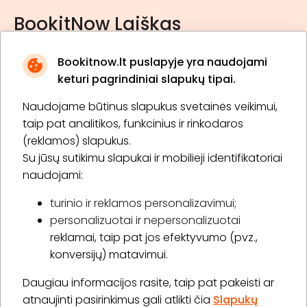
BookitNow Laiškas
Bookitnow.lt puslapyje yra naudojami
keturi pagrindiniai slapukų tipai.
Naudojame būtinus slapukus svetainės veikimui,
* Susipažinau su
privatumo politika
taip pat analitikos, funkcinius ir rinkodaros
(reklamos) slapukus.
Su jūsų sutikimu slapukai ir mobilieji identifikatoriai
Prenumeruoti
naudojami:
turinio ir reklamos personalizavimui;
personalizuotai ir nepersonalizuotai
Apie „BookitNow“
reklamai, taip pat jos efektyvumo (pvz.,
konversijų) matavimui.
Informacija
Daugiau informacijos rasite, taip pat pakeisti ar
„GERA DOVANA“ GRUPĖ
atnaujinti pasirinkimus gali atlikti čia
Slapukų