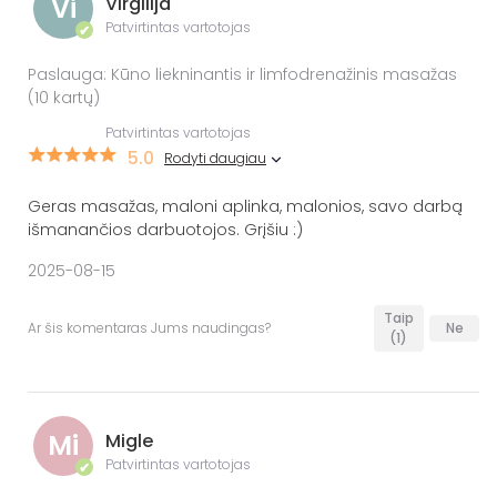
Vi
Virgilija
Patvirtintas vartotojas
✔
Paslauga: Kūno liekninantis ir limfodrenažinis masažas
(10 kartų)
Patvirtintas vartotojas
5.0
Rodyti daugiau
Geras masažas, maloni aplinka, malonios, savo darbą
išmanančios darbuotojos. Grįšiu :)
2025-08-15
Taip
Ar šis komentaras Jums naudingas?
Ne
(1)
Mi
Migle
Patvirtintas vartotojas
✔