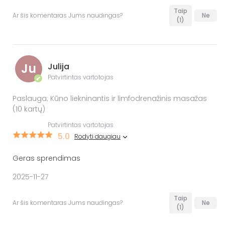
Taip
Ar šis komentaras Jums naudingas?
Ne
(1)
Ju
Julija
Patvirtintas vartotojas
✔
Paslauga: Kūno liekninantis ir limfodrenažinis masažas
(10 kartų)
Patvirtintas vartotojas
5.0
Rodyti daugiau
Geras sprendimas
2025-11-27
Taip
Ar šis komentaras Jums naudingas?
Ne
(1)