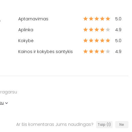
Aptarnavimas
5.0
%
Aplinka
4.9
Kokybė
5.0
Kainos ir kokybės santykis
4.9
tragarsu
au
Ar šis komentaras Jums naudingas?
Taip
(1)
Ne