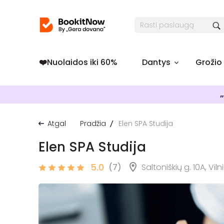
❤️️Nuolaidos iki 60%
Dantys
Grožio
„
Atgal
Pradžia
Elen SPA Studija
Elen SPA Studija
5.0
(7)
Saltoniškių g. 10A, Viln