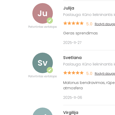
Julija
Ju
Paslauga: Kūno liekninantis 
✔
5.0
Rodyti daugi
Patvirtintas vartotojas
Geras sprendimas
2025-11-27
Svetlana
Sv
Paslauga: Kūno liekninantis 
✔
5.0
Rodyti daugi
Patvirtintas vartotojas
Malonus bendravimas, rūpes
atmosfera
2025-11-06
Virgilija