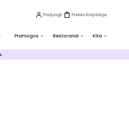
Prisijungti
Prekės Krepšelyje
e
Pramogos
Restoranai
Kita
s.