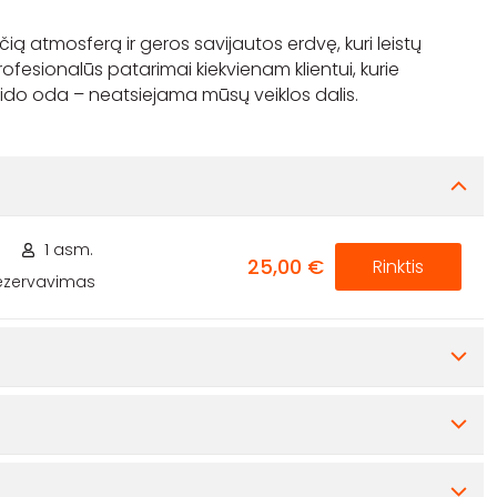
nčią atmosferą ir geros savijautos erdvę, kuri leistų
ofesionalūs patarimai kiekvienam klientui, kurie
1 asm.
25,00 €
Rinktis
rezervavimas