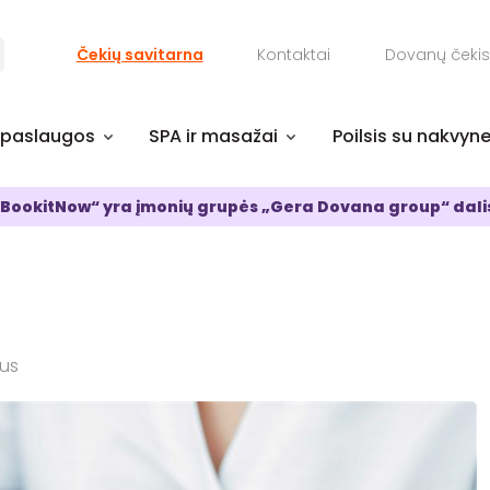
Čekių savitarna
Kontaktai
Dovanų čekis
 paslaugos
SPA ir masažai
Poilsis su nakvyn
BookitNow“ yra įmonių grupės „Gera Dovana group“ dali
ius