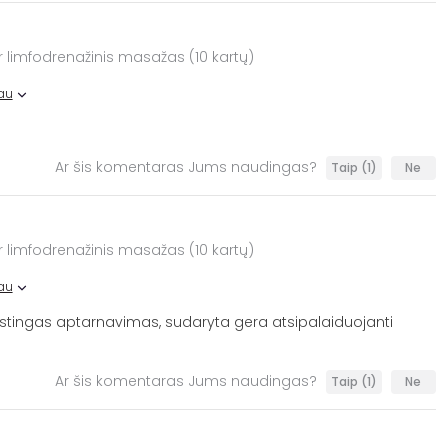
ir limfodrenažinis masažas (10 kartų)
au
Ar šis komentaras Jums naudingas?
Taip
(1)
Ne
ir limfodrenažinis masažas (10 kartų)
au
tingas aptarnavimas, sudaryta gera atsipalaiduojanti
Ar šis komentaras Jums naudingas?
Taip
(1)
Ne