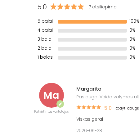
5.0
7 atsiliepimai
5 balai
100
4 balai
0%
3 balai
0%
2 balai
0%
1 balas
0%
Margarita
Ma
Paslauga: Veido valymas ul
✔
5.0
Rodyti daugi
Patvirtintas vartotojas
Viskas gerai
2026-05-28