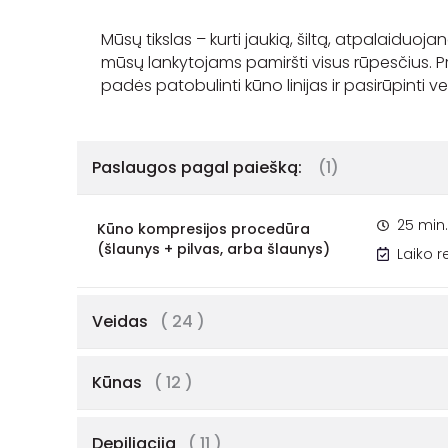
Mūsų tikslas – kurti jaukią, šiltą, atpalaiduoja
mūsų lankytojams pamiršti visus rūpesčius. Pr
Paslaugos pagal paiešką:
(1)
25 min.
Kūno kompresijos procedūra
(šlaunys + pilvas, arba šlaunys)
Laiko 
Veidas
( 24 )
Kūnas
( 12 )
Depiliacija
( 11 )