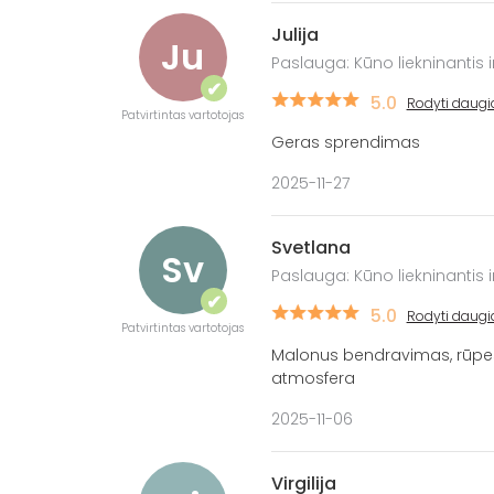
Julija
Ju
Paslauga: Kūno liekninantis 
✔
5.0
Rodyti daugi
Patvirtintas vartotojas
Geras sprendimas
2025-11-27
Svetlana
Sv
Paslauga: Kūno liekninantis 
✔
5.0
Rodyti daugi
Patvirtintas vartotojas
Malonus bendravimas, rūpes
atmosfera
2025-11-06
Virgilija