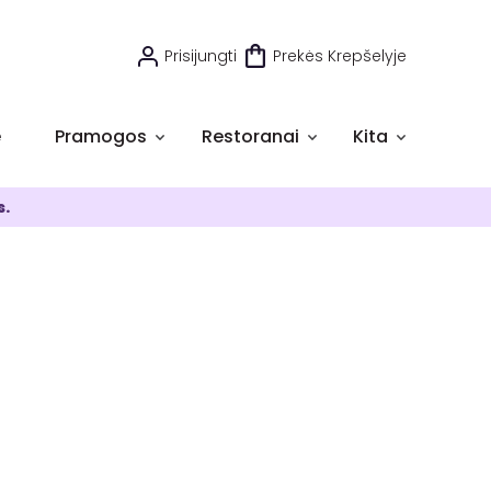
Prisijungti
Prekės Krepšelyje
e
Pramogos
Restoranai
Kita
s.