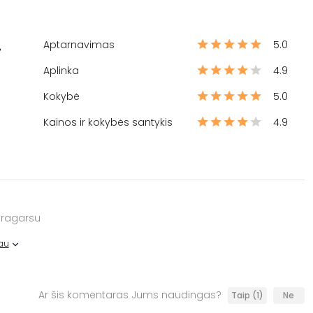
Aptarnavimas
5.0
%
Aplinka
4.9
Kokybė
5.0
Kainos ir kokybės santykis
4.9
tragarsu
au
Ar šis komentaras Jums naudingas?
Taip
(1)
Ne