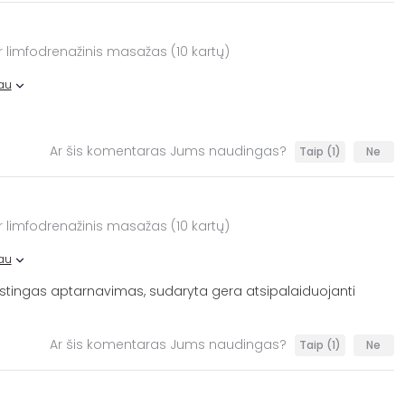
ir limfodrenažinis masažas (10 kartų)
au
Ar šis komentaras Jums naudingas?
Taip
(1)
Ne
ir limfodrenažinis masažas (10 kartų)
au
tingas aptarnavimas, sudaryta gera atsipalaiduojanti
Ar šis komentaras Jums naudingas?
Taip
(1)
Ne