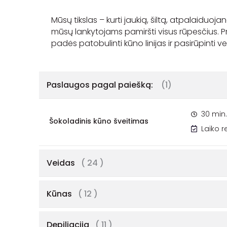
Mūsų tikslas – kurti jaukią, šiltą, atpalaiduoja
mūsų lankytojams pamiršti visus rūpesčius. Pr
Paslaugos pagal paiešką:
(1)
30 min.
Šokoladinis kūno šveitimas
Laiko 
Veidas
( 24 )
Kūnas
( 12 )
Depiliacija
( 11 )