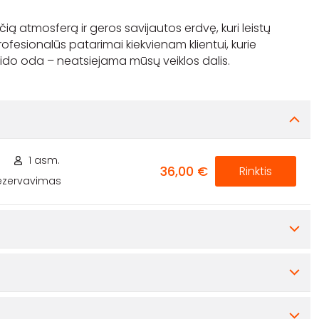
nčią atmosferą ir geros savijautos erdvę, kuri leistų
ofesionalūs patarimai kiekvienam klientui, kurie
1 asm.
36,00 €
Rinktis
rezervavimas