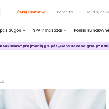
Čekių savitarna
Kontaktai
Dovanų čekis
 paslaugos
SPA ir masažai
Poilsis su nakvyn
BookitNow“ yra įmonių grupės „Gera Dovana group“ dali
ius