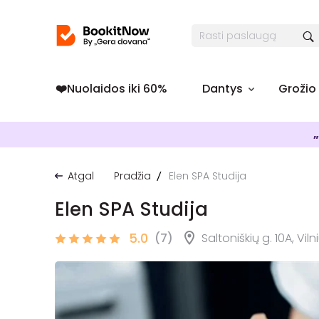
❤️️Nuolaidos iki 60%
Dantys
Grožio
„
Atgal
Pradžia
Elen SPA Studija
Elen SPA Studija
5.0
(7)
Saltoniškių g. 10A, Viln