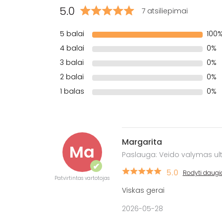
5.0
7 atsiliepimai
5 balai
100
4 balai
0%
3 balai
0%
2 balai
0%
1 balas
0%
Margarita
Ma
Paslauga: Veido valymas ul
✔
5.0
Rodyti daugi
Patvirtintas vartotojas
Viskas gerai
2026-05-28