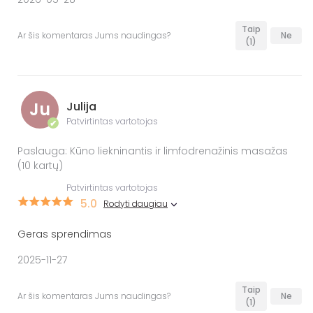
Taip
Ar šis komentaras Jums naudingas?
Ne
(1)
Ju
Julija
Patvirtintas vartotojas
✔
Paslauga: Kūno liekninantis ir limfodrenažinis masažas
(10 kartų)
Patvirtintas vartotojas
5.0
Rodyti daugiau
Geras sprendimas
2025-11-27
Taip
Ar šis komentaras Jums naudingas?
Ne
(1)