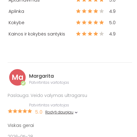
Aptarnavimas
5.0
Aplinka
4.9
Kokybė
5.0
Kainos ir kokybės santykis
4.9
Ma
Margarita
Patvirtintas vartotojas
✔
Paslauga: Veido valymas ultragarsu
Patvirtintas vartotojas
5.0
Rodyti daugiau
Viskas gerai
2026-05-28