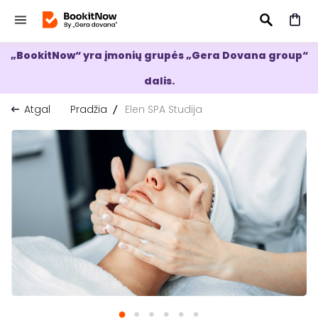
„BookitNow“ yra įmonių grupės „Gera Dovana group“
IEŠKOTI
dalis.
Atgal
Pradžia
Elen SPA Studija