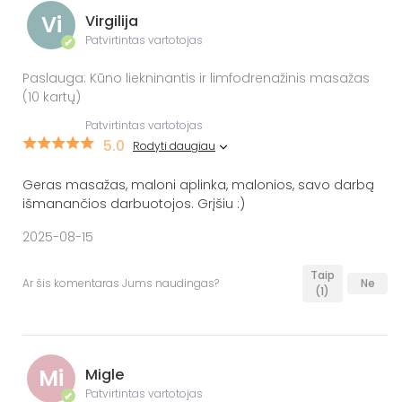
Vi
Virgilija
Patvirtintas vartotojas
✔
Paslauga: Kūno liekninantis ir limfodrenažinis masažas
(10 kartų)
Patvirtintas vartotojas
5.0
Rodyti daugiau
Geras masažas, maloni aplinka, malonios, savo darbą
išmanančios darbuotojos. Grįšiu :)
2025-08-15
Taip
Ar šis komentaras Jums naudingas?
Ne
(1)
Mi
Migle
Patvirtintas vartotojas
✔