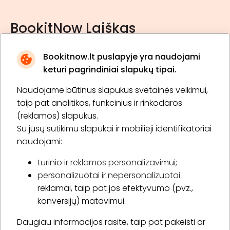
BookitNow Laiškas
Bookitnow.lt puslapyje yra naudojami
keturi pagrindiniai slapukų tipai.
Naudojame būtinus slapukus svetainės veikimui,
* Susipažinau su
privatumo politika
taip pat analitikos, funkcinius ir rinkodaros
(reklamos) slapukus.
Su jūsų sutikimu slapukai ir mobilieji identifikatoriai
Prenumeruoti
naudojami:
turinio ir reklamos personalizavimui;
personalizuotai ir nepersonalizuotai
Apie „BookitNow“
reklamai, taip pat jos efektyvumo (pvz.,
konversijų) matavimui.
Informacija
Daugiau informacijos rasite, taip pat pakeisti ar