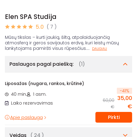
Elen SPA Studija
5.0
( 7 )
Mūsų tikslas – kurti jaukią, šiltą, atpalaiduojančią
atmosferą ir geros savijautos erdvę, kuri leistų mūsų
lankytojams pamiršti visus rūpesčius.
...
DAUGIAU
Paslaugos pagal paiešką:
(1)
Liposažas (nugara, rankos, krūtinė)
-
41
%
40 min.
1 asm.
35,00
60,00
Laiko rezervavimas
€
€
Pirkti
Apie paslaugą
Veidas
( 24 )