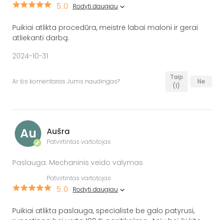
5.0
Rodyti daugiau
Puikiai atlikta procedūra, meistrė labai maloni ir gerai
atliekanti darbą.
2024-10-31
Taip
Ar šis komentaras Jums naudingas?
Ne
(1)
Au
Aušra
Patvirtintas vartotojas
✔
Paslauga: Mechaninis veido valymas
Patvirtintas vartotojas
5.0
Rodyti daugiau
Puikiai atlikta paslauga, specialiste be galo patyrusi,