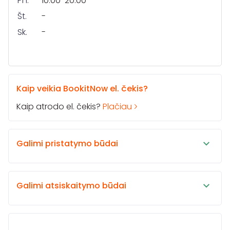
Pn.
10:00-20:00
Št.
-
Sk.
-
Kaip veikia BookitNow el. čekis?
Kaip atrodo el. čekis?
Plačiau
Galimi pristatymo būdai
Galimi atsiskaitymo būdai