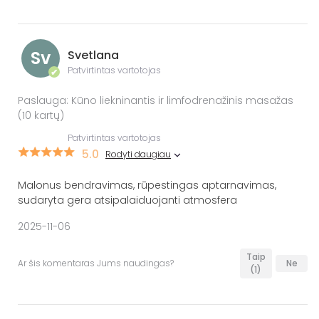
Sv
Svetlana
Patvirtintas vartotojas
✔
Paslauga: Kūno liekninantis ir limfodrenažinis masažas
(10 kartų)
Patvirtintas vartotojas
5.0
Rodyti daugiau
Malonus bendravimas, rūpestingas aptarnavimas,
sudaryta gera atsipalaiduojanti atmosfera
2025-11-06
Taip
Ar šis komentaras Jums naudingas?
Ne
(1)