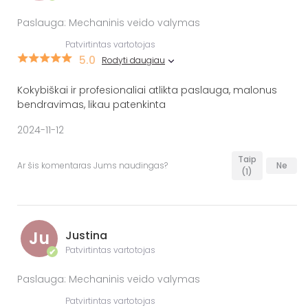
Paslauga: Mechaninis veido valymas
Patvirtintas vartotojas
5.0
Rodyti daugiau
Kokybiškai ir profesionaliai atlikta paslauga, malonus
bendravimas, likau patenkinta
2024-11-12
Taip
Ar šis komentaras Jums naudingas?
Ne
(1)
Ju
Justina
Patvirtintas vartotojas
✔
Paslauga: Mechaninis veido valymas
Patvirtintas vartotojas