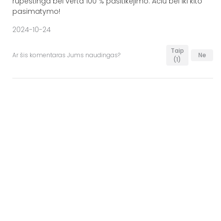
rupestinga bei verta 100 % pasitikejimo. Aciu bei iki kito
pasimatymo!
2024-10-24
Taip
Ar šis komentaras Jums naudingas?
Ne
(1)