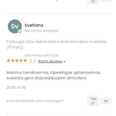
(1)
Sv
Svetlana
Patvirtintas vartotojas
✔
Paslauga: Kūno liekninantis ir limfodrenažinis masažas
(10 kartų)
Patvirtintas vartotojas
5.0
Rodyti daugiau
Malonus bendravimas, rūpestingas aptarnavimas,
sudaryta gera atsipalaiduojanti atmosfera
2025-11-06
Taip
Ar šis komentaras Jums naudingas?
Ne
(1)