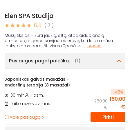
Elen SPA Studija
5.0
( 7 )
Mūsų tikslas – kurti jaukią, šiltą, atpalaiduojančią
atmosferą ir geros savijautos erdvę, kuri leistų mūsų
lankytojams pamiršti visus rūpesčius.
...
DAUGIAU
Paslaugos pagal paiešką:
(1)
Japoniškas galvos masažas –
endorfinų terapija (8 masažai)
-
42
%
30 min.
1 asm.
160,00
280,00
Laiko rezervavimas
€
€
Pirkti
Apie paslaugą