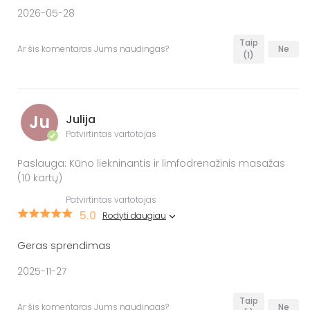
2026-05-28
Taip
Ar šis komentaras Jums naudingas?
Ne
(1)
Ju
Julija
Patvirtintas vartotojas
✔
Paslauga: Kūno liekninantis ir limfodrenažinis masažas
(10 kartų)
Patvirtintas vartotojas
5.0
Rodyti daugiau
Geras sprendimas
2025-11-27
Taip
Ar šis komentaras Jums naudingas?
Ne