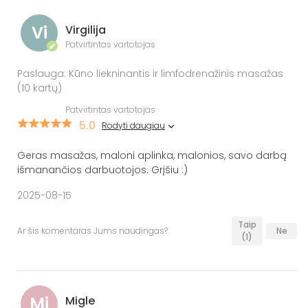
Vi
Virgilija
Patvirtintas vartotojas
✔
Paslauga: Kūno liekninantis ir limfodrenažinis masažas
(10 kartų)
Patvirtintas vartotojas
5.0
Rodyti daugiau
Geras masažas, maloni aplinka, malonios, savo darbą
išmanančios darbuotojos. Grįšiu :)
2025-08-15
Taip
Ar šis komentaras Jums naudingas?
Ne
(1)
Mi
Migle