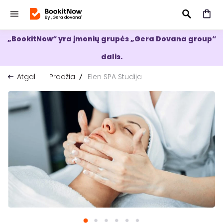
„BookitNow“ yra įmonių grupės „Gera Dovana group“
IEŠKOTI
dalis.
Atgal
Pradžia
Elen SPA Studija