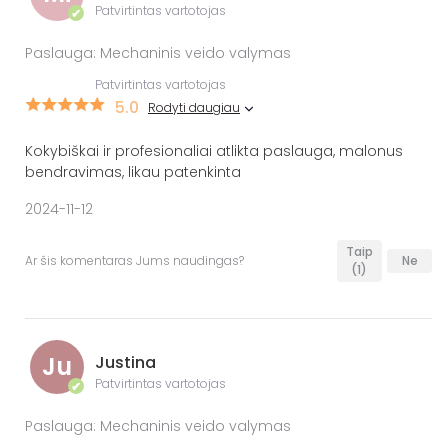
Patvirtintas vartotojas
✔
Paslauga: Mechaninis veido valymas
Patvirtintas vartotojas
5.0
Rodyti daugiau
Kokybiškai ir profesionaliai atlikta paslauga, malonus
bendravimas, likau patenkinta
2024-11-12
Taip
Ar šis komentaras Jums naudingas?
Ne
(1)
Ju
Justina
Patvirtintas vartotojas
✔
Paslauga: Mechaninis veido valymas