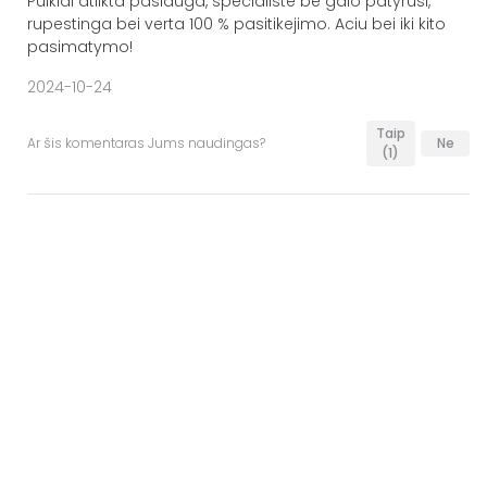
Puikiai atlikta paslauga, specialiste be galo patyrusi,
rupestinga bei verta 100 % pasitikejimo. Aciu bei iki kito
pasimatymo!
2024-10-24
Taip
Ar šis komentaras Jums naudingas?
Ne
(1)