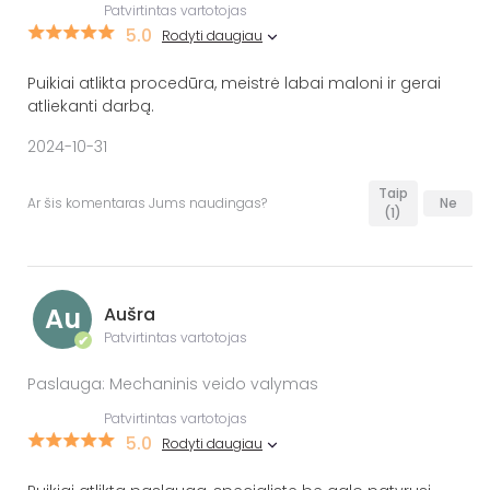
Patvirtintas vartotojas
5.0
Rodyti daugiau
Puikiai atlikta procedūra, meistrė labai maloni ir gerai
atliekanti darbą.
2024-10-31
Taip
Ar šis komentaras Jums naudingas?
Ne
(1)
Au
Aušra
Patvirtintas vartotojas
✔
Paslauga: Mechaninis veido valymas
Patvirtintas vartotojas
5.0
Rodyti daugiau