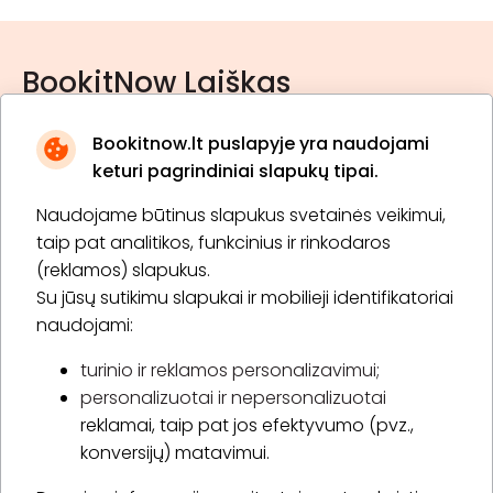
BookitNow Laiškas
Bookitnow.lt puslapyje yra naudojami
keturi pagrindiniai slapukų tipai.
Naudojame būtinus slapukus svetainės veikimui,
* Susipažinau su
privatumo politika
taip pat analitikos, funkcinius ir rinkodaros
(reklamos) slapukus.
Su jūsų sutikimu slapukai ir mobilieji identifikatoriai
Prenumeruoti
naudojami:
turinio ir reklamos personalizavimui;
personalizuotai ir nepersonalizuotai
Apie „BookitNow“
reklamai, taip pat jos efektyvumo (pvz.,
konversijų) matavimui.
Informacija