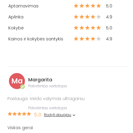
Aptarnavimas
5.0
Aplinka
4.9
Kokybė
5.0
Kainos ir kokybės santykis
4.9
Ma
Margarita
Patvirtintas vartotojas
✔
Paslauga: Veido valymas ultragarsu
Patvirtintas vartotojas
5.0
Rodyti daugiau
Viskas gerai