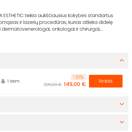
ERA ESTHETIC teikia aukščiausius kokybės standartus
ąsias ir lazerių procedūras, kurias atlieka didelę
jai dermatovenerologai, onkologai ir chirurgai,
...
-
27
%
Rinktis
1 asm.
149,00 €
205,00 €