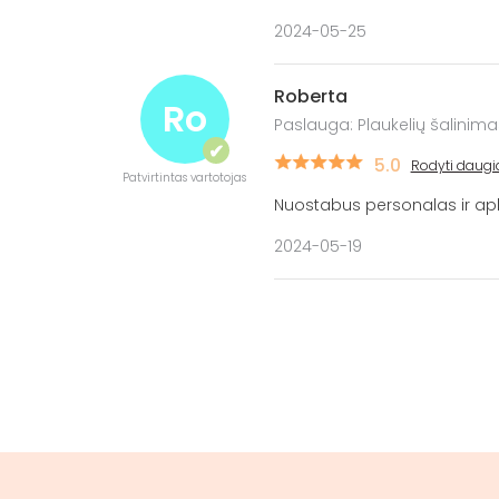
2024-05-25
Roberta
Ro
Paslauga: Plaukelių šalinima
✔
5.0
Rodyti daugi
Patvirtintas vartotojas
Nuostabus personalas ir apl
2024-05-19