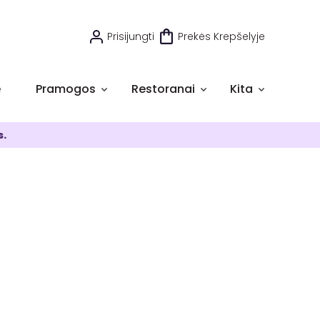
Prisijungti
Prekės Krepšelyje
e
Pramogos
Restoranai
Kita
s.