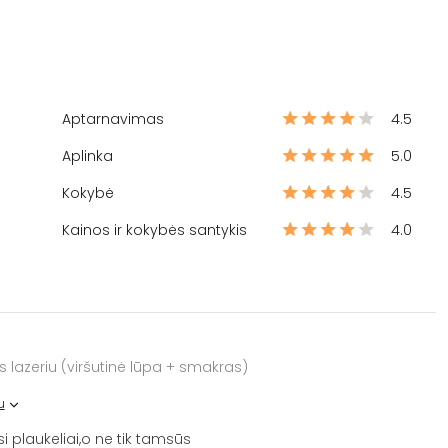
Aptarnavimas
4.5
Aplinka
5.0
Kokybė
4.5
Kainos ir kokybės santykis
4.0
s lazeriu (viršutinė lūpa + smakras)
u
si plaukeliai,o ne tik tamsūs