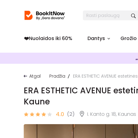
❤️️Nuolaidos iki 60%
Dantys
Grožio
„
Atgal
Pradžia
ERA ESTHETIC AVENUE estetinės 
ERA ESTHETIC AVENUE estetin
Kaune
4.0
(2)
I. Kanto g. 18, Kaunas