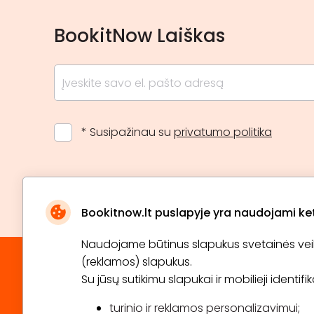
BookitNow Laiškas
* Susipažinau su
privatumo politika
Bookitnow.lt puslapyje yra naudojami ketu
Naudojame būtinus slapukus svetainės veikim
(reklamos) slapukus.
Su jūsų sutikimu slapukai ir mobilieji identif
turinio ir reklamos personalizavimui;