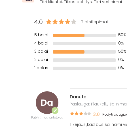
Tikri klientai. Tikros patirtys. Tikri vertinimai
4.0
2 atsiliepimai
5 balai
50%
4 balai
0%
3 balai
50%
2 balai
0%
1 balas
0%
Danutė
Da
Paslauga: Plaukelių šalinima
✔
3.0
Rodyti daugia
Patvirtintas vartotojas
Tikėjausi,kad bus šalinami vi