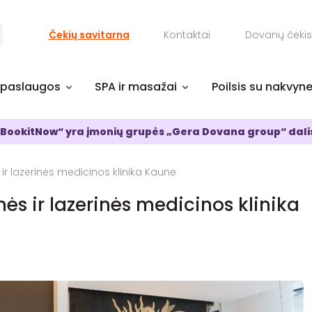
Čekių savitarna
Kontaktai
Dovanų čekis
 paslaugos
SPA ir masažai
Poilsis su nakvyn
BookitNow“ yra įmonių grupės „Gera Dovana group“ dali
ir lazerinės medicinos klinika Kaune
ės ir lazerinės medicinos klinika