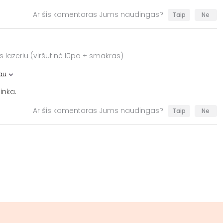
Ar šis komentaras Jums naudingas?
Taip
Ne
s lazeriu (viršutinė lūpa + smakras)
au
inka.
Ar šis komentaras Jums naudingas?
Taip
Ne