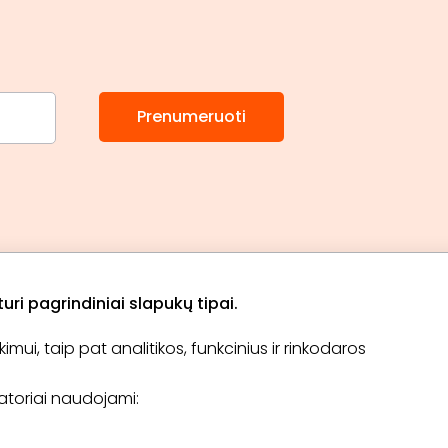
Prenumeruoti
ri pagrindiniai slapukų tipai.
ui, taip pat analitikos, funkcinius ir rinkodaros
Apie „BookitNow“
Informacija
ikatoriai naudojami:
TINKLARAŠTIS
El. čekis
Tapti partneriu
D.U.K