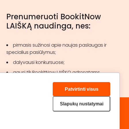
Prenumeruoti BookitNow
LAIŠKĄ naudinga, nes:
pirmasis sužinosi apie naujas paslaugas ir
specialius pasiūlymus;
dalyvausi konkursuose;
gausi tik BookitNow LAIŠKO adresatams
skirtas akcijas.
Patvirtinti visus
Slapukų nustatymai
„GERA DOVANA“ GRUPĖ
DRAUGAUKIME:
geradovana.lt
superprezenty.pl