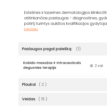
Estetinės ir lazerinės dermatologijos klinika 
atitinkančias paslaugas - diagnostines, gydom
patirtį turintys aukštos kvalifikacijos gydyto
DAUGIAU
Paslaugos pagal paiešką:
(1)
Kobido masažas ir Intraceuticals
2 val.
deguonies terapija
Plaukai
( 2 )
Veidas
( 15 )