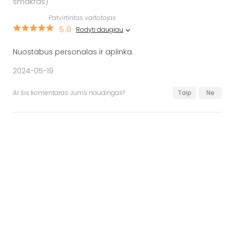
smakras)
Patvirtintas vartotojas
5.0
Rodyti daugiau
Nuostabus personalas ir aplinka.
2024-05-19
Ar šis komentaras Jums naudingas?
Taip
Ne