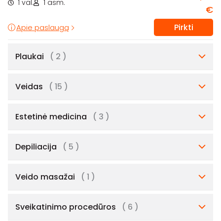
1 val.
1 asm.
€
Pirkti
Apie paslaugą
Plaukai
( 2 )
Veidas
( 15 )
Estetinė medicina
( 3 )
Depiliacija
( 5 )
Veido masažai
( 1 )
Sveikatinimo procedūros
( 6 )