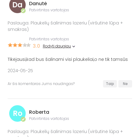
Da
Danutė
Patvirtintas vartotojas
✔
Paslauga: Plaukelių šalinimas lazeriu (viršutinė lūpa +
smakras)
Patvirtintas vartotojas
3.0
Rodyti daugiau
Tikėjausi,kad bus šalinami visi plaukeliai,o ne tik tamsūs
2024-05-25
Ar šis komentaras Jums naudingas?
Taip
Ne
Ro
Roberta
Patvirtintas vartotojas
✔
Paslauga: Plaukelių šalinimas lazeriu (viršutinė lūpa +