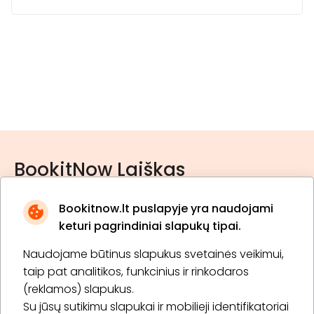
BookitNow Laiškas
Bookitnow.lt puslapyje yra naudojami
keturi pagrindiniai slapukų tipai.
Naudojame būtinus slapukus svetainės veikimui,
* Susipažinau su
privatumo politika
taip pat analitikos, funkcinius ir rinkodaros
(reklamos) slapukus.
Su jūsų sutikimu slapukai ir mobilieji identifikatoriai
Prenumeruoti