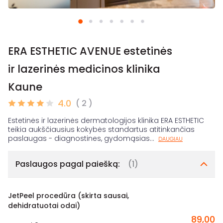
ERA ESTHETIC AVENUE estetinės
ir lazerinės medicinos klinika
Kaune
4.0
( 2 )
Estetinės ir lazerinės dermatologijos klinika ERA ESTHETIC
teikia aukščiausius kokybės standartus atitinkančias
paslaugas - diagnostines, gydomąsias
...
DAUGIAU
Paslaugos pagal paiešką:
(1)
JetPeel procedūra (skirta sausai,
dehidratuotai odai)
89,00