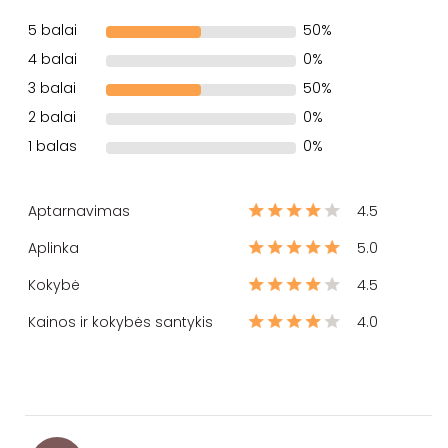
5 balai
50%
4 balai
0%
3 balai
50%
2 balai
0%
1 balas
0%
Aptarnavimas
4.5
Aplinka
5.0
Kokybė
4.5
Kainos ir kokybės santykis
4.0