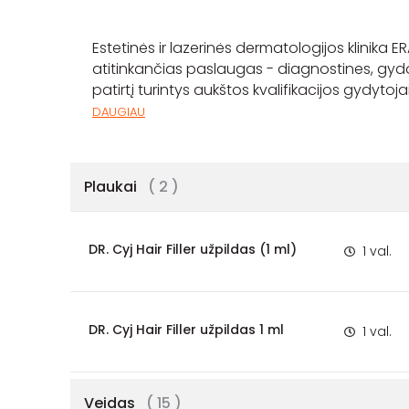
Estetinės ir lazerinės dermatologijos klinika 
atitinkančias paslaugas - diagnostines, gydom
patirtį turintys aukštos kvalifikacijos gydyto
DAUGIAU
Plaukai
( 2 )
DR. Cyj Hair Filler užpildas (1 ml)
1 val.
DR. Cyj Hair Filler užpildas 1 ml
1 val.
Veidas
( 15 )