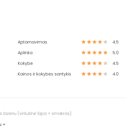
Aptarnavimas
4.5
Aplinka
5.0
Kokybė
4.5
Kainos ir kokybės santykis
4.0
s lazeriu (viršutinė lūpa + smakras)
u