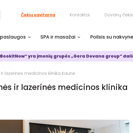
Čekių savitarna
Kontaktai
Dovanų čekis
 paslaugos
SPA ir masažai
Poilsis su nakvyn
BookitNow“ yra įmonių grupės „Gera Dovana group“ dali
ir lazerinės medicinos klinika Kaune
ės ir lazerinės medicinos klinika