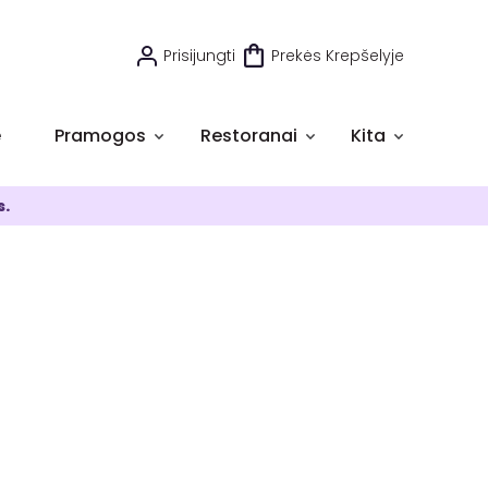
Prisijungti
Prekės Krepšelyje
e
Pramogos
Restoranai
Kita
s.