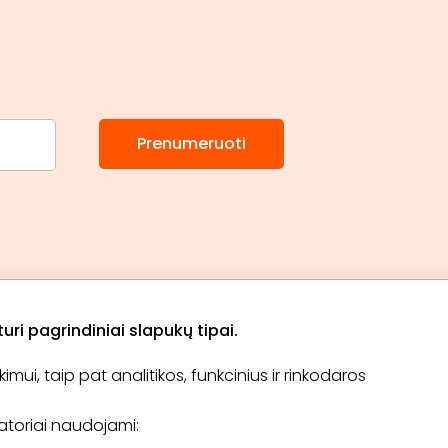
Prenumeruoti
ri pagrindiniai slapukų tipai.
ui, taip pat analitikos, funkcinius ir rinkodaros
Apie „BookitNow“
Informacija
ikatoriai naudojami:
TINKLARAŠTIS
El. čekis