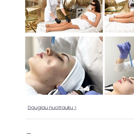
Daugiau nuotraukų >