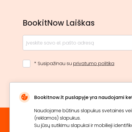
BookitNow Laiškas
* Susipažinau su
privatumo politika
Bookitnow.lt puslapyje yra naudojami ketu
Naudojame būtinus slapukus svetainės veikim
(reklamos) slapukus.
Su jūsų sutikimu slapukai ir mobilieji identif