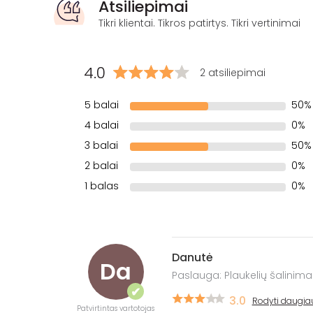
Atsiliepimai
Tikri klientai. Tikros patirtys. Tikri vertinimai
4.0
2 atsiliepimai
5 balai
50%
4 balai
0%
3 balai
50%
2 balai
0%
1 balas
0%
Danutė
Da
Paslauga: Plaukelių šalinima
✔
3.0
Rodyti daugia
Patvirtintas vartotojas