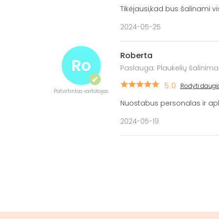
Tikėjausi,kad bus šalinami vi
2024-05-25
Roberta
Ro
Paslauga: Plaukelių šalinima
✔
5.0
Rodyti daugi
Patvirtintas vartotojas
Nuostabus personalas ir apl
2024-05-19