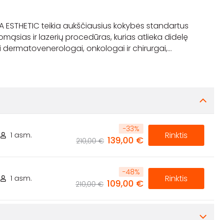
ERA ESTHETIC teikia aukščiausius kokybės standartus
ąsias ir lazerių procedūras, kurias atlieka didelę
jai dermatovenerologai, onkologai ir chirurgai,
...
-
33
%
Rinktis
1 asm.
139,00 €
210,00 €
-
48
%
Rinktis
1 asm.
109,00 €
210,00 €