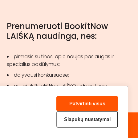
Prenumeruoti BookitNow
LAIŠKĄ naudinga, nes:
pirmasis sužinosi apie naujas paslaugas ir
specialius pasiūlymus;
dalyvausi konkursuose;
gausi tik BookitNow LAIŠKO adresatams
skirtas akcijas.
Patvirtinti visus
Slapukų nustatymai
„GERA DOVANA“ GRUPĖ
DRAUGAUKIME:
geradovana.lt