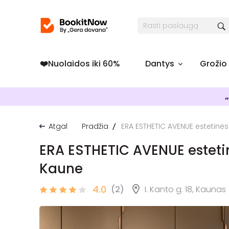
❤️️Nuolaidos iki 60%
Dantys
Grožio
„
Atgal
Pradžia
ERA ESTHETIC AVENUE estetinės 
ERA ESTHETIC AVENUE estetin
Kaune
4.0
(2)
I. Kanto g. 18, Kaunas