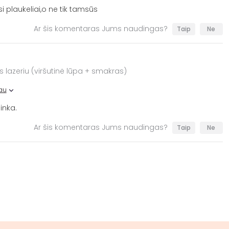
si plaukeliai,o ne tik tamsūs
Ar šis komentaras Jums naudingas?
Taip
Ne
s lazeriu (viršutinė lūpa + smakras)
au
inka.
Ar šis komentaras Jums naudingas?
Taip
Ne