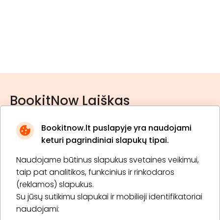
BookitNow Laiškas
Bookitnow.lt puslapyje yra naudojami
keturi pagrindiniai slapukų tipai.
Naudojame būtinus slapukus svetainės veikimui,
* Susipažinau su
privatumo politika
taip pat analitikos, funkcinius ir rinkodaros
(reklamos) slapukus.
Su jūsų sutikimu slapukai ir mobilieji identifikatoriai
Prenumeruoti
naudojami: