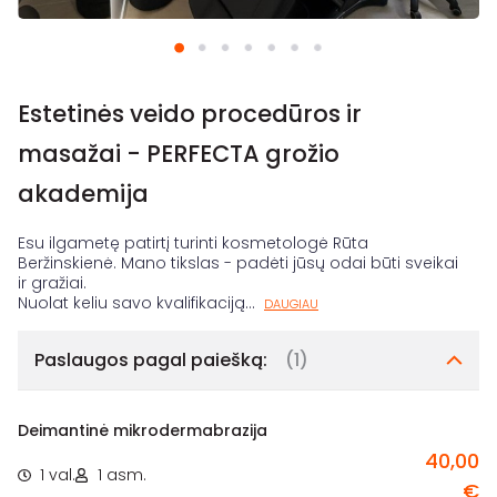
Estetinės veido procedūros ir
masažai - PERFECTA grožio
akademija
Esu ilgametę patirtį turinti kosmetologė Rūta
Beržinskienė. Mano tikslas - padėti jūsų odai būti sveikai
ir gražiai.
Nuolat keliu savo kvalifikaciją
...
DAUGIAU
Paslaugos pagal paiešką:
(1)
Deimantinė mikrodermabrazija
40,00
1 val.
1 asm.
€