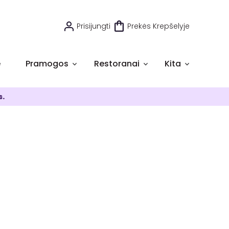
Prisijungti
Prekės Krepšelyje
e
Pramogos
Restoranai
Kita
s.