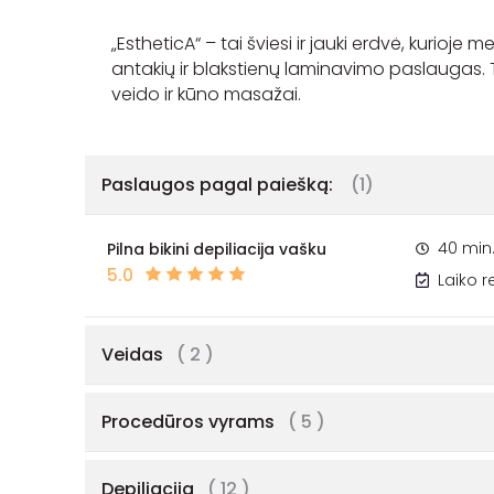
„EstheticA“ – tai šviesi ir jauki erdvė, kurioje 
antakių ir blakstienų laminavimo paslaugas. T
Paslaugos pagal paiešką:
(1)
40 min
Pilna bikini depiliacija vašku
5.0
Laiko 
Veidas
( 2 )
Procedūros vyrams
( 5 )
Depiliacija
( 12 )