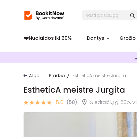
❤️️Nuolaidos iki 60%
Dantys
Grožio
„
Atgal
Pradžia
EstheticA meistrė Jurgita
EstheticA meistrė Jurgita
5.0
(58)
Giedraičių g. 60b, Vi