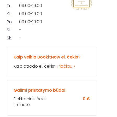
Tr.
09:00-19:00
Kt.
09:00-19:00
Pn.
09:00-19:00
Št.
-
Sk.
-
Kaip veikia BookitNow el. čekis?
Kaip atrodo el. čekis?
Plačiau
Galimi pristatymo būdai
Elektroninis čekis
0 €
1 minutė