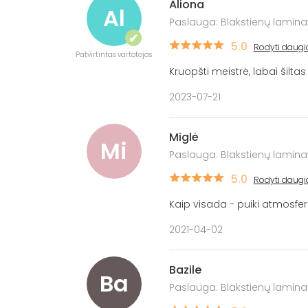
Aliona
Al
Paslauga: Blakstienų lamin
✔
5.0
Rodyti daugi
Patvirtintas vartotojas
Kruopšti meistrė, labai šilta
2023-07-21
Miglė
Mi
Paslauga: Blakstienų lamin
5.0
Rodyti daugi
Kaip visada - puiki atmosfera 
2021-04-02
Bazile
Ba
Paslauga: Blakstienų lamin