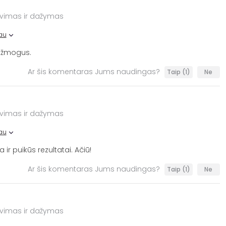
avimas ir dažymas
au
s žmogus.
Ar šis komentaras Jums naudingas?
Taip
(1)
Ne
avimas ir dažymas
au
ir puikūs rezultatai. Ačiū!
Ar šis komentaras Jums naudingas?
Taip
(1)
Ne
avimas ir dažymas