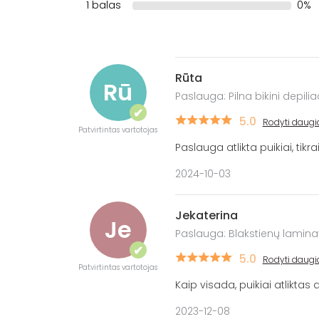
1 balas
0%
Rūta
Rū
Paslauga: Pilna bikini depili
✔
5.0
Rodyti daugi
Patvirtintas vartotojas
Paslauga atlikta puikiai, tikr
2024-10-03
Jekaterina
Je
Paslauga: Blakstienų lamin
✔
5.0
Rodyti daugi
Patvirtintas vartotojas
Kaip visada, puikiai atliktas
2023-12-08