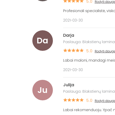
5.0
Rodyti daugi
Profesionali specialistė, viska
2021-03-30
Darja
Da
Paslauga: Blakstienų lamin
5.0
Rodyti daugi
Labai maloni, mandagi meistrė
2021-03-30
Julija
Ju
Paslauga: Blakstienų lamin
5.0
Rodyti daugi
Labai rekomenduoju. Ypač ma