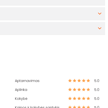
Aptarnavimas
5.0
Aplinka
5.0
Kokybė
5.0
Kainos ir kokybės santykis
5.0