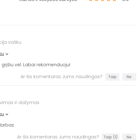
acija vašku
au
ai grįšiu vėl. Labai rekomenduoju!
Ar šis komentaras Jums naudingas?
Taip
Ne
avimas ir dažymas
au
 darbas
Ar šis komentaras Jums naudingas?
Taip
(1)
Ne