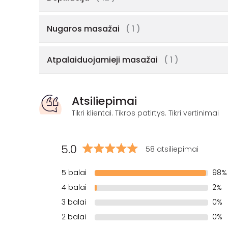
Nugaros masažai
( 1 )
Atpalaiduojamieji masažai
( 1 )
Atsiliepimai
Tikri klientai. Tikros patirtys. Tikri vertinimai
5.0
58 atsiliepimai
5 balai
98%
4 balai
2%
3 balai
0%
2 balai
0%