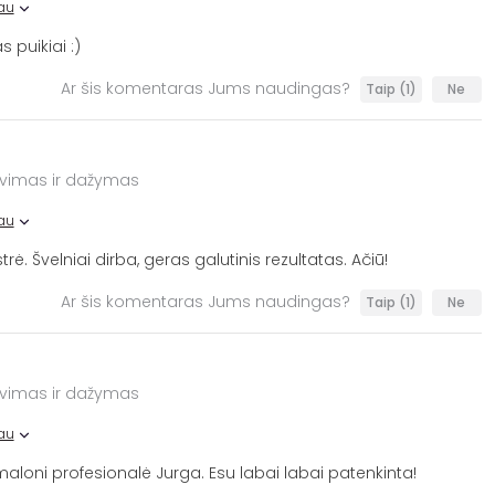
au
s puikiai :)
Ar šis komentaras Jums naudingas?
Taip
(1)
Ne
avimas ir dažymas
au
. Švelniai dirba, geras galutinis rezultatas. Ačiū!
Ar šis komentaras Jums naudingas?
Taip
(1)
Ne
avimas ir dažymas
au
loni profesionalė Jurga. Esu labai labai patenkinta!