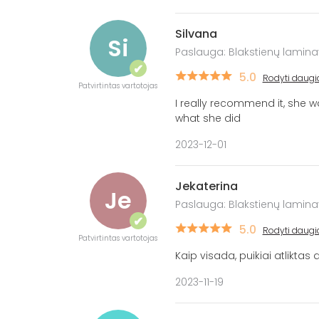
Silvana
Si
Paslauga: Blakstienų lamin
✔
5.0
Rodyti daugi
Patvirtintas vartotojas
I really recommend it, she w
what she did
2023-12-01
Jekaterina
Je
Paslauga: Blakstienų lamin
✔
5.0
Rodyti daugi
Patvirtintas vartotojas
Kaip visada, puikiai atliktas
2023-11-19