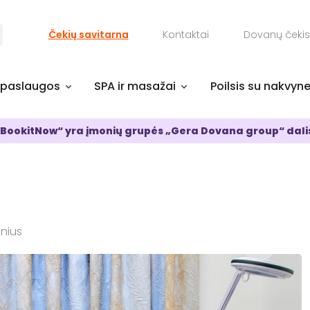
Čekių savitarna
Kontaktai
Dovanų čekis
 paslaugos
SPA ir masažai
Poilsis su nakvyn
BookitNow“ yra įmonių grupės „Gera Dovana group“ dali
lnius