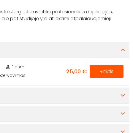
meistrė Jurga Jums atliks profesionalias depiliacijos,
aip pat studijoje yra atliekami atpalaiduojamieji
.
1 asm.
25,00 €
Rinktis
rezervavimas