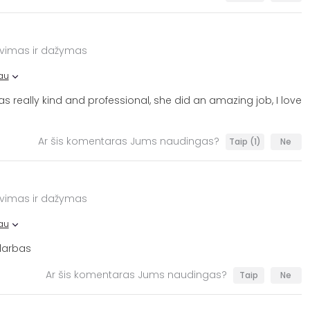
avimas ir dažymas
au
as really kind and professional, she did an amazing job, I love
Ar šis komentaras Jums naudingas?
Taip
(1)
Ne
avimas ir dažymas
au
 darbas
Ar šis komentaras Jums naudingas?
Taip
Ne