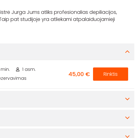
meistrė Jurga Jums atliks profesionalias depiliacijos,
aip pat studijoje yra atliekami atpalaiduojamieji
0 min.
1 asm.
45,00 €
Rinktis
rezervavimas