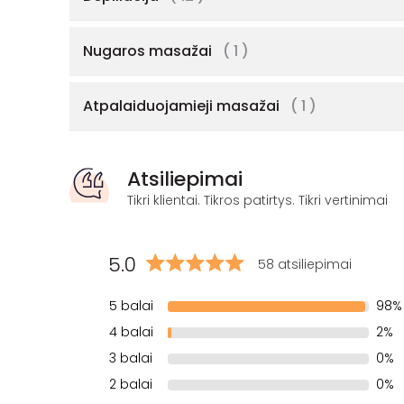
Nugaros masažai
( 1 )
Atpalaiduojamieji masažai
( 1 )
Atsiliepimai
Tikri klientai. Tikros patirtys. Tikri vertinimai
5.0
58 atsiliepimai
5 balai
98%
4 balai
2%
3 balai
0%
2 balai
0%