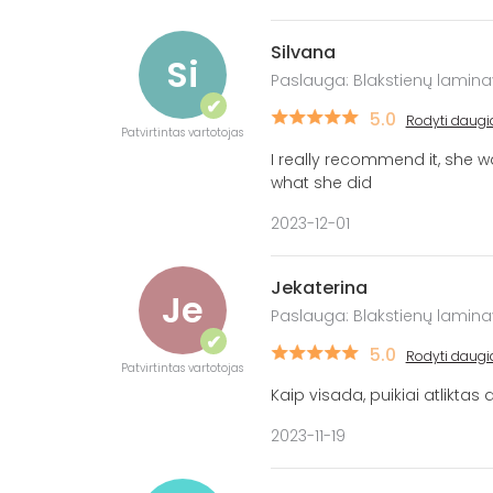
Silvana
Si
Paslauga: Blakstienų lamin
✔
5.0
Rodyti daugi
Patvirtintas vartotojas
I really recommend it, she w
what she did
2023-12-01
Jekaterina
Je
Paslauga: Blakstienų lamin
✔
5.0
Rodyti daugi
Patvirtintas vartotojas
Kaip visada, puikiai atliktas
2023-11-19