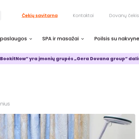
Čekių savitarna
Kontaktai
Dovanų čekis
 paslaugos
SPA ir masažai
Poilsis su nakvyn
BookitNow“ yra įmonių grupės „Gera Dovana group“ dali
lnius