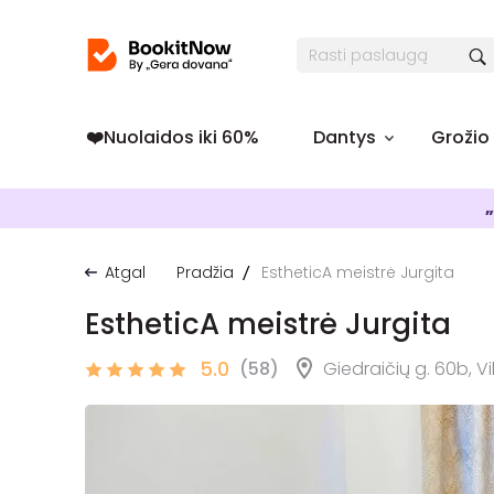
❤️️Nuolaidos iki 60%
Dantys
Grožio
„
Atgal
Pradžia
EstheticA meistrė Jurgita
EstheticA meistrė Jurgita
5.0
(58)
Giedraičių g. 60b, Vi