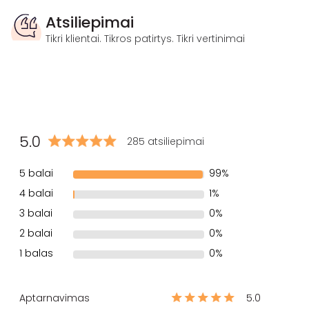
Atsiliepimai
Tikri klientai. Tikros patirtys. Tikri vertinimai
5.0
285 atsiliepimai
5 balai
99%
4 balai
1%
3 balai
0%
2 balai
0%
1 balas
0%
Aptarnavimas
5.0