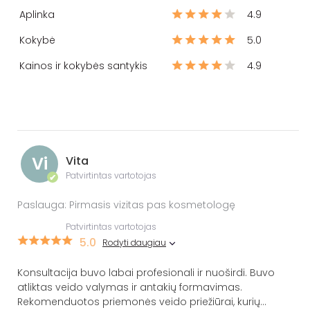
Aplinka
4.9
Kokybė
5.0
Kainos ir kokybės santykis
4.9
Vi
Vita
Patvirtintas vartotojas
✔
Paslauga: Pirmasis vizitas pas kosmetologę
Patvirtintas vartotojas
5.0
Rodyti daugiau
Konsultacija buvo labai profesionali ir nuoširdi. Buvo
atliktas veido valymas ir antakių formavimas.
Rekomenduotos priemonės veido priežiūrai, kurių
...