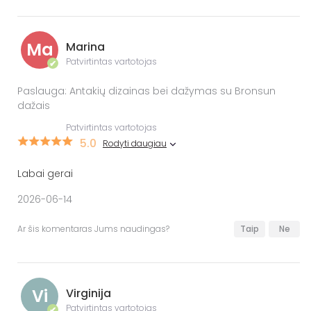
Ma
Marina
Patvirtintas vartotojas
✔
Paslauga: Antakių dizainas bei dažymas su Bronsun
dažais
Patvirtintas vartotojas
5.0
Rodyti daugiau
Labai gerai
2026-06-14
Ar šis komentaras Jums naudingas?
Taip
Ne
Vi
Virginija
Patvirtintas vartotojas
✔