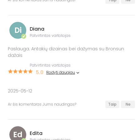
Di
Diana
Patvirtintas vartotojas
✔
Paslauga: Antakių dizainas bei dažymas su Bronsun
dažais
Patvirtintas vartotojas
5.0
Rodyti daugiau
2025-05-12
Ar šis komentaras Jums naudingas?
Taip
Ne
Ed
Edita
Patvirtintas vartotojas