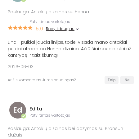
Paslauga: Antakių dizainas su Henna
Patvirtintas vartotojas
5.0
Rodyti daugiau
Lina - puikiai jaučia linijas, todėl visada mano antakiai
puikiai atrodo po Henna dizaino. Ačiū šiai specialistei už
kantrybę ir taktiškumą!
2026-06-03
Ar šis komentaras Jums naudingas?
Taip
Ne
Ed
Edita
Patvirtintas vartotojas
✔
Paslauga: Antakių dizainas bei dažymas su Bronsun
dažais