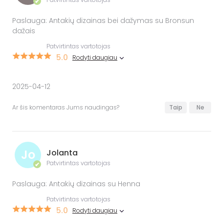
✔
Paslauga: Antakių dizainas bei dažymas su Bronsun
dažais
Patvirtintas vartotojas
5.0
Rodyti daugiau
2025-04-12
Ar šis komentaras Jums naudingas?
Taip
Ne
Jo
Jolanta
Patvirtintas vartotojas
✔
Paslauga: Antakių dizainas su Henna
Patvirtintas vartotojas
5.0
Rodyti daugiau