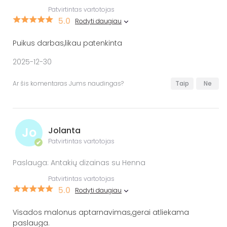
Patvirtintas vartotojas
5.0
Rodyti daugiau
Puikus darbas,likau patenkinta
2025-12-30
Ar šis komentaras Jums naudingas?
Taip
Ne
Jo
Jolanta
Patvirtintas vartotojas
✔
Paslauga: Antakių dizainas su Henna
Patvirtintas vartotojas
5.0
Rodyti daugiau
Visados malonus aptarnavimas,gerai atliekama
paslauga.