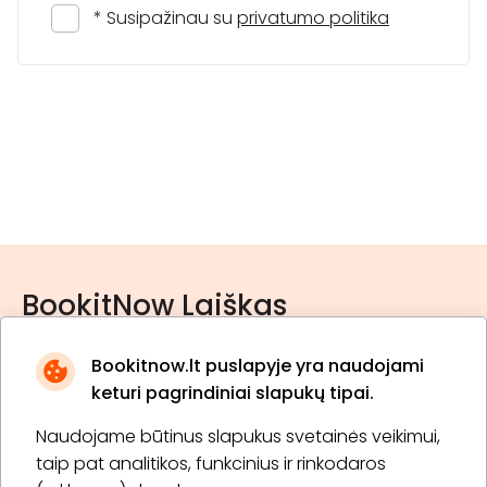
* Susipažinau su
privatumo politika
BookitNow Laiškas
Bookitnow.lt puslapyje yra naudojami
keturi pagrindiniai slapukų tipai.
Naudojame būtinus slapukus svetainės veikimui,
* Susipažinau su
privatumo politika
taip pat analitikos, funkcinius ir rinkodaros