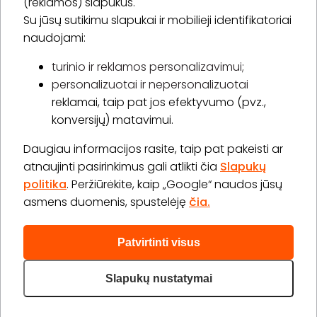
(reklamos) slapukus.
Su jūsų sutikimu slapukai ir mobilieji identifikatoriai
Prenumeruoti
naudojami:
turinio ir reklamos personalizavimui;
personalizuotai ir nepersonalizuotai
Apie „BookitNow“
reklamai, taip pat jos efektyvumo (pvz.,
konversijų) matavimui.
Informacija
Daugiau informacijos rasite, taip pat pakeisti ar
„GERA DOVANA“ GRUPĖ
atnaujinti pasirinkimus gali atlikti čia
Slapukų
politika
. Peržiūrėkite, kaip „Google“ naudos jūsų
asmens duomenis, spustelėję
čia.
Patvirtinti visus
2026 © Visos teisės saugomos info@bookitnow.lt, +370
645 03 111
Slapukų nustatymai
Privatumo politika
Svetainės medis
|