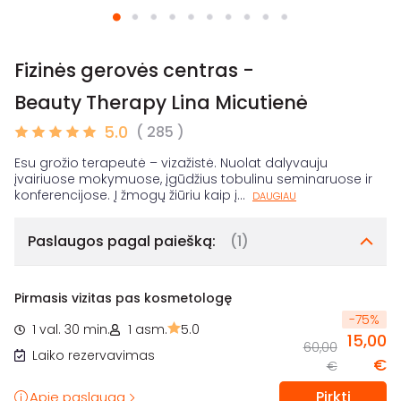
Fizinės gerovės centras -
Beauty Therapy Lina Micutienė
5.0
( 285 )
Esu grožio terapeutė – vizažistė. Nuolat dalyvauju
įvairiuose mokymuose, įgūdžius tobulinu seminaruose ir
konferencijose. Į žmogų žiūriu kaip į
...
DAUGIAU
Paslaugos pagal paiešką:
(1)
Pirmasis vizitas pas kosmetologę
-
75
%
1 val. 30 min.
1 asm.
5.0
15,00
60,00
Laiko rezervavimas
€
€
Pirkti
Apie paslaugą