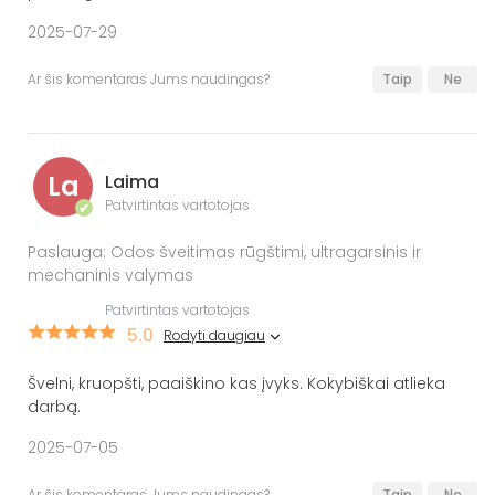
2025-07-29
Ar šis komentaras Jums naudingas?
Taip
Ne
La
Laima
Patvirtintas vartotojas
✔
Paslauga: Odos šveitimas rūgštimi, ultragarsinis ir
mechaninis valymas
Patvirtintas vartotojas
5.0
Rodyti daugiau
Švelni, kruopšti, paaiškino kas įvyks. Kokybiškai atlieka
darbą.
2025-07-05
Ar šis komentaras Jums naudingas?
Taip
Ne