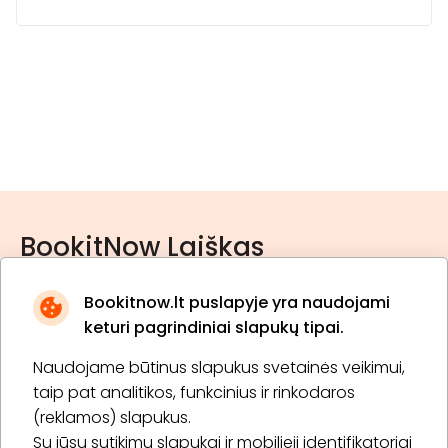
BookitNow Laiškas
Bookitnow.lt puslapyje yra naudojami
keturi pagrindiniai slapukų tipai.
Naudojame būtinus slapukus svetainės veikimui,
* Susipažinau su
privatumo politika
taip pat analitikos, funkcinius ir rinkodaros
(reklamos) slapukus.
Su jūsų sutikimu slapukai ir mobilieji identifikatoriai
Prenumeruoti