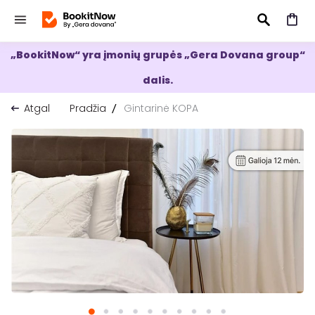
„BookitNow“ yra įmonių grupės „Gera Dovana group“
IEŠKOTI
dalis.
Atgal
Pradžia
Gintarinė KOPA