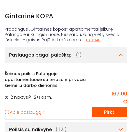
Gintarinė KOPA
Prabangūs „Gintarinės kopos“ apartamentai įsikūrę
Palangoje ir Kunigiškiuose. Nesvarbu, kurią vietą svečiai
išsirinks, – gaivus Pajūrio krašto oras
...
DAUGIAU
Paslaugos pagal paiešką:
(1)
Šeimos poilsis Palangoje
apartamentuose su terasa ir privačiu
kiemeliu darbo dienomis
167,00
2 naktys
2+1 asm.
€
Pirkti
Apie paslaugą
Poilsis su nakvyne
( 12 )