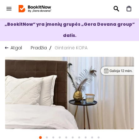
„BookitNow“ yra įmonių grupės „Gera Dovana group“
IEŠKOTI
dalis.
Atgal
Pradžia
Gintarinė KOPA