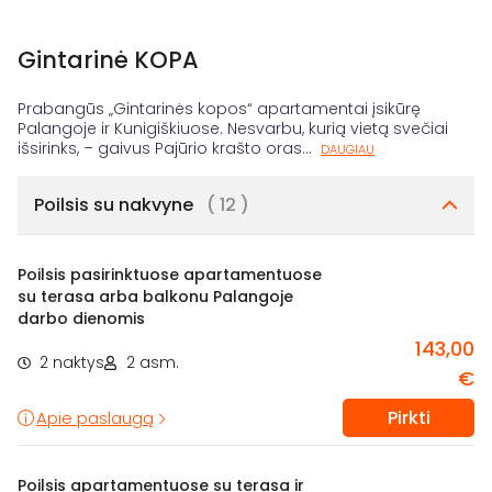
Gintarinė KOPA
Prabangūs „Gintarinės kopos“ apartamentai įsikūrę
Palangoje ir Kunigiškiuose. Nesvarbu, kurią vietą svečiai
išsirinks, – gaivus Pajūrio krašto oras
...
DAUGIAU
Poilsis su nakvyne
( 12 )
Poilsis pasirinktuose apartamentuose
su terasa arba balkonu Palangoje
darbo dienomis
143,00
2 naktys
2 asm.
€
Pirkti
Apie paslaugą
Poilsis apartamentuose su terasa ir