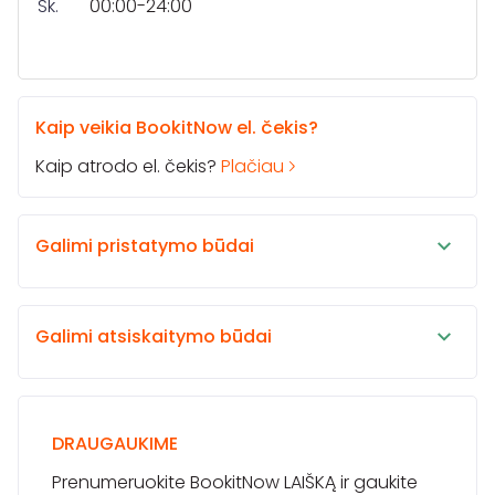
Sk.
00:00-24:00
Kaip veikia BookitNow el. čekis?
Kaip atrodo el. čekis?
Plačiau
Galimi pristatymo būdai
Galimi atsiskaitymo būdai
DRAUGAUKIME
Prenumeruokite BookitNow LAIŠKĄ ir gaukite