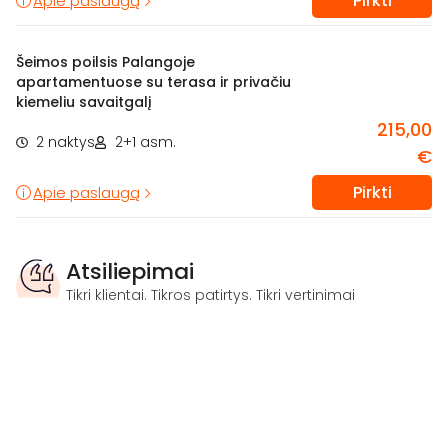
Pirkti
Apie paslaugą
Šeimos poilsis Palangoje
apartamentuose su terasa ir privačiu
kiemeliu savaitgalį
215,00
2 naktys
2+1 asm.
€
Pirkti
Apie paslaugą
Atsiliepimai
Tikri klientai. Tikros patirtys. Tikri vertinimai