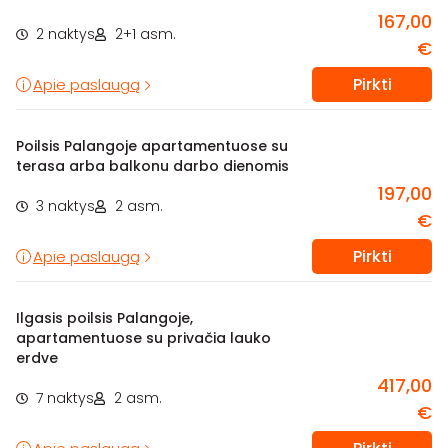
167,00
2 naktys
2+1 asm.
€
Pirkti
Apie paslaugą
Poilsis Palangoje apartamentuose su
terasa arba balkonu darbo dienomis
197,00
3 naktys
2 asm.
€
Pirkti
Apie paslaugą
Ilgasis poilsis Palangoje,
apartamentuose su privačia lauko
erdve
417,00
7 naktys
2 asm.
€