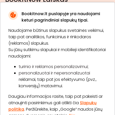
Bookitnow.lt puslapyje yra naudojami
keturi pagrindiniai slapukų tipai.
Naudojame būtinus slapukus svetainės veikimui,
* Susipažinau su
privatumo politika
taip pat analitikos, funkcinius ir rinkodaros
(reklamos) slapukus.
Su jūsų sutikimu slapukai ir mobilieji identifikatoriai
Prenumeruoti
naudojami:
turinio ir reklamos personalizavimui;
personalizuotai ir nepersonalizuotai
Apie „BookitNow“
reklamai, taip pat jos efektyvumo (pvz.,
konversijų) matavimui.
Informacija
Daugiau informacijos rasite, taip pat pakeisti ar
„GERA DOVANA“ GRUPĖ
atnaujinti pasirinkimus gali atlikti čia
Slapukų
politika
. Peržiūrėkite, kaip „Google“ naudos jūsų