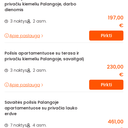
privačiu kiemeliu Palangoje, darbo
dienomis
197,00
3 naktys
2 asm.
€
Pirkti
Apie paslaugą
Poilsis apartamentuose su terasa ir
privačiu kiemeliu Palangoje, savaitgalį
230,00
3 naktys
2 asm.
€
Pirkti
Apie paslaugą
Savaitės poilsis Palangoje
apartamentuose su privačia lauko
erdve
461,00
7 naktys
4 asm.