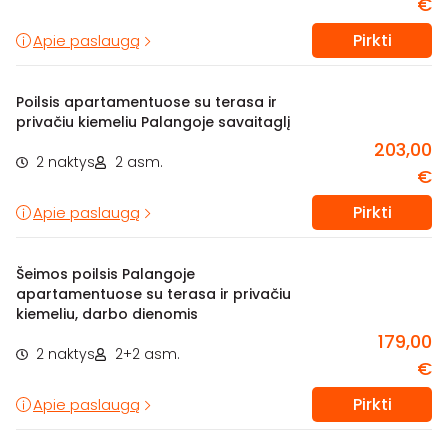
€
Pirkti
Apie paslaugą
Poilsis apartamentuose su terasa ir
privačiu kiemeliu Palangoje savaitaglį
203,00
2 naktys
2 asm.
€
Pirkti
Apie paslaugą
Šeimos poilsis Palangoje
apartamentuose su terasa ir privačiu
kiemeliu, darbo dienomis
179,00
2 naktys
2+2 asm.
€
Pirkti
Apie paslaugą