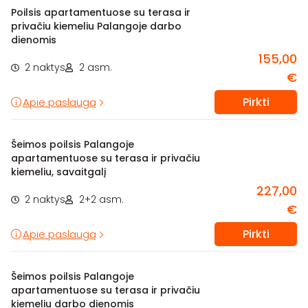
Poilsis apartamentuose su terasa ir
privačiu kiemeliu Palangoje darbo
dienomis
155,00
2 naktys
2 asm.
€
Pirkti
Apie paslaugą
Šeimos poilsis Palangoje
apartamentuose su terasa ir privačiu
kiemeliu, savaitgalį
227,00
2 naktys
2+2 asm.
€
Pirkti
Apie paslaugą
Šeimos poilsis Palangoje
apartamentuose su terasa ir privačiu
kiemeliu darbo dienomis