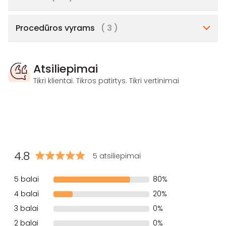
Procedūros vyrams
( 3 )
Atsiliepimai
Tikri klientai. Tikros patirtys. Tikri vertinimai
4.8
5 atsiliepimai
5 balai
80%
4 balai
20%
3 balai
0%
2 balai
0%