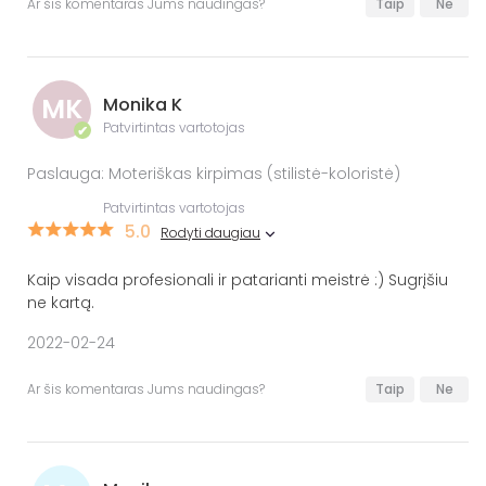
Ar šis komentaras Jums naudingas?
Taip
Ne
MK
Monika K
Patvirtintas vartotojas
✔
Paslauga: Moteriškas kirpimas (stilistė-koloristė)
Patvirtintas vartotojas
5.0
Rodyti daugiau
Kaip visada profesionali ir patarianti meistrė :) Sugrįšiu
ne kartą.
2022-02-24
Ar šis komentaras Jums naudingas?
Taip
Ne