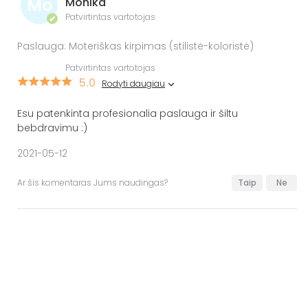
Mo
Monika
Patvirtintas vartotojas
✔
Paslauga: Moteriškas kirpimas (stilistė-koloristė)
Patvirtintas vartotojas
5.0
Rodyti daugiau
Esu patenkinta profesionalia paslauga ir šiltu
bebdravimu :)
2021-05-12
Ar šis komentaras Jums naudingas?
Taip
Ne