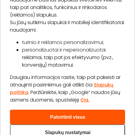
* Susipažinau su
privatumo politika
taip pat analitikos, funkcinius ir rinkodaros
(reklamos) slapukus.
Su jūsų sutikimu slapukai ir mobilieji identifikatoriai
Prenumeruoti
naudojami:
turinio ir reklamos personalizavimui;
personalizuotai ir nepersonalizuotai
Apie „BookitNow“
reklamai, taip pat jos efektyvumo (pvz.,
konversijų) matavimui.
Informacija
Daugiau informacijos rasite, taip pat pakeisti ar
„GERA DOVANA“ GRUPĖ
atnaujinti pasirinkimus gali atlikti čia
Slapukų
politika
. Peržiūrėkite, kaip „Google“ naudos jūsų
asmens duomenis, spustelėję
čia.
Patvirtinti visus
2026 © Visos teisės saugomos info@bookitnow.lt, +370
645 03 111
Slapukų nustatymai