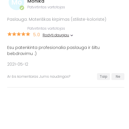
Mo
Monika
Patvirtintas vartotojas
✔
Paslauga: Moteriškas kirpimas (stilistė-koloristė)
Patvirtintas vartotojas
5.0
Rodyti daugiau
Esu patenkinta profesionalia paslauga ir šiltu
bebdravimu :)
2021-05-12
Ar šis komentaras Jums naudingas?
Taip
Ne