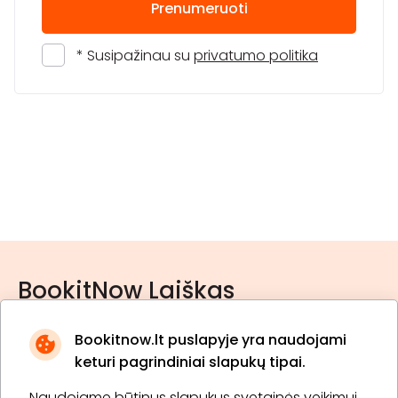
Prenumeruoti
* Susipažinau su
privatumo politika
BookitNow Laiškas
Bookitnow.lt puslapyje yra naudojami
keturi pagrindiniai slapukų tipai.
Naudojame būtinus slapukus svetainės veikimui,