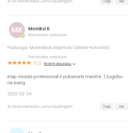
Ar šis komentaras Jums naudingas?
Taip
Ne
MK
Monika K
Patvirtintas vartotojas
✔
Paslauga: Moteriškas kirpimas (stilistė-koloristė)
Patvirtintas vartotojas
5.0
Rodyti daugiau
Kaip visada profesionali ir patarianti meistrė :) Sugrįšiu
ne kartą.
2022-02-24
Ar šis komentaras Jums naudingas?
Taip
Ne