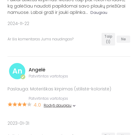
ką galėčiau naudoti papildomai savo plaukų priežiūrai
namuose. Labai graži ir jauki aplinka
...
Daugiau
2024-11-22
Taip
Ar šis komentaras Jums naudingas?
Ne
(1)
An
Angelė
Patvirtintas vartotojas
✔
Paslauga: Moteriškas kirpimas (stilistė-koloristė)
Patvirtintas vartotojas
4.0
Rodyti daugiau
2023-01-31