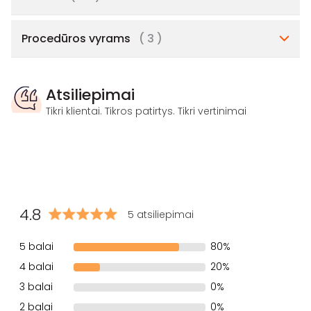
Procedūros vyrams
( 3 )
Atsiliepimai
Tikri klientai. Tikros patirtys. Tikri vertinimai
4.8
5 atsiliepimai
5 balai
80%
4 balai
20%
3 balai
0%
2 balai
0%