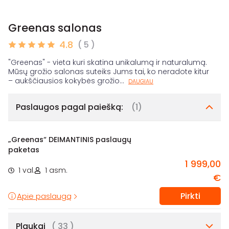
Greenas salonas
4.8
( 5 )
"Greenas" - vieta kuri skatina unikalumą ir naturalumą.
Mūsų grožio salonas suteiks Jums tai, ko neradote kitur
– aukščiausios kokybės grožio
...
DAUGIAU
Paslaugos pagal paiešką:
(1)
„Greenas“ DEIMANTINIS paslaugų
paketas
1 999,00
1 val.
1 asm.
€
Pirkti
Apie paslaugą
Plaukai
( 33 )