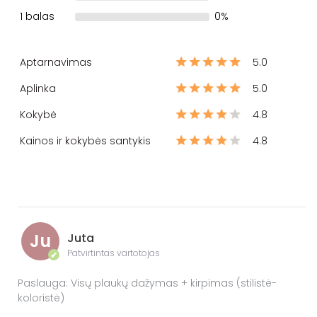
1 balas
0%
Aptarnavimas
5.0
Aplinka
5.0
Kokybė
4.8
Kainos ir kokybės santykis
4.8
Ju
Juta
Patvirtintas vartotojas
✔
Paslauga: Visų plaukų dažymas + kirpimas (stilistė-
koloristė)