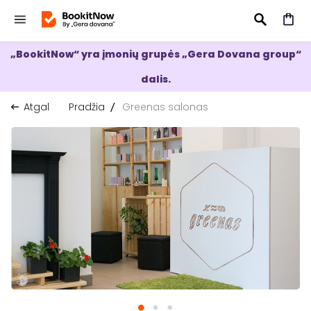
„BookitNow“ yra įmonių grupės „Gera Dovana group“
IEŠKOTI
dalis.
Atgal
Pradžia
Greenas salonas