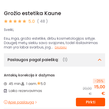
Grožio estetika Kaune
5.0
( 48 )
Sveiki,
Esu, Inga, grožio estetikė, dirbu kosmetologijos srityje.
Daugelį metų siekiu savo svajonės, todėl išsilavinimas
man yra labai svarbus, jog
...
DAUGIAU
Paslaugos pagal paiešką:
(1)
Antakių korekcija ir dažymas
-
25
%
45 min.
1 asm.
5.0
15,00
20,00
Laiko rezervavimas
€
€
Pirkti
Apie paslaugą