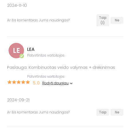
2024-11-10
Taip
Ar šis komentaras Jums naudingas?
Ne
(1)
LE
LEA
Patvirtintas vartotojas
✔
Paslauga: Kombinuotas veido valymas + drėkinimas
Patvirtintas vartotojas
5.0
Rodyti daugiau
2024-09-21
Ar šis komentaras Jums naudingas?
Taip
Ne