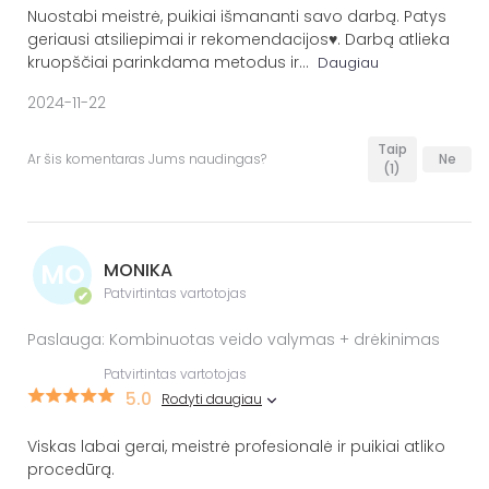
Nuostabi meistrė, puikiai išmananti savo darbą. Patys
geriausi atsiliepimai ir rekomendacijos♥️. Darbą atlieka
kruopščiai parinkdama metodus ir
...
Daugiau
2024-11-22
Taip
Ar šis komentaras Jums naudingas?
Ne
(1)
MO
MONIKA
Patvirtintas vartotojas
✔
Paslauga: Kombinuotas veido valymas + drėkinimas
Patvirtintas vartotojas
5.0
Rodyti daugiau
Viskas labai gerai, meistrė profesionalė ir puikiai atliko
procedūrą.