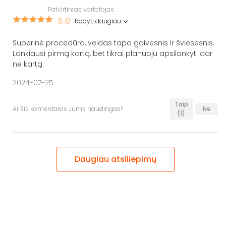
Patvirtintas vartotojas
5.0
Rodyti daugiau
Superinė procedūra, veidas tapo gaivesnis ir šviesesnis.
Lankiausi pirmą kartą, bet tikrai planuoju apsilankyti dar
ne kartą.
2024-07-25
Taip
Ar šis komentaras Jums naudingas?
Ne
(1)
Daugiau atsiliepimų