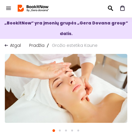
„BookitNow“ yra įmonių grupės „Gera Dovana group“
IEŠKOTI
dalis.
Atgal
Pradžia
Grožio estetika Kaune