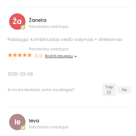
Ža
Žaneta
Patvirtintas vartotojas
✔
Paslauga: Kombinuotas veido valymas + drėkinimas
Patvirtintas vartotojas
5.0
Rodyti daugiau
2025-03-09
Taip
Ar šis komentaras Jums naudingas?
Ne
(1)
Ie
Ieva
Patvirtintas vartotojas
✔