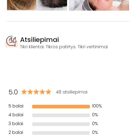
Atsiliepimai
Tikri klientai. Tikros patirtys. Tikri vertinimai
5.0
48 atsiliepimai
5 balai
100%
4 balai
0%
3 balai
0%
2 balai
0%