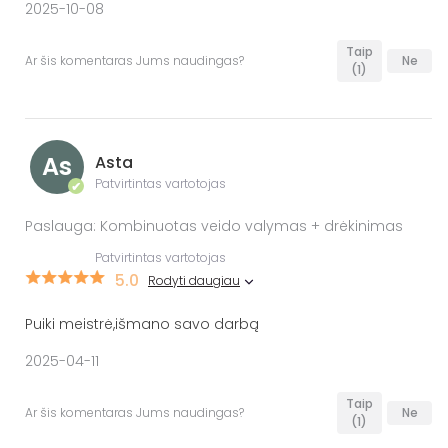
2025-10-08
Taip
Ar šis komentaras Jums naudingas?
Ne
(1)
As
Asta
Patvirtintas vartotojas
✔
Paslauga: Kombinuotas veido valymas + drėkinimas
Patvirtintas vartotojas
5.0
Rodyti daugiau
Puiki meistrė,išmano savo darbą
2025-04-11
Taip
Ar šis komentaras Jums naudingas?
Ne
(1)