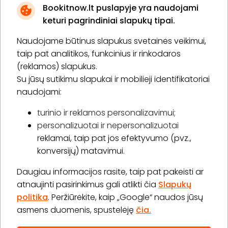
Bookitnow.lt puslapyje yra naudojami
keturi pagrindiniai slapukų tipai.
Naudojame būtinus slapukus svetainės veikimui,
* Susipažinau su
privatumo politika
taip pat analitikos, funkcinius ir rinkodaros
(reklamos) slapukus.
Su jūsų sutikimu slapukai ir mobilieji identifikatoriai
Prenumeruoti
naudojami:
turinio ir reklamos personalizavimui;
personalizuotai ir nepersonalizuotai
Apie „BookitNow“
reklamai, taip pat jos efektyvumo (pvz.,
konversijų) matavimui.
Informacija
Daugiau informacijos rasite, taip pat pakeisti ar
„GERA DOVANA“ GRUPĖ
atnaujinti pasirinkimus gali atlikti čia
Slapukų
politika
. Peržiūrėkite, kaip „Google“ naudos jūsų
asmens duomenis, spustelėję
čia.