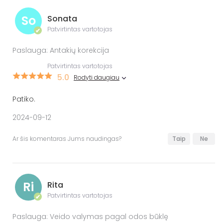
So
Sonata
Patvirtintas vartotojas
✔
Paslauga: Antakių korekcija
Patvirtintas vartotojas
5.0
Rodyti daugiau
Patiko.
2024-09-12
Ar šis komentaras Jums naudingas?
Taip
Ne
Ri
Rita
Patvirtintas vartotojas
✔
Paslauga: Veido valymas pagal odos būklę