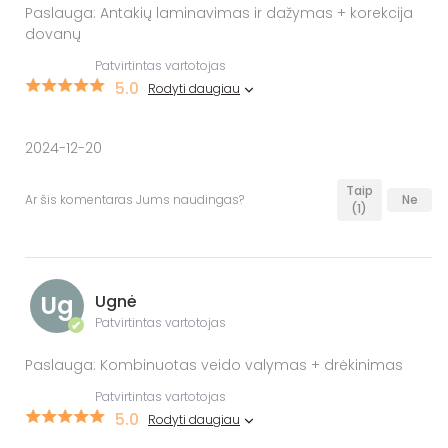
Paslauga: Antakių laminavimas ir dažymas + korekcija
dovanų
Patvirtintas vartotojas
5.0
Rodyti daugiau
2024-12-20
Taip
Ar šis komentaras Jums naudingas?
Ne
(1)
Ug
Ugnė
Patvirtintas vartotojas
✔
Paslauga: Kombinuotas veido valymas + drėkinimas
Patvirtintas vartotojas
5.0
Rodyti daugiau