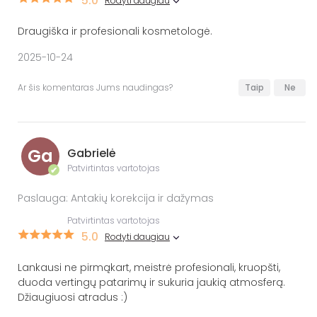
5.0
Rodyti daugiau
Draugiška ir profesionali kosmetologė.
2025-10-24
Ar šis komentaras Jums naudingas?
Taip
Ne
Ga
Gabrielė
Patvirtintas vartotojas
✔
Paslauga: Antakių korekcija ir dažymas
Patvirtintas vartotojas
5.0
Rodyti daugiau
Lankausi ne pirmąkart, meistrė profesionali, kruopšti,
duoda vertingų patarimų ir sukuria jaukią atmosferą.
Džiaugiuosi atradus :)