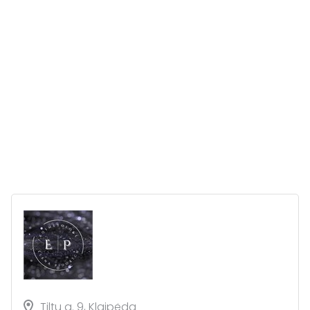
Tiltų g. 9, Klaipėda