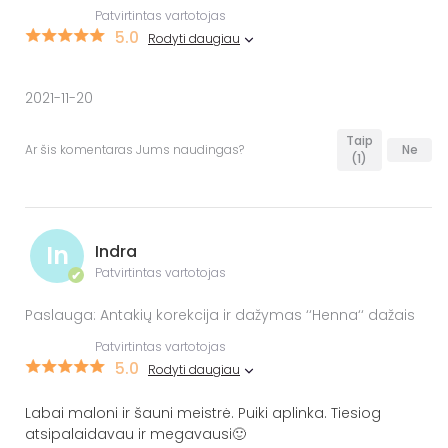
Patvirtintas vartotojas
5.0
Rodyti daugiau
2021-11-20
Taip
Ar šis komentaras Jums naudingas?
Ne
(1)
In
Indra
Patvirtintas vartotojas
✔
Paslauga: Antakių korekcija ir dažymas ‘‘Henna‘‘ dažais
Patvirtintas vartotojas
5.0
Rodyti daugiau
Labai maloni ir šauni meistrė. Puiki aplinka. Tiesiog
atsipalaidavau ir megavausi🙂