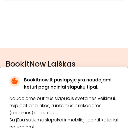
BookitNow Laiškas
Bookitnow.lt puslapyje yra naudojami
keturi pagrindiniai slapukų tipai.
Naudojame būtinus slapukus svetainės veikimui,
* Susipažinau su
privatumo politika
taip pat analitikos, funkcinius ir rinkodaros
(reklamos) slapukus.
Su jūsų sutikimu slapukai ir mobilieji identifikatoriai
Prenumeruoti
naudojami: