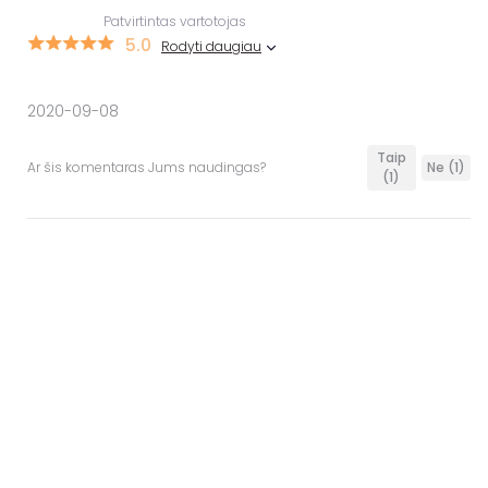
Patvirtintas vartotojas
5.0
Rodyti daugiau
2020-09-08
Taip
Ar šis komentaras Jums naudingas?
Ne
(1)
(1)