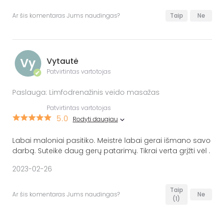
Ar šis komentaras Jums naudingas?
Taip
Ne
Vy
Vytautė
Patvirtintas vartotojas
✔
Paslauga: Limfodrenažinis veido masažas
Patvirtintas vartotojas
5.0
Rodyti daugiau
Labai maloniai pasitiko. Meistrė labai gerai išmano savo
darbą. Suteikė daug gerų patarimų. Tikrai verta grįžti vėl .
2023-02-26
Taip
Ar šis komentaras Jums naudingas?
Ne
(1)