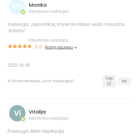
Mo
Monika
Patvirtintas vartotojas
✔
Paslauga: Japoniškas, imperatoriškas veido masažas
„Kobido“
Patvirtintas vartotojas
5.0
Rodyti daugiau
2022-10-18
Taip
Ar šis komentaras Jums naudingas?
Ne
(1)
Vi
Vitalija
Patvirtintas vartotojas
✔
Paslauga: Bikini depiliacija