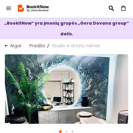
„BookitNow“ yra įmonių grupės „Gera Dovana group“
IEŠKOTI
dalis.
Atgal
Pradžia
Studio A Grozio namai