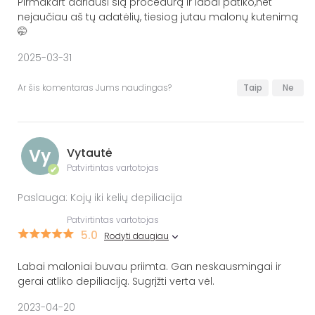
Pirmakart dariausi šią procedūrą ir labai patiko,net
nejaučiau aš tų adatėlių, tiesiog jutau malonų kutenimą
🤭
2025-03-31
Ar šis komentaras Jums naudingas?
Taip
Ne
Vy
Vytautė
Patvirtintas vartotojas
✔
Paslauga: Kojų iki kelių depiliacija
Patvirtintas vartotojas
5.0
Rodyti daugiau
Labai maloniai buvau priimta. Gan neskausmingai ir
gerai atliko depiliaciją. Sugrįžti verta vėl.
2023-04-20