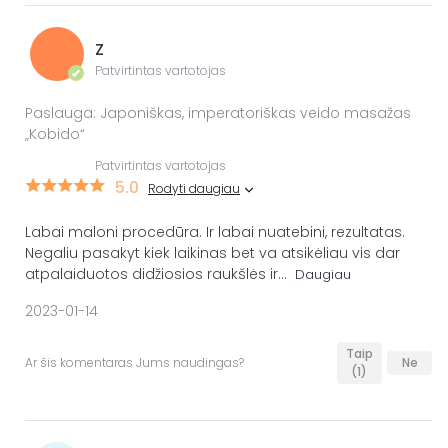
Z
Patvirtintas vartotojas
✔
Paslauga: Japoniškas, imperatoriškas veido masažas
„Kobido“
Patvirtintas vartotojas
5.0
Rodyti daugiau
Labai maloni procedūra. Ir labai nuatebini, rezultatas.
Negaliu pasakyt kiek laikinas bet va atsikėliau vis dar
atpalaiduotos didžiosios raukšlės ir
...
Daugiau
2023-01-14
Taip
Ar šis komentaras Jums naudingas?
Ne
(1)