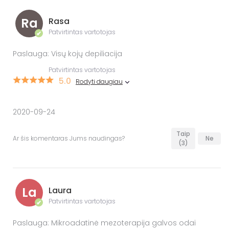
Ra
Rasa
Patvirtintas vartotojas
✔
Paslauga: Visų kojų depiliacija
Patvirtintas vartotojas
5.0
Rodyti daugiau
2020-09-24
Taip
Ar šis komentaras Jums naudingas?
Ne
(3)
La
Laura
Patvirtintas vartotojas
✔
Paslauga: Mikroadatinė mezoterapija galvos odai