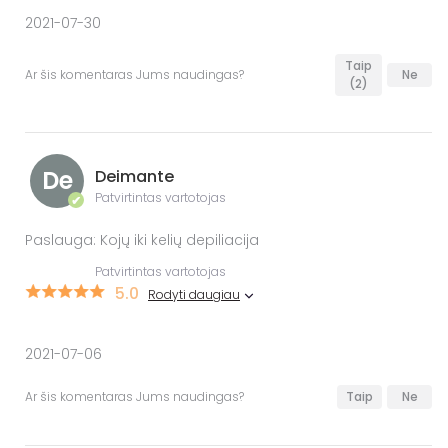
2021-07-30
Taip
Ar šis komentaras Jums naudingas?
Ne
(2)
De
Deimante
Patvirtintas vartotojas
✔
Paslauga: Kojų iki kelių depiliacija
Patvirtintas vartotojas
5.0
Rodyti daugiau
2021-07-06
Ar šis komentaras Jums naudingas?
Taip
Ne