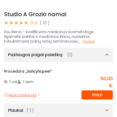
Studio A Grozio namai
5.0
( 10 )
Esu Elena – kvalifikuota medicinos kosmetologė.
Ilgametė patirtis ir medicinos žinios, nuolatinis
tobulinimasis įvairių sričių seminaruose,
...
DAUGIAU
Paslaugos pagal paiešką:
(1)
Procedūra ,,Salicylicpeel‘‘
50,00
1 val.
1 asm.
€
Pirkti
Apie paslaugą
Plaukai
( 1 )