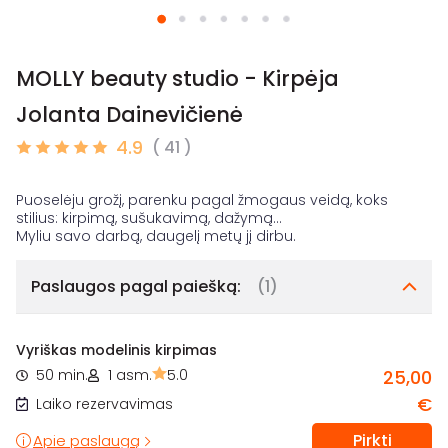
MOLLY beauty studio - Kirpėja
Jolanta Dainevičienė
4.9
( 41 )
Puoselėju grožį, parenku pagal žmogaus veidą, koks
stilius: kirpimą, sušukavimą, dažymą...
Paslaugos pagal paiešką:
(1)
Vyriškas modelinis kirpimas
50 min.
1 asm.
5.0
25,00
€
Laiko rezervavimas
Pirkti
Apie paslaugą