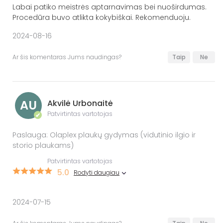
Labai patiko meistrės aptarnavimas bei nuoširdumas.
Procedūra buvo atlikta kokybiškai. Rekomenduoju.
2024-08-16
Ar šis komentaras Jums naudingas?
Taip
Ne
AU
Akvilė Urbonaitė
Patvirtintas vartotojas
✔
Paslauga: Olaplex plaukų gydymas (vidutinio ilgio ir
storio plaukams)
Patvirtintas vartotojas
5.0
Rodyti daugiau
2024-07-15