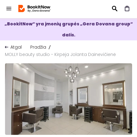
„BookitNow“ yra įmonių grupės „Gera Dovana group“
IEŠKOTI
dalis.
Atgal
Pradžia
MOLLY beauty studio - Kirpėja Jolanta Dainevičienė