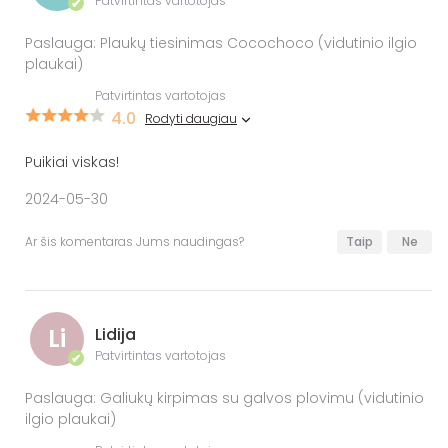
Patvirtintas vartotojas
✔
Paslauga: Plaukų tiesinimas Cocochoco (vidutinio ilgio
plaukai)
Patvirtintas vartotojas
4.0
Rodyti daugiau
Puikiai viskas!
2024-05-30
Ar šis komentaras Jums naudingas?
Taip
Ne
Li
Lidija
Patvirtintas vartotojas
✔
Paslauga: Galiukų kirpimas su galvos plovimu (vidutinio
ilgio plaukai)