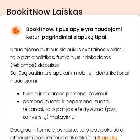
BookitNow Laiškas
Bookitnow.lt puslapyje yra naudojami
keturi pagrindiniai slapukų tipai.
Naudojame būtinus slapukus svetainės veikimui,
* Susipažinau su
privatumo politika
taip pat analitikos, funkcinius ir rinkodaros
(reklamos) slapukus.
Su jūsų sutikimu slapukai ir mobilieji identifikatoriai
Prenumeruoti
naudojami:
turinio ir reklamos personalizavimui;
personalizuotai ir nepersonalizuotai
Apie „BookitNow“
reklamai, taip pat jos efektyvumo (pvz.,
konversijų) matavimui.
Informacija
Daugiau informacijos rasite, taip pat pakeisti ar
„GERA DOVANA“ GRUPĖ
atnaujinti pasirinkimus gali atlikti čia
Slapukų