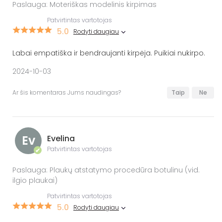
Paslauga: Moteriškas modelinis kirpimas
Patvirtintas vartotojas
5.0
Rodyti daugiau
Labai empatiška ir bendraujanti kirpėja. Puikiai nukirpo.
2024-10-03
Ar šis komentaras Jums naudingas?
Taip
Ne
Ev
Evelina
Patvirtintas vartotojas
✔
Paslauga: Plaukų atstatymo procedūra botulinu (vid.
ilgio plaukai)
Patvirtintas vartotojas
5.0
Rodyti daugiau