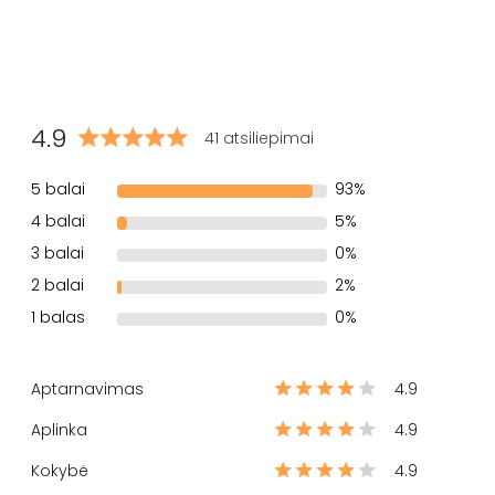
4.9
41 atsiliepimai
5 balai
93%
4 balai
5%
3 balai
0%
2 balai
2%
1 balas
0%
Aptarnavimas
4.9
Aplinka
4.9
Kokybė
4.9