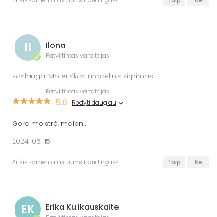
Ar šis komentaras Jums naudingas?
Taip
Ne
Il
Ilona
Patvirtintas vartotojas
✔
Paslauga: Moteriškas modelinis kirpimas
Patvirtintas vartotojas
5.0
Rodyti daugiau
Gera meistrė, maloni.
2024-06-15
Ar šis komentaras Jums naudingas?
Taip
Ne
EK
Erika Kulikauskaite