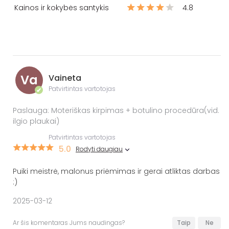
Kainos ir kokybės santykis
4.8
Va
Vaineta
Patvirtintas vartotojas
✔
Paslauga: Moteriškas kirpimas + botulino procedūra(vid.
ilgio plaukai)
Patvirtintas vartotojas
5.0
Rodyti daugiau
Puiki meistrė, malonus priėmimas ir gerai atliktas darbas
:)
2025-03-12
Ar šis komentaras Jums naudingas?
Taip
Ne