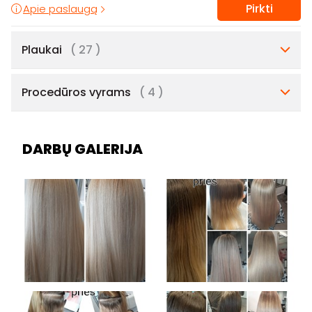
Pirkti
Apie paslaugą
Plaukai
( 27 )
Procedūros vyrams
( 4 )
DARBŲ GALERIJA