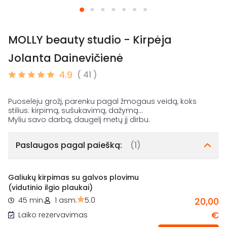
MOLLY beauty studio - Kirpėja
Jolanta Dainevičienė
4.9
( 41 )
Puoselėju grožį, parenku pagal žmogaus veidą, koks
stilius: kirpimą, sušukavimą, dažymą...
Paslaugos pagal paiešką:
(1)
Galiukų kirpimas su galvos plovimu
(vidutinio ilgio plaukai)
45 min.
1 asm.
5.0
20,00
€
Laiko rezervavimas