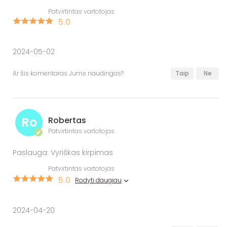
Patvirtintas vartotojas
5.0
2024-05-02
Ar šis komentaras Jums naudingas?
Taip
Ne
Ro
Robertas
Patvirtintas vartotojas
✔
Paslauga: Vyriškas kirpimas
Patvirtintas vartotojas
5.0
Rodyti daugiau
2024-04-20