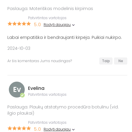
Paslauga: Moteriškas modelinis kirpimas
Patvirtintas vartotojas
5.0
Rodyti daugiau
Labai empatiška ir bendraujanti kirpėja. Puikiai nukirpo.
2024-10-03
Ar šis komentaras Jums naudingas?
Taip
Ne
Ev
Evelina
Patvirtintas vartotojas
✔
Paslauga: Plaukų atstatymo procedūra botulinu (vid.
ilgio plaukai)
Patvirtintas vartotojas
5.0
Rodyti daugiau