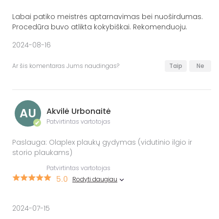
Labai patiko meistrės aptarnavimas bei nuoširdumas.
Procedūra buvo atlikta kokybiškai. Rekomenduoju.
2024-08-16
Ar šis komentaras Jums naudingas?
Taip
Ne
AU
Akvilė Urbonaitė
Patvirtintas vartotojas
✔
Paslauga: Olaplex plaukų gydymas (vidutinio ilgio ir
storio plaukams)
Patvirtintas vartotojas
5.0
Rodyti daugiau
2024-07-15