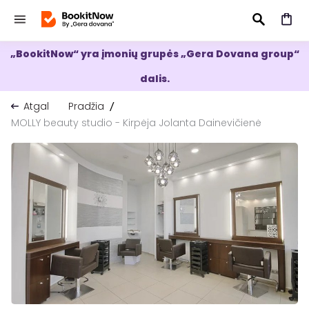
„BookitNow“ yra įmonių grupės „Gera Dovana group“
IEŠKOTI
dalis.
Atgal
Pradžia
MOLLY beauty studio - Kirpėja Jolanta Dainevičienė