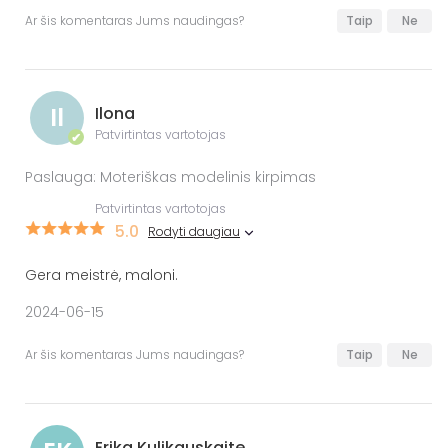
Ar šis komentaras Jums naudingas?
Taip
Ne
Il
Ilona
Patvirtintas vartotojas
✔
Paslauga: Moteriškas modelinis kirpimas
Patvirtintas vartotojas
5.0
Rodyti daugiau
Gera meistrė, maloni.
2024-06-15
Ar šis komentaras Jums naudingas?
Taip
Ne
Erika Kulikauskaite