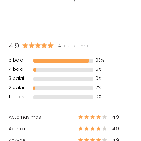
4.9
41 atsiliepimai
5 balai
93%
4 balai
5%
3 balai
0%
2 balai
2%
1 balas
0%
Aptarnavimas
4.9
Aplinka
4.9
Kokybė
4.9