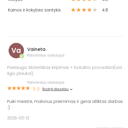
Kainos ir kokybės santykis
4.8
Va
Vaineta
Patvirtintas vartotojas
✔
Paslauga: Moteriškas kirpimas + botulino procedūra(vid.
ilgio plaukai)
Patvirtintas vartotojas
5.0
Rodyti daugiau
Puiki meistrė, malonus priėmimas ir gerai atliktas darbas
:)
2025-03-12