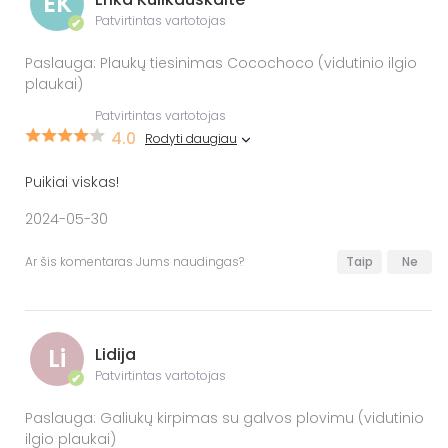
EK
Patvirtintas vartotojas
✔
Paslauga: Plaukų tiesinimas Cocochoco (vidutinio ilgio
plaukai)
Patvirtintas vartotojas
4.0
Rodyti daugiau
Puikiai viskas!
2024-05-30
Ar šis komentaras Jums naudingas?
Taip
Ne
Li
Lidija
Patvirtintas vartotojas
✔
Paslauga: Galiukų kirpimas su galvos plovimu (vidutinio
ilgio plaukai)