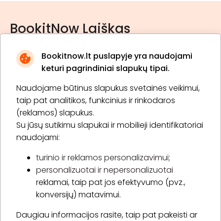
BookitNow Laiškas
Bookitnow.lt puslapyje yra naudojami
keturi pagrindiniai slapukų tipai.
Naudojame būtinus slapukus svetainės veikimui,
* Susipažinau su
privatumo politika
taip pat analitikos, funkcinius ir rinkodaros
(reklamos) slapukus.
Su jūsų sutikimu slapukai ir mobilieji identifikatoriai
Prenumeruoti
naudojami:
turinio ir reklamos personalizavimui;
personalizuotai ir nepersonalizuotai
Apie „BookitNow“
reklamai, taip pat jos efektyvumo (pvz.,
konversijų) matavimui.
Informacija
Daugiau informacijos rasite, taip pat pakeisti ar