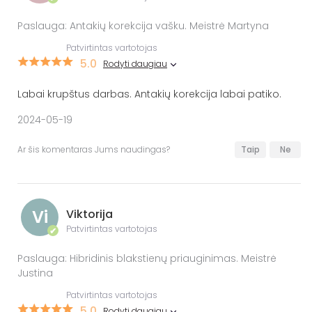
Paslauga: Antakių korekcija vašku. Meistrė Martyna
Patvirtintas vartotojas
5.0
Rodyti daugiau
Labai krupštus darbas. Antakių korekcija labai patiko.
2024-05-19
Ar šis komentaras Jums naudingas?
Taip
Ne
Vi
Viktorija
Patvirtintas vartotojas
✔
Paslauga: Hibridinis blakstienų priauginimas. Meistrė
Justina
Patvirtintas vartotojas
5.0
Rodyti daugiau