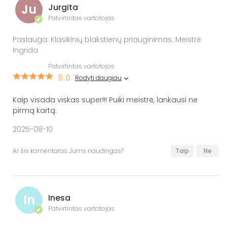
Ju
Jurgita
Patvirtintas vartotojas
✔
Paslauga: Klasikinių blakstienų priauginimas. Meistrė
Ingrida
Patvirtintas vartotojas
5.0
Rodyti daugiau
Kaip visada viskas super!!! Puiki meistrė, lankausi ne
pirmą kartą.
2025-08-10
Ar šis komentaras Jums naudingas?
Taip
Ne
In
Inesa
Patvirtintas vartotojas
✔