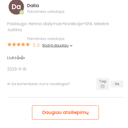
Da
Dalia
Patvirtintas vartotojas
✔
Paslauga: Henna dažymas+korekcija+SPA. Meistrė
Justina
Patvirtintas vartotojas
5.0
Rodyti daugiau
Liuks👍👍
2023-11-15
Taip
Ar šis komentaras Jums naudingas?
Ne
(1)
Daugiau atsiliepimų