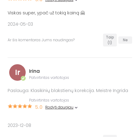
Viskas super, ypač už tokią kainą 🤗
2024-05-03
Taip
Ar šis komentaras Jums naudingas?
Ne
(1)
Ir
Irina
Patvirtintas vartotojas
✔
Paslauga: Klasikinių blakstienų korekcija. Meistrė Ingrida
Patvirtintas vartotojas
5.0
Rodyti daugiau
2023-12-08