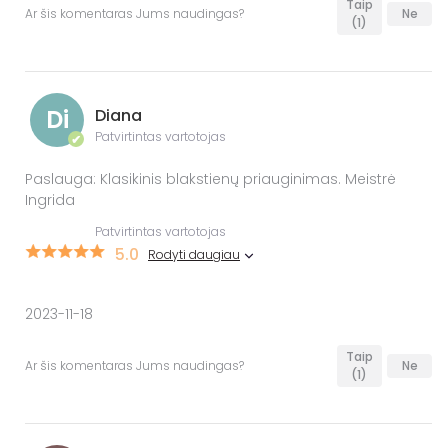
Taip
Ar šis komentaras Jums naudingas?
Ne
(1)
Di
Diana
Patvirtintas vartotojas
✔
Paslauga: Klasikinis blakstienų priauginimas. Meistrė
Ingrida
Patvirtintas vartotojas
5.0
Rodyti daugiau
2023-11-18
Taip
Ar šis komentaras Jums naudingas?
Ne
(1)