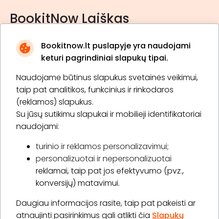
BookitNow Laiškas
Bookitnow.lt puslapyje yra naudojami
keturi pagrindiniai slapukų tipai.
Naudojame būtinus slapukus svetainės veikimui,
* Susipažinau su
privatumo politika
taip pat analitikos, funkcinius ir rinkodaros
(reklamos) slapukus.
Su jūsų sutikimu slapukai ir mobilieji identifikatoriai
Prenumeruoti
naudojami:
turinio ir reklamos personalizavimui;
personalizuotai ir nepersonalizuotai
Apie „BookitNow“
reklamai, taip pat jos efektyvumo (pvz.,
konversijų) matavimui.
Informacija
Daugiau informacijos rasite, taip pat pakeisti ar
„GERA DOVANA“ GRUPĖ
atnaujinti pasirinkimus gali atlikti čia
Slapukų