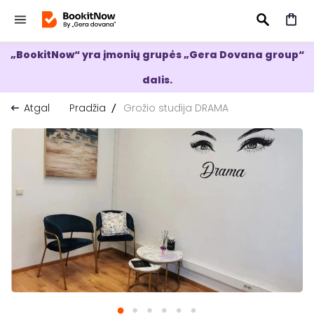
„BookitNow“ yra įmonių grupės „Gera Dovana group“
IEŠKOTI
dalis.
Atgal
Pradžia
Grožio studija DRAMA