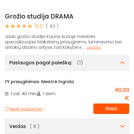
Grožio studija DRAMA
5.0
( 40 )
Jauki grožio studija Kaune, kurioje meistrės
specializuojasi blakstienų priauginimo, laminavimo bei
antakių dizaino srityse, tad kokybė ir
...
DAUGIAU
Paslaugos pagal paiešką:
(1)
YY priauginimas. Meistrė Ingrida
40,00
1 val. 40 min.
1 asm.
€
Pirkti
Apie paslaugą
Veidas
( 8 )