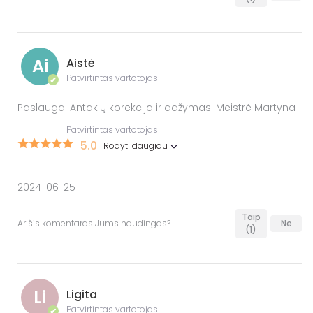
Ai
Aistė
Patvirtintas vartotojas
✔
Paslauga: Antakių korekcija ir dažymas. Meistrė Martyna
Patvirtintas vartotojas
5.0
Rodyti daugiau
2024-06-25
Taip
Ar šis komentaras Jums naudingas?
Ne
(1)
Li
Ligita
Patvirtintas vartotojas
✔