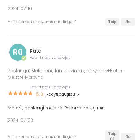
2024-07-16
Ar šis komentaras Jums naudingas?
Taip
Ne
Rū
Rūta
Patvirtintas vartotojas
✔
Paslauga: Blakstienų laminavimas, dažymas+Botox.
Meistrė Martyna
Patvirtintas vartotojas
5.0
Rodyti daugiau
Maloni, paslaugi meistrė. Rekomenduoju ❤️
2024-07-03
Taip
Ar šis komentaras Jums naudingas?
Ne
(1)