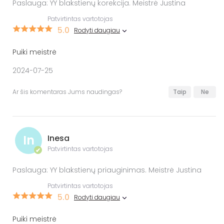
Paslauga: YY blakstienų korekcija. Meistrė Justina
Patvirtintas vartotojas
5.0
Rodyti daugiau
Puiki meistrė
2024-07-25
Ar šis komentaras Jums naudingas?
Taip
Ne
In
Inesa
Patvirtintas vartotojas
✔
Paslauga: YY blakstienų priauginimas. Meistrė Justina
Patvirtintas vartotojas
5.0
Rodyti daugiau
Puiki meistrė