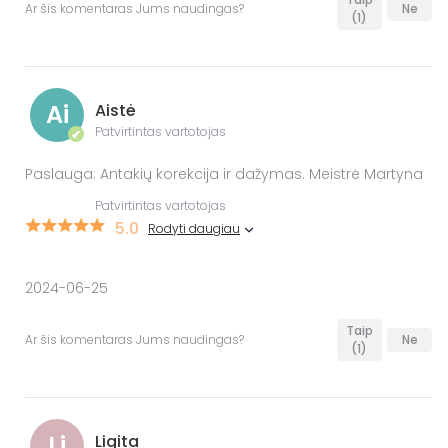
Ar šis komentaras Jums naudingas?
Ne
(1)
Ai
Aistė
Patvirtintas vartotojas
✔
Paslauga: Antakių korekcija ir dažymas. Meistrė Martyna
Patvirtintas vartotojas
5.0
Rodyti daugiau
2024-06-25
Taip
Ar šis komentaras Jums naudingas?
Ne
(1)
Li
Ligita