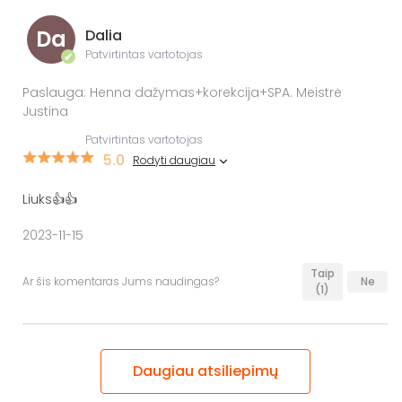
Da
Dalia
Patvirtintas vartotojas
✔
Paslauga: Henna dažymas+korekcija+SPA. Meistrė
Justina
Patvirtintas vartotojas
5.0
Rodyti daugiau
Liuks👍👍
2023-11-15
Taip
Ar šis komentaras Jums naudingas?
Ne
(1)
Daugiau atsiliepimų