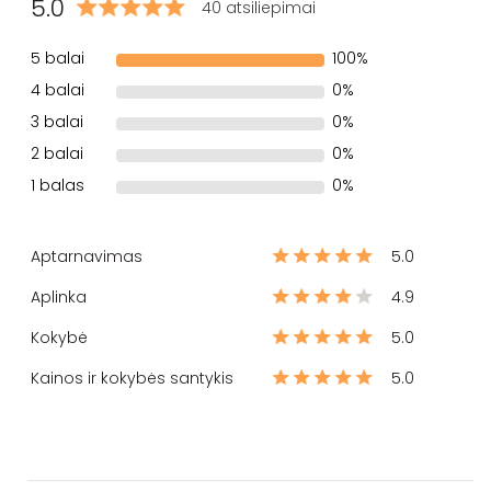
5.0
40 atsiliepimai
5 balai
100%
4 balai
0%
3 balai
0%
2 balai
0%
1 balas
0%
Aptarnavimas
5.0
Aplinka
4.9
Kokybė
5.0
Kainos ir kokybės santykis
5.0