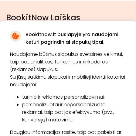
BookitNow Laiškas
Bookitnow.lt puslapyje yra naudojami
keturi pagrindiniai slapukų tipai.
Naudojame būtinus slapukus svetainės veikimui,
* Susipažinau su
privatumo politika
taip pat analitikos, funkcinius ir rinkodaros
(reklamos) slapukus.
Su jūsų sutikimu slapukai ir mobilieji identifikatoriai
Prenumeruoti
naudojami:
turinio ir reklamos personalizavimui;
personalizuotai ir nepersonalizuotai
Apie „BookitNow“
reklamai, taip pat jos efektyvumo (pvz.,
konversijų) matavimui.
Informacija
Daugiau informacijos rasite, taip pat pakeisti ar