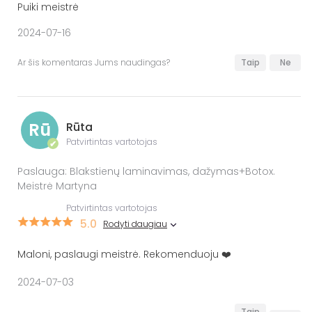
Puiki meistrė
2024-07-16
Ar šis komentaras Jums naudingas?
Taip
Ne
Rū
Rūta
Patvirtintas vartotojas
✔
Paslauga: Blakstienų laminavimas, dažymas+Botox.
Meistrė Martyna
Patvirtintas vartotojas
5.0
Rodyti daugiau
Maloni, paslaugi meistrė. Rekomenduoju ❤️
2024-07-03
Taip