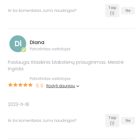
Taip
Ar šis komentaras Jums naudingas?
Ne
(1)
Di
Diana
Patvirtintas vartotojas
✔
Paslauga: Klasikinis blakstienų priauginimas. Meistrė
Ingrida
Patvirtintas vartotojas
5.0
Rodyti daugiau
2023-11-18
Taip
Ar šis komentaras Jums naudingas?
Ne
(1)