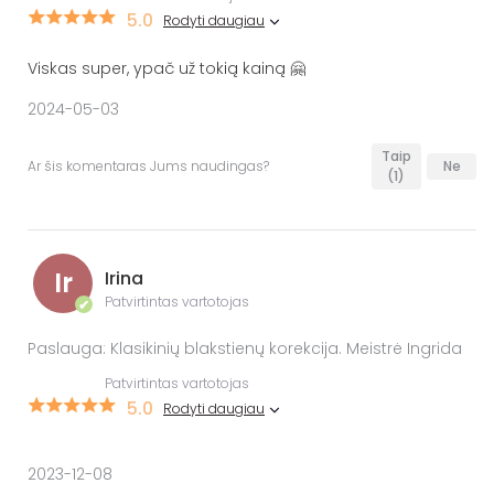
5.0
Rodyti daugiau
Viskas super, ypač už tokią kainą 🤗
2024-05-03
Taip
Ar šis komentaras Jums naudingas?
Ne
(1)
Ir
Irina
Patvirtintas vartotojas
✔
Paslauga: Klasikinių blakstienų korekcija. Meistrė Ingrida
Patvirtintas vartotojas
5.0
Rodyti daugiau
2023-12-08