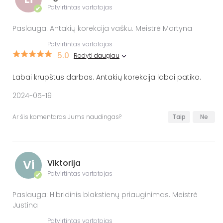
Patvirtintas vartotojas
✔
Paslauga: Antakių korekcija vašku. Meistrė Martyna
Patvirtintas vartotojas
5.0
Rodyti daugiau
Labai krupštus darbas. Antakių korekcija labai patiko.
2024-05-19
Ar šis komentaras Jums naudingas?
Taip
Ne
Vi
Viktorija
Patvirtintas vartotojas
✔
Paslauga: Hibridinis blakstienų priauginimas. Meistrė
Justina
Patvirtintas vartotojas