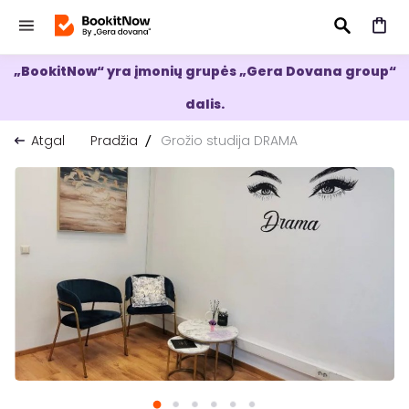
„BookitNow“ yra įmonių grupės „Gera Dovana group“
IEŠKOTI
dalis.
Atgal
Pradžia
Grožio studija DRAMA