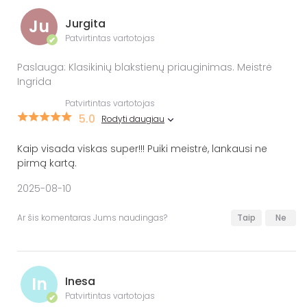
Ju
Jurgita
Patvirtintas vartotojas
✔
Paslauga: Klasikinių blakstienų priauginimas. Meistrė
Ingrida
Patvirtintas vartotojas
5.0
Rodyti daugiau
Kaip visada viskas super!!! Puiki meistrė, lankausi ne
pirmą kartą.
2025-08-10
Ar šis komentaras Jums naudingas?
Taip
Ne
In
Inesa
Patvirtintas vartotojas
✔