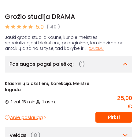
Grožio studija DRAMA
5.0
( 40 )
Jauki grožio studija Kaune, kurioje meistrės
specializuojasi blakstienų priauginimo, laminavimo bei
antakių dizaino srityse, tad kokybė ir
...
DAUGIAU
Paslaugos pagal paiešką:
(1)
Klasikinių blakstienų korekcija. Meistrė
Ingrida
25,00
1 val. 15 min.
1 asm.
€
Pirkti
Apie paslaugą
Veidas
( 8 )