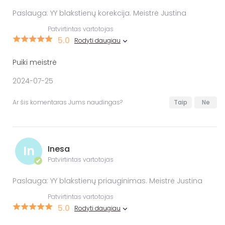
Paslauga: YY blakstienų korekcija. Meistrė Justina
Patvirtintas vartotojas
5.0
Rodyti daugiau
Puiki meistrė
2024-07-25
Ar šis komentaras Jums naudingas?
Taip
Ne
In
Inesa
Patvirtintas vartotojas
✔
Paslauga: YY blakstienų priauginimas. Meistrė Justina
Patvirtintas vartotojas
5.0
Rodyti daugiau