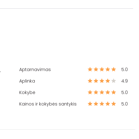
Aptarnavimas
5.0
%
Aplinka
4.9
Kokybė
5.0
Kainos ir kokybės santykis
5.0