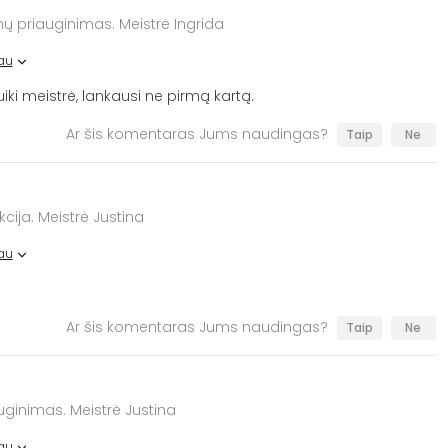
enų priauginimas. Meistrė Ingrida
au
uiki meistrė, lankausi ne pirmą kartą.
Ar šis komentaras Jums naudingas?
Taip
Ne
cija. Meistrė Justina
au
Ar šis komentaras Jums naudingas?
Taip
Ne
uginimas. Meistrė Justina
au