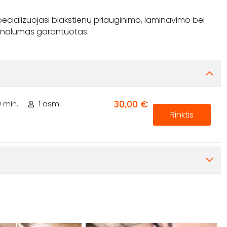
specializuojasi blakstienų priauginimo, laminavimo bei
30,00 €
0 min.
1 asm.
Rinktis