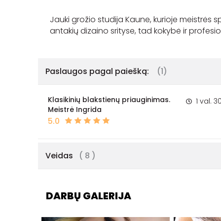
Jauki grožio studija Kaune, kurioje meistrės 
Paslaugos pagal paiešką:
(1)
Klasikinių blakstienų priauginimas.
1 val. 3
Meistrė Ingrida
5.0
Veidas
( 8 )
DARBŲ GALERIJA