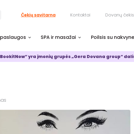
Čekių savitarna
Kontaktai
Dovanų čekis
 paslaugos
SPA ir masažai
Poilsis su nakvyn
BookitNow“ yra įmonių grupės „Gera Dovana group“ dali
nas