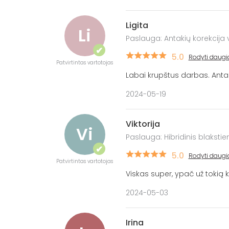
Ligita
Li
Paslauga: Antakių korekcija 
✔
5.0
Rodyti daugi
Patvirtintas vartotojas
Labai krupštus darbas. Antak
2024-05-19
Viktorija
Vi
Paslauga: Hibridinis blaksti
✔
5.0
Rodyti daugi
Patvirtintas vartotojas
Viskas super, ypač už tokią 
2024-05-03
Irina