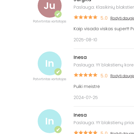
Ju
Paslauga: Klasikinių blaksti
✔
5.0
Rodyti daugi
Patvirtintas vartotojas
Kaip visada viskas super!!! P
2025-08-10
Inesa
In
Paslauga: YY blakstienų korek
✔
5.0
Rodyti daugi
Patvirtintas vartotojas
Puiki meistrė
2024-07-25
Inesa
In
Paslauga: YY blakstienų pria
✔
5.0
Rodyti daugi