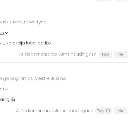
vašku. Meistrė Martyna
au
ių korekcija labai patiko.
Ar šis komentaras Jums naudingas?
Taip
Ne
enų priauginimas. Meistrė Justina
au
kainą 🤗
Ar šis komentaras Jums naudingas?
Taip
(1)
Ne