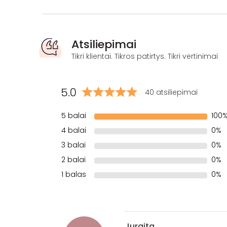
Atsiliepimai
Tikri klientai. Tikros patirtys. Tikri vertinimai
5.0
40 atsiliepimai
5 balai
100
4 balai
0%
3 balai
0%
2 balai
0%
1 balas
0%
Jurgita