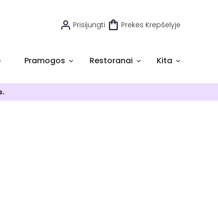
Prisijungti
Prekės Krepšelyje
e
Pramogos
Restoranai
Kita
s.