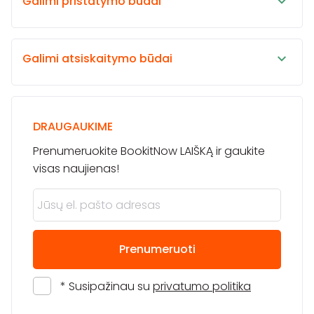
Galimi pristatymo būdai
Galimi atsiskaitymo būdai
DRAUGAUKIME
Prenumeruokite BookitNow LAIŠKĄ ir gaukite
visas naujienas!
Prenumeruoti
* Susipažinau su
privatumo politika