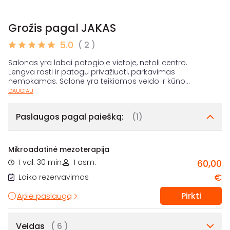
Grožis pagal JAKAS
5.0
( 2 )
Salonas yra labai patogioje vietoje, netoli centro.
Lengva rasti ir patogu privažiuoti, parkavimas
nemokamas. Salone yra teikiamos veido ir kūno
...
DAUGIAU
Paslaugos pagal paiešką:
(1)
Mikroadatinė mezoterapija
1 val. 30 min.
1 asm.
60,00
€
Laiko rezervavimas
Pirkti
Apie paslaugą
Veidas
( 6 )