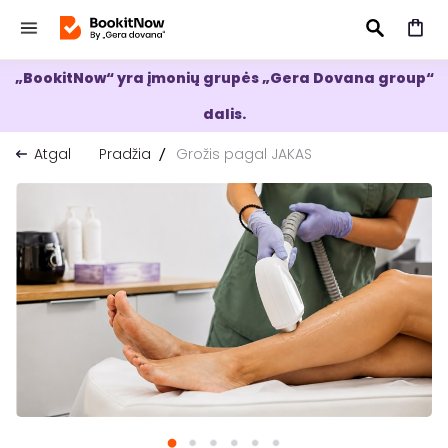
„BookitNow“ yra įmonių grupės „Gera Dovana group“
IEŠKOTI
dalis.
Atgal
Pradžia
Grožis pagal JAKAS