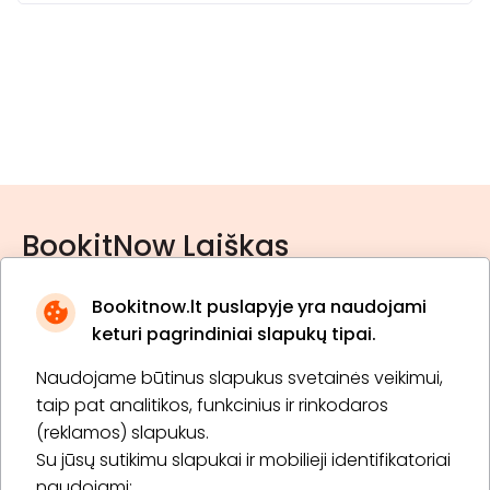
BookitNow Laiškas
Bookitnow.lt puslapyje yra naudojami
keturi pagrindiniai slapukų tipai.
Naudojame būtinus slapukus svetainės veikimui,
* Susipažinau su
privatumo politika
taip pat analitikos, funkcinius ir rinkodaros
(reklamos) slapukus.
Su jūsų sutikimu slapukai ir mobilieji identifikatoriai
Prenumeruoti
naudojami: