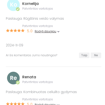
Ko
Kornelija
Patvirtintas vartotojas
✔
Paslauga: Rūgštinis veido valymas
Patvirtintas vartotojas
5.0
Rodyti daugiau
2024-11-09
Ar šis komentaras Jums naudingas?
Taip
Ne
Re
Renata
Patvirtintas vartotojas
✔
Paslauga: Kombinuotas celiulito gydymas
Patvirtintas vartotojas
5.0
Rodyti daugiau