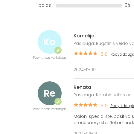
1 balas
0%
Kornelija
Ko
Paslauga: Rūgštinis veido 
✔
5.0
Rodyti daugi
Patvirtintas vartotojas
2024-11-09
Renata
Re
Paslauga: Kombinuotas celi
✔
5.0
Rodyti daugi
Patvirtintas vartotojas
Maloni specialistė, pasitiko
procesai vyksta. Rekomenduo
2024-06-19