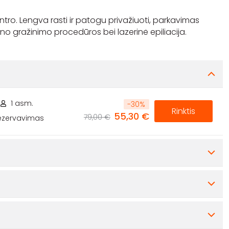
ntro. Lengva rasti ir patogu privažiuoti, parkavimas
1 asm.
-
30
%
Rinktis
55,30 €
79,00 €
rezervavimas