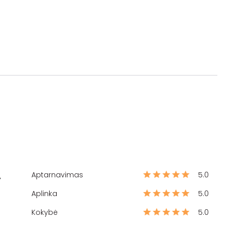
Aptarnavimas
5.0
%
Aplinka
5.0
Kokybė
5.0