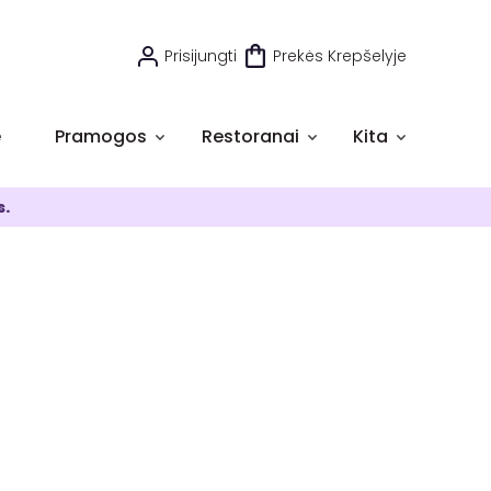
Prisijungti
Prekės Krepšelyje
e
Pramogos
Restoranai
Kita
s.