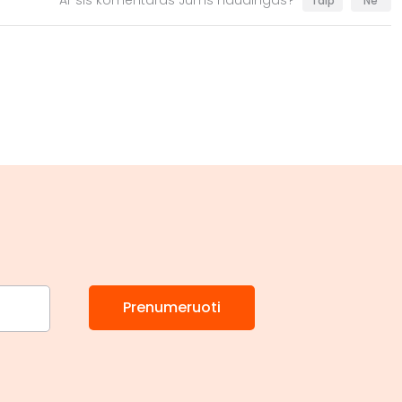
Ar šis komentaras Jums naudingas?
Taip
Ne
Prenumeruoti