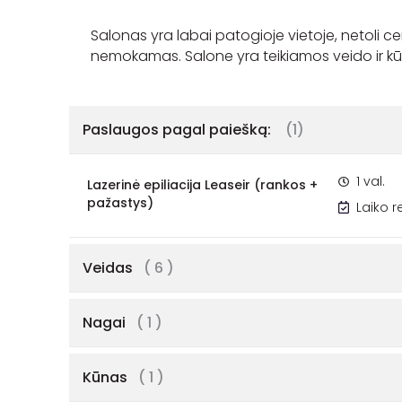
Salonas yra labai patogioje vietoje, netoli ce
Paslaugos pagal paiešką:
(1)
1 val.
Lazerinė epiliacija Leaseir (rankos +
pažastys)
Laiko 
Veidas
( 6 )
Nagai
( 1 )
Kūnas
( 1 )