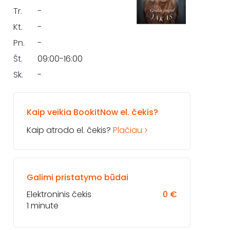
Tr.
-
Kt.
-
Pn.
-
Št.
09:00-16:00
Sk.
-
Kaip veikia BookitNow el. čekis?
Kaip atrodo el. čekis?
Plačiau
Galimi pristatymo būdai
Elektroninis čekis
0 €
1 minutė