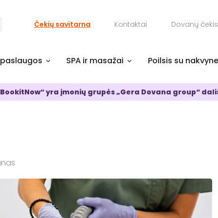
Čekių savitarna
Kontaktai
Dovanų čekis
 paslaugos
SPA ir masažai
Poilsis su nakvyn
BookitNow“ yra įmonių grupės „Gera Dovana group“ dali
unas