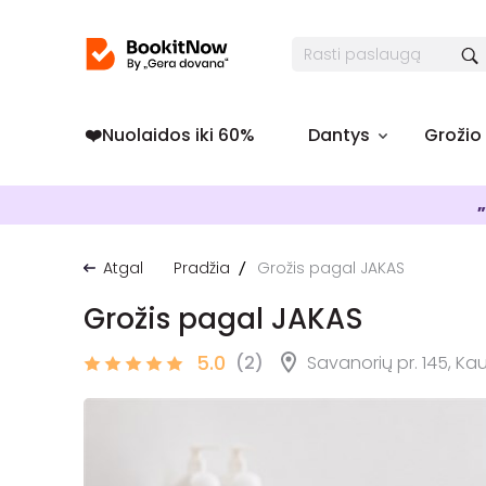
❤️️Nuolaidos iki 60%
Dantys
Grožio
„
Atgal
Pradžia
Grožis pagal JAKAS
Grožis pagal JAKAS
5.0
(2)
Savanorių pr. 145, Ka