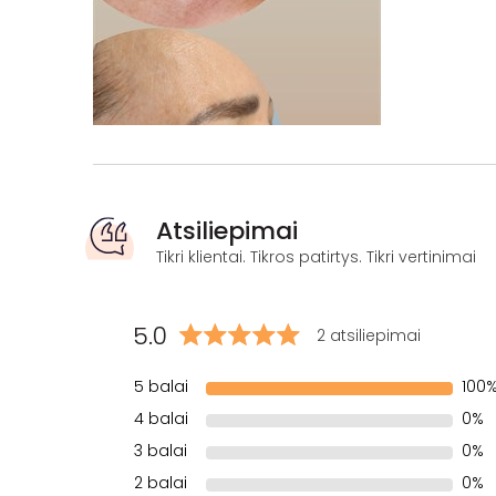
Atsiliepimai
Tikri klientai. Tikros patirtys. Tikri vertinimai
5.0
2 atsiliepimai
5 balai
100
4 balai
0%
3 balai
0%
2 balai
0%