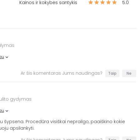
Kainos ir kokybės santykis
5.0
valymas
au
Ar šis komentaras Jums naudingas?
Taip
Ne
ulito gydymas
au
 su šypsena. Procedūra visiškai neprailgo, paaiškino kokie
ju apsilankyti.