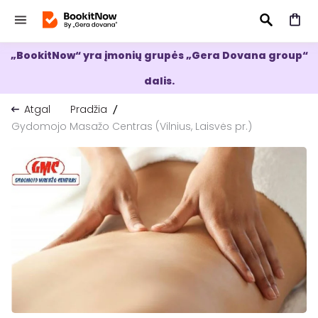
„BookitNow“ yra įmonių grupės „Gera Dovana group“
IEŠKOTI
dalis.
Atgal
Pradžia
Gydomojo Masažo Centras (Vilnius, Laisvės pr.)