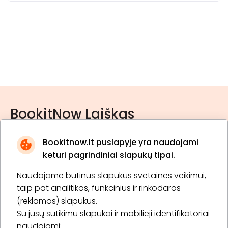
BookitNow Laiškas
Bookitnow.lt puslapyje yra naudojami
keturi pagrindiniai slapukų tipai.
Naudojame būtinus slapukus svetainės veikimui,
* Susipažinau su
privatumo politika
taip pat analitikos, funkcinius ir rinkodaros
(reklamos) slapukus.
Su jūsų sutikimu slapukai ir mobilieji identifikatoriai
Prenumeruoti
naudojami: