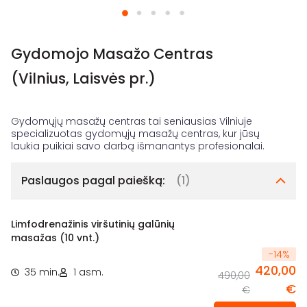
Gydomojo Masažo Centras
(Vilnius, Laisvės pr.)
Gydomųjų masažų centras tai seniausias Vilniuje
specializuotas gydomųjų masažų centras, kur jūsų
Paslaugos pagal paiešką:
(1)
Limfodrenažinis viršutinių galūnių
masažas (10 vnt.)
-
14
%
420,00
35 min.
1 asm.
490,00
€
€