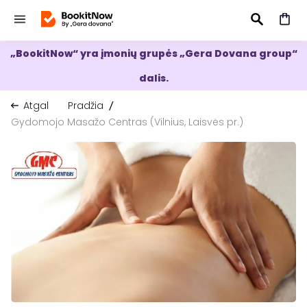
„BookitNow“ yra įmonių grupės „Gera Dovana group“
IEŠKOTI
dalis.
Atgal
Pradžia
Gydomojo Masažo Centras (Vilnius, Laisvės pr.)