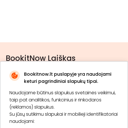
BookitNow Laiškas
Bookitnow.lt puslapyje yra naudojami
keturi pagrindiniai slapukų tipai.
Naudojame būtinus slapukus svetainės veikimui,
* Susipažinau su
privatumo politika
taip pat analitikos, funkcinius ir rinkodaros
(reklamos) slapukus.
Su jūsų sutikimu slapukai ir mobilieji identifikatoriai
Prenumeruoti
naudojami: