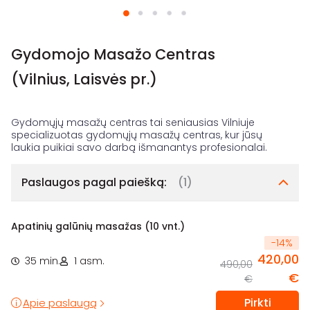
Gydomojo Masažo Centras
(Vilnius, Laisvės pr.)
Gydomųjų masažų centras tai seniausias Vilniuje
specializuotas gydomųjų masažų centras, kur jūsų
Paslaugos pagal paiešką:
(1)
Apatinių galūnių masažas (10 vnt.)
-
14
%
420,00
35 min.
1 asm.
490,00
€
€
Pirkti
Apie paslaugą