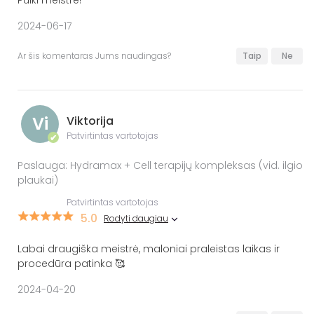
Puiki meistrė!
2024-06-17
Ar šis komentaras Jums naudingas?
Taip
Ne
Vi
Viktorija
Patvirtintas vartotojas
✔
Paslauga: Hydramax + Cell terapijų kompleksas (vid. ilgio
plaukai)
Patvirtintas vartotojas
5.0
Rodyti daugiau
Labai draugiška meistrė, maloniai praleistas laikas ir
procedūra patinka 🥰
2024-04-20