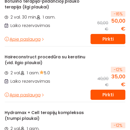
Botulino terapija-pildančioji plauko
terapija (ilgi plaukai)
-
16
%
2 val. 30 min.
1 asm.
50,00
60,00
Laiko rezervavimas
€
€
Pirkti
Apie paslaugą
Haireconstruct procedūra su keratinu
(vid. ilgio plaukai)
-
12
%
2 val.
1 asm.
5.0
35,00
40,00
Laiko rezervavimas
€
€
Pirkti
Apie paslaugą
Hydramax + Cell terapijų kompleksas
(trumpi plaukai)
-
12
%
2 val.
1 asm.