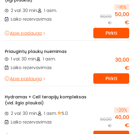
-
16
%
2 val. 30 min.
1 asm.
50,00
60,00
Laiko rezervavimas
€
€
Pirkti
Apie paslaugą
Priaugintų plaukų nuėmimas
1 val. 30 min.
1 asm.
30,00
€
Laiko rezervavimas
Pirkti
Apie paslaugą
Hydramax + Cell terapijų kompleksas
(vid. ilgio plaukai)
-
20
%
2 val. 30 min.
1 asm.
5.0
40,00
50,00
Laiko rezervavimas
€
€