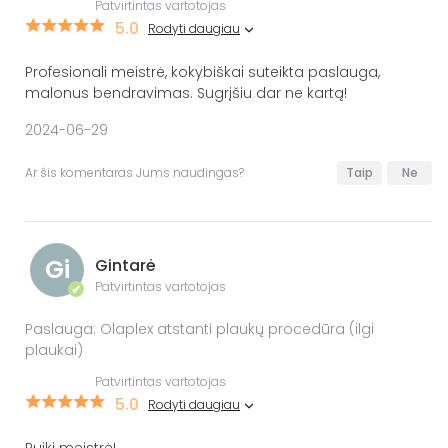
Patvirtintas vartotojas
5.0
Rodyti daugiau
Profesionali meistrė, kokybiškai suteikta paslauga,
malonus bendravimas. Sugrįšiu dar ne kartą!
2024-06-29
Ar šis komentaras Jums naudingas?
Taip
Ne
Gi
Gintarė
Patvirtintas vartotojas
✔
Paslauga: Olaplex atstanti plaukų procedūra (ilgi
plaukai)
Patvirtintas vartotojas
5.0
Rodyti daugiau