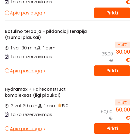
€
Laiko rezervavimas
Pirkti
Apie paslaugą
Botulino terapija - pildančioji terapija
(trumpi plaukai)
-
14
%
1 val. 30 min.
1 asm.
30,00
35,00
Laiko rezervavimas
€
€
Pirkti
Apie paslaugą
Hydramax + Haireconstruct
kompleksas (ilgi plaukai)
-
16
%
2 val. 30 min.
1 asm.
5.0
50,00
60,00
Laiko rezervavimas
€
€
Pirkti
Apie paslaugą