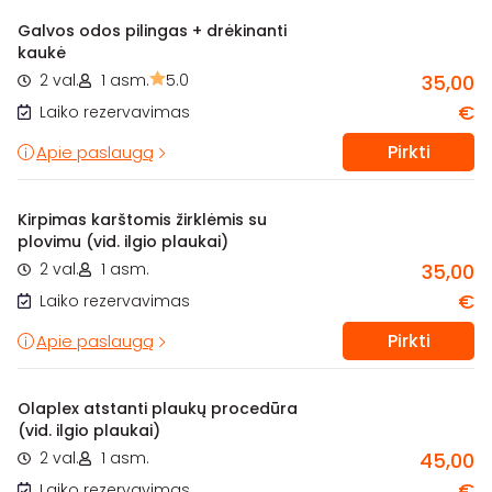
Galvos odos pilingas + drėkinanti
kaukė
2 val.
1 asm.
5.0
35,00
€
Laiko rezervavimas
Pirkti
Apie paslaugą
Kirpimas karštomis žirklėmis su
plovimu (vid. ilgio plaukai)
2 val.
1 asm.
35,00
€
Laiko rezervavimas
Pirkti
Apie paslaugą
Olaplex atstanti plaukų procedūra
(vid. ilgio plaukai)
2 val.
1 asm.
45,00
€
Laiko rezervavimas