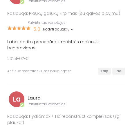
Patvirtintas vartotojas
✔
Paslauga: Plaukų galiukų kirpimas (su galvos plovimu)
Patvirtintas vartotojas
5.0
Rodyti daugiau
Labai patiko procedūra ir meistrės malonus
bendravimas.
2024-07-01
Ar šis komentaras Jums naudingas?
Taip
Ne
La
Laura
Patvirtintas vartotojas
✔
Paslauga: Hydramax + Haireconstruct kompleksas (ilgi
plaukai)