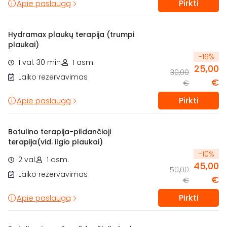
Pirkti
Apie paslaugą
Hydramax plaukų terapija (trumpi
plaukai)
-
16
%
1 val. 30 min.
1 asm.
25,00
30,00
Laiko rezervavimas
€
€
Pirkti
Apie paslaugą
Botulino terapija-pildančioji
terapija(vid. ilgio plaukai)
-
10
%
2 val.
1 asm.
45,00
50,00
Laiko rezervavimas
€
€
Pirkti
Apie paslaugą