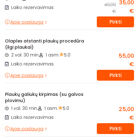
35,00
40,00
Laiko rezervavimas
€
€
Pirkti
Apie paslaugą
Olaplex atstanti plaukų procedūra
(ilgi plaukai)
2 val. 30 min.
1 asm.
5.0
55,00
€
Laiko rezervavimas
Pirkti
Apie paslaugą
Plaukų galiukų kirpimas (su galvos
plovimu)
1 val. 30 min.
1 asm.
5.0
25,00
€
Laiko rezervavimas
Pirkti
Apie paslaugą