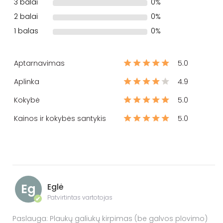
3 balai
0%
2 balai
0%
1 balas
0%
Aptarnavimas
5.0
Aplinka
4.9
Kokybė
5.0
Kainos ir kokybės santykis
5.0
Eg
Eglė
Patvirtintas vartotojas
✔
Paslauga: Plaukų galiukų kirpimas (be galvos plovimo)