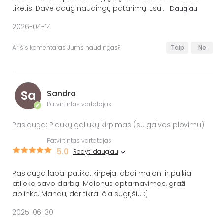
tikėtis. Davė daug naudingų patarimų. Esu
...
Daugiau
2026-04-14
Ar šis komentaras Jums naudingas?
Taip
Ne
Sa
Sandra
Patvirtintas vartotojas
✔
Paslauga: Plaukų galiukų kirpimas (su galvos plovimu)
Patvirtintas vartotojas
5.0
Rodyti daugiau
Paslauga labai patiko: kirpėja labai maloni ir puikiai
atlieka savo darbą. Malonus aptarnavimas, graži
aplinka. Manau, dar tikrai čia sugrįšiu :)
2025-06-30