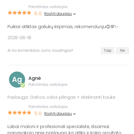
Patvirtintas vartotojas
5.0
Rodyti daugiau
Puikiai atliktas galiukų kirpimas, rekomenduoju😊💯✨
2026-06-18
Ar šis komentaras Jums naudingas?
Taip
Ne
Ag
Agnė
Patvirtintas vartotojas
✔
Paslauga: Galvos odos pilingas + drėkinanti kaukė
Patvirtintas vartotojas
5.0
Rodyti daugiau
Labai maloni ir profesionali specialistė, išsamiai
papasakojo apie paslaugą, ką atliks ir kokio rezultato