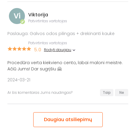
Vi
Viktorija
Patvirtintas vartotojas
✔
Paslauga: Galvos odos pilingas + drėkinanti kaukė
Patvirtintas vartotojas
5.0
Rodyti daugiau
Procedūra verta kiekvieno cento, labai maloni meistrė.
Ačiū Jums! Dar sugrįšiu 🤗
2024-03-21
Ar šis komentaras Jums naudingas?
Taip
Ne
Daugiau atsiliepimų