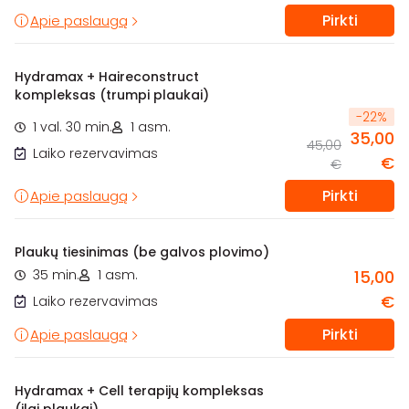
Pirkti
Apie paslaugą
Hydramax + Haireconstruct
kompleksas (trumpi plaukai)
-
22
%
1 val. 30 min.
1 asm.
35,00
45,00
Laiko rezervavimas
€
€
Pirkti
Apie paslaugą
Plaukų tiesinimas (be galvos plovimo)
35 min.
1 asm.
15,00
€
Laiko rezervavimas
Pirkti
Apie paslaugą
Hydramax + Cell terapijų kompleksas
(ilgi plaukai)