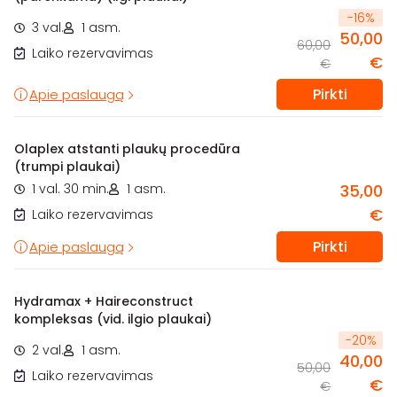
-
16
%
3 val.
1 asm.
50,00
60,00
Laiko rezervavimas
€
€
Pirkti
Apie paslaugą
Olaplex atstanti plaukų procedūra
(trumpi plaukai)
1 val. 30 min.
1 asm.
35,00
€
Laiko rezervavimas
Pirkti
Apie paslaugą
Hydramax + Haireconstruct
kompleksas (vid. ilgio plaukai)
-
20
%
2 val.
1 asm.
40,00
50,00
Laiko rezervavimas
€
€