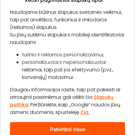
keturi pagrindiniai slapukų tipai.
Naudojame būtinus slapukus svetainės veikimui,
* Susipažinau su
privatumo politika
taip pat analitikos, funkcinius ir rinkodaros
(reklamos) slapukus.
Su jūsų sutikimu slapukai ir mobilieji identifikatoriai
Prenumeruoti
naudojami:
turinio ir reklamos personalizavimui;
personalizuotai ir nepersonalizuotai
Apie „BookitNow“
reklamai, taip pat jos efektyvumo (pvz.,
konversijų) matavimui.
Informacija
Daugiau informacijos rasite, taip pat pakeisti ar
„GERA DOVANA“ GRUPĖ
atnaujinti pasirinkimus gali atlikti čia
Slapukų
politika
. Peržiūrėkite, kaip „Google“ naudos jūsų
asmens duomenis, spustelėję
čia.
Patvirtinti visus