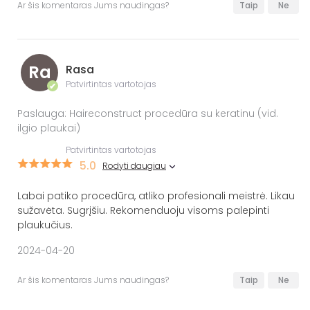
Ar šis komentaras Jums naudingas?
Taip
Ne
Ra
Rasa
Patvirtintas vartotojas
✔
Paslauga: Haireconstruct procedūra su keratinu (vid.
ilgio plaukai)
Patvirtintas vartotojas
5.0
Rodyti daugiau
Labai patiko procedūra, atliko profesionali meistrė. Likau
sužavėta. Sugrįšiu. Rekomenduoju visoms palepinti
plaukučius.
2024-04-20
Ar šis komentaras Jums naudingas?
Taip
Ne