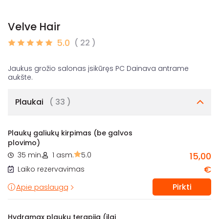
Velve Hair
5.0
( 22 )
Jaukus grožio salonas įsikūręs PC Dainava antrame
Plaukai
( 33 )
Plaukų galiukų kirpimas (be galvos
plovimo)
35 min.
1 asm.
5.0
15,00
€
Laiko rezervavimas
Pirkti
Apie paslaugą
Hydramax plaukų terapija (ilgi