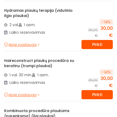
Hydramax plaukų terapija (vidutinio
ilgio plaukai)
-
14
%
2 val.
1 asm.
30,00
35,00
Laiko rezervavimas
€
€
Pirkti
Apie paslaugą
Haireconstruct plaukų procedūra su
keratinu (trumpi plaukai)
-
14
%
1 val. 30 min.
1 asm.
30,00
35,00
Laiko rezervavimas
€
€
Pirkti
Apie paslaugą
Kombinuota procedūra plaukams
(parenkama) (ilgi plaukai)