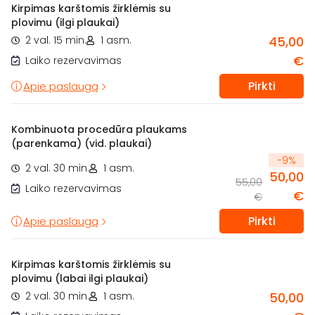
Kirpimas karštomis žirklėmis su
plovimu (ilgi plaukai)
2 val. 15 min.
1 asm.
45,00
€
Laiko rezervavimas
Pirkti
Apie paslaugą
Kombinuota procedūra plaukams
(parenkama) (vid. plaukai)
-
9
%
2 val. 30 min.
1 asm.
50,00
55,00
Laiko rezervavimas
€
€
Pirkti
Apie paslaugą
Kirpimas karštomis žirklėmis su
plovimu (labai ilgi plaukai)
2 val. 30 min.
1 asm.
50,00