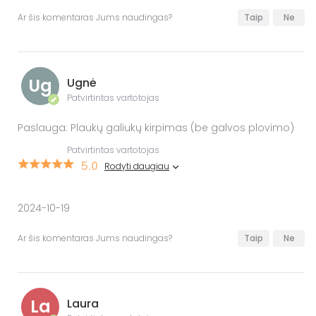
Ar šis komentaras Jums naudingas?
Taip
Ne
Ug
Ugnė
Patvirtintas vartotojas
✔
Paslauga: Plaukų galiukų kirpimas (be galvos plovimo)
Patvirtintas vartotojas
5.0
Rodyti daugiau
2024-10-19
Ar šis komentaras Jums naudingas?
Taip
Ne
La
Laura