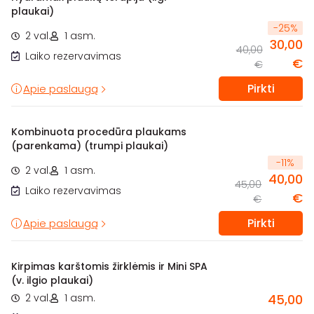
plaukai)
-
25
%
2 val.
1 asm.
30,00
40,00
Laiko rezervavimas
€
€
Pirkti
Apie paslaugą
Kombinuota procedūra plaukams
(parenkama) (trumpi plaukai)
-
11
%
2 val.
1 asm.
40,00
45,00
Laiko rezervavimas
€
€
Pirkti
Apie paslaugą
Kirpimas karštomis žirklėmis ir Mini SPA
(v. ilgio plaukai)
2 val.
1 asm.
45,00