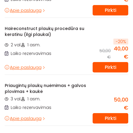
Pirkti
Apie paslaugą
Haireconstruct plaukų procedūra su
keratinu (ilgi plaukai)
-
20
%
2 val.
1 asm.
40,00
50,00
Laiko rezervavimas
€
€
Pirkti
Apie paslaugą
Priaugintų plaukų nuėmimas + galvos
plovimas + kaukė
3 val.
1 asm.
50,00
€
Laiko rezervavimas
Pirkti
Apie paslaugą