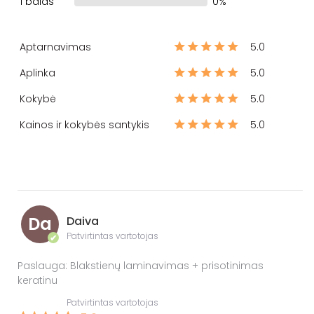
1 balas
0%
Aptarnavimas
5.0
Aplinka
5.0
Kokybė
5.0
Kainos ir kokybės santykis
5.0
Da
Daiva
Patvirtintas vartotojas
✔
Paslauga: Blakstienų laminavimas + prisotinimas
keratinu
Patvirtintas vartotojas