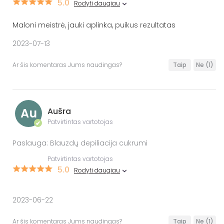
5.0
Rodyti daugiau
Maloni meistrė, jauki aplinka, puikus rezultatas
2023-07-13
Ar šis komentaras Jums naudingas?
Taip
Ne
(1)
Au
Aušra
Patvirtintas vartotojas
✔
Paslauga: Blauzdų depiliacija cukrumi
Patvirtintas vartotojas
5.0
Rodyti daugiau
2023-06-22
Ar šis komentaras Jums naudingas?
Taip
Ne
(1)