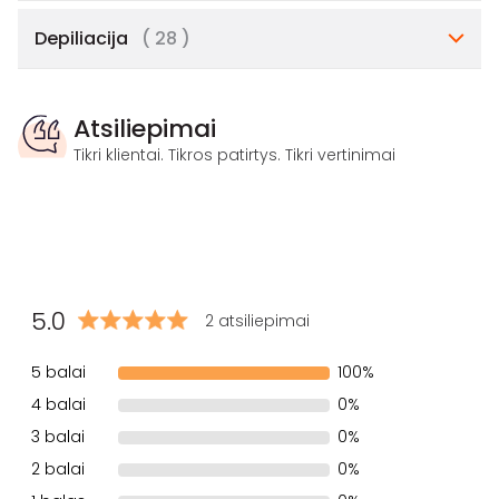
Depiliacija
( 28 )
Atsiliepimai
Tikri klientai. Tikros patirtys. Tikri vertinimai
5.0
2 atsiliepimai
5 balai
100%
4 balai
0%
3 balai
0%
2 balai
0%