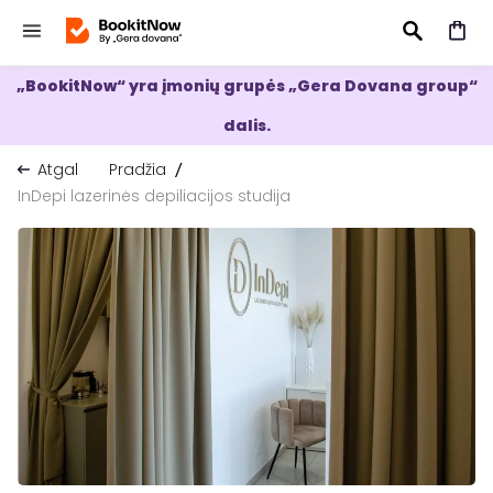
„BookitNow“ yra įmonių grupės „Gera Dovana group“
IEŠKOTI
dalis.
Atgal
Pradžia
InDepi lazerinės depiliacijos studija