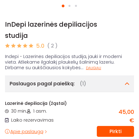
InDepi lazerinės depiliacijos
studija
5.0
( 2 )
Indepi - Lazerinės depiliacijos studija, jauki ir moderni
vieta. Atliekame ilgalaikį plaukelių šalinimą lazeriu.
Dirbame su aukščiausios kokybės
...
DAUGIAU
Paslaugos pagal paiešką:
(1)
Lazerinė depiliacija (žąstai)
30 min.
1 asm.
45,00
€
Laiko rezervavimas
Pirkti
Apie paslaugą