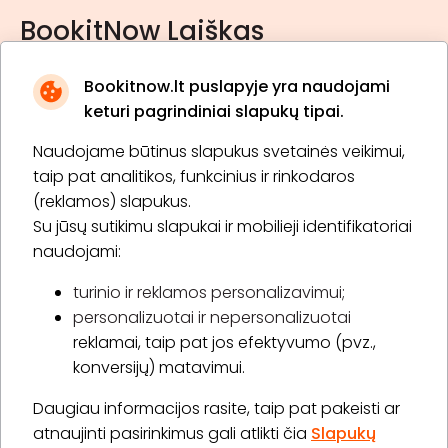
BookitNow Laiškas
Bookitnow.lt puslapyje yra naudojami
keturi pagrindiniai slapukų tipai.
Naudojame būtinus slapukus svetainės veikimui,
* Susipažinau su
privatumo politika
taip pat analitikos, funkcinius ir rinkodaros
(reklamos) slapukus.
Su jūsų sutikimu slapukai ir mobilieji identifikatoriai
Prenumeruoti
naudojami:
turinio ir reklamos personalizavimui;
personalizuotai ir nepersonalizuotai
Apie „BookitNow“
reklamai, taip pat jos efektyvumo (pvz.,
konversijų) matavimui.
Informacija
Daugiau informacijos rasite, taip pat pakeisti ar
„GERA DOVANA“ GRUPĖ
atnaujinti pasirinkimus gali atlikti čia
Slapukų