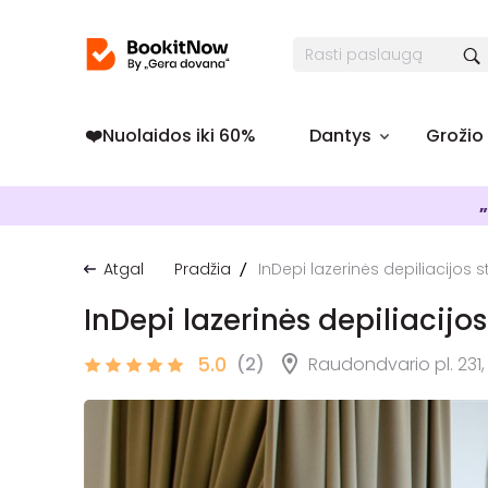
❤️️Nuolaidos iki 60%
Dantys
Grožio
„
Atgal
Pradžia
InDepi lazerinės depiliacijos s
InDepi lazerinės depiliacijos
5.0
(2)
Raudondvario pl. 231