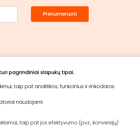
Prenumeruoti
ri pagrindiniai slapukų tipai.
ui, taip pat analitikos, funkcinius ir rinkodaros
Apie „BookitNow“
Informacija
ikatoriai naudojami:
TINKLARAŠTIS
El. čekis
Tapti partneriu
D.U.K
Pirkimo taisyklės
eklamai, taip pat jos efektyvumo (pvz., konversijų)
Kontaktai
Atsiliepimų konkursas