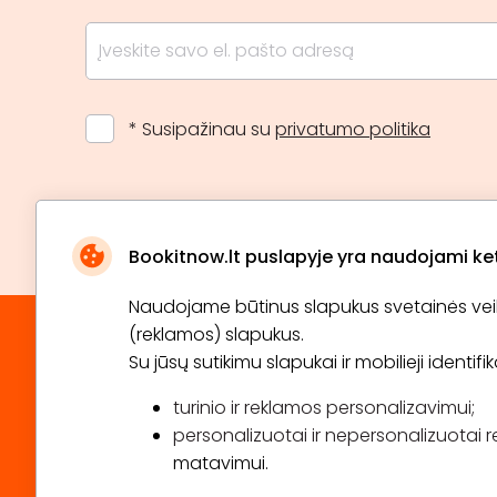
* Susipažinau su
privatumo politika
Bookitnow.lt puslapyje yra naudojami ketu
Naudojame būtinus slapukus svetainės veikim
(reklamos) slapukus.
Su jūsų sutikimu slapukai ir mobilieji identif
turinio ir reklamos personalizavimui;
personalizuotai ir nepersonalizuotai r
matavimui.