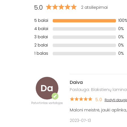
5.0
2 atsiliepimai
5 balai
100
4 balai
0%
3 balai
0%
2 balai
0%
1 balas
0%
Daiva
Da
Paslauga: Blakstienų lamina
✔
5.0
Rodyti daugi
Patvirtintas vartotojas
Maloni meistrė, jauki aplinka
2023-07-13