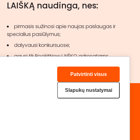
LAIŠKĄ naudinga, nes:
pirmasis sužinosi apie naujas paslaugas ir
specialius pasiūlymus;
dalyvausi konkursuose;
gausi tik BookitNow LAIŠKO adresatams
skirtas akcijas.
Patvirtinti visus
Slapukų nustatymai
„GERA DOVANA“ GRUPĖ
DRAUGAUKIME:
geradovana.lt
superprezenty.pl
lieliskadavana.lv