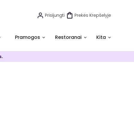
Prisijungti
Prekės Krepšelyje
e
Pramogos
Restoranai
Kita
s.