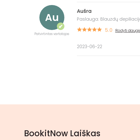
Aušra
Au
Paslauga: Blauzdų depiliaci
✔
5.0
Rodyti daugi
Patvirtintas vartotojas
2023-06-22
BookitNow Laiškas