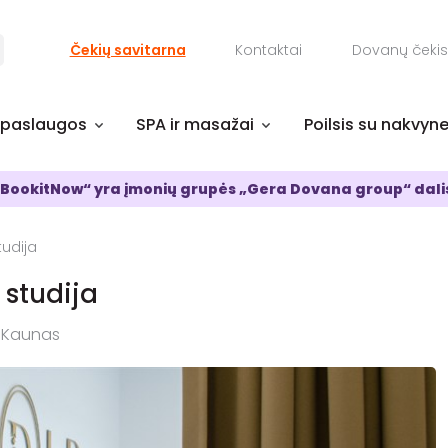
Čekių savitarna
Kontaktai
Dovanų čekis
 paslaugos
SPA ir masažai
Poilsis su nakvyn
BookitNow“ yra įmonių grupės „Gera Dovana group“ dali
tudija
 studija
, Kaunas