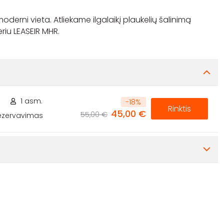
 moderni vieta. Atliekame ilgalaikį plaukelių šalinimą
.
1 asm.
-
18
%
Rinktis
45,00 €
55,00 €
rezervavimas