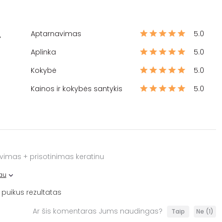
Aptarnavimas
5.0
%
Aplinka
5.0
Kokybė
5.0
Kainos ir kokybės santykis
5.0
vimas + prisotinimas keratinu
au
, puikus rezultatas
Ar šis komentaras Jums naudingas?
Taip
Ne
(1)